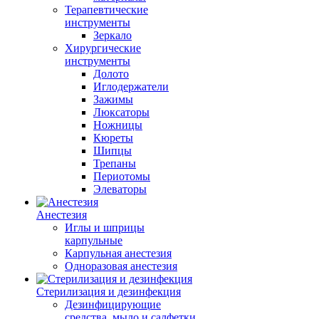
Терапевтические
инструменты
Зеркало
Хирургические
инструменты
Долото
Иглодержатели
Зажимы
Люксаторы
Ножницы
Кюреты
Шипцы
Трепаны
Периотомы
Элеваторы
Анестезия
Иглы и шприцы
карпульные
Карпульная анестезия
Одноразовая анестезия
Стерилизация и дезинфекция
Дезинфицирующие
средства, мыло и салфетки