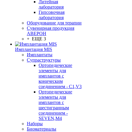
Литейная
лаборатория
Гипсовочная
лаборатория
Оборудование для терапии
Сувенирная продукция
АВЕРОН
+ ЕЩЕ 3
Имплантация MIS
Имплантаты
Супраструктуры
Ортопедические
элементы для
имплантов с
коническим
соединением - C1,V3
Ортопедические
элементы для
имплантов с
шестигранным
соединением -
SEVEN,M4
Наборы
Биоматериалы