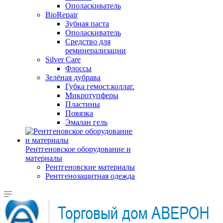
Ополаскиватель
BioRepair
Зубная паста
Ополаскиватель
Средство для
реминерализации
Silver Care
Флоссы
Зелёная дубрава
Губка гемост.коллаг.
Микротупферы
Пластины
Повязка
Эмалан гель
Рентгеновское оборудование и
материалы
Рентгеновские материалы
Рентгенозащитная одежда