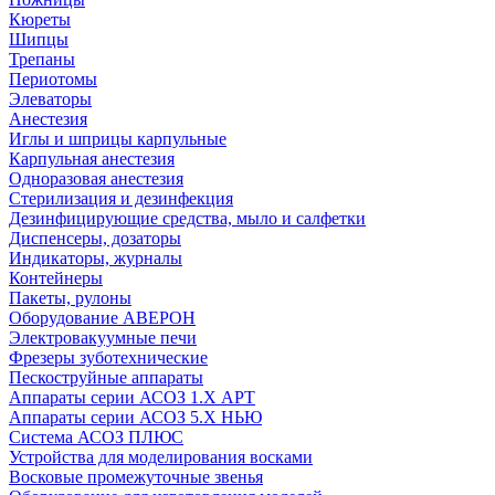
Кюреты
Шипцы
Трепаны
Периотомы
Элеваторы
Анестезия
Иглы и шприцы карпульные
Карпульная анестезия
Одноразовая анестезия
Стерилизация и дезинфекция
Дезинфицирующие средства, мыло и салфетки
Диспенсеры, дозаторы
Индикаторы, журналы
Контейнеры
Пакеты, рулоны
Оборудование АВЕРОН
Электровакуумные печи
Фрезеры зуботехнические
Пескоструйные аппараты
Аппараты серии АСОЗ 1.Х АРТ
Аппараты серии АСОЗ 5.Х НЬЮ
Система АСОЗ ПЛЮС
Устройства для моделирования восками
Восковые промежуточные звенья