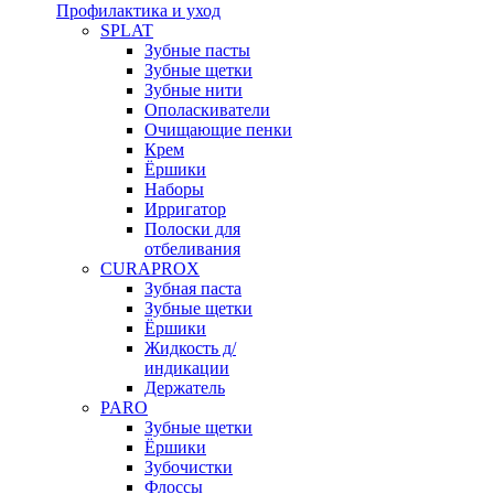
Профилактика и уход
SPLAT
Зубные пасты
Зубные щетки
Зубные нити
Ополаскиватели
Очищающие пенки
Крем
Ёршики
Наборы
Ирригатор
Полоски для
отбеливания
CURAPROX
Зубная паста
Зубные щетки
Ёршики
Жидкость д/
индикации
Держатель
PARO
Зубные щетки
Ёршики
Зубочистки
Флоссы