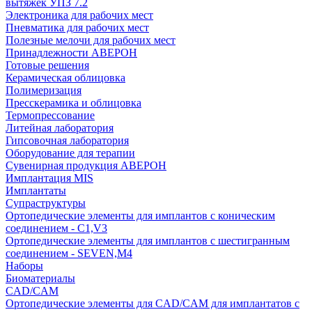
вытяжек УПЗ 7.2
Электроника для рабочих мест
Пневматика для рабочих мест
Полезные мелочи для рабочих мест
Принадлежности АВЕРОН
Готовые решения
Керамическая облицовка
Полимеризация
Пресскерамика и облицовка
Термопрессование
Литейная лаборатория
Гипсовочная лаборатория
Оборудование для терапии
Сувенирная продукция АВЕРОН
Имплантация MIS
Имплантаты
Супраструктуры
Ортопедические элементы для имплантов с коническим
соединением - C1,V3
Ортопедические элементы для имплантов с шестигранным
соединением - SEVEN,M4
Наборы
Биоматериалы
CAD/CAM
Ортопедические элементы для CAD/CAM для имплантатов с