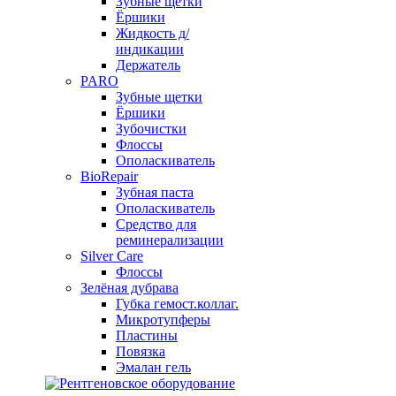
Зубные щетки
Ёршики
Жидкость д/
индикации
Держатель
PARO
Зубные щетки
Ёршики
Зубочистки
Флоссы
Ополаскиватель
BioRepair
Зубная паста
Ополаскиватель
Средство для
реминерализации
Silver Care
Флоссы
Зелёная дубрава
Губка гемост.коллаг.
Микротупферы
Пластины
Повязка
Эмалан гель