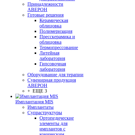
Принадлежности
АВЕРОН
Готовые решения
Керамическая
облицовка
Полимеризация
Пресскерамика и
облицовка
Термопрессование
Литейная
лаборатория
Гипсовочная
лаборатория
Оборудование для терапии
Сувенирная продукция
АВЕРОН
+ ЕЩЕ 3
Имплантация MIS
Имплантаты
Супраструктуры
Ортопедические
элементы для
имплантов с
коническим