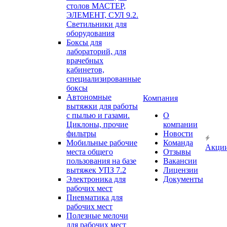
столов МАСТЕР,
ЭЛЕМЕНТ, СУЛ 9.2.
Светильники для
оборудования
Боксы для
лабораторий, для
врачебных
кабинетов,
специализированные
боксы
Автономные
Компания
вытяжки для работы
с пылью и газами.
О
Циклоны, прочие
компании
фильтры
Новости
Мобильные рабочие
Команда
Акци
места общего
Отзывы
пользования на базе
Вакансии
вытяжек УПЗ 7.2
Лицензии
Электроника для
Документы
рабочих мест
Пневматика для
рабочих мест
Полезные мелочи
для рабочих мест