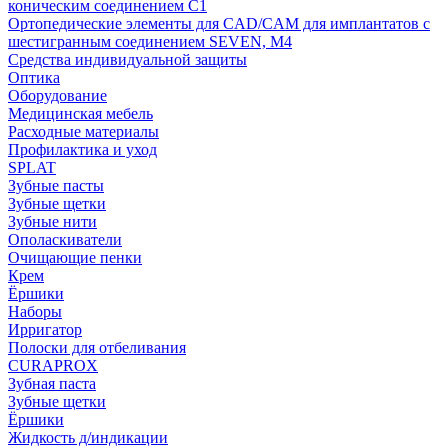
коническим соединением С1
Ортопедические элементы для CAD/CAM для имплантатов с
шестигранным соединением SEVEN, М4
Средства индивидуальной защиты
Оптика
Оборудование
Медицинская мебель
Расходные материалы
Профилактика и уход
SPLAT
Зубные пасты
Зубные щетки
Зубные нити
Ополаскиватели
Очищающие пенки
Крем
Ёршики
Наборы
Ирригатор
Полоски для отбеливания
CURAPROX
Зубная паста
Зубные щетки
Ёршики
Жидкость д/индикации