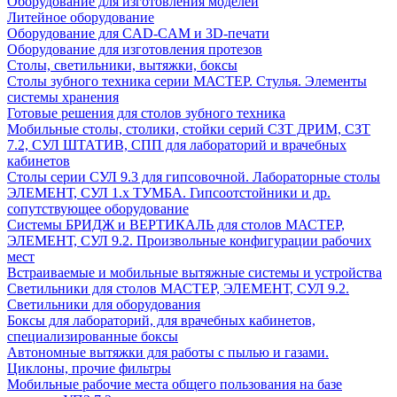
Оборудование для изготовления моделей
Литейное оборудование
Оборудование для CAD-CAM и 3D-печати
Оборудование для изготовления протезов
Cтолы, светильники, вытяжки, боксы
Столы зубного техника серии МАСТЕР. Стулья. Элементы
системы хранения
Готовые решения для столов зубного техника
Мобильные столы, столики, стойки серий СЗТ ДРИМ, СЗТ
7.2, СУЛ ШТАТИВ, СПП для лабораторий и врачебных
кабинетов
Столы серии СУЛ 9.3 для гипсовочной. Лабораторные столы
ЭЛЕМЕНТ, СУЛ 1.х ТУМБА. Гипсоотстойники и др.
сопутствующее оборудование
Системы БРИДЖ и ВЕРТИКАЛЬ для столов МАСТЕР,
ЭЛЕМЕНТ, СУЛ 9.2. Произвольные конфигурации рабочих
мест
Встраиваемые и мобильные вытяжные системы и устройства
Светильники для столов МАСТЕР, ЭЛЕМЕНТ, СУЛ 9.2.
Светильники для оборудования
Боксы для лабораторий, для врачебных кабинетов,
специализированные боксы
Автономные вытяжки для работы с пылью и газами.
Циклоны, прочие фильтры
Мобильные рабочие места общего пользования на базе