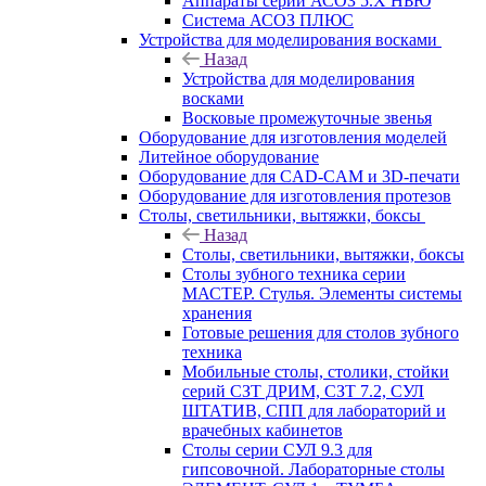
Аппараты серии АСОЗ 5.Х НЬЮ
Система АСОЗ ПЛЮС
Устройства для моделирования восками
Назад
Устройства для моделирования
восками
Восковые промежуточные звенья
Оборудование для изготовления моделей
Литейное оборудование
Оборудование для CAD-CAM и 3D-печати
Оборудование для изготовления протезов
Cтолы, светильники, вытяжки, боксы
Назад
Cтолы, светильники, вытяжки, боксы
Столы зубного техника серии
МАСТЕР. Стулья. Элементы системы
хранения
Готовые решения для столов зубного
техника
Мобильные столы, столики, стойки
серий СЗТ ДРИМ, СЗТ 7.2, СУЛ
ШТАТИВ, СПП для лабораторий и
врачебных кабинетов
Столы серии СУЛ 9.3 для
гипсовочной. Лабораторные столы