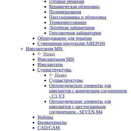
Готовые решения
Керамическая облицовка
Полимеризация
Пресскерамика и облицовка
Термопрессование
Литейная лаборатория
Гипсовочная лаборатория
Оборудование для терапии
Сувенирная продукция АВЕРОН
Имплантация MIS
Назад
Имплантация MIS
Имплантаты
Супраструктуры
Назад
Супраструктуры
Ортопедические элементы для
имплантов с коническим соединением
- C1,V3
Ортопедические элементы для
имплантов с шестигранным
соединением - SEVEN,M4
Наборы
Биоматериалы
CAD/CAM