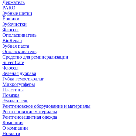
Держатель
PARO
Зубные щетки
Ёршики
Зубочистки
Флоссы
Ополаскиватель
BioRepair
Зубная паста
Ополаскиватель
Средство для реминерализации
Silver Care
Флоссы
Зелёная дубрава
Губка гемост.коллаг.
Микротупферы
Пластины
Повязка
Эмалан гель
Рентгеновское оборудование и материалы
Рентгеновские материалы
Рентгенозащитная одежда
Компания
О компании
Новости