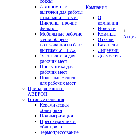
боксы
Автономные
Компания
вытяжки для работы
с пылью и газами.
О
Циклоны, прочие
компании
фильтры
Новости
Мобильные рабочие
Команда
Акци
места общего
Отзывы
пользования на базе
Вакансии
вытяжек УПЗ 7.2
Лицензии
Электроника для
Документы
рабочих мест
Пневматика для
рабочих мест
Полезные мелочи
для рабочих мест
Принадлежности
АВЕРОН
Готовые решения
Керамическая
облицовка
Полимеризация
Пресскерамика и
облицовка
Термопрессование