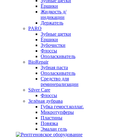
Зубные щетки
Ёршики
Жидкость д/
индикации
Держатель
PARO
Зубные щетки
Ёршики
Зубочистки
Флоссы
Ополаскиватель
BioRepair
Зубная паста
Ополаскиватель
Средство для
реминерализации
Silver Care
Флоссы
Зелёная дубрава
Губка гемост.коллаг.
Микротупферы
Пластины
Повязка
Эмалан гель