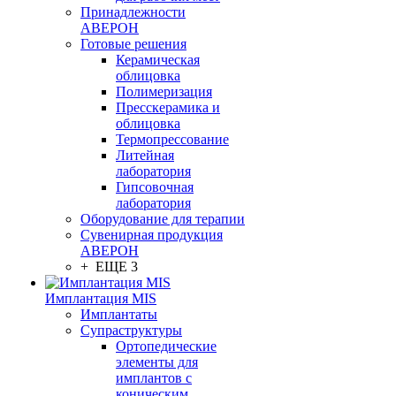
Принадлежности
АВЕРОН
Готовые решения
Керамическая
облицовка
Полимеризация
Пресскерамика и
облицовка
Термопрессование
Литейная
лаборатория
Гипсовочная
лаборатория
Оборудование для терапии
Сувенирная продукция
АВЕРОН
+ ЕЩЕ 3
Имплантация MIS
Имплантаты
Супраструктуры
Ортопедические
элементы для
имплантов с
коническим