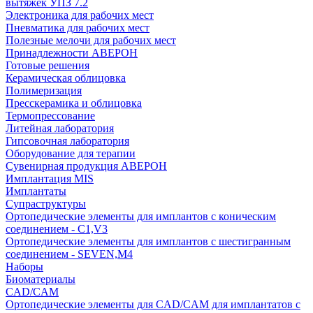
вытяжек УПЗ 7.2
Электроника для рабочих мест
Пневматика для рабочих мест
Полезные мелочи для рабочих мест
Принадлежности АВЕРОН
Готовые решения
Керамическая облицовка
Полимеризация
Пресскерамика и облицовка
Термопрессование
Литейная лаборатория
Гипсовочная лаборатория
Оборудование для терапии
Сувенирная продукция АВЕРОН
Имплантация MIS
Имплантаты
Супраструктуры
Ортопедические элементы для имплантов с коническим
соединением - C1,V3
Ортопедические элементы для имплантов с шестигранным
соединением - SEVEN,M4
Наборы
Биоматериалы
CAD/CAM
Ортопедические элементы для CAD/CAM для имплантатов с