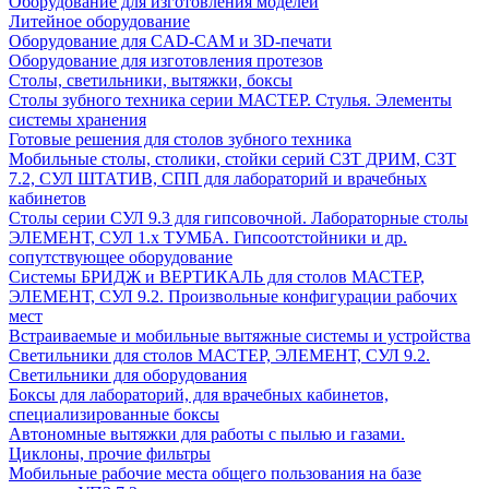
Оборудование для изготовления моделей
Литейное оборудование
Оборудование для CAD-CAM и 3D-печати
Оборудование для изготовления протезов
Cтолы, светильники, вытяжки, боксы
Столы зубного техника серии МАСТЕР. Стулья. Элементы
системы хранения
Готовые решения для столов зубного техника
Мобильные столы, столики, стойки серий СЗТ ДРИМ, СЗТ
7.2, СУЛ ШТАТИВ, СПП для лабораторий и врачебных
кабинетов
Столы серии СУЛ 9.3 для гипсовочной. Лабораторные столы
ЭЛЕМЕНТ, СУЛ 1.х ТУМБА. Гипсоотстойники и др.
сопутствующее оборудование
Системы БРИДЖ и ВЕРТИКАЛЬ для столов МАСТЕР,
ЭЛЕМЕНТ, СУЛ 9.2. Произвольные конфигурации рабочих
мест
Встраиваемые и мобильные вытяжные системы и устройства
Светильники для столов МАСТЕР, ЭЛЕМЕНТ, СУЛ 9.2.
Светильники для оборудования
Боксы для лабораторий, для врачебных кабинетов,
специализированные боксы
Автономные вытяжки для работы с пылью и газами.
Циклоны, прочие фильтры
Мобильные рабочие места общего пользования на базе