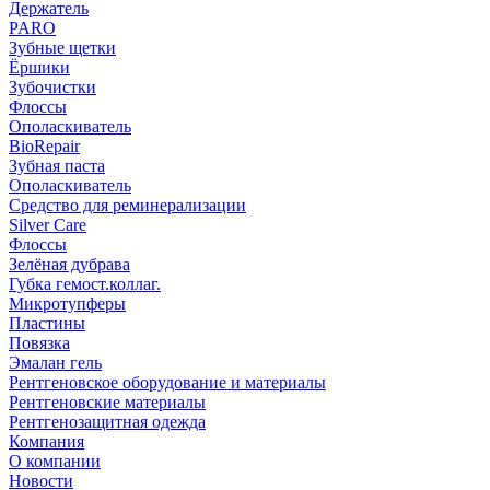
Держатель
PARO
Зубные щетки
Ёршики
Зубочистки
Флоссы
Ополаскиватель
BioRepair
Зубная паста
Ополаскиватель
Средство для реминерализации
Silver Care
Флоссы
Зелёная дубрава
Губка гемост.коллаг.
Микротупферы
Пластины
Повязка
Эмалан гель
Рентгеновское оборудование и материалы
Рентгеновские материалы
Рентгенозащитная одежда
Компания
О компании
Новости