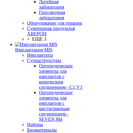
Литейная
лаборатория
Гипсовочная
лаборатория
Оборудование для терапии
Сувенирная продукция
АВЕРОН
+ ЕЩЕ 3
Имплантация MIS
Имплантаты
Супраструктуры
Ортопедические
элементы для
имплантов с
коническим
соединением - C1,V3
Ортопедические
элементы для
имплантов с
шестигранным
соединением -
SEVEN,M4
Наборы
Биоматериалы