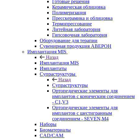
Готовые решения
Керамическая облицовка
Полимеризация
Пресскерамика и облицовка
Термопрессование
Литейная лаборатория
Гипсовочная лаборатория
Оборудование для терапии
Сувенирная продукция АВЕРОН
Имплантация MIS
Назад
Имплантация MIS
Имплантаты
Супраструктуры
Назад
Супраструктуры
Ортопедические элементы для
имплантов с коническим соединением
- C1,V3
Ортопедические элементы для
имплантов с шестигранным
соединением - SEVEN,M4
Наборы
Биоматериалы
CAD/CAM