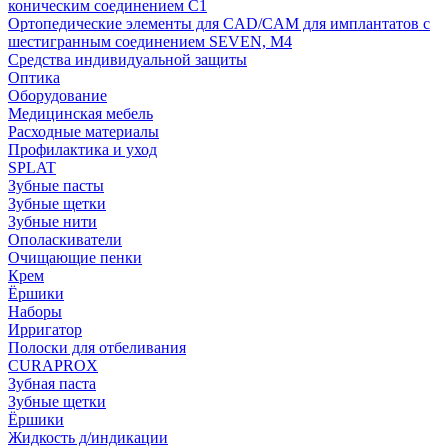
коническим соединением С1
Ортопедические элементы для CAD/CAM для имплантатов с
шестигранным соединением SEVEN, М4
Средства индивидуальной защиты
Оптика
Оборудование
Медицинская мебель
Расходные материалы
Профилактика и уход
SPLAT
Зубные пасты
Зубные щетки
Зубные нити
Ополаскиватели
Очищающие пенки
Крем
Ёршики
Наборы
Ирригатор
Полоски для отбеливания
CURAPROX
Зубная паста
Зубные щетки
Ёршики
Жидкость д/индикации