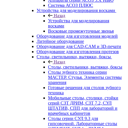
Аппараты серии АСОЗ 5.Х НЬЮ
Система АСОЗ ПЛЮС
Устройства для моделирования восками
Назад
Устройства для моделирования
восками
Восковые промежуточные звенья
Оборудование для изготовления моделей
Литейное оборудование
Оборудование для CAD-CAM и 3D-печати
Оборудование для изготовления протезов
Cтолы, светильники, вытяжки, боксы
Назад
Cтолы, светильники, вытяжки, боксы
Столы зубного техника серии
МАСТЕР. Стулья. Элементы системы
хранения
Готовые решения для столов зубного
техника
Мобильные столы, столики, стойки
серий СЗТ ДРИМ, СЗТ 7.2, СУЛ
ШТАТИВ, СПП для лабораторий и
врачебных кабинетов
Столы серии СУЛ 9.3 для
гипсовочной. Лабораторные столы