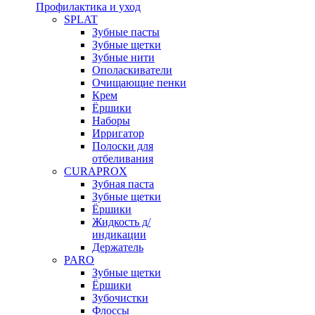
Профилактика и уход
SPLAT
Зубные пасты
Зубные щетки
Зубные нити
Ополаскиватели
Очищающие пенки
Крем
Ёршики
Наборы
Ирригатор
Полоски для
отбеливания
CURAPROX
Зубная паста
Зубные щетки
Ёршики
Жидкость д/
индикации
Держатель
PARO
Зубные щетки
Ёршики
Зубочистки
Флоссы