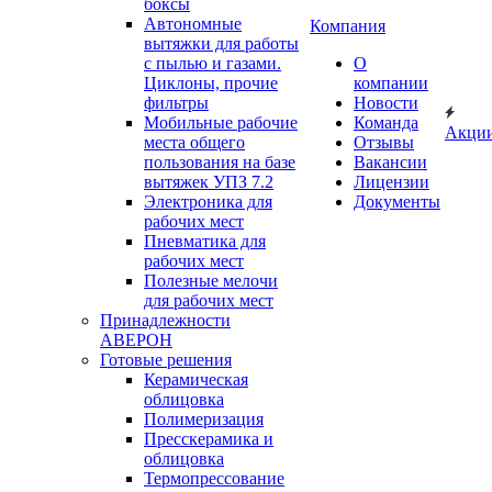
боксы
Автономные
Компания
вытяжки для работы
с пылью и газами.
О
Циклоны, прочие
компании
фильтры
Новости
Мобильные рабочие
Команда
Акци
места общего
Отзывы
пользования на базе
Вакансии
вытяжек УПЗ 7.2
Лицензии
Электроника для
Документы
рабочих мест
Пневматика для
рабочих мест
Полезные мелочи
для рабочих мест
Принадлежности
АВЕРОН
Готовые решения
Керамическая
облицовка
Полимеризация
Пресскерамика и
облицовка
Термопрессование