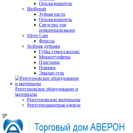
Ополаскиватель
BioRepair
Зубная паста
Ополаскиватель
Средство для
реминерализации
Silver Care
Флоссы
Зелёная дубрава
Губка гемост.коллаг.
Микротупферы
Пластины
Повязка
Эмалан гель
Рентгеновское оборудование и
материалы
Рентгеновские материалы
Рентгенозащитная одежда