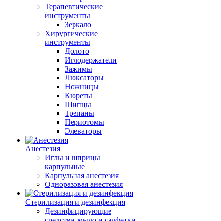
Терапевтические
инструменты
Зеркало
Хирургические
инструменты
Долото
Иглодержатели
Зажимы
Люксаторы
Ножницы
Кюреты
Шипцы
Трепаны
Периотомы
Элеваторы
Анестезия
Иглы и шприцы
карпульные
Карпульная анестезия
Одноразовая анестезия
Стерилизация и дезинфекция
Дезинфицирующие
средства, мыло и салфетки