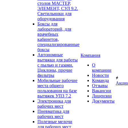
столов МАСТЕР,
ЭЛЕМЕНТ, СУЛ 9.2.
Светильники для
оборудования
Боксы для
лабораторий, для
врачебных
кабинетов,
специализированные
боксы
Автономные
Компания
вытяжки для работы
с пылью и газами.
О
Циклоны, прочие
компании
фильтры
Новости
Мобильные рабочие
Команда
Акци
места общего
Отзывы
пользования на базе
Вакансии
вытяжек УПЗ 7.2
Лицензии
Электроника для
Документы
рабочих мест
Пневматика для
рабочих мест
Полезные мелочи
для рабочих мест