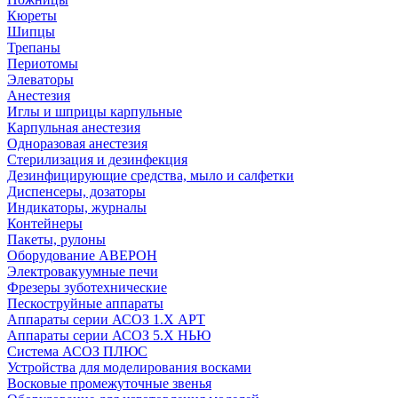
Кюреты
Шипцы
Трепаны
Периотомы
Элеваторы
Анестезия
Иглы и шприцы карпульные
Карпульная анестезия
Одноразовая анестезия
Стерилизация и дезинфекция
Дезинфицирующие средства, мыло и салфетки
Диспенсеры, дозаторы
Индикаторы, журналы
Контейнеры
Пакеты, рулоны
Оборудование АВЕРОН
Электровакуумные печи
Фрезеры зуботехнические
Пескоструйные аппараты
Аппараты серии АСОЗ 1.Х АРТ
Аппараты серии АСОЗ 5.Х НЬЮ
Система АСОЗ ПЛЮС
Устройства для моделирования восками
Восковые промежуточные звенья