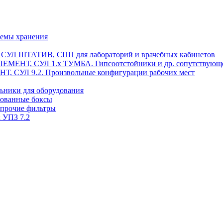
темы хранения
, СУЛ ШТАТИВ, СПП для лабораторий и врачебных кабинетов
ЭЛЕМЕНТ, СУЛ 1.х ТУМБА. Гипсоотстойники и др. сопутствующ
 СУЛ 9.2. Произвольные конфигурации рабочих мест
ьники для оборудования
рованные боксы
 прочие фильтры
 УПЗ 7.2