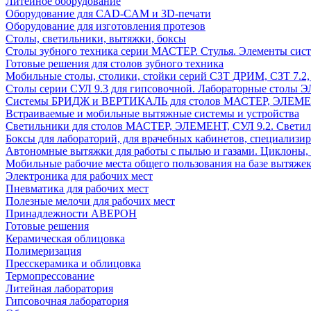
Литейное оборудование
Оборудование для CAD-CAM и 3D-печати
Оборудование для изготовления протезов
Cтолы, светильники, вытяжки, боксы
Столы зубного техника серии МАСТЕР. Стулья. Элементы сис
Готовые решения для столов зубного техника
Мобильные столы, столики, стойки серий СЗТ ДРИМ, СЗТ 7.2
Столы серии СУЛ 9.3 для гипсовочной. Лабораторные столы 
Системы БРИДЖ и ВЕРТИКАЛЬ для столов МАСТЕР, ЭЛЕМЕНТ,
Встраиваемые и мобильные вытяжные системы и устройства
Светильники для столов МАСТЕР, ЭЛЕМЕНТ, СУЛ 9.2. Светил
Боксы для лабораторий, для врачебных кабинетов, специализи
Автономные вытяжки для работы с пылью и газами. Циклоны,
Мобильные рабочие места общего пользования на базе вытяжек
Электроника для рабочих мест
Пневматика для рабочих мест
Полезные мелочи для рабочих мест
Принадлежности АВЕРОН
Готовые решения
Керамическая облицовка
Полимеризация
Пресскерамика и облицовка
Термопрессование
Литейная лаборатория
Гипсовочная лаборатория