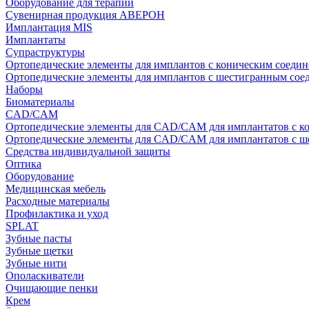
Оборудование для терапии
Сувенирная продукция АВЕРОН
Имплантация MIS
Имплантаты
Супраструктуры
Ортопедические элементы для имплантов с коническим соедин
Ортопедические элементы для имплантов с шестигранным со
Наборы
Биоматериалы
CAD/CAM
Ортопедические элементы для CAD/CAM для имплантатов с к
Ортопедические элементы для CAD/CAM для имплантатов с 
Средства индивидуальной защиты
Оптика
Оборудование
Медицинская мебель
Расходные материалы
Профилактика и уход
SPLAT
Зубные пасты
Зубные щетки
Зубные нити
Ополаскиватели
Очищающие пенки
Крем