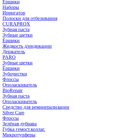
Ёршики
Наборы
Ирригатор
Полоски для отбеливания
CURAPROX
Зубная паста
Зубные щетки
Ёршики
Жидкость д/индикации
Держатель
PARO
Зубные щетки
Ёршики
Зубочистки
Флоссы
Ополаскиватель
BioRepair
Зубная паста
Ополаскиватель
Средство для реминерализации
Silver Care
Флоссы
Зелёная дубрава
Губка гемост.коллаг.
Микротупферы