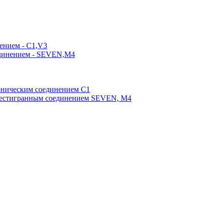
ением - C1,V3
единением - SEVEN,M4
оническим соединением С1
шестигранным соединением SEVEN, М4