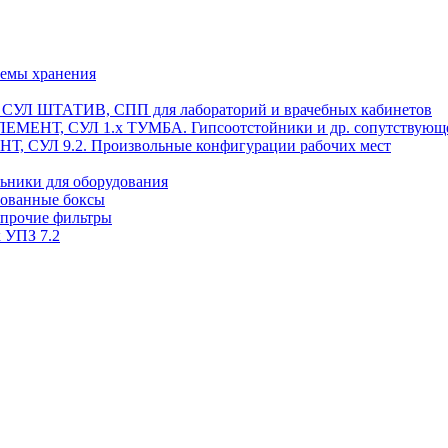
темы хранения
, СУЛ ШТАТИВ, СПП для лабораторий и врачебных кабинетов
ЭЛЕМЕНТ, СУЛ 1.х ТУМБА. Гипсоотстойники и др. сопутствующ
 СУЛ 9.2. Произвольные конфигурации рабочих мест
ьники для оборудования
рованные боксы
 прочие фильтры
 УПЗ 7.2