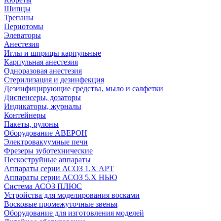
Шипцы
Трепаны
Периотомы
Элеваторы
Анестезия
Иглы и шприцы карпульные
Карпульная анестезия
Одноразовая анестезия
Стерилизация и дезинфекция
Дезинфицирующие средства, мыло и салфетки
Диспенсеры, дозаторы
Индикаторы, журналы
Контейнеры
Пакеты, рулоны
Оборудование АВЕРОН
Электровакуумные печи
Фрезеры зуботехнические
Пескоструйные аппараты
Аппараты серии АСОЗ 1.Х АРТ
Аппараты серии АСОЗ 5.Х НЬЮ
Система АСОЗ ПЛЮС
Устройства для моделирования восками
Восковые промежуточные звенья
Оборудование для изготовления моделей