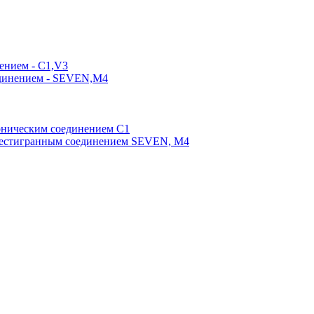
ением - C1,V3
единением - SEVEN,M4
оническим соединением С1
шестигранным соединением SEVEN, М4