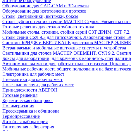
Литейное оборудование
Оборудование для CAD-CAM и 3D-печати
Оборудование для изготовления протезов
Cтолы, светильники, вытяжки, боксы
Столы зубного техника серии МАСТЕР. Стулья. Элементы сис
Готовые решения для столов зубного техника
Мобильные столы, столики, стойки серий СЗТ ДРИМ, СЗТ 7.2
Столы серии СУЛ 9.3 для гипсовочной. Лабораторные столы 
Системы БРИДЖ и ВЕРТИКАЛЬ для столов МАСТЕР, ЭЛЕМЕНТ,
Встраиваемые и мобильные вытяжные системы и устройства
Светильники для столов МАСТЕР, ЭЛЕМЕНТ, СУЛ 9.2. Светил
Боксы для лабораторий, для врачебных кабинетов, специализи
Автономные вытяжки для работы с пылью и газами. Циклоны,
Мобильные рабочие места общего пользования на базе вытяжек
Электроника для рабочих мест
Пневматика для рабочих мест
Полезные мелочи для рабочих мест
Принадлежности АВЕРОН
Готовые решения
Керамическая облицовка
Полимеризация
Пресскерамика и облицовка
Термопрессование
Литейная лаборатория
Гипсовочная лаборатория