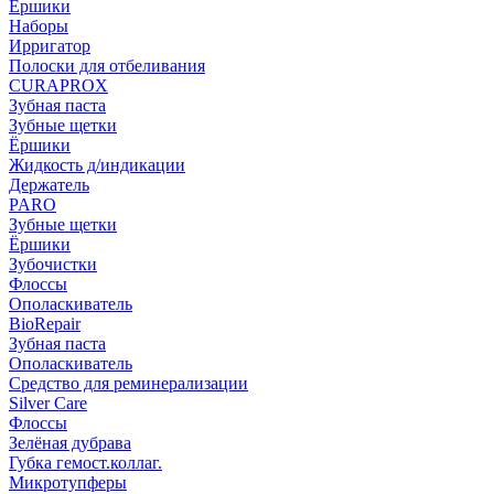
Ёршики
Наборы
Ирригатор
Полоски для отбеливания
CURAPROX
Зубная паста
Зубные щетки
Ёршики
Жидкость д/индикации
Держатель
PARO
Зубные щетки
Ёршики
Зубочистки
Флоссы
Ополаскиватель
BioRepair
Зубная паста
Ополаскиватель
Средство для реминерализации
Silver Care
Флоссы
Зелёная дубрава
Губка гемост.коллаг.
Микротупферы