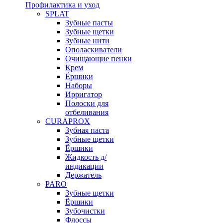
Профилактика и уход
SPLAT
Зубные пасты
Зубные щетки
Зубные нити
Ополаскиватели
Очищающие пенки
Крем
Ёршики
Наборы
Ирригатор
Полоски для
отбеливания
CURAPROX
Зубная паста
Зубные щетки
Ёршики
Жидкость д/
индикации
Держатель
PARO
Зубные щетки
Ёршики
Зубочистки
Флоссы