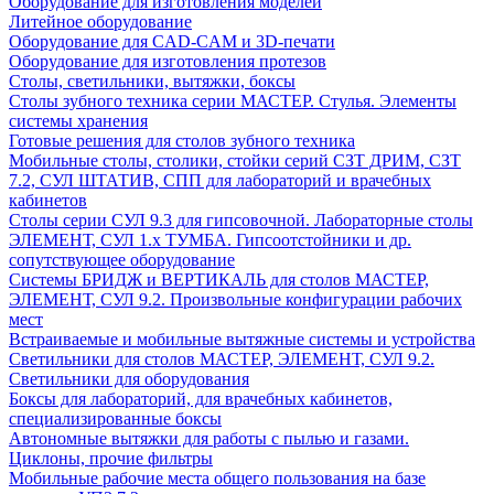
Оборудование для изготовления моделей
Литейное оборудование
Оборудование для CAD-CAM и 3D-печати
Оборудование для изготовления протезов
Cтолы, светильники, вытяжки, боксы
Столы зубного техника серии МАСТЕР. Стулья. Элементы
системы хранения
Готовые решения для столов зубного техника
Мобильные столы, столики, стойки серий СЗТ ДРИМ, СЗТ
7.2, СУЛ ШТАТИВ, СПП для лабораторий и врачебных
кабинетов
Столы серии СУЛ 9.3 для гипсовочной. Лабораторные столы
ЭЛЕМЕНТ, СУЛ 1.х ТУМБА. Гипсоотстойники и др.
сопутствующее оборудование
Системы БРИДЖ и ВЕРТИКАЛЬ для столов МАСТЕР,
ЭЛЕМЕНТ, СУЛ 9.2. Произвольные конфигурации рабочих
мест
Встраиваемые и мобильные вытяжные системы и устройства
Светильники для столов МАСТЕР, ЭЛЕМЕНТ, СУЛ 9.2.
Светильники для оборудования
Боксы для лабораторий, для врачебных кабинетов,
специализированные боксы
Автономные вытяжки для работы с пылью и газами.
Циклоны, прочие фильтры
Мобильные рабочие места общего пользования на базе