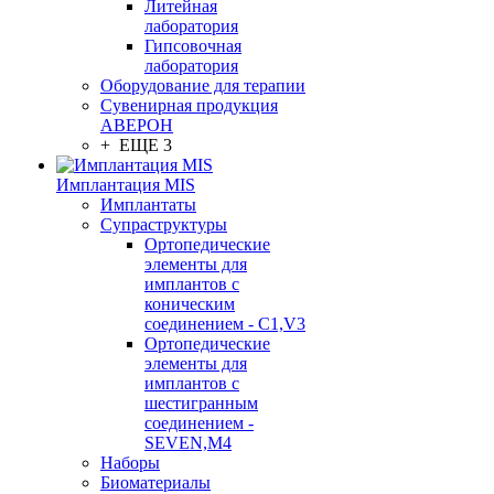
Литейная
лаборатория
Гипсовочная
лаборатория
Оборудование для терапии
Сувенирная продукция
АВЕРОН
+ ЕЩЕ 3
Имплантация MIS
Имплантаты
Супраструктуры
Ортопедические
элементы для
имплантов с
коническим
соединением - C1,V3
Ортопедические
элементы для
имплантов с
шестигранным
соединением -
SEVEN,M4
Наборы
Биоматериалы