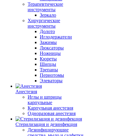
Терапевтические
инструменты
Зеркало
Хирургические
инструменты
Долото
Иглодержатели
Зажимы
Люксаторы
Ножницы
Кюреты
Шипцы
Трепаны
Периотомы
Элеваторы
Анестезия
Иглы и шприцы
карпульные
Карпульная анестезия
Одноразовая анестезия
Стерилизация и дезинфекция
Дезинфицирующие
средства, мыло и салфетки