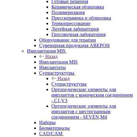
Готовые решения
Керамическая облицовка
Полимеризация
Пресскерамика и облицовка
Термопрессование
Литейная лаборатория
Гипсовочная лаборатория
Оборудование для терапии
Сувенирная продукция АВЕРОН
Имплантация MIS
Назад
Имплантация MIS
Имплантаты
Супраструктуры
Назад
Супраструктуры
Ортопедические элементы для
имплантов с коническим соединением
- C1,V3
Ортопедические элементы для
имплантов с шестигранным
соединением - SEVEN,M4
Наборы
Биоматериалы
CAD/CAM