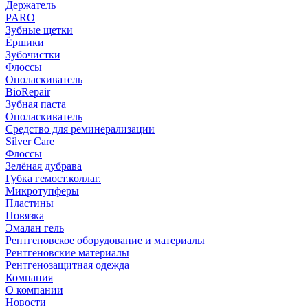
Держатель
PARO
Зубные щетки
Ёршики
Зубочистки
Флоссы
Ополаскиватель
BioRepair
Зубная паста
Ополаскиватель
Средство для реминерализации
Silver Care
Флоссы
Зелёная дубрава
Губка гемост.коллаг.
Микротупферы
Пластины
Повязка
Эмалан гель
Рентгеновское оборудование и материалы
Рентгеновские материалы
Рентгенозащитная одежда
Компания
О компании
Новости