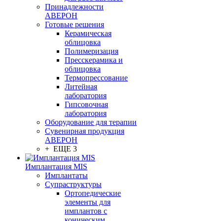
Принадлежности
АВЕРОН
Готовые решения
Керамическая
облицовка
Полимеризация
Пресскерамика и
облицовка
Термопрессование
Литейная
лаборатория
Гипсовочная
лаборатория
Оборудование для терапии
Сувенирная продукция
АВЕРОН
+ ЕЩЕ 3
Имплантация MIS
Имплантаты
Супраструктуры
Ортопедические
элементы для
имплантов с
коническим