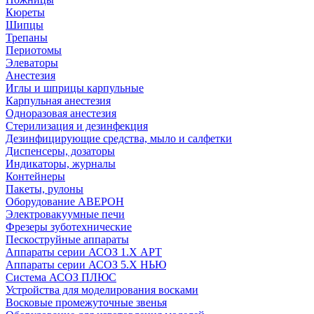
Кюреты
Шипцы
Трепаны
Периотомы
Элеваторы
Анестезия
Иглы и шприцы карпульные
Карпульная анестезия
Одноразовая анестезия
Стерилизация и дезинфекция
Дезинфицирующие средства, мыло и салфетки
Диспенсеры, дозаторы
Индикаторы, журналы
Контейнеры
Пакеты, рулоны
Оборудование АВЕРОН
Электровакуумные печи
Фрезеры зуботехнические
Пескоструйные аппараты
Аппараты серии АСОЗ 1.Х АРТ
Аппараты серии АСОЗ 5.Х НЬЮ
Система АСОЗ ПЛЮС
Устройства для моделирования восками
Восковые промежуточные звенья