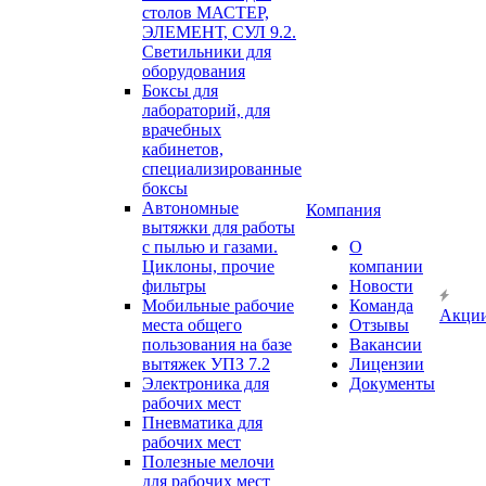
столов МАСТЕР,
ЭЛЕМЕНТ, СУЛ 9.2.
Светильники для
оборудования
Боксы для
лабораторий, для
врачебных
кабинетов,
специализированные
боксы
Автономные
Компания
вытяжки для работы
с пылью и газами.
О
Циклоны, прочие
компании
фильтры
Новости
Мобильные рабочие
Команда
Акци
места общего
Отзывы
пользования на базе
Вакансии
вытяжек УПЗ 7.2
Лицензии
Электроника для
Документы
рабочих мест
Пневматика для
рабочих мест
Полезные мелочи
для рабочих мест