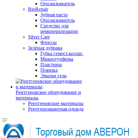
Ополаскиватель
BioRepair
Зубная паста
Ополаскиватель
Средство для
реминерализации
Silver Care
Флоссы
Зелёная дубрава
Губка гемост.коллаг.
Микротупферы
Пластины
Повязка
Эмалан гель
Рентгеновское оборудование и
материалы
Рентгеновские материалы
Рентгенозащитная одежда