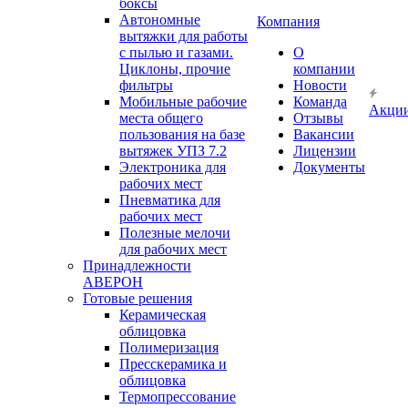
боксы
Автономные
Компания
вытяжки для работы
с пылью и газами.
О
Циклоны, прочие
компании
фильтры
Новости
Мобильные рабочие
Команда
Акци
места общего
Отзывы
пользования на базе
Вакансии
вытяжек УПЗ 7.2
Лицензии
Электроника для
Документы
рабочих мест
Пневматика для
рабочих мест
Полезные мелочи
для рабочих мест
Принадлежности
АВЕРОН
Готовые решения
Керамическая
облицовка
Полимеризация
Пресскерамика и
облицовка
Термопрессование