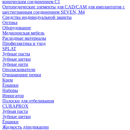
коническим соединением С1
Ортопедические элементы для CAD/CAM для имплантатов с
шестигранным соединением SEVEN, М4
Средства индивидуальной защиты
Оптика
Оборудование
Медицинская мебель
Расходные материалы
Профилактика и уход
SPLAT
Зубные пасты
Зубные щетки
Зубные нити
Ополаскиватели
Очищающие пенки
Крем
Ёршики
Наборы
Ирригатор
Полоски для отбеливания
CURAPROX
Зубная паста
Зубные щетки
Ёршики
Жидкость д/индикации