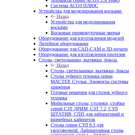
Аппараты серии АСОЗ 5.Х НЬЮ
Система АСОЗ ПЛЮС
Устройства для моделирования восками
Назад
Устройства для моделирования
восками
Восковые промежуточные звенья
Оборудование для изготовления моделей
Литейное оборудование
Оборудование для CAD-CAM и 3D-печати
Оборудование для изготовления протезов
Cтолы, светильники, вытяжки, боксы
Назад
Cтолы, светильники, вытяжки, боксы
Столы зубного техника серии
МАСТЕР. Стулья. Элементы системы
хранения
Готовые решения для столов зубного
техника
Мобильные столы, столики, стойки
серий СЗТ ДРИМ, СЗТ 7.2, СУЛ
ШТАТИВ, СПП для лабораторий и
врачебных кабинетов
Столы серии СУЛ 9.3 для
гипсовочной. Лабораторные столы