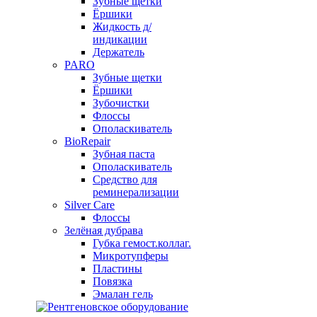
Зубные щетки
Ёршики
Жидкость д/
индикации
Держатель
PARO
Зубные щетки
Ёршики
Зубочистки
Флоссы
Ополаскиватель
BioRepair
Зубная паста
Ополаскиватель
Средство для
реминерализации
Silver Care
Флоссы
Зелёная дубрава
Губка гемост.коллаг.
Микротупферы
Пластины
Повязка
Эмалан гель