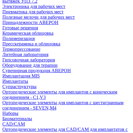
вытяжек УПЗ 7.2
Электроника для рабочих мест
Пневматика для рабочих мест
Полезные мелочи для рабочих мест
Принадлежности АВЕРОН
Готовые решения
Керамическая облицовка
Полимеризация
Пресскерамика и облицовка
Термопрессование
Литейная лаборатория
Гипсовочная лаборатория
Оборудование для терапии
Сувенирная продукция АВЕРОН
Имплантация MIS
Имплантаты
Супраструктуры
Ортопедические элементы для имплантов с коническим
соединением - C1,V3
Ортопедические элементы для имплантов с шестигранным
соединением - SEVEN,M4
Наборы
Биоматериалы
CAD/CAM
Ортопедические элементы для CAD/CAM для имплантатов с