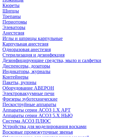
Кюреты
Шипцы
Трепаны
Периотомы
Элеваторы
Анестезия
Иглы и шприцы карпульные
Карпульная анестезия
Одноразовая анестезия
Стерилизация и дезинфекция
Дезинфицирующие средства, мыло и салфетки
Диспенсеры, дозаторы
Индикаторы, журналы
Контейнеры
Пакеты, рулоны
Оборудование АВЕРОН
Электровакуумные печи
Фрезеры зуботехнические
Пескоструйные аппараты
Аппараты серии АСОЗ 1.Х АРТ
Аппараты серии АСОЗ 5.Х НЬЮ
Система АСОЗ ПЛЮС
Устройства для моделирования восками
Восковые промежуточные звенья