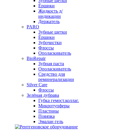
Зубные щетки
Ёршики
Жидкость д/
индикации
Держатель
PARO
Зубные щетки
Ёршики
Зубочистки
Флоссы
Ополаскиватель
BioRepair
Зубная паста
Ополаскиватель
Средство для
реминерализации
Silver Care
Флоссы
Зелёная дубрава
Губка гемост.коллаг.
Микротупферы
Пластины
Повязка
Эмалан гель