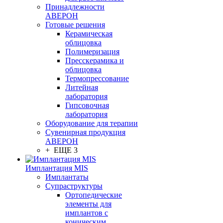
Принадлежности
АВЕРОН
Готовые решения
Керамическая
облицовка
Полимеризация
Пресскерамика и
облицовка
Термопрессование
Литейная
лаборатория
Гипсовочная
лаборатория
Оборудование для терапии
Сувенирная продукция
АВЕРОН
+ ЕЩЕ 3
Имплантация MIS
Имплантаты
Супраструктуры
Ортопедические
элементы для
имплантов с
коническим