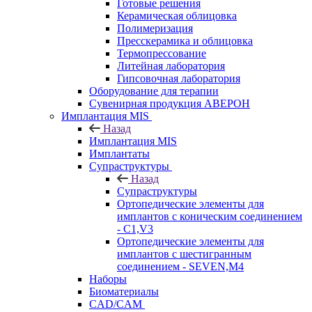
Готовые решения
Керамическая облицовка
Полимеризация
Пресскерамика и облицовка
Термопрессование
Литейная лаборатория
Гипсовочная лаборатория
Оборудование для терапии
Сувенирная продукция АВЕРОН
Имплантация MIS
Назад
Имплантация MIS
Имплантаты
Супраструктуры
Назад
Супраструктуры
Ортопедические элементы для
имплантов с коническим соединением
- C1,V3
Ортопедические элементы для
имплантов с шестигранным
соединением - SEVEN,M4
Наборы
Биоматериалы
CAD/CAM