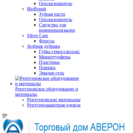
Ополаскиватель
BioRepair
Зубная паста
Ополаскиватель
Средство для
реминерализации
Silver Care
Флоссы
Зелёная дубрава
Губка гемост.коллаг.
Микротупферы
Пластины
Повязка
Эмалан гель
Рентгеновское оборудование и
материалы
Рентгеновские материалы
Рентгенозащитная одежда