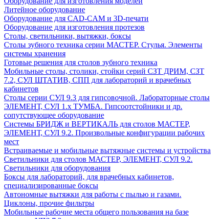
Оборудование для изготовления моделей
Литейное оборудование
Оборудование для CAD-CAM и 3D-печати
Оборудование для изготовления протезов
Cтолы, светильники, вытяжки, боксы
Столы зубного техника серии МАСТЕР. Стулья. Элементы
системы хранения
Готовые решения для столов зубного техника
Мобильные столы, столики, стойки серий СЗТ ДРИМ, СЗТ
7.2, СУЛ ШТАТИВ, СПП для лабораторий и врачебных
кабинетов
Столы серии СУЛ 9.3 для гипсовочной. Лабораторные столы
ЭЛЕМЕНТ, СУЛ 1.х ТУМБА. Гипсоотстойники и др.
сопутствующее оборудование
Системы БРИДЖ и ВЕРТИКАЛЬ для столов МАСТЕР,
ЭЛЕМЕНТ, СУЛ 9.2. Произвольные конфигурации рабочих
мест
Встраиваемые и мобильные вытяжные системы и устройства
Светильники для столов МАСТЕР, ЭЛЕМЕНТ, СУЛ 9.2.
Светильники для оборудования
Боксы для лабораторий, для врачебных кабинетов,
специализированные боксы
Автономные вытяжки для работы с пылью и газами.
Циклоны, прочие фильтры
Мобильные рабочие места общего пользования на базе