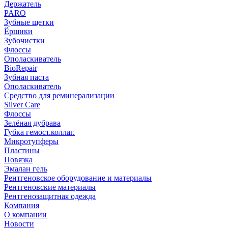
Держатель
PARO
Зубные щетки
Ёршики
Зубочистки
Флоссы
Ополаскиватель
BioRepair
Зубная паста
Ополаскиватель
Средство для реминерализации
Silver Care
Флоссы
Зелёная дубрава
Губка гемост.коллаг.
Микротупферы
Пластины
Повязка
Эмалан гель
Рентгеновское оборудование и материалы
Рентгеновские материалы
Рентгенозащитная одежда
Компания
О компании
Новости