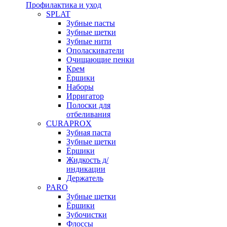
Профилактика и уход
SPLAT
Зубные пасты
Зубные щетки
Зубные нити
Ополаскиватели
Очищающие пенки
Крем
Ёршики
Наборы
Ирригатор
Полоски для
отбеливания
CURAPROX
Зубная паста
Зубные щетки
Ёршики
Жидкость д/
индикации
Держатель
PARO
Зубные щетки
Ёршики
Зубочистки
Флоссы