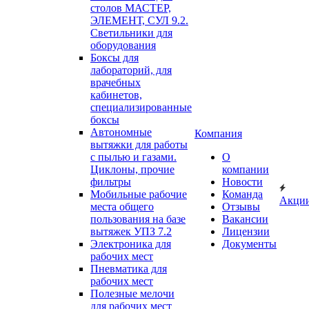
столов МАСТЕР,
ЭЛЕМЕНТ, СУЛ 9.2.
Светильники для
оборудования
Боксы для
лабораторий, для
врачебных
кабинетов,
специализированные
боксы
Автономные
Компания
вытяжки для работы
с пылью и газами.
О
Циклоны, прочие
компании
фильтры
Новости
Мобильные рабочие
Команда
Акци
места общего
Отзывы
пользования на базе
Вакансии
вытяжек УПЗ 7.2
Лицензии
Электроника для
Документы
рабочих мест
Пневматика для
рабочих мест
Полезные мелочи
для рабочих мест