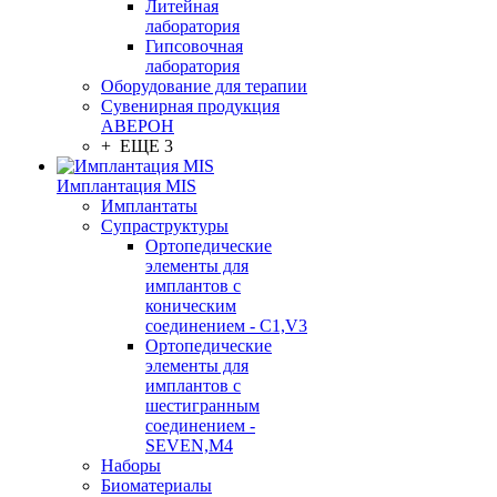
Литейная
лаборатория
Гипсовочная
лаборатория
Оборудование для терапии
Сувенирная продукция
АВЕРОН
+ ЕЩЕ 3
Имплантация MIS
Имплантаты
Супраструктуры
Ортопедические
элементы для
имплантов с
коническим
соединением - C1,V3
Ортопедические
элементы для
имплантов с
шестигранным
соединением -
SEVEN,M4
Наборы
Биоматериалы