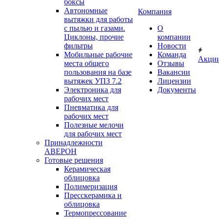
боксы
Автономные
Компания
вытяжки для работы
с пылью и газами.
О
Циклоны, прочие
компании
фильтры
Новости
Мобильные рабочие
Команда
Акци
места общего
Отзывы
пользования на базе
Вакансии
вытяжек УПЗ 7.2
Лицензии
Электроника для
Документы
рабочих мест
Пневматика для
рабочих мест
Полезные мелочи
для рабочих мест
Принадлежности
АВЕРОН
Готовые решения
Керамическая
облицовка
Полимеризация
Пресскерамика и
облицовка
Термопрессование