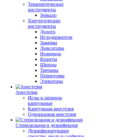
Терапевтические
инструменты
Зеркало
Хирургические
инструменты
Долото
Иглодержатели
Зажимы
Люксаторы
Ножницы
Кюреты
Шипцы
Трепаны
Периотомы
Элеваторы
Анестезия
Иглы и шприцы
карпульные
Карпульная анестезия
Одноразовая анестезия
Стерилизация и дезинфекция
Дезинфицирующие
средства, мыло и салфетки