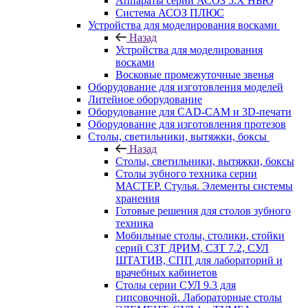
Аппараты серии АСОЗ 5.Х НЬЮ
Система АСОЗ ПЛЮС
Устройства для моделирования восками
Назад
Устройства для моделирования
восками
Восковые промежуточные звенья
Оборудование для изготовления моделей
Литейное оборудование
Оборудование для CAD-CAM и 3D-печати
Оборудование для изготовления протезов
Cтолы, светильники, вытяжки, боксы
Назад
Cтолы, светильники, вытяжки, боксы
Столы зубного техника серии
МАСТЕР. Стулья. Элементы системы
хранения
Готовые решения для столов зубного
техника
Мобильные столы, столики, стойки
серий СЗТ ДРИМ, СЗТ 7.2, СУЛ
ШТАТИВ, СПП для лабораторий и
врачебных кабинетов
Столы серии СУЛ 9.3 для
гипсовочной. Лабораторные столы