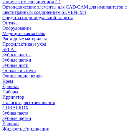
коническим соединением С1
Ортопедические элементы для CAD/CAM для имплантатов с
шестигранным соединением SEVEN, М4
Средства индивидуальной защиты
Оптика
Оборудование
Медицинская мебель
Расходные материалы
Профилактика и уход
SPLAT
Зубные пасты
Зубные щетки
Зубные нити
Ополаскиватели
Очищающие пенки
Крем
Ёршики
Наборы
Ирригатор
Полоски для отбеливания
CURAPROX
Зубная паста
Зубные щетки
Ёршики
Жидкость д/индикации