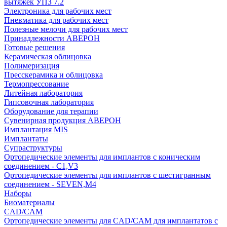
вытяжек УПЗ 7.2
Электроника для рабочих мест
Пневматика для рабочих мест
Полезные мелочи для рабочих мест
Принадлежности АВЕРОН
Готовые решения
Керамическая облицовка
Полимеризация
Пресскерамика и облицовка
Термопрессование
Литейная лаборатория
Гипсовочная лаборатория
Оборудование для терапии
Сувенирная продукция АВЕРОН
Имплантация MIS
Имплантаты
Супраструктуры
Ортопедические элементы для имплантов с коническим
соединением - C1,V3
Ортопедические элементы для имплантов с шестигранным
соединением - SEVEN,M4
Наборы
Биоматериалы
CAD/CAM
Ортопедические элементы для CAD/CAM для имплантатов с