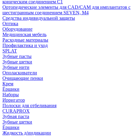
коническим соединением С1
Ортопедические элементы для CAD/CAM для имплантатов с
шестигранным соединением SEVEN, М4
Средства индивидуальной защиты
Оптика
Оборудование
Медицинская мебель
Расходные материалы
Профилактика и уход
SPLAT
Зубные пасты
Зубные щетки
Зубные нити
Ополаскиватели
Очищающие пенки
Крем
Ёршики
Наборы
Ирригатор
Полоски для отбеливания
CURAPROX
Зубная паста
Зубные щетки
Ёршики
Жидкость д/индикации