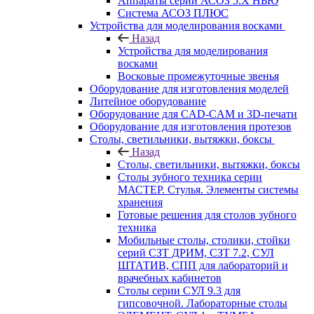
Аппараты серии АСОЗ 5.Х НЬЮ
Система АСОЗ ПЛЮС
Устройства для моделирования восками
Назад
Устройства для моделирования
восками
Восковые промежуточные звенья
Оборудование для изготовления моделей
Литейное оборудование
Оборудование для CAD-CAM и 3D-печати
Оборудование для изготовления протезов
Cтолы, светильники, вытяжки, боксы
Назад
Cтолы, светильники, вытяжки, боксы
Столы зубного техника серии
МАСТЕР. Стулья. Элементы системы
хранения
Готовые решения для столов зубного
техника
Мобильные столы, столики, стойки
серий СЗТ ДРИМ, СЗТ 7.2, СУЛ
ШТАТИВ, СПП для лабораторий и
врачебных кабинетов
Столы серии СУЛ 9.3 для
гипсовочной. Лабораторные столы