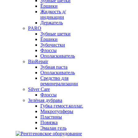
Зубные щетки
Ёршики
Жидкость д/
индикации
Держатель
PARO
Зубные щетки
Ёршики
Зубочистки
Флоссы
Ополаскиватель
BioRepair
Зубная паста
Ополаскиватель
Средство для
реминерализации
Silver Care
Флоссы
Зелёная дубрава
Губка гемост.коллаг.
Микротупферы
Пластины
Повязка
Эмалан гель