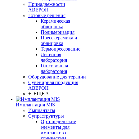
Принадлежности
АВЕРОН
Готовые решения
Керамическая
облицовка
Полимеризация
Пресскерамика и
облицовка
Термопрессование
Литейная
лаборатория
Гипсовочная
лаборатория
Оборудование для терапии
Сувенирная продукция
АВЕРОН
+ ЕЩЕ 3
Имплантация MIS
Имплантаты
Супраструктуры
Ортопедические
элементы для
имплантов с
коническим