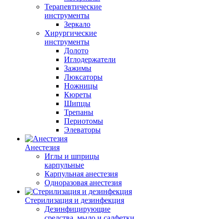
Терапевтические
инструменты
Зеркало
Хирургические
инструменты
Долото
Иглодержатели
Зажимы
Люксаторы
Ножницы
Кюреты
Шипцы
Трепаны
Периотомы
Элеваторы
Анестезия
Иглы и шприцы
карпульные
Карпульная анестезия
Одноразовая анестезия
Стерилизация и дезинфекция
Дезинфицирующие
средства, мыло и салфетки