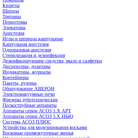
Кюреты
Шипцы
Трепаны
Периотомы
Элеваторы
Анестезия
Иглы и шприцы карпульные
Карпульная анестезия
Одноразовая анестезия
Стерилизация и дезинфекция
Дезинфицирующие средства, мыло и салфетки
Диспенсеры, дозаторы
Индикаторы, журналы
Контейнеры
Пакеты, рулоны
Оборудование АВЕРОН
Электровакуумные печи
Фрезеры зуботехнические
Пескоструйные аппараты
Аппараты серии АСОЗ 1.Х АРТ
Аппараты серии АСОЗ 5.Х НЬЮ
Система АСОЗ ПЛЮС
Устройства для моделирования восками
Восковые промежуточные звенья