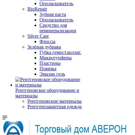
Ополаскиватель
BioRepair
Зубная паста
Ополаскиватель
Средство для
реминерализации
Silver Care
Флоссы
Зелёная дубрава
Губка гемост.коллаг.
Микротупферы
Пластины
Повязка
Эмалан гель
Рентгеновское оборудование и
материалы
Рентгеновские материалы
Рентгенозащитная одежда