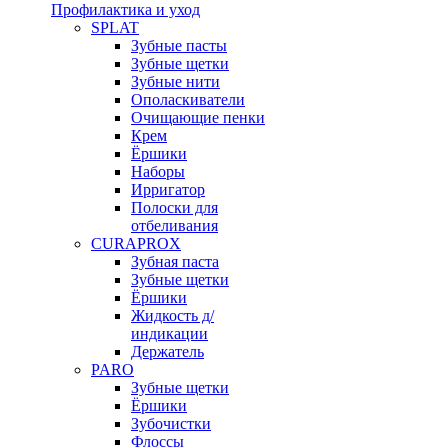
Профилактика и уход
SPLAT
Зубные пасты
Зубные щетки
Зубные нити
Ополаскиватели
Очищающие пенки
Крем
Ёршики
Наборы
Ирригатор
Полоски для
отбеливания
CURAPROX
Зубная паста
Зубные щетки
Ёршики
Жидкость д/
индикации
Держатель
PARO
Зубные щетки
Ёршики
Зубочистки
Флоссы