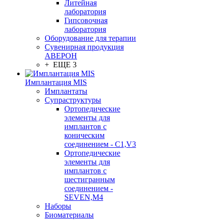
Литейная
лаборатория
Гипсовочная
лаборатория
Оборудование для терапии
Сувенирная продукция
АВЕРОН
+ ЕЩЕ 3
Имплантация MIS
Имплантаты
Супраструктуры
Ортопедические
элементы для
имплантов с
коническим
соединением - C1,V3
Ортопедические
элементы для
имплантов с
шестигранным
соединением -
SEVEN,M4
Наборы
Биоматериалы