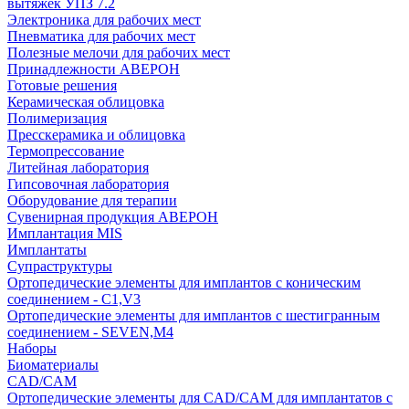
вытяжек УПЗ 7.2
Электроника для рабочих мест
Пневматика для рабочих мест
Полезные мелочи для рабочих мест
Принадлежности АВЕРОН
Готовые решения
Керамическая облицовка
Полимеризация
Пресскерамика и облицовка
Термопрессование
Литейная лаборатория
Гипсовочная лаборатория
Оборудование для терапии
Сувенирная продукция АВЕРОН
Имплантация MIS
Имплантаты
Супраструктуры
Ортопедические элементы для имплантов с коническим
соединением - C1,V3
Ортопедические элементы для имплантов с шестигранным
соединением - SEVEN,M4
Наборы
Биоматериалы
CAD/CAM
Ортопедические элементы для CAD/CAM для имплантатов с