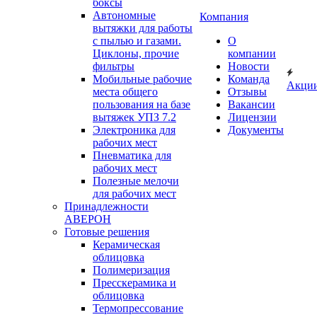
боксы
Автономные
Компания
вытяжки для работы
с пылью и газами.
О
Циклоны, прочие
компании
фильтры
Новости
Мобильные рабочие
Команда
Акци
места общего
Отзывы
пользования на базе
Вакансии
вытяжек УПЗ 7.2
Лицензии
Электроника для
Документы
рабочих мест
Пневматика для
рабочих мест
Полезные мелочи
для рабочих мест
Принадлежности
АВЕРОН
Готовые решения
Керамическая
облицовка
Полимеризация
Пресскерамика и
облицовка
Термопрессование