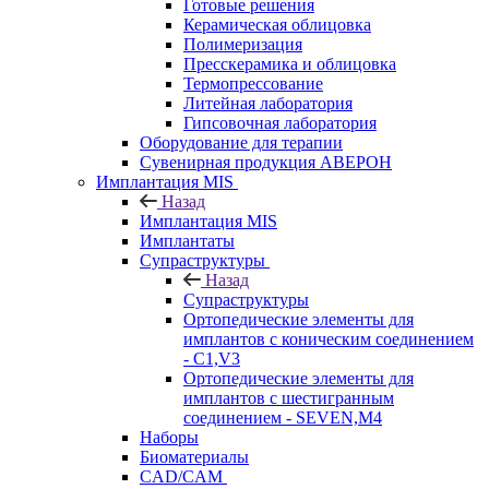
Готовые решения
Керамическая облицовка
Полимеризация
Пресскерамика и облицовка
Термопрессование
Литейная лаборатория
Гипсовочная лаборатория
Оборудование для терапии
Сувенирная продукция АВЕРОН
Имплантация MIS
Назад
Имплантация MIS
Имплантаты
Супраструктуры
Назад
Супраструктуры
Ортопедические элементы для
имплантов с коническим соединением
- C1,V3
Ортопедические элементы для
имплантов с шестигранным
соединением - SEVEN,M4
Наборы
Биоматериалы
CAD/CAM