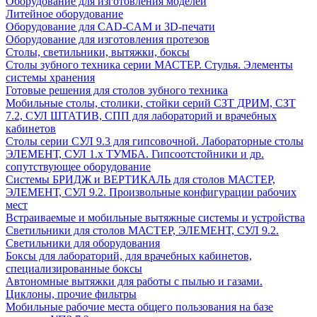
Оборудование для изготовления моделей
Литейное оборудование
Оборудование для CAD-CAM и 3D-печати
Оборудование для изготовления протезов
Cтолы, светильники, вытяжки, боксы
Столы зубного техника серии МАСТЕР. Стулья. Элементы
системы хранения
Готовые решения для столов зубного техника
Мобильные столы, столики, стойки серий СЗТ ДРИМ, СЗТ
7.2, СУЛ ШТАТИВ, СПП для лабораторий и врачебных
кабинетов
Столы серии СУЛ 9.3 для гипсовочной. Лабораторные столы
ЭЛЕМЕНТ, СУЛ 1.х ТУМБА. Гипсоотстойники и др.
сопутствующее оборудование
Системы БРИДЖ и ВЕРТИКАЛЬ для столов МАСТЕР,
ЭЛЕМЕНТ, СУЛ 9.2. Произвольные конфигурации рабочих
мест
Встраиваемые и мобильные вытяжные системы и устройства
Светильники для столов МАСТЕР, ЭЛЕМЕНТ, СУЛ 9.2.
Светильники для оборудования
Боксы для лабораторий, для врачебных кабинетов,
специализированные боксы
Автономные вытяжки для работы с пылью и газами.
Циклоны, прочие фильтры
Мобильные рабочие места общего пользования на базе