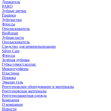
Держатель
PARO
Зубные щетки
Ёршики
Зубочистки
Флоссы
Ополаскиватель
BioRepair
Зубная паста
Ополаскиватель
Средство для реминерализации
Silver Care
Флоссы
Зелёная дубрава
Губка гемост.коллаг.
Микротупферы
Пластины
Повязка
Эмалан гель
Рентгеновское оборудование и материалы
Рентгеновские материалы
Рентгенозащитная одежда
Компания
О компании
Новости