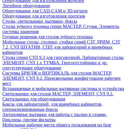
Оборудование для изготовления моделей
Литейное оборудование
Оборудование для CAD-CAM и 3D-печати
Оборудование для изготовления протезов
Cтолы, светильники, вытяжки, боксы
Столы зубного техника серии МАСТЕР. Стулья. Элементы
системы хранения
Готовые решения для столов зубного техника
Мобильные столы, столики, стойки серий СЗТ ДРИМ, СЗТ
7.2, СУЛ ШТАТИВ, СПП для лабораторий и врачебных
кабинетов
Столы серии СУЛ 9.3 для гипсовочной. Лабораторные столы
ЭЛЕМЕНТ, СУЛ 1.х ТУМБА. Гипсоотстойники и др.
сопутствующее оборудование
Системы БРИДЖ и ВЕРТИКАЛЬ для столов МАСТЕР,
ЭЛЕМЕНТ, СУЛ 9.2. Произвольные конфигурации рабочих
мест
Встраиваемые и мобильные вытяжные системы и устройства
Светильники для столов МАСТЕР, ЭЛЕМЕНТ, СУЛ 9.2.
Светильники для оборудования
Боксы для лабораторий, для врачебных кабинетов,
специализированные боксы
Автономные вытяжки для работы с пылью и газами.
Циклоны, прочие фильтры
Мобильные рабочие места общего пользования на базе