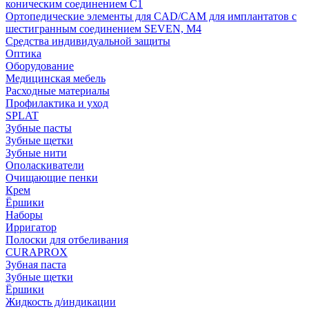
коническим соединением С1
Ортопедические элементы для CAD/CAM для имплантатов с
шестигранным соединением SEVEN, М4
Средства индивидуальной защиты
Оптика
Оборудование
Медицинская мебель
Расходные материалы
Профилактика и уход
SPLAT
Зубные пасты
Зубные щетки
Зубные нити
Ополаскиватели
Очищающие пенки
Крем
Ёршики
Наборы
Ирригатор
Полоски для отбеливания
CURAPROX
Зубная паста
Зубные щетки
Ёршики
Жидкость д/индикации