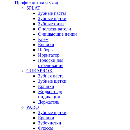
Профилактика и уход
SPLAT
Зубные пасты
Зубные щетки
Зубные нити
Ополаскиватели
Очищающие пенки
Крем
Ёршики
Наборы
Ирригатор
Полоски для
отбеливания
CURAPROX
Зубная паста
Зубные щетки
Ёршики
Жидкость д/
индикации
Держатель
PARO
Зубные щетки
Ёршики
Зубочистки
Флоссы