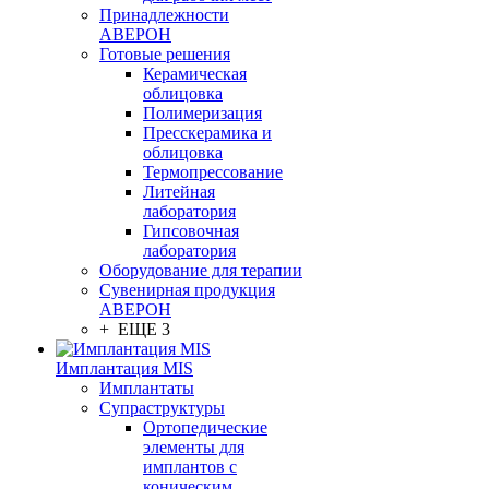
Принадлежности
АВЕРОН
Готовые решения
Керамическая
облицовка
Полимеризация
Пресскерамика и
облицовка
Термопрессование
Литейная
лаборатория
Гипсовочная
лаборатория
Оборудование для терапии
Сувенирная продукция
АВЕРОН
+ ЕЩЕ 3
Имплантация MIS
Имплантаты
Супраструктуры
Ортопедические
элементы для
имплантов с
коническим