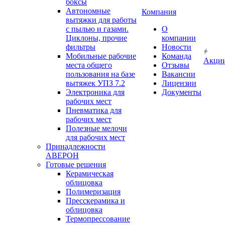
боксы
Автономные
Компания
вытяжки для работы
с пылью и газами.
О
Циклоны, прочие
компании
фильтры
Новости
Мобильные рабочие
Команда
Акци
места общего
Отзывы
пользования на базе
Вакансии
вытяжек УПЗ 7.2
Лицензии
Электроника для
Документы
рабочих мест
Пневматика для
рабочих мест
Полезные мелочи
для рабочих мест
Принадлежности
АВЕРОН
Готовые решения
Керамическая
облицовка
Полимеризация
Пресскерамика и
облицовка
Термопрессование