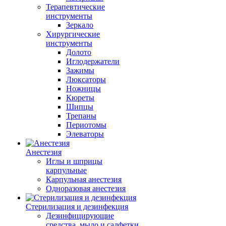
Терапевтические
инструменты
Зеркало
Хирургические
инструменты
Долото
Иглодержатели
Зажимы
Люксаторы
Ножницы
Кюреты
Шипцы
Трепаны
Периотомы
Элеваторы
Анестезия
Иглы и шприцы
карпульные
Карпульная анестезия
Одноразовая анестезия
Стерилизация и дезинфекция
Дезинфицирующие
средства, мыло и салфетки