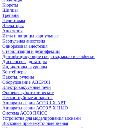
Кюреты
Шипцы
Трепаны
Периотомы
Элеваторы
Анестезия
Иглы и шприцы карпульные
Карпульная анестезия
Одноразовая анестезия
Стерилизация и дезинфекция
Дезинфицирующие средства, мыло и салфетки
Диспенсеры, дозаторы
Индикаторы, журналы
Контейнеры
Пакеты, рулоны
Оборудование АВЕРОН
Электровакуумные печи
Фрезеры зуботехнические
Пескоструйные аппараты
Аппараты серии АСОЗ 1.Х АРТ
Аппараты серии АСОЗ 5.Х НЬЮ
Система АСОЗ ПЛЮС
Устройства для моделирования восками
Восковые промежуточные звенья