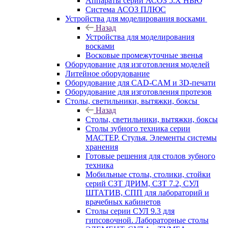
Аппараты серии АСОЗ 5.Х НЬЮ
Система АСОЗ ПЛЮС
Устройства для моделирования восками
Назад
Устройства для моделирования
восками
Восковые промежуточные звенья
Оборудование для изготовления моделей
Литейное оборудование
Оборудование для CAD-CAM и 3D-печати
Оборудование для изготовления протезов
Cтолы, светильники, вытяжки, боксы
Назад
Cтолы, светильники, вытяжки, боксы
Столы зубного техника серии
МАСТЕР. Стулья. Элементы системы
хранения
Готовые решения для столов зубного
техника
Мобильные столы, столики, стойки
серий СЗТ ДРИМ, СЗТ 7.2, СУЛ
ШТАТИВ, СПП для лабораторий и
врачебных кабинетов
Столы серии СУЛ 9.3 для
гипсовочной. Лабораторные столы