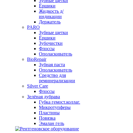
Зубные щетки
Ёршики
Жидкость д/
индикации
Держатель
PARO
Зубные щетки
Ёршики
Зубочистки
Флоссы
Ополаскиватель
BioRepair
Зубная паста
Ополаскиватель
Средство для
реминерализации
Silver Care
Флоссы
Зелёная дубрава
Губка гемост.коллаг.
Микротупферы
Пластины
Повязка
Эмалан гель