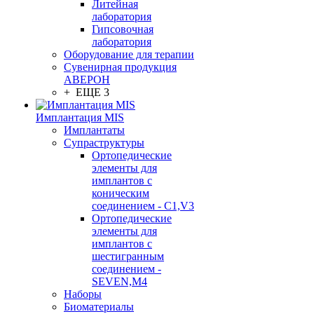
Литейная
лаборатория
Гипсовочная
лаборатория
Оборудование для терапии
Сувенирная продукция
АВЕРОН
+ ЕЩЕ 3
Имплантация MIS
Имплантаты
Супраструктуры
Ортопедические
элементы для
имплантов с
коническим
соединением - C1,V3
Ортопедические
элементы для
имплантов с
шестигранным
соединением -
SEVEN,M4
Наборы
Биоматериалы