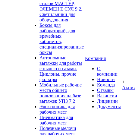
столов МАСТЕР,
ЭЛЕМЕНТ, СУЛ 9.2.
Светильники для
оборудования
Боксы для
лабораторий, для
врачебных
кабинетов,
специализированные
боксы
Автономные
Компания
вытяжки для работы
с пылью и газами.
О
Циклоны, прочие
компании
фильтры
Новости
Мобильные рабочие
Команда
Акци
места общего
Отзывы
пользования на базе
Вакансии
вытяжек УПЗ 7.2
Лицензии
Электроника для
Документы
рабочих мест
Пневматика для
рабочих мест
Полезные мелочи
для рабочих мест