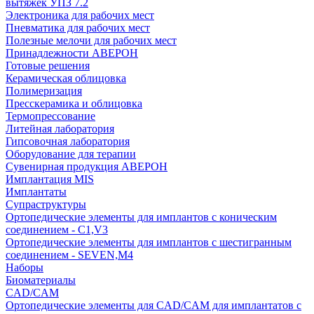
вытяжек УПЗ 7.2
Электроника для рабочих мест
Пневматика для рабочих мест
Полезные мелочи для рабочих мест
Принадлежности АВЕРОН
Готовые решения
Керамическая облицовка
Полимеризация
Пресскерамика и облицовка
Термопрессование
Литейная лаборатория
Гипсовочная лаборатория
Оборудование для терапии
Сувенирная продукция АВЕРОН
Имплантация MIS
Имплантаты
Супраструктуры
Ортопедические элементы для имплантов с коническим
соединением - C1,V3
Ортопедические элементы для имплантов с шестигранным
соединением - SEVEN,M4
Наборы
Биоматериалы
CAD/CAM
Ортопедические элементы для CAD/CAM для имплантатов с