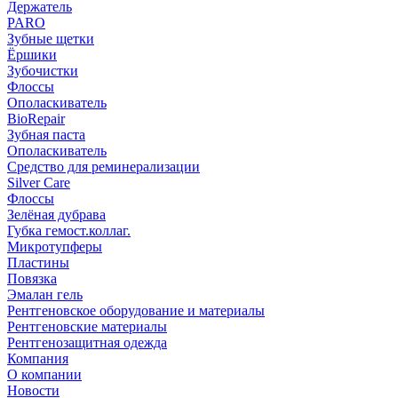
Держатель
PARO
Зубные щетки
Ёршики
Зубочистки
Флоссы
Ополаскиватель
BioRepair
Зубная паста
Ополаскиватель
Средство для реминерализации
Silver Care
Флоссы
Зелёная дубрава
Губка гемост.коллаг.
Микротупферы
Пластины
Повязка
Эмалан гель
Рентгеновское оборудование и материалы
Рентгеновские материалы
Рентгенозащитная одежда
Компания
О компании
Новости