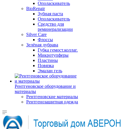
Ополаскиватель
BioRepair
Зубная паста
Ополаскиватель
Средство для
реминерализации
Silver Care
Флоссы
Зелёная дубрава
Губка гемост.коллаг.
Микротупферы
Пластины
Повязка
Эмалан гель
Рентгеновское оборудование и
материалы
Рентгеновские материалы
Рентгенозащитная одежда