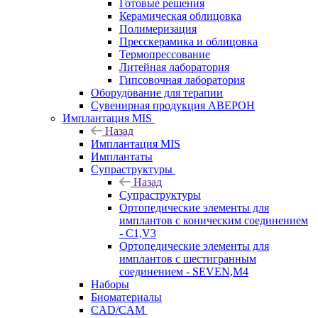
Готовые решения
Керамическая облицовка
Полимеризация
Пресскерамика и облицовка
Термопрессование
Литейная лаборатория
Гипсовочная лаборатория
Оборудование для терапии
Сувенирная продукция АВЕРОН
Имплантация MIS
Назад
Имплантация MIS
Имплантаты
Супраструктуры
Назад
Супраструктуры
Ортопедические элементы для
имплантов с коническим соединением
- C1,V3
Ортопедические элементы для
имплантов с шестигранным
соединением - SEVEN,M4
Наборы
Биоматериалы
CAD/CAM