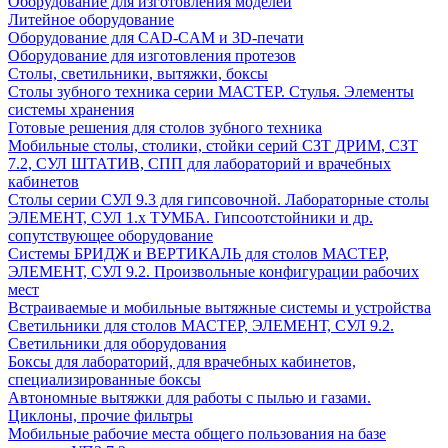
Оборудование для изготовления моделей
Литейное оборудование
Оборудование для CAD-CAM и 3D-печати
Оборудование для изготовления протезов
Cтолы, светильники, вытяжки, боксы
Столы зубного техника серии МАСТЕР. Стулья. Элементы
системы хранения
Готовые решения для столов зубного техника
Мобильные столы, столики, стойки серий СЗТ ДРИМ, СЗТ
7.2, СУЛ ШТАТИВ, СПП для лабораторий и врачебных
кабинетов
Столы серии СУЛ 9.3 для гипсовочной. Лабораторные столы
ЭЛЕМЕНТ, СУЛ 1.х ТУМБА. Гипсоотстойники и др.
сопутствующее оборудование
Системы БРИДЖ и ВЕРТИКАЛЬ для столов МАСТЕР,
ЭЛЕМЕНТ, СУЛ 9.2. Произвольные конфигурации рабочих
мест
Встраиваемые и мобильные вытяжные системы и устройства
Светильники для столов МАСТЕР, ЭЛЕМЕНТ, СУЛ 9.2.
Светильники для оборудования
Боксы для лабораторий, для врачебных кабинетов,
специализированные боксы
Автономные вытяжки для работы с пылью и газами.
Циклоны, прочие фильтры
Мобильные рабочие места общего пользования на базе