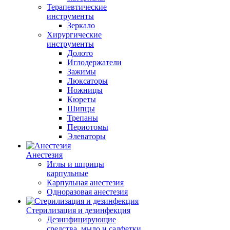
Терапевтические
инструменты
Зеркало
Хирургические
инструменты
Долото
Иглодержатели
Зажимы
Люксаторы
Ножницы
Кюреты
Шипцы
Трепаны
Периотомы
Элеваторы
Анестезия
Иглы и шприцы
карпульные
Карпульная анестезия
Одноразовая анестезия
Стерилизация и дезинфекция
Дезинфицирующие
средства, мыло и салфетки