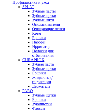
Профилактика и уход
SPLAT
Зубные пасты
Зубные щетки
Зубные нити
Ополаскиватели
Очищающие пенки
Крем
Ёршики
Наборы
Ирригатор
Полоски для
отбеливания
CURAPROX
Зубная паста
Зубные щетки
Ёршики
Жидкость д/
индикации
Держатель
PARO
Зубные щетки
Ёршики
Зубочистки
Флоссы