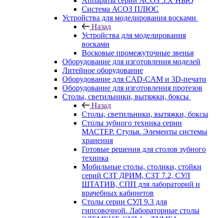
Аппараты серии АСОЗ 5.Х НЬЮ
Система АСОЗ ПЛЮС
Устройства для моделирования восками
Назад
Устройства для моделирования
восками
Восковые промежуточные звенья
Оборудование для изготовления моделей
Литейное оборудование
Оборудование для CAD-CAM и 3D-печати
Оборудование для изготовления протезов
Cтолы, светильники, вытяжки, боксы
Назад
Cтолы, светильники, вытяжки, боксы
Столы зубного техника серии
МАСТЕР. Стулья. Элементы системы
хранения
Готовые решения для столов зубного
техника
Мобильные столы, столики, стойки
серий СЗТ ДРИМ, СЗТ 7.2, СУЛ
ШТАТИВ, СПП для лабораторий и
врачебных кабинетов
Столы серии СУЛ 9.3 для
гипсовочной. Лабораторные столы