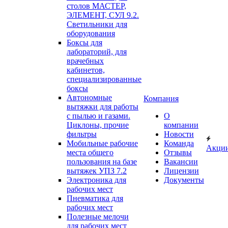
столов МАСТЕР,
ЭЛЕМЕНТ, СУЛ 9.2.
Светильники для
оборудования
Боксы для
лабораторий, для
врачебных
кабинетов,
специализированные
боксы
Автономные
Компания
вытяжки для работы
с пылью и газами.
О
Циклоны, прочие
компании
фильтры
Новости
Мобильные рабочие
Команда
Акци
места общего
Отзывы
пользования на базе
Вакансии
вытяжек УПЗ 7.2
Лицензии
Электроника для
Документы
рабочих мест
Пневматика для
рабочих мест
Полезные мелочи
для рабочих мест