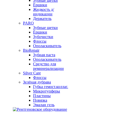
Зубные щетки
Ёршики
Жидкость д/
индикации
Держатель
PARO
Зубные щетки
Ёршики
Зубочистки
Флоссы
Ополаскиватель
BioRepair
Зубная паста
Ополаскиватель
Средство для
реминерализации
Silver Care
Флоссы
Зелёная дубрава
Губка гемост.коллаг.
Микротупферы
Пластины
Повязка
Эмалан гель