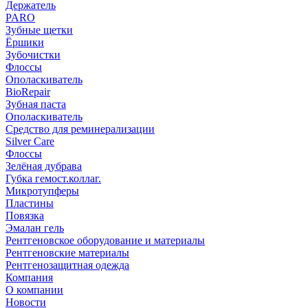
Держатель
PARO
Зубные щетки
Ёршики
Зубочистки
Флоссы
Ополаскиватель
BioRepair
Зубная паста
Ополаскиватель
Средство для реминерализации
Silver Care
Флоссы
Зелёная дубрава
Губка гемост.коллаг.
Микротупферы
Пластины
Повязка
Эмалан гель
Рентгеновское оборудование и материалы
Рентгеновские материалы
Рентгенозащитная одежда
Компания
О компании
Новости