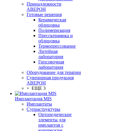
Принадлежности
АВЕРОН
Готовые решения
Керамическая
облицовка
Полимеризация
Пресскерамика и
облицовка
Термопрессование
Литейная
лаборатория
Гипсовочная
лаборатория
Оборудование для терапии
Сувенирная продукция
АВЕРОН
+ ЕЩЕ 3
Имплантация MIS
Имплантаты
Супраструктуры
Ортопедические
элементы для
имплантов с
коническим