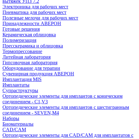
вытяжек УПЗ 7.2
Электроника для рабочих мест
Пневматика для рабочих мест
Полезные мелочи для рабочих мест
Принадлежности АВЕРОН
Готовые решения
Керамическая облицовка
Полимеризация
Пресскерамика и облицовка
Термопрессование
Литейная лаборатория
Гипсовочная лаборатория
Оборудование для терапии
Сувенирная продукция АВЕРОН
Имплантация MIS
Имплантаты
Супраструктуры
Ортопедические элементы для имплантов с коническим
соединением - C1,V3
Ортопедические элементы для имплантов с шестигранным
соединением - SEVEN,M4
Наборы
Биоматериалы
CAD/CAM
Ортопедические элементы для CAD/CAM для имплантатов с