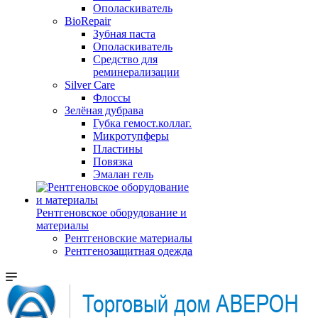
Ополаскиватель
BioRepair
Зубная паста
Ополаскиватель
Средство для
реминерализации
Silver Care
Флоссы
Зелёная дубрава
Губка гемост.коллаг.
Микротупферы
Пластины
Повязка
Эмалан гель
Рентгеновское оборудование и
материалы
Рентгеновские материалы
Рентгенозащитная одежда