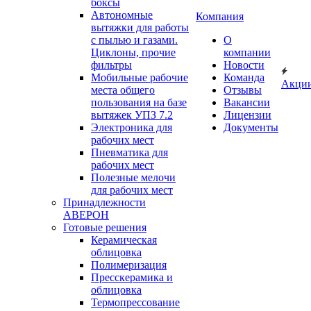
боксы
Автономные
Компания
вытяжки для работы
с пылью и газами.
О
Циклоны, прочие
компании
фильтры
Новости
Мобильные рабочие
Команда
Акци
места общего
Отзывы
пользования на базе
Вакансии
вытяжек УПЗ 7.2
Лицензии
Электроника для
Документы
рабочих мест
Пневматика для
рабочих мест
Полезные мелочи
для рабочих мест
Принадлежности
АВЕРОН
Готовые решения
Керамическая
облицовка
Полимеризация
Пресскерамика и
облицовка
Термопрессование