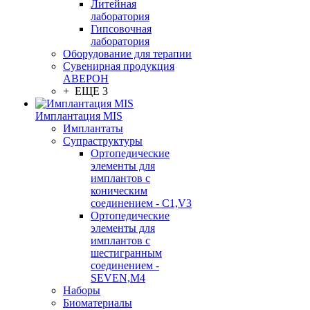
Литейная
лаборатория
Гипсовочная
лаборатория
Оборудование для терапии
Сувенирная продукция
АВЕРОН
+ ЕЩЕ 3
Имплантация MIS
Имплантаты
Супраструктуры
Ортопедические
элементы для
имплантов с
коническим
соединением - C1,V3
Ортопедические
элементы для
имплантов с
шестигранным
соединением -
SEVEN,M4
Наборы
Биоматериалы