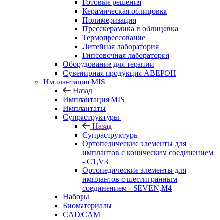
Готовые решения
Керамическая облицовка
Полимеризация
Пресскерамика и облицовка
Термопрессование
Литейная лаборатория
Гипсовочная лаборатория
Оборудование для терапии
Сувенирная продукция АВЕРОН
Имплантация MIS
Назад
Имплантация MIS
Имплантаты
Супраструктуры
Назад
Супраструктуры
Ортопедические элементы для
имплантов с коническим соединением
- C1,V3
Ортопедические элементы для
имплантов с шестигранным
соединением - SEVEN,M4
Наборы
Биоматериалы
CAD/CAM