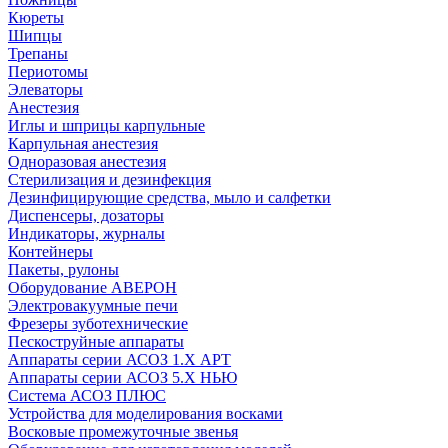
Кюреты
Шипцы
Трепаны
Периотомы
Элеваторы
Анестезия
Иглы и шприцы карпульные
Карпульная анестезия
Одноразовая анестезия
Стерилизация и дезинфекция
Дезинфицирующие средства, мыло и салфетки
Диспенсеры, дозаторы
Индикаторы, журналы
Контейнеры
Пакеты, рулоны
Оборудование АВЕРОН
Электровакуумные печи
Фрезеры зуботехнические
Пескоструйные аппараты
Аппараты серии АСОЗ 1.Х АРТ
Аппараты серии АСОЗ 5.Х НЬЮ
Система АСОЗ ПЛЮС
Устройства для моделирования восками
Восковые промежуточные звенья