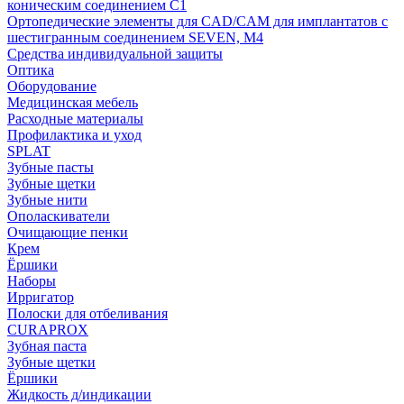
коническим соединением С1
Ортопедические элементы для CAD/CAM для имплантатов с
шестигранным соединением SEVEN, М4
Средства индивидуальной защиты
Оптика
Оборудование
Медицинская мебель
Расходные материалы
Профилактика и уход
SPLAT
Зубные пасты
Зубные щетки
Зубные нити
Ополаскиватели
Очищающие пенки
Крем
Ёршики
Наборы
Ирригатор
Полоски для отбеливания
CURAPROX
Зубная паста
Зубные щетки
Ёршики
Жидкость д/индикации