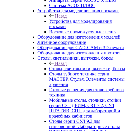
Аппараты серии АСОЗ 5.Х НЬЮ
Система АСОЗ ПЛЮС
Устройства для моделирования восками
Назад
Устройства для моделирования
восками
Восковые промежуточные звенья
Оборудование для изготовления моделей
Литейное оборудование
Оборудование для CAD-CAM и 3D-печати
Оборудование для изготовления протезов
Cтолы, светильники, вытяжки, боксы
Назад
Cтолы, светильники, вытяжки, боксы
Столы зубного техника серии
МАСТЕР. Стулья. Элементы системы
хранения
Готовые решения для столов зубного
техника
Мобильные столы, столики, стойки
серий СЗТ ДРИМ, СЗТ 7.2, СУЛ
ШТАТИВ, СПП для лабораторий и
врачебных кабинетов
Столы серии СУЛ 9.3 для
гипсовочной. Лабораторные столы