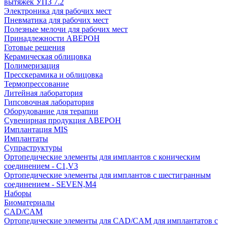
вытяжек УПЗ 7.2
Электроника для рабочих мест
Пневматика для рабочих мест
Полезные мелочи для рабочих мест
Принадлежности АВЕРОН
Готовые решения
Керамическая облицовка
Полимеризация
Пресскерамика и облицовка
Термопрессование
Литейная лаборатория
Гипсовочная лаборатория
Оборудование для терапии
Сувенирная продукция АВЕРОН
Имплантация MIS
Имплантаты
Супраструктуры
Ортопедические элементы для имплантов с коническим
соединением - C1,V3
Ортопедические элементы для имплантов с шестигранным
соединением - SEVEN,M4
Наборы
Биоматериалы
CAD/CAM
Ортопедические элементы для CAD/CAM для имплантатов с