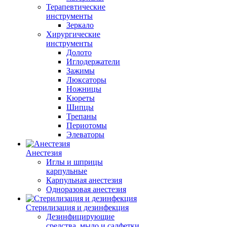
Терапевтические
инструменты
Зеркало
Хирургические
инструменты
Долото
Иглодержатели
Зажимы
Люксаторы
Ножницы
Кюреты
Шипцы
Трепаны
Периотомы
Элеваторы
Анестезия
Иглы и шприцы
карпульные
Карпульная анестезия
Одноразовая анестезия
Стерилизация и дезинфекция
Дезинфицирующие
средства, мыло и салфетки