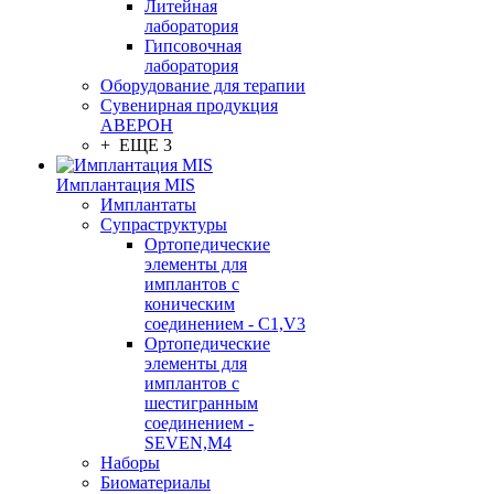
Литейная
лаборатория
Гипсовочная
лаборатория
Оборудование для терапии
Сувенирная продукция
АВЕРОН
+ ЕЩЕ 3
Имплантация MIS
Имплантаты
Супраструктуры
Ортопедические
элементы для
имплантов с
коническим
соединением - C1,V3
Ортопедические
элементы для
имплантов с
шестигранным
соединением -
SEVEN,M4
Наборы
Биоматериалы