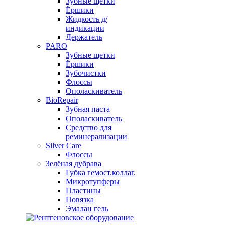
Зубные щетки
Ёршики
Жидкость д/
индикации
Держатель
PARO
Зубные щетки
Ёршики
Зубочистки
Флоссы
Ополаскиватель
BioRepair
Зубная паста
Ополаскиватель
Средство для
реминерализации
Silver Care
Флоссы
Зелёная дубрава
Губка гемост.коллаг.
Микротупферы
Пластины
Повязка
Эмалан гель