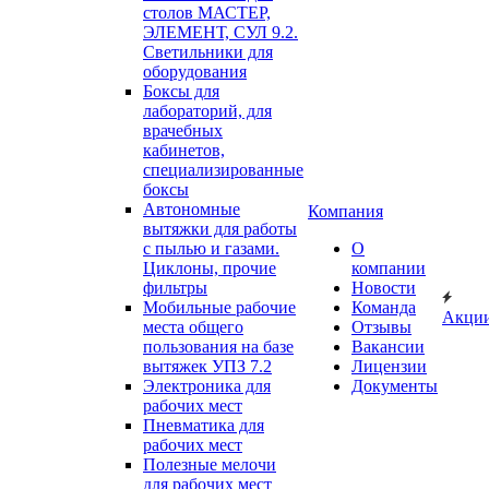
столов МАСТЕР,
ЭЛЕМЕНТ, СУЛ 9.2.
Светильники для
оборудования
Боксы для
лабораторий, для
врачебных
кабинетов,
специализированные
боксы
Автономные
Компания
вытяжки для работы
с пылью и газами.
О
Циклоны, прочие
компании
фильтры
Новости
Мобильные рабочие
Команда
Акци
места общего
Отзывы
пользования на базе
Вакансии
вытяжек УПЗ 7.2
Лицензии
Электроника для
Документы
рабочих мест
Пневматика для
рабочих мест
Полезные мелочи
для рабочих мест