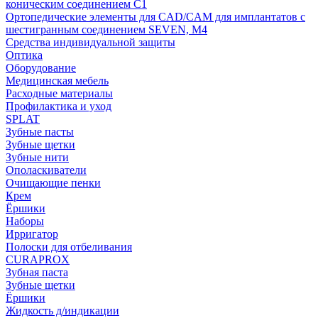
коническим соединением С1
Ортопедические элементы для CAD/CAM для имплантатов с
шестигранным соединением SEVEN, М4
Средства индивидуальной защиты
Оптика
Оборудование
Медицинская мебель
Расходные материалы
Профилактика и уход
SPLAT
Зубные пасты
Зубные щетки
Зубные нити
Ополаскиватели
Очищающие пенки
Крем
Ёршики
Наборы
Ирригатор
Полоски для отбеливания
CURAPROX
Зубная паста
Зубные щетки
Ёршики
Жидкость д/индикации