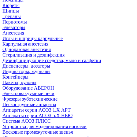
Кюреты
Шипцы
Трепаны
Периотомы
Элеваторы
Анестезия
Иглы и шприцы карпульные
Карпульная анестезия
Одноразовая анестезия
Стерилизация и дезинфекция
Дезинфицирующие средства, мыло и салфетки
Диспенсеры, дозаторы
Индикаторы, журналы
Контейнеры
Пакеты, рулоны
Оборудование АВЕРОН
Электровакуумные печи
Фрезеры зуботехнические
Пескоструйные аппараты
Аппараты серии АСОЗ 1.Х АРТ
Аппараты серии АСОЗ 5.Х НЬЮ
Система АСОЗ ПЛЮС
Устройства для моделирования восками
Восковые промежуточные звенья