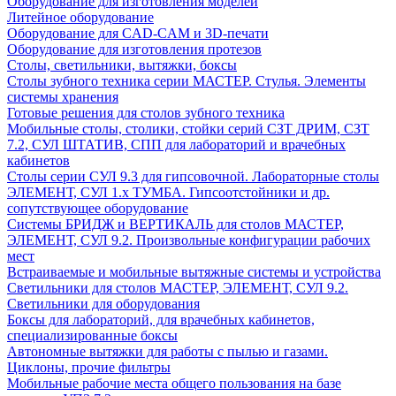
Оборудование для изготовления моделей
Литейное оборудование
Оборудование для CAD-CAM и 3D-печати
Оборудование для изготовления протезов
Cтолы, светильники, вытяжки, боксы
Столы зубного техника серии МАСТЕР. Стулья. Элементы
системы хранения
Готовые решения для столов зубного техника
Мобильные столы, столики, стойки серий СЗТ ДРИМ, СЗТ
7.2, СУЛ ШТАТИВ, СПП для лабораторий и врачебных
кабинетов
Столы серии СУЛ 9.3 для гипсовочной. Лабораторные столы
ЭЛЕМЕНТ, СУЛ 1.х ТУМБА. Гипсоотстойники и др.
сопутствующее оборудование
Системы БРИДЖ и ВЕРТИКАЛЬ для столов МАСТЕР,
ЭЛЕМЕНТ, СУЛ 9.2. Произвольные конфигурации рабочих
мест
Встраиваемые и мобильные вытяжные системы и устройства
Светильники для столов МАСТЕР, ЭЛЕМЕНТ, СУЛ 9.2.
Светильники для оборудования
Боксы для лабораторий, для врачебных кабинетов,
специализированные боксы
Автономные вытяжки для работы с пылью и газами.
Циклоны, прочие фильтры
Мобильные рабочие места общего пользования на базе