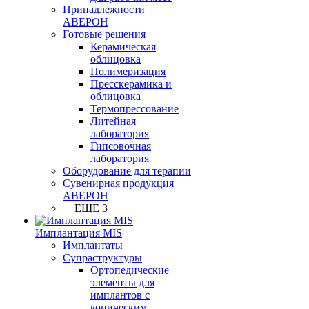
Принадлежности
АВЕРОН
Готовые решения
Керамическая
облицовка
Полимеризация
Пресскерамика и
облицовка
Термопрессование
Литейная
лаборатория
Гипсовочная
лаборатория
Оборудование для терапии
Сувенирная продукция
АВЕРОН
+ ЕЩЕ 3
Имплантация MIS
Имплантаты
Супраструктуры
Ортопедические
элементы для
имплантов с
коническим