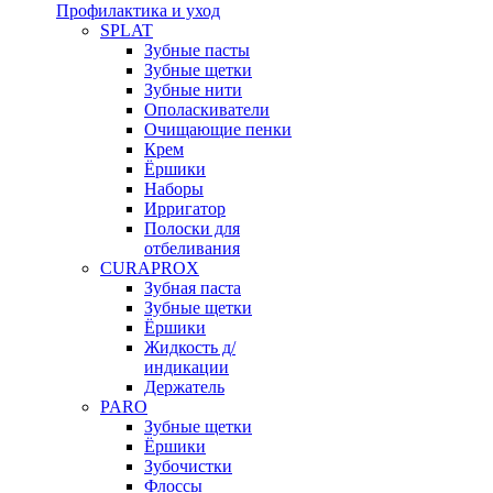
Профилактика и уход
SPLAT
Зубные пасты
Зубные щетки
Зубные нити
Ополаскиватели
Очищающие пенки
Крем
Ёршики
Наборы
Ирригатор
Полоски для
отбеливания
CURAPROX
Зубная паста
Зубные щетки
Ёршики
Жидкость д/
индикации
Держатель
PARO
Зубные щетки
Ёршики
Зубочистки
Флоссы