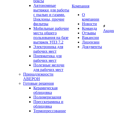
боксы
Автономные
Компания
вытяжки для работы
с пылью и газами.
О
Циклоны, прочие
компании
фильтры
Новости
Мобильные рабочие
Команда
Акци
места общего
Отзывы
пользования на базе
Вакансии
вытяжек УПЗ 7.2
Лицензии
Электроника для
Документы
рабочих мест
Пневматика для
рабочих мест
Полезные мелочи
для рабочих мест
Принадлежности
АВЕРОН
Готовые решения
Керамическая
облицовка
Полимеризация
Пресскерамика и
облицовка
Термопрессование