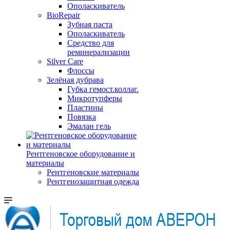
Ополаскиватель
BioRepair
Зубная паста
Ополаскиватель
Средство для
реминерализации
Silver Care
Флоссы
Зелёная дубрава
Губка гемост.коллаг.
Микротупферы
Пластины
Повязка
Эмалан гель
Рентгеновское оборудование и
материалы
Рентгеновские материалы
Рентгенозащитная одежда