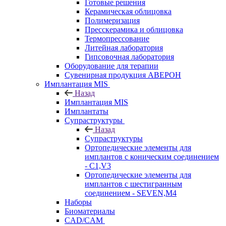
Готовые решения
Керамическая облицовка
Полимеризация
Пресскерамика и облицовка
Термопрессование
Литейная лаборатория
Гипсовочная лаборатория
Оборудование для терапии
Сувенирная продукция АВЕРОН
Имплантация MIS
Назад
Имплантация MIS
Имплантаты
Супраструктуры
Назад
Супраструктуры
Ортопедические элементы для
имплантов с коническим соединением
- C1,V3
Ортопедические элементы для
имплантов с шестигранным
соединением - SEVEN,M4
Наборы
Биоматериалы
CAD/CAM