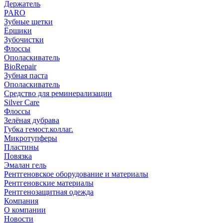
Держатель
PARO
Зубные щетки
Ёршики
Зубочистки
Флоссы
Ополаскиватель
BioRepair
Зубная паста
Ополаскиватель
Средство для реминерализации
Silver Care
Флоссы
Зелёная дубрава
Губка гемост.коллаг.
Микротупферы
Пластины
Повязка
Эмалан гель
Рентгеновское оборудование и материалы
Рентгеновские материалы
Рентгенозащитная одежда
Компания
О компании
Новости