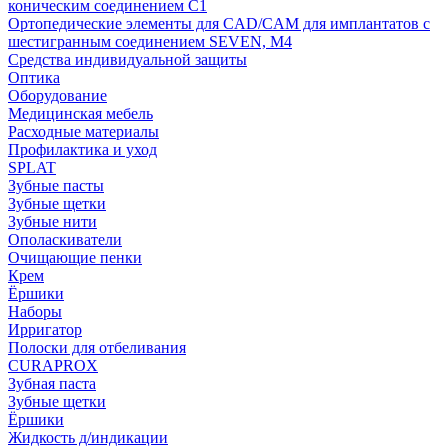
коническим соединением С1
Ортопедические элементы для CAD/CAM для имплантатов с
шестигранным соединением SEVEN, М4
Средства индивидуальной защиты
Оптика
Оборудование
Медицинская мебель
Расходные материалы
Профилактика и уход
SPLAT
Зубные пасты
Зубные щетки
Зубные нити
Ополаскиватели
Очищающие пенки
Крем
Ёршики
Наборы
Ирригатор
Полоски для отбеливания
CURAPROX
Зубная паста
Зубные щетки
Ёршики
Жидкость д/индикации