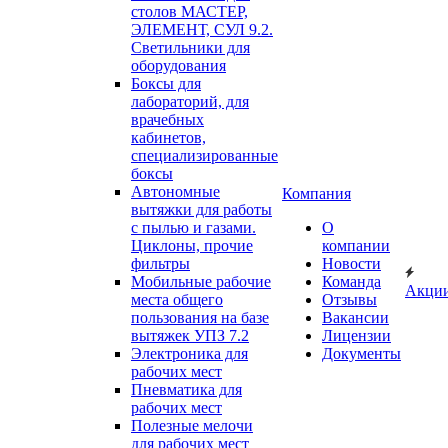
столов МАСТЕР,
ЭЛЕМЕНТ, СУЛ 9.2.
Светильники для
оборудования
Боксы для
лабораторий, для
врачебных
кабинетов,
специализированные
боксы
Автономные
Компания
вытяжки для работы
с пылью и газами.
О
Циклоны, прочие
компании
фильтры
Новости
Мобильные рабочие
Команда
Акци
места общего
Отзывы
пользования на базе
Вакансии
вытяжек УПЗ 7.2
Лицензии
Электроника для
Документы
рабочих мест
Пневматика для
рабочих мест
Полезные мелочи
для рабочих мест