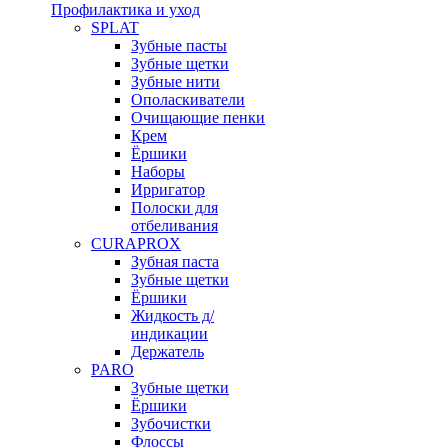
Профилактика и уход
SPLAT
Зубные пасты
Зубные щетки
Зубные нити
Ополаскиватели
Очищающие пенки
Крем
Ёршики
Наборы
Ирригатор
Полоски для
отбеливания
CURAPROX
Зубная паста
Зубные щетки
Ёршики
Жидкость д/
индикации
Держатель
PARO
Зубные щетки
Ёршики
Зубочистки
Флоссы