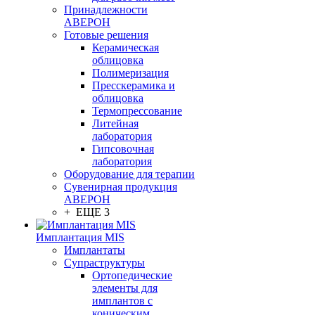
Принадлежности
АВЕРОН
Готовые решения
Керамическая
облицовка
Полимеризация
Пресскерамика и
облицовка
Термопрессование
Литейная
лаборатория
Гипсовочная
лаборатория
Оборудование для терапии
Сувенирная продукция
АВЕРОН
+ ЕЩЕ 3
Имплантация MIS
Имплантаты
Супраструктуры
Ортопедические
элементы для
имплантов с
коническим