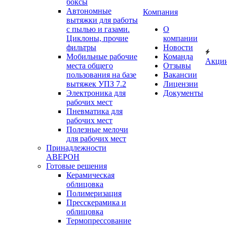
боксы
Автономные
Компания
вытяжки для работы
с пылью и газами.
О
Циклоны, прочие
компании
фильтры
Новости
Мобильные рабочие
Команда
Акци
места общего
Отзывы
пользования на базе
Вакансии
вытяжек УПЗ 7.2
Лицензии
Электроника для
Документы
рабочих мест
Пневматика для
рабочих мест
Полезные мелочи
для рабочих мест
Принадлежности
АВЕРОН
Готовые решения
Керамическая
облицовка
Полимеризация
Пресскерамика и
облицовка
Термопрессование