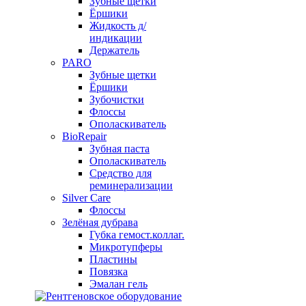
Зубные щетки
Ёршики
Жидкость д/
индикации
Держатель
PARO
Зубные щетки
Ёршики
Зубочистки
Флоссы
Ополаскиватель
BioRepair
Зубная паста
Ополаскиватель
Средство для
реминерализации
Silver Care
Флоссы
Зелёная дубрава
Губка гемост.коллаг.
Микротупферы
Пластины
Повязка
Эмалан гель