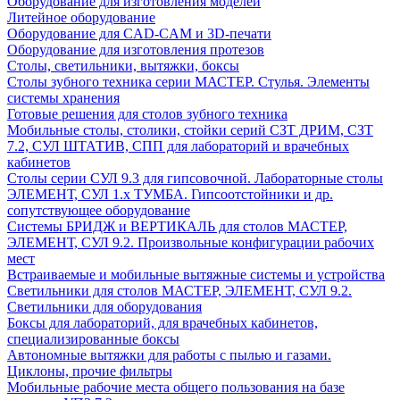
Оборудование для изготовления моделей
Литейное оборудование
Оборудование для CAD-CAM и 3D-печати
Оборудование для изготовления протезов
Cтолы, светильники, вытяжки, боксы
Столы зубного техника серии МАСТЕР. Стулья. Элементы
системы хранения
Готовые решения для столов зубного техника
Мобильные столы, столики, стойки серий СЗТ ДРИМ, СЗТ
7.2, СУЛ ШТАТИВ, СПП для лабораторий и врачебных
кабинетов
Столы серии СУЛ 9.3 для гипсовочной. Лабораторные столы
ЭЛЕМЕНТ, СУЛ 1.х ТУМБА. Гипсоотстойники и др.
сопутствующее оборудование
Системы БРИДЖ и ВЕРТИКАЛЬ для столов МАСТЕР,
ЭЛЕМЕНТ, СУЛ 9.2. Произвольные конфигурации рабочих
мест
Встраиваемые и мобильные вытяжные системы и устройства
Светильники для столов МАСТЕР, ЭЛЕМЕНТ, СУЛ 9.2.
Светильники для оборудования
Боксы для лабораторий, для врачебных кабинетов,
специализированные боксы
Автономные вытяжки для работы с пылью и газами.
Циклоны, прочие фильтры
Мобильные рабочие места общего пользования на базе