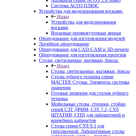
Аппараты серии АСОЗ 5.Х НЬЮ
Система АСОЗ ПЛЮС
Устройства для моделирования восками
Назад
Устройства для моделирования
восками
Восковые промежуточные звенья
Оборудование для изготовления моделей
Литейное оборудование
Оборудование для CAD-CAM и 3D-печати
Оборудование для изготовления протезов
Cтолы, светильники, вытяжки, боксы
Назад
Cтолы, светильники, вытяжки, боксы
Столы зубного техника серии
МАСТЕР. Стулья. Элементы системы
хранения
Готовые решения для столов зубного
техника
Мобильные столы, столики, стойки
серий СЗТ ДРИМ, СЗТ 7.2, СУЛ
ШТАТИВ, СПП для лабораторий и
врачебных кабинетов
Столы серии СУЛ 9.3 для
гипсовочной. Лабораторные столы