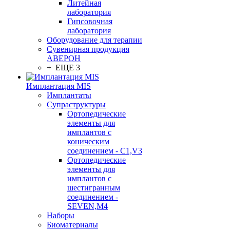
Литейная
лаборатория
Гипсовочная
лаборатория
Оборудование для терапии
Сувенирная продукция
АВЕРОН
+ ЕЩЕ 3
Имплантация MIS
Имплантаты
Супраструктуры
Ортопедические
элементы для
имплантов с
коническим
соединением - C1,V3
Ортопедические
элементы для
имплантов с
шестигранным
соединением -
SEVEN,M4
Наборы
Биоматериалы