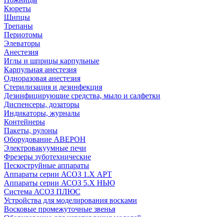
Кюреты
Шипцы
Трепаны
Периотомы
Элеваторы
Анестезия
Иглы и шприцы карпульные
Карпульная анестезия
Одноразовая анестезия
Стерилизация и дезинфекция
Дезинфицирующие средства, мыло и салфетки
Диспенсеры, дозаторы
Индикаторы, журналы
Контейнеры
Пакеты, рулоны
Оборудование АВЕРОН
Электровакуумные печи
Фрезеры зуботехнические
Пескоструйные аппараты
Аппараты серии АСОЗ 1.Х АРТ
Аппараты серии АСОЗ 5.Х НЬЮ
Система АСОЗ ПЛЮС
Устройства для моделирования восками
Восковые промежуточные звенья