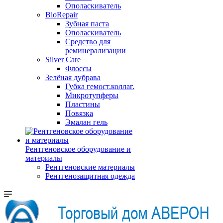
Ополаскиватель
BioRepair
Зубная паста
Ополаскиватель
Средство для
реминерализации
Silver Care
Флоссы
Зелёная дубрава
Губка гемост.коллаг.
Микротупферы
Пластины
Повязка
Эмалан гель
Рентгеновское оборудование и
материалы
Рентгеновские материалы
Рентгенозащитная одежда