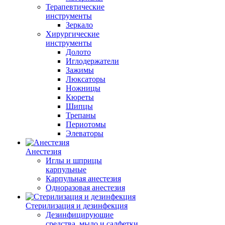
Терапевтические
инструменты
Зеркало
Хирургические
инструменты
Долото
Иглодержатели
Зажимы
Люксаторы
Ножницы
Кюреты
Шипцы
Трепаны
Периотомы
Элеваторы
Анестезия
Иглы и шприцы
карпульные
Карпульная анестезия
Одноразовая анестезия
Стерилизация и дезинфекция
Дезинфицирующие
средства, мыло и салфетки