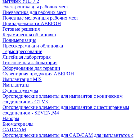
вытяжек УПЗ 7.2
Электроника для рабочих мест
Пневматика для рабочих мест
Полезные мелочи для рабочих мест
Принадлежности АВЕРОН
Готовые решения
Керамическая облицовка
Полимеризация
Пресскерамика и облицовка
Термопрессование
Литейная лаборатория
Гипсовочная лаборатория
Оборудование для терапии
Сувенирная продукция АВЕРОН
Имплантация MIS
Имплантаты
Супраструктуры
Ортопедические элементы для имплантов с коническим
соединением - C1,V3
Ортопедические элементы для имплантов с шестигранным
соединением - SEVEN,M4
Наборы
Биоматериалы
CAD/CAM
Ортопедические элементы для CAD/CAM для имплантатов с