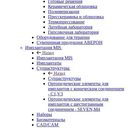
Готовые решения
Керамическая облицовка
Полимеризация
Пресскерамика и облицовка
Термопрессование
Литейная лаборатория
Гипсовочная лаборатория
Оборудование для терапии
Сувенирная продукция АВЕРОН
Имплантация MIS
Назад
Имплантация MIS
Имплантаты
Супраструктуры
Назад
Супраструктуры
Ортопедические элементы для
имплантов с коническим соединением
- C1,V3
Ортопедические элементы для
имплантов с шестигранным
соединением - SEVEN,M4
Наборы
Биоматериалы
CAD/CAM