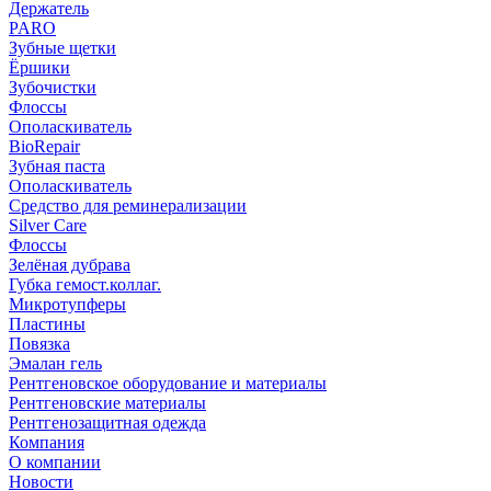
Держатель
PARO
Зубные щетки
Ёршики
Зубочистки
Флоссы
Ополаскиватель
BioRepair
Зубная паста
Ополаскиватель
Средство для реминерализации
Silver Care
Флоссы
Зелёная дубрава
Губка гемост.коллаг.
Микротупферы
Пластины
Повязка
Эмалан гель
Рентгеновское оборудование и материалы
Рентгеновские материалы
Рентгенозащитная одежда
Компания
О компании
Новости