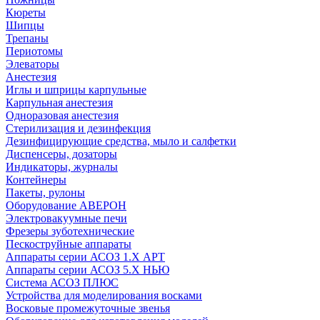
Кюреты
Шипцы
Трепаны
Периотомы
Элеваторы
Анестезия
Иглы и шприцы карпульные
Карпульная анестезия
Одноразовая анестезия
Стерилизация и дезинфекция
Дезинфицирующие средства, мыло и салфетки
Диспенсеры, дозаторы
Индикаторы, журналы
Контейнеры
Пакеты, рулоны
Оборудование АВЕРОН
Электровакуумные печи
Фрезеры зуботехнические
Пескоструйные аппараты
Аппараты серии АСОЗ 1.Х АРТ
Аппараты серии АСОЗ 5.Х НЬЮ
Система АСОЗ ПЛЮС
Устройства для моделирования восками
Восковые промежуточные звенья