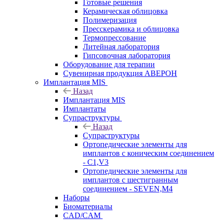
Готовые решения
Керамическая облицовка
Полимеризация
Пресскерамика и облицовка
Термопрессование
Литейная лаборатория
Гипсовочная лаборатория
Оборудование для терапии
Сувенирная продукция АВЕРОН
Имплантация MIS
Назад
Имплантация MIS
Имплантаты
Супраструктуры
Назад
Супраструктуры
Ортопедические элементы для
имплантов с коническим соединением
- C1,V3
Ортопедические элементы для
имплантов с шестигранным
соединением - SEVEN,M4
Наборы
Биоматериалы
CAD/CAM