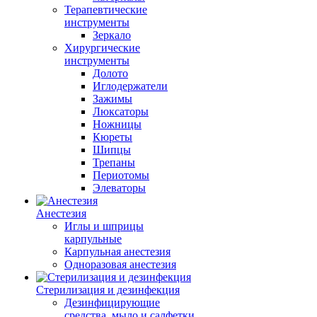
Терапевтические
инструменты
Зеркало
Хирургические
инструменты
Долото
Иглодержатели
Зажимы
Люксаторы
Ножницы
Кюреты
Шипцы
Трепаны
Периотомы
Элеваторы
Анестезия
Иглы и шприцы
карпульные
Карпульная анестезия
Одноразовая анестезия
Стерилизация и дезинфекция
Дезинфицирующие
средства, мыло и салфетки