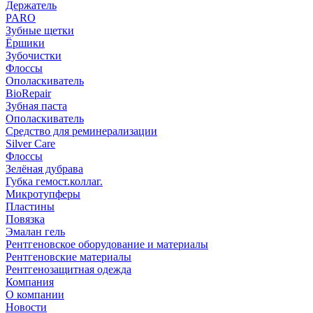
Держатель
PARO
Зубные щетки
Ёршики
Зубочистки
Флоссы
Ополаскиватель
BioRepair
Зубная паста
Ополаскиватель
Средство для реминерализации
Silver Care
Флоссы
Зелёная дубрава
Губка гемост.коллаг.
Микротупферы
Пластины
Повязка
Эмалан гель
Рентгеновское оборудование и материалы
Рентгеновские материалы
Рентгенозащитная одежда
Компания
О компании
Новости