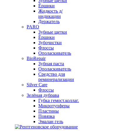
Зубные щетки
Ёршики
Жидкость д/
индикации
Держатель
PARO
Зубные щетки
Ёршики
Зубочистки
Флоссы
Ополаскиватель
BioRepair
Зубная паста
Ополаскиватель
Средство для
реминерализации
Silver Care
Флоссы
Зелёная дубрава
Губка гемост.коллаг.
Микротупферы
Пластины
Повязка
Эмалан гель