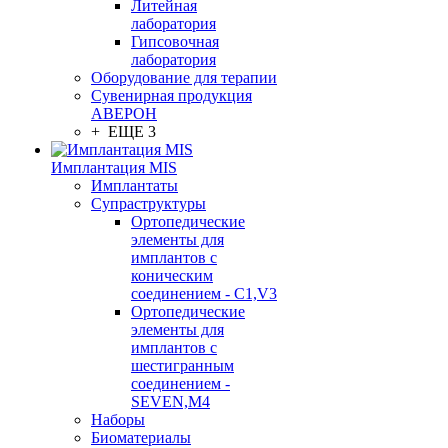
Литейная
лаборатория
Гипсовочная
лаборатория
Оборудование для терапии
Сувенирная продукция
АВЕРОН
+ ЕЩЕ 3
Имплантация MIS
Имплантаты
Супраструктуры
Ортопедические
элементы для
имплантов с
коническим
соединением - C1,V3
Ортопедические
элементы для
имплантов с
шестигранным
соединением -
SEVEN,M4
Наборы
Биоматериалы