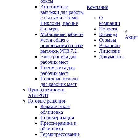
боксы
Автономные
Компания
вытяжки для работы
с пылью и газами.
О
Циклоны, прочие
компании
фильтры
Новости
Мобильные рабочие
Команда
Акци
места общего
Отзывы
пользования на базе
Вакансии
вытяжек УПЗ 7.2
Лицензии
Электроника для
Документы
рабочих мест
Пневматика для
рабочих мест
Полезные мелочи
для рабочих мест
Принадлежности
АВЕРОН
Готовые решения
Керамическая
облицовка
Полимеризация
Пресскерамика и
облицовка
Термопрессование