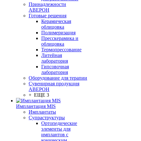
Принадлежности
АВЕРОН
Готовые решения
Керамическая
облицовка
Полимеризация
Пресскерамика и
облицовка
Термопрессование
Литейная
лаборатория
Гипсовочная
лаборатория
Оборудование для терапии
Сувенирная продукция
АВЕРОН
+ ЕЩЕ 3
Имплантация MIS
Имплантаты
Супраструктуры
Ортопедические
элементы для
имплантов с
коническим