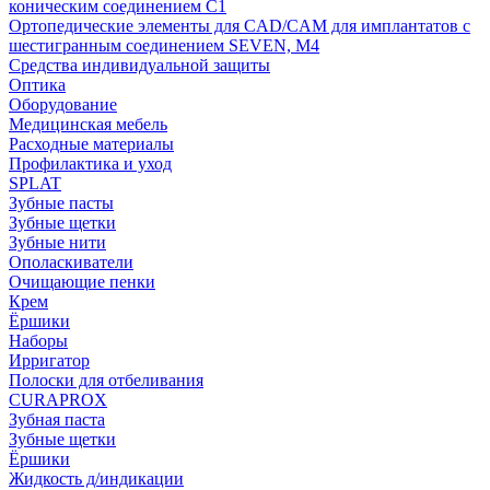
коническим соединением С1
Ортопедические элементы для CAD/CAM для имплантатов с
шестигранным соединением SEVEN, М4
Средства индивидуальной защиты
Оптика
Оборудование
Медицинская мебель
Расходные материалы
Профилактика и уход
SPLAT
Зубные пасты
Зубные щетки
Зубные нити
Ополаскиватели
Очищающие пенки
Крем
Ёршики
Наборы
Ирригатор
Полоски для отбеливания
CURAPROX
Зубная паста
Зубные щетки
Ёршики
Жидкость д/индикации