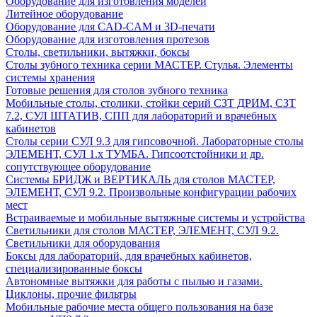
Оборудование для изготовления моделей
Литейное оборудование
Оборудование для CAD-CAM и 3D-печати
Оборудование для изготовления протезов
Cтолы, светильники, вытяжки, боксы
Столы зубного техника серии МАСТЕР. Стулья. Элементы
системы хранения
Готовые решения для столов зубного техника
Мобильные столы, столики, стойки серий СЗТ ДРИМ, СЗТ
7.2, СУЛ ШТАТИВ, СПП для лабораторий и врачебных
кабинетов
Столы серии СУЛ 9.3 для гипсовочной. Лабораторные столы
ЭЛЕМЕНТ, СУЛ 1.х ТУМБА. Гипсоотстойники и др.
сопутствующее оборудование
Системы БРИДЖ и ВЕРТИКАЛЬ для столов МАСТЕР,
ЭЛЕМЕНТ, СУЛ 9.2. Произвольные конфигурации рабочих
мест
Встраиваемые и мобильные вытяжные системы и устройства
Светильники для столов МАСТЕР, ЭЛЕМЕНТ, СУЛ 9.2.
Светильники для оборудования
Боксы для лабораторий, для врачебных кабинетов,
специализированные боксы
Автономные вытяжки для работы с пылью и газами.
Циклоны, прочие фильтры
Мобильные рабочие места общего пользования на базе