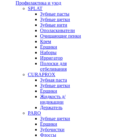
Профилактика и уход
SPLAT
Зубные пасты
Зубные щетки
Зубные нити
Ополаскиватели
Очищающие пенки
Крем
Ёршики
Наборы
Ирригатор
Полоски для
отбеливания
CURAPROX
Зубная паста
Зубные щетки
Ёршики
Жидкость д/
индикации
Держатель
PARO
Зубные щетки
Ёршики
Зубочистки
Флоссы