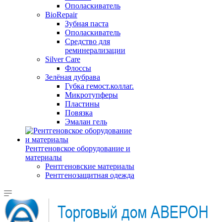
Ополаскиватель
BioRepair
Зубная паста
Ополаскиватель
Средство для
реминерализации
Silver Care
Флоссы
Зелёная дубрава
Губка гемост.коллаг.
Микротупферы
Пластины
Повязка
Эмалан гель
Рентгеновское оборудование и
материалы
Рентгеновские материалы
Рентгенозащитная одежда