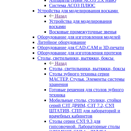
Аппараты серии АСОЗ 5.Х НЬЮ
Система АСОЗ ПЛЮС
Устройства для моделирования восками
Назад
Устройства для моделирования
восками
Восковые промежуточные звенья
Оборудование для изготовления моделей
Литейное оборудование
Оборудование для CAD-CAM и 3D-печати
Оборудование для изготовления протезов
Cтолы, светильники, вытяжки, боксы
Назад
Cтолы, светильники, вытяжки, боксы
Столы зубного техника серии
МАСТЕР. Стулья. Элементы системы
хранения
Готовые решения для столов зубного
техника
Мобильные столы, столики, стойки
серий СЗТ ДРИМ, СЗТ 7.2, СУЛ
ШТАТИВ, СПП для лабораторий и
врачебных кабинетов
Столы серии СУЛ 9.3 для
гипсовочной. Лабораторные столы