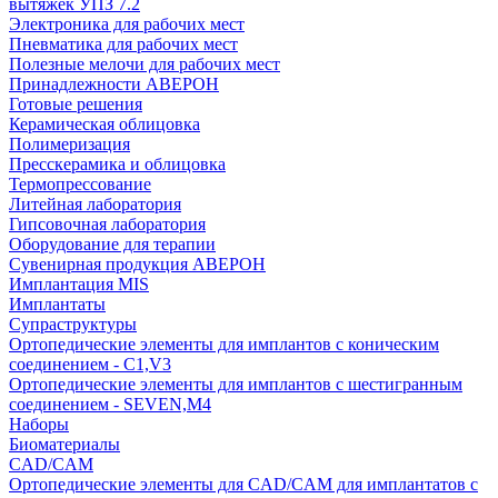
вытяжек УПЗ 7.2
Электроника для рабочих мест
Пневматика для рабочих мест
Полезные мелочи для рабочих мест
Принадлежности АВЕРОН
Готовые решения
Керамическая облицовка
Полимеризация
Пресскерамика и облицовка
Термопрессование
Литейная лаборатория
Гипсовочная лаборатория
Оборудование для терапии
Сувенирная продукция АВЕРОН
Имплантация MIS
Имплантаты
Супраструктуры
Ортопедические элементы для имплантов с коническим
соединением - C1,V3
Ортопедические элементы для имплантов с шестигранным
соединением - SEVEN,M4
Наборы
Биоматериалы
CAD/CAM
Ортопедические элементы для CAD/CAM для имплантатов с