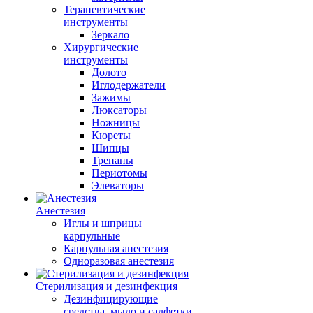
Терапевтические
инструменты
Зеркало
Хирургические
инструменты
Долото
Иглодержатели
Зажимы
Люксаторы
Ножницы
Кюреты
Шипцы
Трепаны
Периотомы
Элеваторы
Анестезия
Иглы и шприцы
карпульные
Карпульная анестезия
Одноразовая анестезия
Стерилизация и дезинфекция
Дезинфицирующие
средства, мыло и салфетки