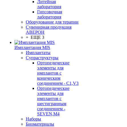
Литейная
лаборатория
Гипсовочная
лаборатория
Оборудование для терапии
Сувенирная продукция
АВЕРОН
+ ЕЩЕ 3
Имплантация MIS
Имплантаты
Супраструктуры
Ортопедические
элементы для
имплантов с
коническим
соединением - C1,V3
Ортопедические
элементы для
имплантов с
шестигранным
соединением -
SEVEN,M4
Наборы
Биоматериалы