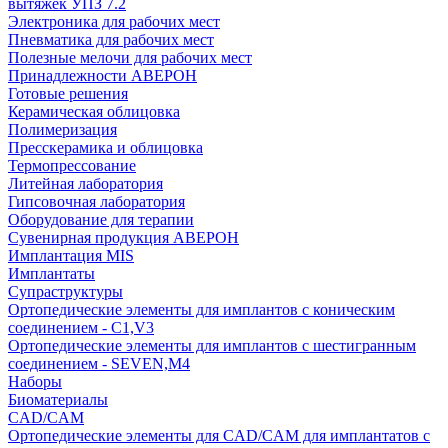
вытяжек УПЗ 7.2
Электроника для рабочих мест
Пневматика для рабочих мест
Полезные мелочи для рабочих мест
Принадлежности АВЕРОН
Готовые решения
Керамическая облицовка
Полимеризация
Пресскерамика и облицовка
Термопрессование
Литейная лаборатория
Гипсовочная лаборатория
Оборудование для терапии
Сувенирная продукция АВЕРОН
Имплантация MIS
Имплантаты
Супраструктуры
Ортопедические элементы для имплантов с коническим
соединением - C1,V3
Ортопедические элементы для имплантов с шестигранным
соединением - SEVEN,M4
Наборы
Биоматериалы
CAD/CAM
Ортопедические элементы для CAD/CAM для имплантатов с