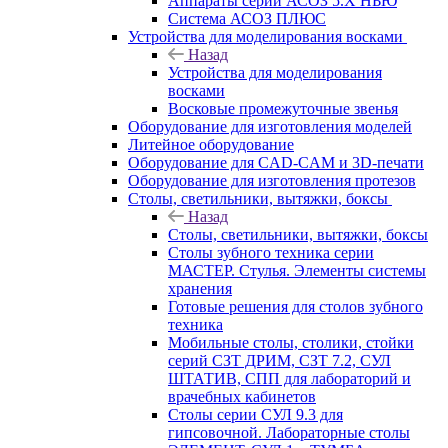
Аппараты серии АСОЗ 5.Х НЬЮ
Система АСОЗ ПЛЮС
Устройства для моделирования восками
Назад
Устройства для моделирования
восками
Восковые промежуточные звенья
Оборудование для изготовления моделей
Литейное оборудование
Оборудование для CAD-CAM и 3D-печати
Оборудование для изготовления протезов
Cтолы, светильники, вытяжки, боксы
Назад
Cтолы, светильники, вытяжки, боксы
Столы зубного техника серии
МАСТЕР. Стулья. Элементы системы
хранения
Готовые решения для столов зубного
техника
Мобильные столы, столики, стойки
серий СЗТ ДРИМ, СЗТ 7.2, СУЛ
ШТАТИВ, СПП для лабораторий и
врачебных кабинетов
Столы серии СУЛ 9.3 для
гипсовочной. Лабораторные столы