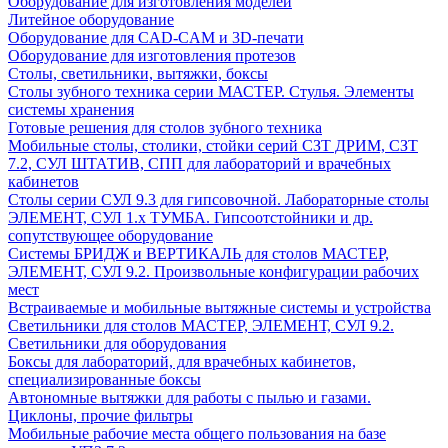
Оборудование для изготовления моделей
Литейное оборудование
Оборудование для CAD-CAM и 3D-печати
Оборудование для изготовления протезов
Cтолы, светильники, вытяжки, боксы
Столы зубного техника серии МАСТЕР. Стулья. Элементы
системы хранения
Готовые решения для столов зубного техника
Мобильные столы, столики, стойки серий СЗТ ДРИМ, СЗТ
7.2, СУЛ ШТАТИВ, СПП для лабораторий и врачебных
кабинетов
Столы серии СУЛ 9.3 для гипсовочной. Лабораторные столы
ЭЛЕМЕНТ, СУЛ 1.х ТУМБА. Гипсоотстойники и др.
сопутствующее оборудование
Системы БРИДЖ и ВЕРТИКАЛЬ для столов МАСТЕР,
ЭЛЕМЕНТ, СУЛ 9.2. Произвольные конфигурации рабочих
мест
Встраиваемые и мобильные вытяжные системы и устройства
Светильники для столов МАСТЕР, ЭЛЕМЕНТ, СУЛ 9.2.
Светильники для оборудования
Боксы для лабораторий, для врачебных кабинетов,
специализированные боксы
Автономные вытяжки для работы с пылью и газами.
Циклоны, прочие фильтры
Мобильные рабочие места общего пользования на базе