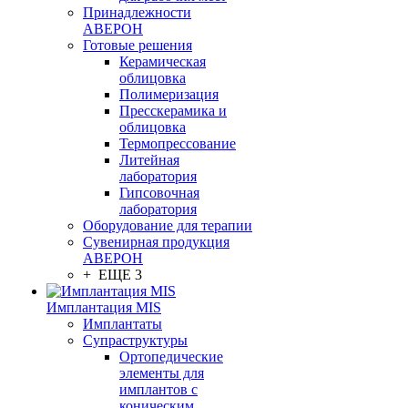
Принадлежности
АВЕРОН
Готовые решения
Керамическая
облицовка
Полимеризация
Пресскерамика и
облицовка
Термопрессование
Литейная
лаборатория
Гипсовочная
лаборатория
Оборудование для терапии
Сувенирная продукция
АВЕРОН
+ ЕЩЕ 3
Имплантация MIS
Имплантаты
Супраструктуры
Ортопедические
элементы для
имплантов с
коническим