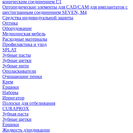
коническим соединением С1
Ортопедические элементы для CAD/CAM для имплантатов с
шестигранным соединением SEVEN, М4
Средства индивидуальной защиты
Оптика
Оборудование
Медицинская мебель
Расходные материалы
Профилактика и уход
SPLAT
Зубные пасты
Зубные щетки
Зубные нити
Ополаскиватели
Очищающие пенки
Крем
Ёршики
Наборы
Ирригатор
Полоски для отбеливания
CURAPROX
Зубная паста
Зубные щетки
Ёршики
Жидкость д/индикации