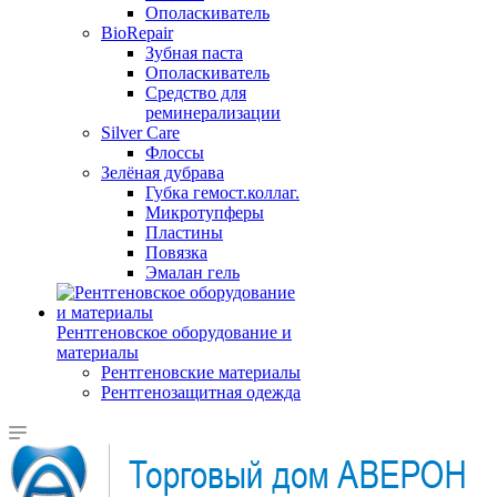
Ополаскиватель
BioRepair
Зубная паста
Ополаскиватель
Средство для
реминерализации
Silver Care
Флоссы
Зелёная дубрава
Губка гемост.коллаг.
Микротупферы
Пластины
Повязка
Эмалан гель
Рентгеновское оборудование и
материалы
Рентгеновские материалы
Рентгенозащитная одежда