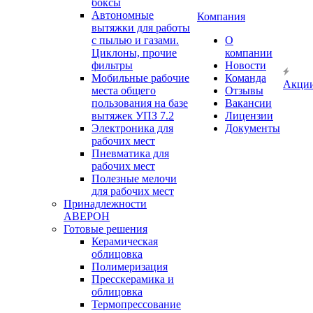
боксы
Автономные
Компания
вытяжки для работы
с пылью и газами.
О
Циклоны, прочие
компании
фильтры
Новости
Мобильные рабочие
Команда
Акци
места общего
Отзывы
пользования на базе
Вакансии
вытяжек УПЗ 7.2
Лицензии
Электроника для
Документы
рабочих мест
Пневматика для
рабочих мест
Полезные мелочи
для рабочих мест
Принадлежности
АВЕРОН
Готовые решения
Керамическая
облицовка
Полимеризация
Пресскерамика и
облицовка
Термопрессование