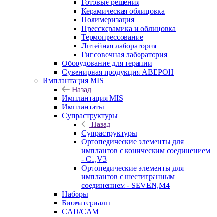
Готовые решения
Керамическая облицовка
Полимеризация
Пресскерамика и облицовка
Термопрессование
Литейная лаборатория
Гипсовочная лаборатория
Оборудование для терапии
Сувенирная продукция АВЕРОН
Имплантация MIS
Назад
Имплантация MIS
Имплантаты
Супраструктуры
Назад
Супраструктуры
Ортопедические элементы для
имплантов с коническим соединением
- C1,V3
Ортопедические элементы для
имплантов с шестигранным
соединением - SEVEN,M4
Наборы
Биоматериалы
CAD/CAM