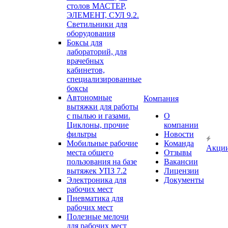
столов МАСТЕР,
ЭЛЕМЕНТ, СУЛ 9.2.
Светильники для
оборудования
Боксы для
лабораторий, для
врачебных
кабинетов,
специализированные
боксы
Автономные
Компания
вытяжки для работы
с пылью и газами.
О
Циклоны, прочие
компании
фильтры
Новости
Мобильные рабочие
Команда
Акци
места общего
Отзывы
пользования на базе
Вакансии
вытяжек УПЗ 7.2
Лицензии
Электроника для
Документы
рабочих мест
Пневматика для
рабочих мест
Полезные мелочи
для рабочих мест