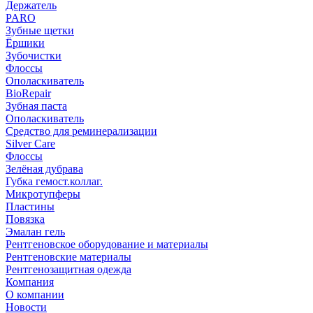
Держатель
PARO
Зубные щетки
Ёршики
Зубочистки
Флоссы
Ополаскиватель
BioRepair
Зубная паста
Ополаскиватель
Средство для реминерализации
Silver Care
Флоссы
Зелёная дубрава
Губка гемост.коллаг.
Микротупферы
Пластины
Повязка
Эмалан гель
Рентгеновское оборудование и материалы
Рентгеновские материалы
Рентгенозащитная одежда
Компания
О компании
Новости