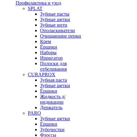
Профилактика и уход
SPLAT
Зубные пасты
Зубные щетки
Зубные нити
Ополаскиватели
Очищающие пенки
Крем
Ёршики
Наборы
Ирригатор
Полоски для
отбеливания
CURAPROX
Зубная паста
Зубные щетки
Ёршики
Жидкость д/
индикации
Держатель
PARO
Зубные щетки
Ёршики
Зубочистки
Флоссы