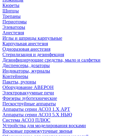
Кюреты
Шипцы
Трепаны
Периотомы
Элеваторы
Анестезия
Иглы и шприцы карпульные
Карпульная анестезия
Одноразовая анестезия
Стерилизация и дезинфекция
Дезинфицирующие средства, мыло и салфетки
Диспенсеры, дозаторы
Индикаторы, журналы
Контейнеры
Пакеты, рулоны
Оборудование АВЕРОН
Электровакуумные печи
Фрезеры зуботехнические
Пескоструйные аппараты
Аппараты серии АСОЗ 1.Х АРТ
Аппараты серии АСОЗ 5.Х НЬЮ
Система АСОЗ ПЛЮС
Устройства для моделирования восками
Восковые промежуточные звенья