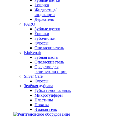
Зубные щетки
Ёршики
Жидкость д/
индикации
Держатель
PARO
Зубные щетки
Ёршики
Зубочистки
Флоссы
Ополаскиватель
BioRepair
Зубная паста
Ополаскиватель
Средство для
реминерализации
Silver Care
Флоссы
Зелёная дубрава
Губка гемост.коллаг.
Микротупферы
Пластины
Повязка
Эмалан гель