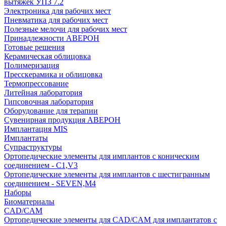
вытяжек УПЗ 7.2
Электроника для рабочих мест
Пневматика для рабочих мест
Полезные мелочи для рабочих мест
Принадлежности АВЕРОН
Готовые решения
Керамическая облицовка
Полимеризация
Пресскерамика и облицовка
Термопрессование
Литейная лаборатория
Гипсовочная лаборатория
Оборудование для терапии
Сувенирная продукция АВЕРОН
Имплантация MIS
Имплантаты
Супраструктуры
Ортопедические элементы для имплантов с коническим
соединением - C1,V3
Ортопедические элементы для имплантов с шестигранным
соединением - SEVEN,M4
Наборы
Биоматериалы
CAD/CAM
Ортопедические элементы для CAD/CAM для имплантатов с