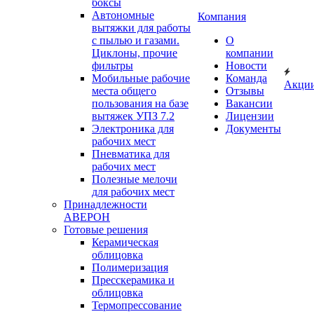
боксы
Автономные
Компания
вытяжки для работы
с пылью и газами.
О
Циклоны, прочие
компании
фильтры
Новости
Мобильные рабочие
Команда
Акци
места общего
Отзывы
пользования на базе
Вакансии
вытяжек УПЗ 7.2
Лицензии
Электроника для
Документы
рабочих мест
Пневматика для
рабочих мест
Полезные мелочи
для рабочих мест
Принадлежности
АВЕРОН
Готовые решения
Керамическая
облицовка
Полимеризация
Пресскерамика и
облицовка
Термопрессование