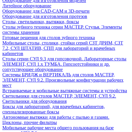
Оборудование для изготовления моделей
Литейное оборудование
Оборудование для CAD-CAM и 3D-печати
Оборудование для изготовления протезов
Cтолы, светильники, вытяжки, боксы
Столы зубного техника серии МАСТЕР. Стулья. Элементы
системы хранения
Готовые решения для столов зубного техника
Мобильные столы, столики, стойки серий СЗТ ДРИМ, СЗТ
7.2, СУЛ ШТАТИВ, СПП для лабораторий и врачебных
кабинетов
Столы серии СУЛ 9.3 для гипсовочной. Лабораторные столы
ЭЛЕМЕНТ, СУЛ 1.х ТУМБА. Гипсоотстойники и др.
сопутствующее оборудование
Системы БРИДЖ и ВЕРТИКАЛЬ для столов МАСТЕР,
ЭЛЕМЕНТ, СУЛ 9.2. Произвольные конфигурации рабочих
мест
Встраиваемые и мобильные вытяжные системы и устройства
Светильники для столов МАСТЕР, ЭЛЕМЕНТ, СУЛ 9.2.
Светильники для оборудования
Боксы для лабораторий, для врачебных кабинетов,
специализированные боксы
Автономные вытяжки для работы с пылью и газами.
Циклоны, прочие фильтры
Мобильные рабочие места общего пользования на базе