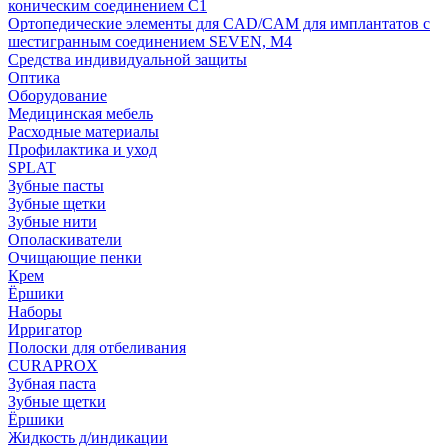
коническим соединением С1
Ортопедические элементы для CAD/CAM для имплантатов с
шестигранным соединением SEVEN, М4
Средства индивидуальной защиты
Оптика
Оборудование
Медицинская мебель
Расходные материалы
Профилактика и уход
SPLAT
Зубные пасты
Зубные щетки
Зубные нити
Ополаскиватели
Очищающие пенки
Крем
Ёршики
Наборы
Ирригатор
Полоски для отбеливания
CURAPROX
Зубная паста
Зубные щетки
Ёршики
Жидкость д/индикации