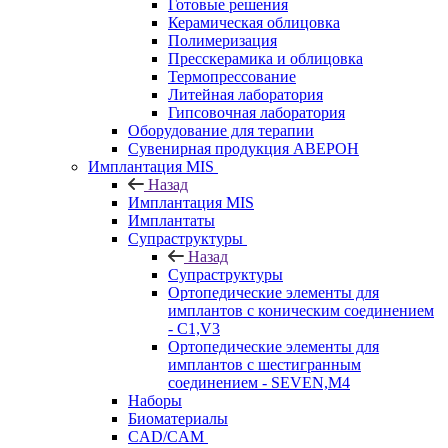
Готовые решения
Керамическая облицовка
Полимеризация
Пресскерамика и облицовка
Термопрессование
Литейная лаборатория
Гипсовочная лаборатория
Оборудование для терапии
Сувенирная продукция АВЕРОН
Имплантация MIS
Назад
Имплантация MIS
Имплантаты
Супраструктуры
Назад
Супраструктуры
Ортопедические элементы для
имплантов с коническим соединением
- C1,V3
Ортопедические элементы для
имплантов с шестигранным
соединением - SEVEN,M4
Наборы
Биоматериалы
CAD/CAM