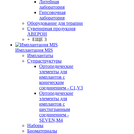
Литейная
лаборатория
Гипсовочная
лаборатория
Оборудование для терапии
Сувенирная продукция
АВЕРОН
+ ЕЩЕ 3
Имплантация MIS
Имплантаты
Супраструктуры
Ортопедические
элементы для
имплантов с
коническим
соединением - C1,V3
Ортопедические
элементы для
имплантов с
шестигранным
соединением -
SEVEN,M4
Наборы
Биоматериалы