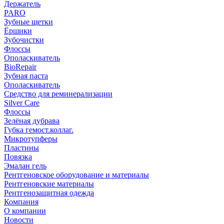
Держатель
PARO
Зубные щетки
Ёршики
Зубочистки
Флоссы
Ополаскиватель
BioRepair
Зубная паста
Ополаскиватель
Средство для реминерализации
Silver Care
Флоссы
Зелёная дубрава
Губка гемост.коллаг.
Микротупферы
Пластины
Повязка
Эмалан гель
Рентгеновское оборудование и материалы
Рентгеновские материалы
Рентгенозащитная одежда
Компания
О компании
Новости