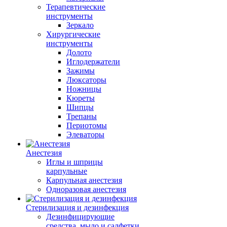
Терапевтические
инструменты
Зеркало
Хирургические
инструменты
Долото
Иглодержатели
Зажимы
Люксаторы
Ножницы
Кюреты
Шипцы
Трепаны
Периотомы
Элеваторы
Анестезия
Иглы и шприцы
карпульные
Карпульная анестезия
Одноразовая анестезия
Стерилизация и дезинфекция
Дезинфицирующие
средства, мыло и салфетки