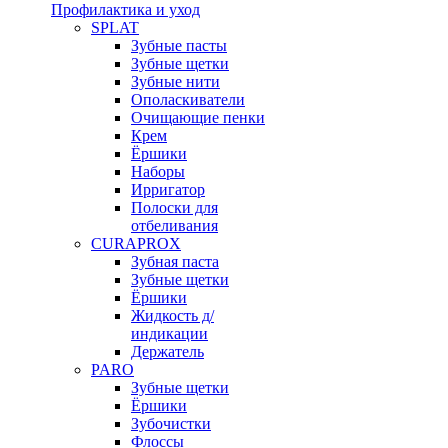
Профилактика и уход
SPLAT
Зубные пасты
Зубные щетки
Зубные нити
Ополаскиватели
Очищающие пенки
Крем
Ёршики
Наборы
Ирригатор
Полоски для
отбеливания
CURAPROX
Зубная паста
Зубные щетки
Ёршики
Жидкость д/
индикации
Держатель
PARO
Зубные щетки
Ёршики
Зубочистки
Флоссы