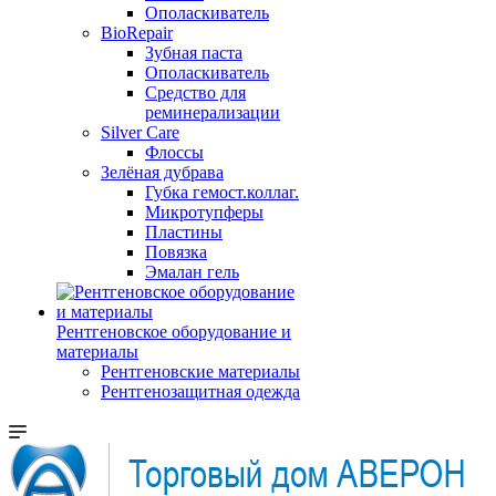
Ополаскиватель
BioRepair
Зубная паста
Ополаскиватель
Средство для
реминерализации
Silver Care
Флоссы
Зелёная дубрава
Губка гемост.коллаг.
Микротупферы
Пластины
Повязка
Эмалан гель
Рентгеновское оборудование и
материалы
Рентгеновские материалы
Рентгенозащитная одежда