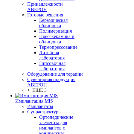
Принадлежности
АВЕРОН
Готовые решения
Керамическая
облицовка
Полимеризация
Пресскерамика и
облицовка
Термопрессование
Литейная
лаборатория
Гипсовочная
лаборатория
Оборудование для терапии
Сувенирная продукция
АВЕРОН
+ ЕЩЕ 3
Имплантация MIS
Имплантаты
Супраструктуры
Ортопедические
элементы для
имплантов с
коническим