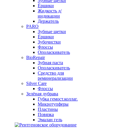
Зубные щетки
Ёршики
Жидкость д/
индикации
Держатель
PARO
Зубные щетки
Ёршики
Зубочистки
Флоссы
Ополаскиватель
BioRepair
Зубная паста
Ополаскиватель
Средство для
реминерализации
Silver Care
Флоссы
Зелёная дубрава
Губка гемост.коллаг.
Микротупферы
Пластины
Повязка
Эмалан гель