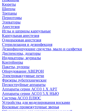
Кюреты
Шипцы
Трепаны
Периотомы
Элеваторы
Анестезия
Иглы и шприцы карпульные
Карпульная анестезия
Одноразовая анестезия
Стерилизация и дезинфекция
Дезинфицирующие средства, мыло и салфетки
Диспенсеры, дозаторы
Индикаторы, журналы
Контейнеры
Пакеты, рулоны
Оборудование АВЕРОН
Электровакуумные печи
Фрезеры зуботехнические
Пескоструйные аппараты
Аппараты серии АСОЗ 1.Х АРТ
Аппараты серии АСОЗ 5.Х НЬЮ
Система АСОЗ ПЛЮС
Устройства для моделирования восками
Восковые промежуточные звенья