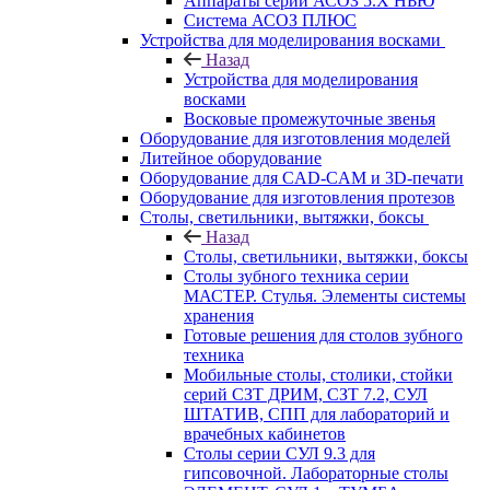
Аппараты серии АСОЗ 5.Х НЬЮ
Система АСОЗ ПЛЮС
Устройства для моделирования восками
Назад
Устройства для моделирования
восками
Восковые промежуточные звенья
Оборудование для изготовления моделей
Литейное оборудование
Оборудование для CAD-CAM и 3D-печати
Оборудование для изготовления протезов
Cтолы, светильники, вытяжки, боксы
Назад
Cтолы, светильники, вытяжки, боксы
Столы зубного техника серии
МАСТЕР. Стулья. Элементы системы
хранения
Готовые решения для столов зубного
техника
Мобильные столы, столики, стойки
серий СЗТ ДРИМ, СЗТ 7.2, СУЛ
ШТАТИВ, СПП для лабораторий и
врачебных кабинетов
Столы серии СУЛ 9.3 для
гипсовочной. Лабораторные столы