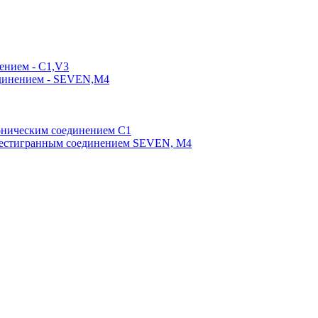
ением - C1,V3
единением - SEVEN,M4
оническим соединением С1
шестигранным соединением SEVEN, М4