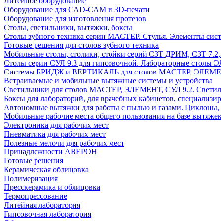
Литейное оборудование
Оборудование для CAD-CAM и 3D-печати
Оборудование для изготовления протезов
Cтолы, светильники, вытяжки, боксы
Столы зубного техника серии МАСТЕР. Стулья. Элементы сис
Готовые решения для столов зубного техника
Мобильные столы, столики, стойки серий СЗТ ДРИМ, СЗТ 7.2
Столы серии СУЛ 9.3 для гипсовочной. Лабораторные столы 
Системы БРИДЖ и ВЕРТИКАЛЬ для столов МАСТЕР, ЭЛЕМЕНТ,
Встраиваемые и мобильные вытяжные системы и устройства
Светильники для столов МАСТЕР, ЭЛЕМЕНТ, СУЛ 9.2. Светил
Боксы для лабораторий, для врачебных кабинетов, специализи
Автономные вытяжки для работы с пылью и газами. Циклоны,
Мобильные рабочие места общего пользования на базе вытяжек
Электроника для рабочих мест
Пневматика для рабочих мест
Полезные мелочи для рабочих мест
Принадлежности АВЕРОН
Готовые решения
Керамическая облицовка
Полимеризация
Пресскерамика и облицовка
Термопрессование
Литейная лаборатория
Гипсовочная лаборатория