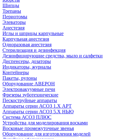
Шипцы
Трепаны
Периотомы
Элеваторы
Анестезия
Иглы и шприцы карпульные
Карпульная анестезия
Одноразовая анестезия
Стерилизация и дезинфекция
Дезинфицирующие средства, мыло и салфетки
Диспенсеры, дозаторы
Индикаторы, журналы
Контейнеры
Пакеты, рулоны
Оборудование АВЕРОН
Электровакуумные печи
Фрезеры зуботехнические
Пескоструйные аппараты
Аппараты серии АСОЗ 1.Х АРТ
Аппараты серии АСОЗ 5.Х НЬЮ
Система АСОЗ ПЛЮС
Устройства для моделирования восками
Восковые промежуточные звенья
Оборудование для изготовления моделей