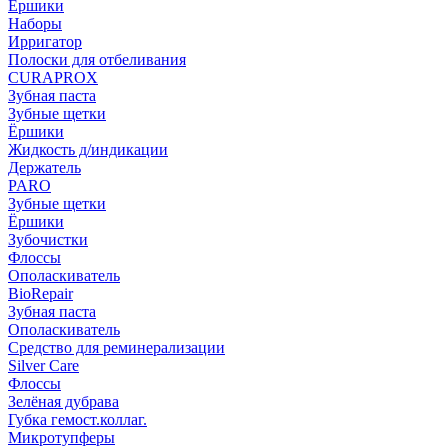
Ёршики
Наборы
Ирригатор
Полоски для отбеливания
CURAPROX
Зубная паста
Зубные щетки
Ёршики
Жидкость д/индикации
Держатель
PARO
Зубные щетки
Ёршики
Зубочистки
Флоссы
Ополаскиватель
BioRepair
Зубная паста
Ополаскиватель
Средство для реминерализации
Silver Care
Флоссы
Зелёная дубрава
Губка гемост.коллаг.
Микротупферы