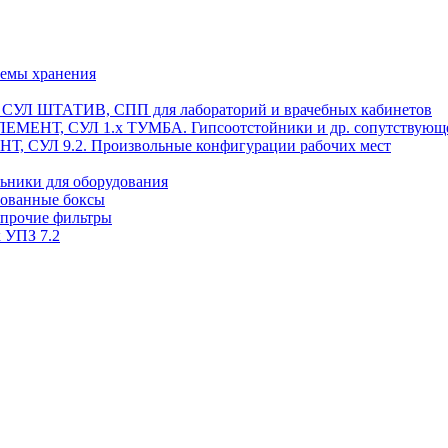
темы хранения
, СУЛ ШТАТИВ, СПП для лабораторий и врачебных кабинетов
ЭЛЕМЕНТ, СУЛ 1.х ТУМБА. Гипсоотстойники и др. сопутствующ
 СУЛ 9.2. Произвольные конфигурации рабочих мест
ьники для оборудования
рованные боксы
 прочие фильтры
 УПЗ 7.2