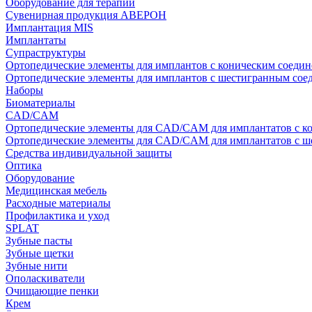
Оборудование для терапии
Сувенирная продукция АВЕРОН
Имплантация MIS
Имплантаты
Супраструктуры
Ортопедические элементы для имплантов с коническим соедин
Ортопедические элементы для имплантов с шестигранным со
Наборы
Биоматериалы
CAD/CAM
Ортопедические элементы для CAD/CAM для имплантатов с к
Ортопедические элементы для CAD/CAM для имплантатов с 
Средства индивидуальной защиты
Оптика
Оборудование
Медицинская мебель
Расходные материалы
Профилактика и уход
SPLAT
Зубные пасты
Зубные щетки
Зубные нити
Ополаскиватели
Очищающие пенки
Крем