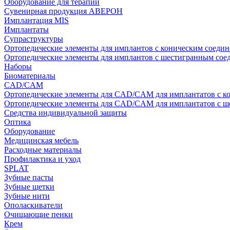
Оборудование для терапии
Сувенирная продукция АВЕРОН
Имплантация MIS
Имплантаты
Супраструктуры
Ортопедические элементы для имплантов с коническим соедин
Ортопедические элементы для имплантов с шестигранным со
Наборы
Биоматериалы
CAD/CAM
Ортопедические элементы для CAD/CAM для имплантатов с к
Ортопедические элементы для CAD/CAM для имплантатов с 
Средства индивидуальной защиты
Оптика
Оборудование
Медицинская мебель
Расходные материалы
Профилактика и уход
SPLAT
Зубные пасты
Зубные щетки
Зубные нити
Ополаскиватели
Очищающие пенки
Крем