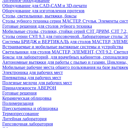
Литейное оборудование
Оборудование для CAD-CAM и 3D-печати
Оборудование для изготовления протезов
Cтолы, светильники, вытяжки, боксы
Столы зубного техника серии МАСТЕР. Стулья. Элементы сис
Готовые решения для столов зубного техника
Мобильные столы, столики, стойки серий СЗТ ДРИМ, СЗТ 7.2
Столы серии СУЛ 9.3 для гипсовочной. Лабораторные столы 
Системы БРИДЖ и ВЕРТИКАЛЬ для столов МАСТЕР, ЭЛЕМЕНТ,
Встраиваемые и мобильные вытяжные системы и устройства
Светильники для столов МАСТЕР, ЭЛЕМЕНТ, СУЛ 9.2. Светил
Боксы для лабораторий, для врачебных кабинетов, специализи
Автономные вытяжки для работы с пылью и газами. Циклоны,
Мобильные рабочие места общего пользования на базе вытяжек
Электроника для рабочих мест
Пневматика для рабочих мест
Полезные мелочи для рабочих мест
Принадлежности АВЕРОН
Готовые решения
Керамическая облицовка
Полимеризация
Пресскерамика и облицовка
Термопрессование
Литейная лаборатория
Гипсовочная лаборатория