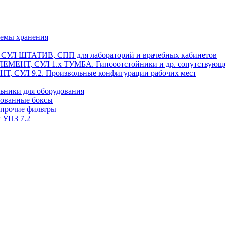
темы хранения
, СУЛ ШТАТИВ, СПП для лабораторий и врачебных кабинетов
ЭЛЕМЕНТ, СУЛ 1.х ТУМБА. Гипсоотстойники и др. сопутствующ
 СУЛ 9.2. Произвольные конфигурации рабочих мест
ьники для оборудования
рованные боксы
 прочие фильтры
 УПЗ 7.2