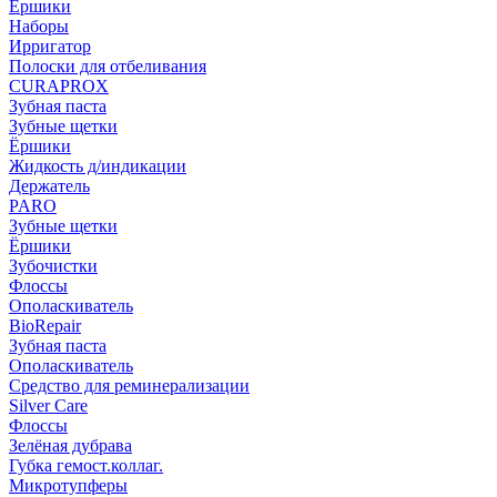
Ёршики
Наборы
Ирригатор
Полоски для отбеливания
CURAPROX
Зубная паста
Зубные щетки
Ёршики
Жидкость д/индикации
Держатель
PARO
Зубные щетки
Ёршики
Зубочистки
Флоссы
Ополаскиватель
BioRepair
Зубная паста
Ополаскиватель
Средство для реминерализации
Silver Care
Флоссы
Зелёная дубрава
Губка гемост.коллаг.
Микротупферы