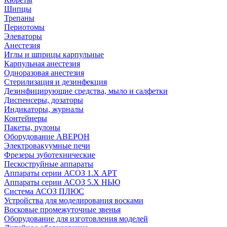
Шипцы
Трепаны
Периотомы
Элеваторы
Анестезия
Иглы и шприцы карпульные
Карпульная анестезия
Одноразовая анестезия
Стерилизация и дезинфекция
Дезинфицирующие средства, мыло и салфетки
Диспенсеры, дозаторы
Индикаторы, журналы
Контейнеры
Пакеты, рулоны
Оборудование АВЕРОН
Электровакуумные печи
Фрезеры зуботехнические
Пескоструйные аппараты
Аппараты серии АСОЗ 1.Х АРТ
Аппараты серии АСОЗ 5.Х НЬЮ
Система АСОЗ ПЛЮС
Устройства для моделирования восками
Восковые промежуточные звенья
Оборудование для изготовления моделей