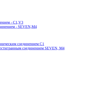
ением - C1,V3
единением - SEVEN,M4
оническим соединением С1
шестигранным соединением SEVEN, М4