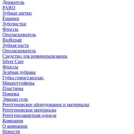
Держатель
PARO
Зубные щетки
Ёршики
Зубочистки
Флоссы
Ополаскиватель
BioRepair
Зубная паста
Ополаскиватель
Средство для реминерализации
Silver Care
Флоссы
Зелёная дубрава
Губка гемост.коллаг.
Микротупферы
Пластины
Повязка
Эмалан гель
Рентгеновское оборудование и материалы
Рентгеновские материалы
Рентгенозащитная одежда
Компания
О компании
Новости