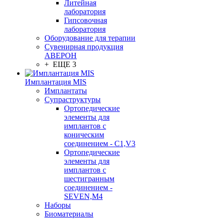
Литейная
лаборатория
Гипсовочная
лаборатория
Оборудование для терапии
Сувенирная продукция
АВЕРОН
+ ЕЩЕ 3
Имплантация MIS
Имплантаты
Супраструктуры
Ортопедические
элементы для
имплантов с
коническим
соединением - C1,V3
Ортопедические
элементы для
имплантов с
шестигранным
соединением -
SEVEN,M4
Наборы
Биоматериалы