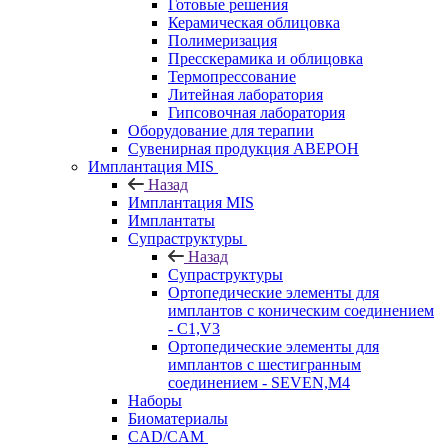
Готовые решения
Керамическая облицовка
Полимеризация
Пресскерамика и облицовка
Термопрессование
Литейная лаборатория
Гипсовочная лаборатория
Оборудование для терапии
Сувенирная продукция АВЕРОН
Имплантация MIS
Назад
Имплантация MIS
Имплантаты
Супраструктуры
Назад
Супраструктуры
Ортопедические элементы для
имплантов с коническим соединением
- C1,V3
Ортопедические элементы для
имплантов с шестигранным
соединением - SEVEN,M4
Наборы
Биоматериалы
CAD/CAM