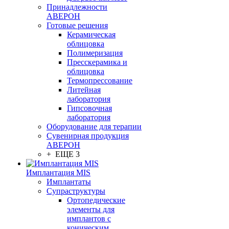
Принадлежности
АВЕРОН
Готовые решения
Керамическая
облицовка
Полимеризация
Пресскерамика и
облицовка
Термопрессование
Литейная
лаборатория
Гипсовочная
лаборатория
Оборудование для терапии
Сувенирная продукция
АВЕРОН
+ ЕЩЕ 3
Имплантация MIS
Имплантаты
Супраструктуры
Ортопедические
элементы для
имплантов с
коническим