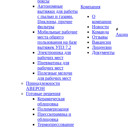
боксы
Автономные
Компания
вытяжки для работы
с пылью и газами.
О
Циклоны, прочие
компании
фильтры
Новости
Мобильные рабочие
Команда
Акци
места общего
Отзывы
пользования на базе
Вакансии
вытяжек УПЗ 7.2
Лицензии
Электроника для
Документы
рабочих мест
Пневматика для
рабочих мест
Полезные мелочи
для рабочих мест
Принадлежности
АВЕРОН
Готовые решения
Керамическая
облицовка
Полимеризация
Пресскерамика и
облицовка
Термопрессование