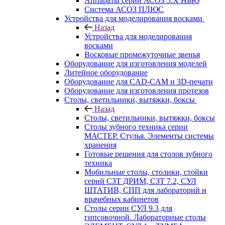
Аппараты серии АСОЗ 5.Х НЬЮ
Система АСОЗ ПЛЮС
Устройства для моделирования восками
Назад
Устройства для моделирования
восками
Восковые промежуточные звенья
Оборудование для изготовления моделей
Литейное оборудование
Оборудование для CAD-CAM и 3D-печати
Оборудование для изготовления протезов
Cтолы, светильники, вытяжки, боксы
Назад
Cтолы, светильники, вытяжки, боксы
Столы зубного техника серии
МАСТЕР. Стулья. Элементы системы
хранения
Готовые решения для столов зубного
техника
Мобильные столы, столики, стойки
серий СЗТ ДРИМ, СЗТ 7.2, СУЛ
ШТАТИВ, СПП для лабораторий и
врачебных кабинетов
Столы серии СУЛ 9.3 для
гипсовочной. Лабораторные столы