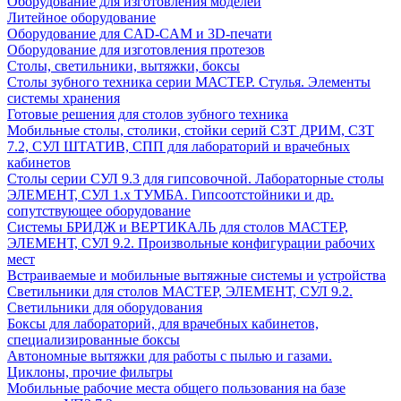
Оборудование для изготовления моделей
Литейное оборудование
Оборудование для CAD-CAM и 3D-печати
Оборудование для изготовления протезов
Cтолы, светильники, вытяжки, боксы
Столы зубного техника серии МАСТЕР. Стулья. Элементы
системы хранения
Готовые решения для столов зубного техника
Мобильные столы, столики, стойки серий СЗТ ДРИМ, СЗТ
7.2, СУЛ ШТАТИВ, СПП для лабораторий и врачебных
кабинетов
Столы серии СУЛ 9.3 для гипсовочной. Лабораторные столы
ЭЛЕМЕНТ, СУЛ 1.х ТУМБА. Гипсоотстойники и др.
сопутствующее оборудование
Системы БРИДЖ и ВЕРТИКАЛЬ для столов МАСТЕР,
ЭЛЕМЕНТ, СУЛ 9.2. Произвольные конфигурации рабочих
мест
Встраиваемые и мобильные вытяжные системы и устройства
Светильники для столов МАСТЕР, ЭЛЕМЕНТ, СУЛ 9.2.
Светильники для оборудования
Боксы для лабораторий, для врачебных кабинетов,
специализированные боксы
Автономные вытяжки для работы с пылью и газами.
Циклоны, прочие фильтры
Мобильные рабочие места общего пользования на базе