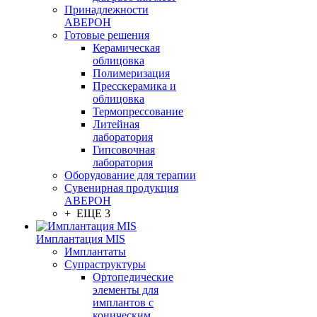
Принадлежности
АВЕРОН
Готовые решения
Керамическая
облицовка
Полимеризация
Пресскерамика и
облицовка
Термопрессование
Литейная
лаборатория
Гипсовочная
лаборатория
Оборудование для терапии
Сувенирная продукция
АВЕРОН
+ ЕЩЕ 3
Имплантация MIS
Имплантаты
Супраструктуры
Ортопедические
элементы для
имплантов с
коническим