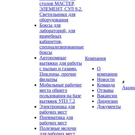
столов МАСТЕР,
ЭЛЕМЕНТ, СУЛ 9.2.
Светильники для
оборудования
Боксы для
лабораторий, для
врачебных
кабинетов,
специализированные
боксы
Автономные
Компания
вытяжки для работы
с пылью и газами.
О
Циклоны, прочие
компании
фильтры
Новости
Мобильные рабочие
Команда
Акци
места общего
Отзывы
пользования на базе
Вакансии
вытяжек УПЗ 7.2
Лицензии
Электроника для
Документы
рабочих мест
Пневматика для
рабочих мест
Полезные мелочи
для рабочих мест