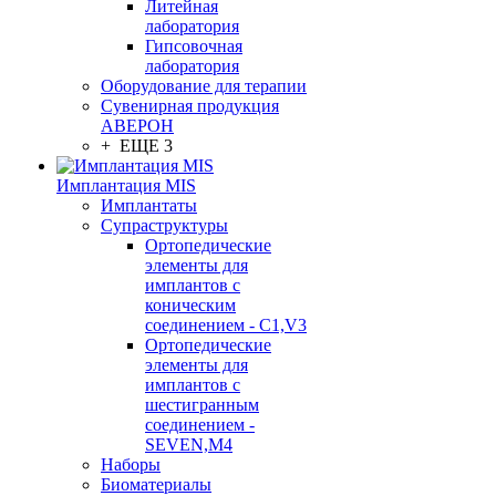
Литейная
лаборатория
Гипсовочная
лаборатория
Оборудование для терапии
Сувенирная продукция
АВЕРОН
+ ЕЩЕ 3
Имплантация MIS
Имплантаты
Супраструктуры
Ортопедические
элементы для
имплантов с
коническим
соединением - C1,V3
Ортопедические
элементы для
имплантов с
шестигранным
соединением -
SEVEN,M4
Наборы
Биоматериалы