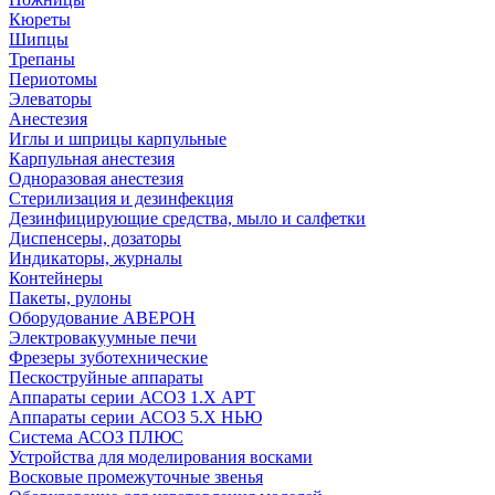
Кюреты
Шипцы
Трепаны
Периотомы
Элеваторы
Анестезия
Иглы и шприцы карпульные
Карпульная анестезия
Одноразовая анестезия
Стерилизация и дезинфекция
Дезинфицирующие средства, мыло и салфетки
Диспенсеры, дозаторы
Индикаторы, журналы
Контейнеры
Пакеты, рулоны
Оборудование АВЕРОН
Электровакуумные печи
Фрезеры зуботехнические
Пескоструйные аппараты
Аппараты серии АСОЗ 1.Х АРТ
Аппараты серии АСОЗ 5.Х НЬЮ
Система АСОЗ ПЛЮС
Устройства для моделирования восками
Восковые промежуточные звенья