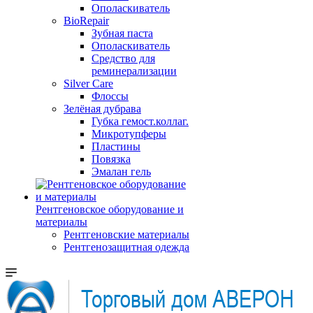
Ополаскиватель
BioRepair
Зубная паста
Ополаскиватель
Средство для
реминерализации
Silver Care
Флоссы
Зелёная дубрава
Губка гемост.коллаг.
Микротупферы
Пластины
Повязка
Эмалан гель
Рентгеновское оборудование и
материалы
Рентгеновские материалы
Рентгенозащитная одежда