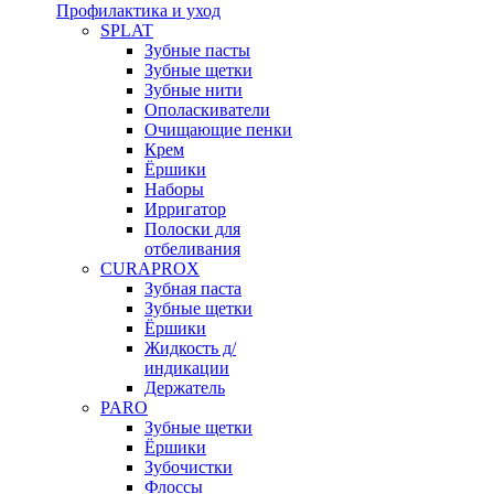
Профилактика и уход
SPLAT
Зубные пасты
Зубные щетки
Зубные нити
Ополаскиватели
Очищающие пенки
Крем
Ёршики
Наборы
Ирригатор
Полоски для
отбеливания
CURAPROX
Зубная паста
Зубные щетки
Ёршики
Жидкость д/
индикации
Держатель
PARO
Зубные щетки
Ёршики
Зубочистки
Флоссы