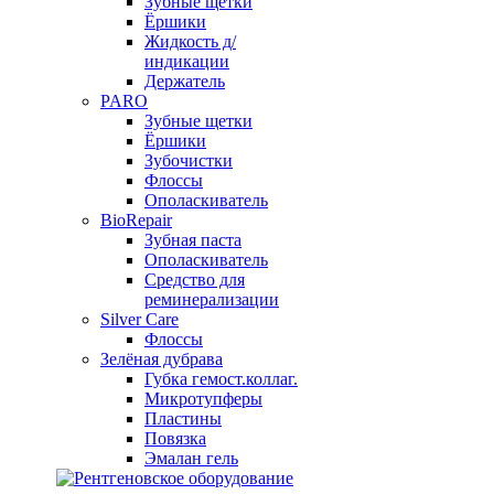
Зубные щетки
Ёршики
Жидкость д/
индикации
Держатель
PARO
Зубные щетки
Ёршики
Зубочистки
Флоссы
Ополаскиватель
BioRepair
Зубная паста
Ополаскиватель
Средство для
реминерализации
Silver Care
Флоссы
Зелёная дубрава
Губка гемост.коллаг.
Микротупферы
Пластины
Повязка
Эмалан гель