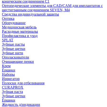
коническим соединением С1
Ортопедические элементы для CAD/CAM для имплантатов с
шестигранным соединением SEVEN, М4
Средства индивидуальной защиты
Оптика
Оборудование
Медицинская мебель
Расходные материалы
Профилактика и уход
SPLAT
Зубные пасты
Зубные щетки
Зубные нити
Ополаскиватели
Очищающие пенки
Крем
Ёршики
Наборы
Ирригатор
Полоски для отбеливания
CURAPROX
Зубная паста
Зубные щетки
Ёршики
Жидкость д/индикации