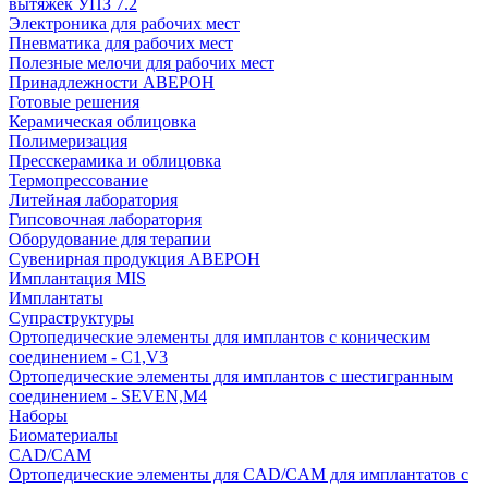
вытяжек УПЗ 7.2
Электроника для рабочих мест
Пневматика для рабочих мест
Полезные мелочи для рабочих мест
Принадлежности АВЕРОН
Готовые решения
Керамическая облицовка
Полимеризация
Пресскерамика и облицовка
Термопрессование
Литейная лаборатория
Гипсовочная лаборатория
Оборудование для терапии
Сувенирная продукция АВЕРОН
Имплантация MIS
Имплантаты
Супраструктуры
Ортопедические элементы для имплантов с коническим
соединением - C1,V3
Ортопедические элементы для имплантов с шестигранным
соединением - SEVEN,M4
Наборы
Биоматериалы
CAD/CAM
Ортопедические элементы для CAD/CAM для имплантатов с