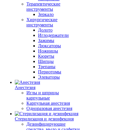
Терапевтические
инструменты
Зеркало
Хирургические
инструменты
Долото
Иглодержатели
Зажимы
Люксаторы
Ножницы
Кюреты
Шипцы
Трепаны
Периотомы
Элеваторы
Анестезия
Иглы и шприцы
карпульные
Карпульная анестезия
Одноразовая анестезия
Стерилизация и дезинфекция
Дезинфицирующие
средства, мыло и салфетки