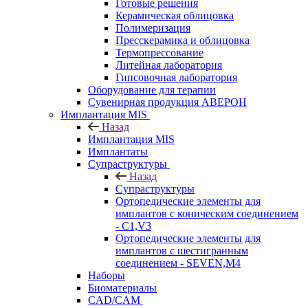
Готовые решения
Керамическая облицовка
Полимеризация
Пресскерамика и облицовка
Термопрессование
Литейная лаборатория
Гипсовочная лаборатория
Оборудование для терапии
Сувенирная продукция АВЕРОН
Имплантация MIS
Назад
Имплантация MIS
Имплантаты
Супраструктуры
Назад
Супраструктуры
Ортопедические элементы для
имплантов с коническим соединением
- C1,V3
Ортопедические элементы для
имплантов с шестигранным
соединением - SEVEN,M4
Наборы
Биоматериалы
CAD/CAM