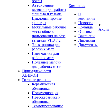
боксы
Автономные
Компания
вытяжки для работы
с пылью и газами.
О
Циклоны, прочие
компании
фильтры
Новости
Мобильные рабочие
Команда
Акци
места общего
Отзывы
пользования на базе
Вакансии
вытяжек УПЗ 7.2
Лицензии
Электроника для
Документы
рабочих мест
Пневматика для
рабочих мест
Полезные мелочи
для рабочих мест
Принадлежности
АВЕРОН
Готовые решения
Керамическая
облицовка
Полимеризация
Пресскерамика и
облицовка
Термопрессование