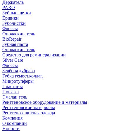
Держатель
PARO
Зубные щетки
Ёршики
Зубочистки
Флоссы
Ополаскиватель
BioRepair
Зубная паста
Ополаскиватель
Средство для реминерализации
Silver Care
Флоссы
Зелёная дубрава
Губка гемост.коллаг.
Микротупферы
Пластины
Повязка
Эмалан гель
Рентгеновское оборудование и материалы
Рентгеновские материалы
Рентгенозащитная одежда
Компания
О компании
Новости