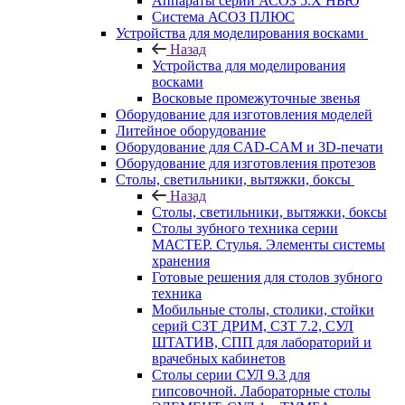
Аппараты серии АСОЗ 5.Х НЬЮ
Система АСОЗ ПЛЮС
Устройства для моделирования восками
Назад
Устройства для моделирования
восками
Восковые промежуточные звенья
Оборудование для изготовления моделей
Литейное оборудование
Оборудование для CAD-CAM и 3D-печати
Оборудование для изготовления протезов
Cтолы, светильники, вытяжки, боксы
Назад
Cтолы, светильники, вытяжки, боксы
Столы зубного техника серии
МАСТЕР. Стулья. Элементы системы
хранения
Готовые решения для столов зубного
техника
Мобильные столы, столики, стойки
серий СЗТ ДРИМ, СЗТ 7.2, СУЛ
ШТАТИВ, СПП для лабораторий и
врачебных кабинетов
Столы серии СУЛ 9.3 для
гипсовочной. Лабораторные столы