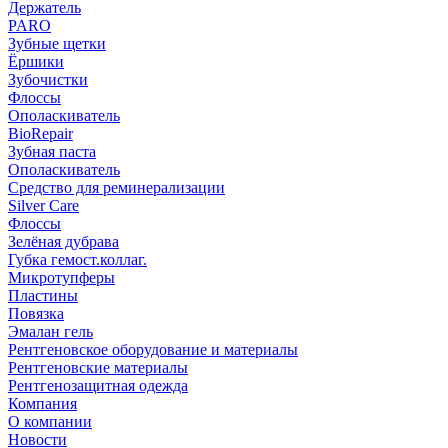
Держатель
PARO
Зубные щетки
Ёршики
Зубочистки
Флоссы
Ополаскиватель
BioRepair
Зубная паста
Ополаскиватель
Средство для реминерализации
Silver Care
Флоссы
Зелёная дубрава
Губка гемост.коллаг.
Микротупферы
Пластины
Повязка
Эмалан гель
Рентгеновское оборудование и материалы
Рентгеновские материалы
Рентгенозащитная одежда
Компания
О компании
Новости