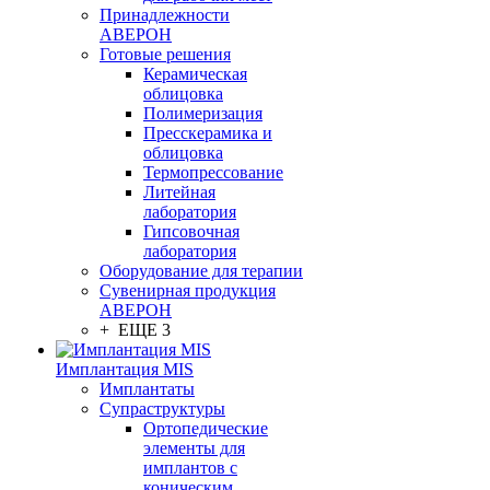
Принадлежности
АВЕРОН
Готовые решения
Керамическая
облицовка
Полимеризация
Пресскерамика и
облицовка
Термопрессование
Литейная
лаборатория
Гипсовочная
лаборатория
Оборудование для терапии
Сувенирная продукция
АВЕРОН
+ ЕЩЕ 3
Имплантация MIS
Имплантаты
Супраструктуры
Ортопедические
элементы для
имплантов с
коническим