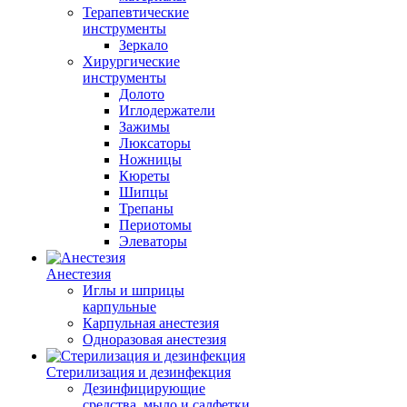
Терапевтические
инструменты
Зеркало
Хирургические
инструменты
Долото
Иглодержатели
Зажимы
Люксаторы
Ножницы
Кюреты
Шипцы
Трепаны
Периотомы
Элеваторы
Анестезия
Иглы и шприцы
карпульные
Карпульная анестезия
Одноразовая анестезия
Стерилизация и дезинфекция
Дезинфицирующие
средства, мыло и салфетки