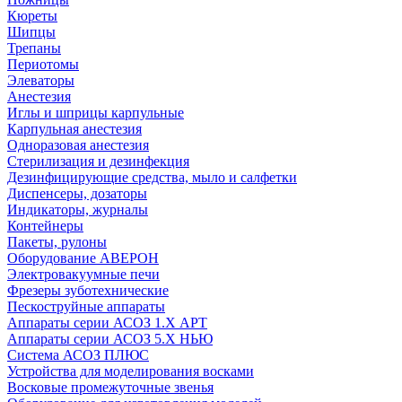
Кюреты
Шипцы
Трепаны
Периотомы
Элеваторы
Анестезия
Иглы и шприцы карпульные
Карпульная анестезия
Одноразовая анестезия
Стерилизация и дезинфекция
Дезинфицирующие средства, мыло и салфетки
Диспенсеры, дозаторы
Индикаторы, журналы
Контейнеры
Пакеты, рулоны
Оборудование АВЕРОН
Электровакуумные печи
Фрезеры зуботехнические
Пескоструйные аппараты
Аппараты серии АСОЗ 1.Х АРТ
Аппараты серии АСОЗ 5.Х НЬЮ
Система АСОЗ ПЛЮС
Устройства для моделирования восками
Восковые промежуточные звенья