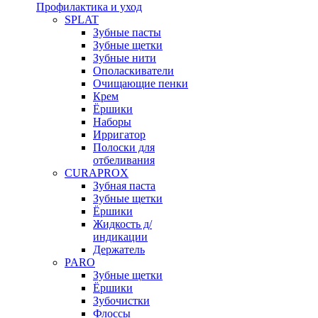
Профилактика и уход
SPLAT
Зубные пасты
Зубные щетки
Зубные нити
Ополаскиватели
Очищающие пенки
Крем
Ёршики
Наборы
Ирригатор
Полоски для
отбеливания
CURAPROX
Зубная паста
Зубные щетки
Ёршики
Жидкость д/
индикации
Держатель
PARO
Зубные щетки
Ёршики
Зубочистки
Флоссы