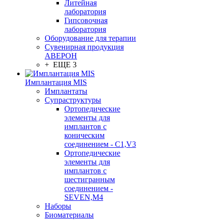
Литейная
лаборатория
Гипсовочная
лаборатория
Оборудование для терапии
Сувенирная продукция
АВЕРОН
+ ЕЩЕ 3
Имплантация MIS
Имплантаты
Супраструктуры
Ортопедические
элементы для
имплантов с
коническим
соединением - C1,V3
Ортопедические
элементы для
имплантов с
шестигранным
соединением -
SEVEN,M4
Наборы
Биоматериалы