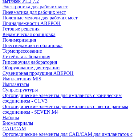
вытяжек УПЗ 7.2
Электроника для рабочих мест
Пневматика для рабочих мест
Полезные мелочи для рабочих мест
Принадлежности АВЕРОН
Готовые решения
Керамическая облицовка
Полимеризация
Пресскерамика и облицовка
Термопрессование
Литейная лаборатория
Гипсовочная лаборатория
Оборудование для терапии
Сувенирная продукция АВЕРОН
Имплантация MIS
Имплантаты
Супраструктуры
Ортопедические элементы для имплантов с коническим
соединением - C1,V3
Ортопедические элементы для имплантов с шестигранным
соединением - SEVEN,M4
Наборы
Биоматериалы
CAD/CAM
Ортопедические элементы для CAD/CAM для имплантатов с