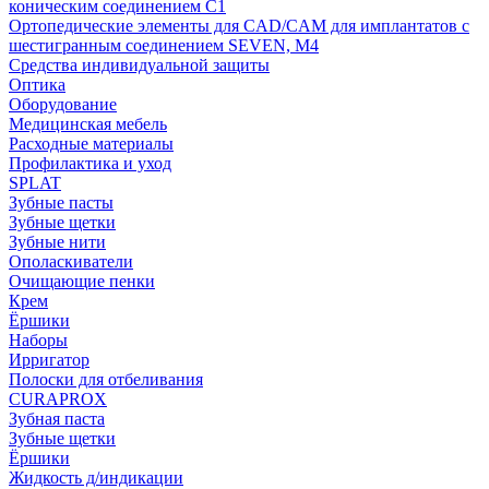
коническим соединением С1
Ортопедические элементы для CAD/CAM для имплантатов с
шестигранным соединением SEVEN, М4
Средства индивидуальной защиты
Оптика
Оборудование
Медицинская мебель
Расходные материалы
Профилактика и уход
SPLAT
Зубные пасты
Зубные щетки
Зубные нити
Ополаскиватели
Очищающие пенки
Крем
Ёршики
Наборы
Ирригатор
Полоски для отбеливания
CURAPROX
Зубная паста
Зубные щетки
Ёршики
Жидкость д/индикации