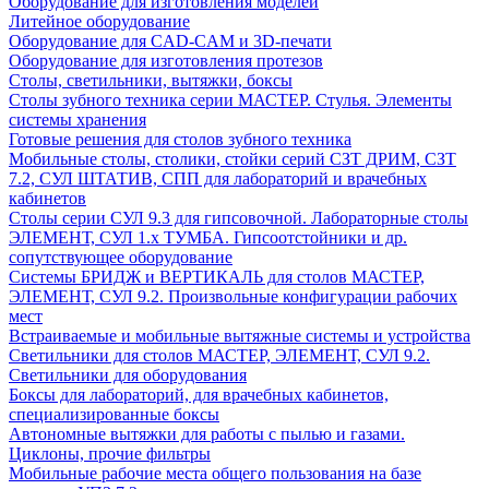
Оборудование для изготовления моделей
Литейное оборудование
Оборудование для CAD-CAM и 3D-печати
Оборудование для изготовления протезов
Cтолы, светильники, вытяжки, боксы
Столы зубного техника серии МАСТЕР. Стулья. Элементы
системы хранения
Готовые решения для столов зубного техника
Мобильные столы, столики, стойки серий СЗТ ДРИМ, СЗТ
7.2, СУЛ ШТАТИВ, СПП для лабораторий и врачебных
кабинетов
Столы серии СУЛ 9.3 для гипсовочной. Лабораторные столы
ЭЛЕМЕНТ, СУЛ 1.х ТУМБА. Гипсоотстойники и др.
сопутствующее оборудование
Системы БРИДЖ и ВЕРТИКАЛЬ для столов МАСТЕР,
ЭЛЕМЕНТ, СУЛ 9.2. Произвольные конфигурации рабочих
мест
Встраиваемые и мобильные вытяжные системы и устройства
Светильники для столов МАСТЕР, ЭЛЕМЕНТ, СУЛ 9.2.
Светильники для оборудования
Боксы для лабораторий, для врачебных кабинетов,
специализированные боксы
Автономные вытяжки для работы с пылью и газами.
Циклоны, прочие фильтры
Мобильные рабочие места общего пользования на базе