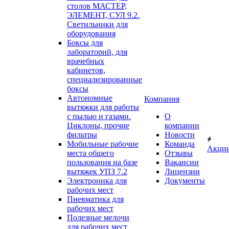
столов МАСТЕР,
ЭЛЕМЕНТ, СУЛ 9.2.
Светильники для
оборудования
Боксы для
лабораторий, для
врачебных
кабинетов,
специализированные
боксы
Автономные
Компания
вытяжки для работы
с пылью и газами.
О
Циклоны, прочие
компании
фильтры
Новости
Мобильные рабочие
Команда
Акци
места общего
Отзывы
пользования на базе
Вакансии
вытяжек УПЗ 7.2
Лицензии
Электроника для
Документы
рабочих мест
Пневматика для
рабочих мест
Полезные мелочи
для рабочих мест