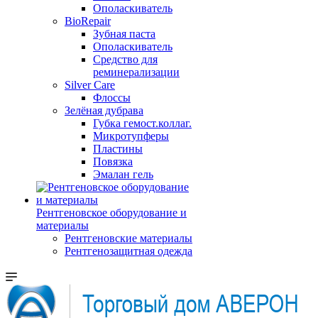
Ополаскиватель
BioRepair
Зубная паста
Ополаскиватель
Средство для
реминерализации
Silver Care
Флоссы
Зелёная дубрава
Губка гемост.коллаг.
Микротупферы
Пластины
Повязка
Эмалан гель
Рентгеновское оборудование и
материалы
Рентгеновские материалы
Рентгенозащитная одежда