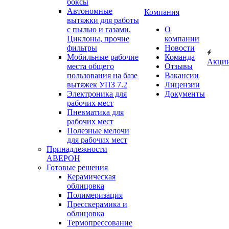
боксы
Автономные
Компания
вытяжки для работы
с пылью и газами.
О
Циклоны, прочие
компании
фильтры
Новости
Мобильные рабочие
Команда
Акци
места общего
Отзывы
пользования на базе
Вакансии
вытяжек УПЗ 7.2
Лицензии
Электроника для
Документы
рабочих мест
Пневматика для
рабочих мест
Полезные мелочи
для рабочих мест
Принадлежности
АВЕРОН
Готовые решения
Керамическая
облицовка
Полимеризация
Пресскерамика и
облицовка
Термопрессование