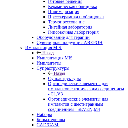
Готовые решения
Керамическая облицовка
Полимеризация
Пресскерамика и облицовка
Термопрессование
Литейная лаборатория
Гипсовочная лаборатория
Оборудование для терапии
Сувенирная продукция АВЕРОН
Имплантация MIS
Назад
Имплантация MIS
Имплантаты
Супраструктуры
Назад
Супраструктуры
Ортопедические элементы для
имплантов с коническим соединением
- C1,V3
Ортопедические элементы для
имплантов с шестигранным
соединением - SEVEN,M4
Наборы
Биоматериалы
CAD/CAM