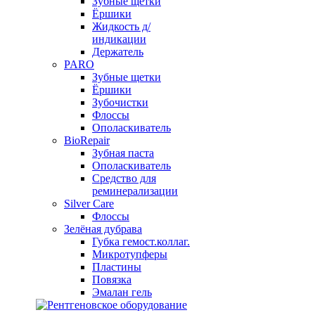
Зубные щетки
Ёршики
Жидкость д/
индикации
Держатель
PARO
Зубные щетки
Ёршики
Зубочистки
Флоссы
Ополаскиватель
BioRepair
Зубная паста
Ополаскиватель
Средство для
реминерализации
Silver Care
Флоссы
Зелёная дубрава
Губка гемост.коллаг.
Микротупферы
Пластины
Повязка
Эмалан гель