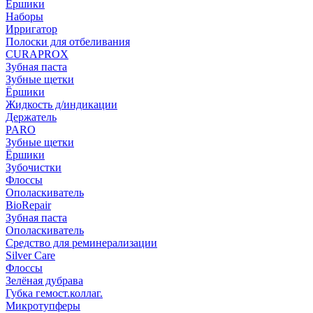
Ёршики
Наборы
Ирригатор
Полоски для отбеливания
CURAPROX
Зубная паста
Зубные щетки
Ёршики
Жидкость д/индикации
Держатель
PARO
Зубные щетки
Ёршики
Зубочистки
Флоссы
Ополаскиватель
BioRepair
Зубная паста
Ополаскиватель
Средство для реминерализации
Silver Care
Флоссы
Зелёная дубрава
Губка гемост.коллаг.
Микротупферы