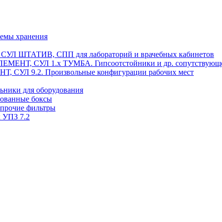
темы хранения
, СУЛ ШТАТИВ, СПП для лабораторий и врачебных кабинетов
ЭЛЕМЕНТ, СУЛ 1.х ТУМБА. Гипсоотстойники и др. сопутствующ
 СУЛ 9.2. Произвольные конфигурации рабочих мест
ьники для оборудования
рованные боксы
 прочие фильтры
 УПЗ 7.2