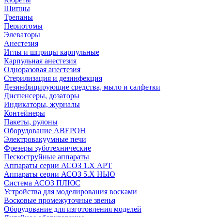
Шипцы
Трепаны
Периотомы
Элеваторы
Анестезия
Иглы и шприцы карпульные
Карпульная анестезия
Одноразовая анестезия
Стерилизация и дезинфекция
Дезинфицирующие средства, мыло и салфетки
Диспенсеры, дозаторы
Индикаторы, журналы
Контейнеры
Пакеты, рулоны
Оборудование АВЕРОН
Электровакуумные печи
Фрезеры зуботехнические
Пескоструйные аппараты
Аппараты серии АСОЗ 1.Х АРТ
Аппараты серии АСОЗ 5.Х НЬЮ
Система АСОЗ ПЛЮС
Устройства для моделирования восками
Восковые промежуточные звенья
Оборудование для изготовления моделей