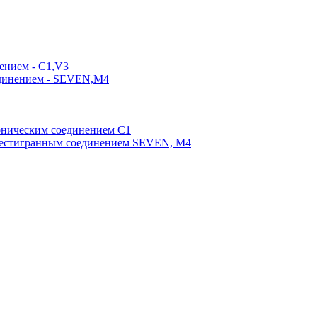
ением - C1,V3
единением - SEVEN,M4
оническим соединением С1
шестигранным соединением SEVEN, М4