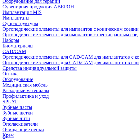
Оборудование для терапии
Сувенирная продукция АВЕРОН
Имплантация MIS
Имплантаты
Супраструктуры
Ортопедические элементы для имплантов с коническим соедин
Ортопедические элементы для имплантов с шестигранным со
Наборы
Биоматериалы
CAD/CAM
Ортопедические элементы для CAD/CAM для имплантатов с к
Ортопедические элементы для CAD/CAM для имплантатов с 
Средства индивидуальной защиты
Оптика
Оборудование
Медицинская мебель
Расходные материалы
Профилактика и уход
SPLAT
Зубные пасты
Зубные щетки
Зубные нити
Ополаскиватели
Очищающие пенки
Крем