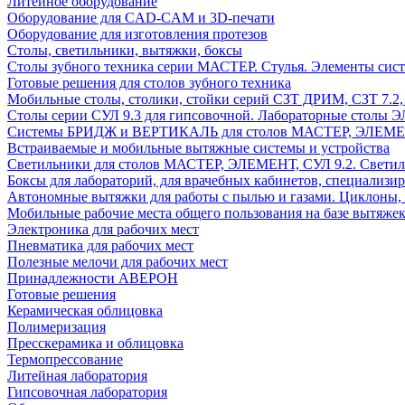
Литейное оборудование
Оборудование для CAD-CAM и 3D-печати
Оборудование для изготовления протезов
Cтолы, светильники, вытяжки, боксы
Столы зубного техника серии МАСТЕР. Стулья. Элементы сис
Готовые решения для столов зубного техника
Мобильные столы, столики, стойки серий СЗТ ДРИМ, СЗТ 7.2
Столы серии СУЛ 9.3 для гипсовочной. Лабораторные столы 
Системы БРИДЖ и ВЕРТИКАЛЬ для столов МАСТЕР, ЭЛЕМЕНТ,
Встраиваемые и мобильные вытяжные системы и устройства
Светильники для столов МАСТЕР, ЭЛЕМЕНТ, СУЛ 9.2. Светил
Боксы для лабораторий, для врачебных кабинетов, специализи
Автономные вытяжки для работы с пылью и газами. Циклоны,
Мобильные рабочие места общего пользования на базе вытяжек
Электроника для рабочих мест
Пневматика для рабочих мест
Полезные мелочи для рабочих мест
Принадлежности АВЕРОН
Готовые решения
Керамическая облицовка
Полимеризация
Пресскерамика и облицовка
Термопрессование
Литейная лаборатория
Гипсовочная лаборатория