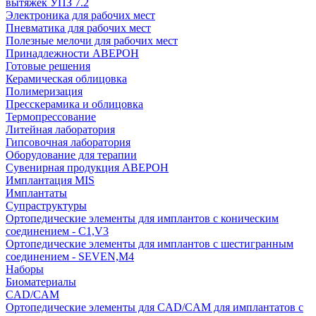
вытяжек УПЗ 7.2
Электроника для рабочих мест
Пневматика для рабочих мест
Полезные мелочи для рабочих мест
Принадлежности АВЕРОН
Готовые решения
Керамическая облицовка
Полимеризация
Пресскерамика и облицовка
Термопрессование
Литейная лаборатория
Гипсовочная лаборатория
Оборудование для терапии
Сувенирная продукция АВЕРОН
Имплантация MIS
Имплантаты
Супраструктуры
Ортопедические элементы для имплантов с коническим
соединением - C1,V3
Ортопедические элементы для имплантов с шестигранным
соединением - SEVEN,M4
Наборы
Биоматериалы
CAD/CAM
Ортопедические элементы для CAD/CAM для имплантатов с