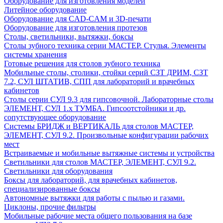
Оборудование для изготовления моделей
Литейное оборудование
Оборудование для CAD-CAM и 3D-печати
Оборудование для изготовления протезов
Cтолы, светильники, вытяжки, боксы
Столы зубного техника серии МАСТЕР. Стулья. Элементы
системы хранения
Готовые решения для столов зубного техника
Мобильные столы, столики, стойки серий СЗТ ДРИМ, СЗТ
7.2, СУЛ ШТАТИВ, СПП для лабораторий и врачебных
кабинетов
Столы серии СУЛ 9.3 для гипсовочной. Лабораторные столы
ЭЛЕМЕНТ, СУЛ 1.х ТУМБА. Гипсоотстойники и др.
сопутствующее оборудование
Системы БРИДЖ и ВЕРТИКАЛЬ для столов МАСТЕР,
ЭЛЕМЕНТ, СУЛ 9.2. Произвольные конфигурации рабочих
мест
Встраиваемые и мобильные вытяжные системы и устройства
Светильники для столов МАСТЕР, ЭЛЕМЕНТ, СУЛ 9.2.
Светильники для оборудования
Боксы для лабораторий, для врачебных кабинетов,
специализированные боксы
Автономные вытяжки для работы с пылью и газами.
Циклоны, прочие фильтры
Мобильные рабочие места общего пользования на базе