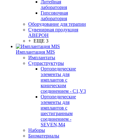
Литейная
лаборатория
Гипсовочная
лаборатория
Оборудование для терапии
Сувенирная продукция
АВЕРОН
+ ЕЩЕ 3
Имплантация MIS
Имплантаты
Супраструктуры
Ортопедические
элементы для
имплантов с
коническим
соединением - C1,V3
Ортопедические
элементы для
имплантов с
шестигранным
соединением -
SEVEN,M4
Наборы
Биоматериалы