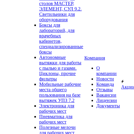
столов МАСТЕР,
ЭЛЕМЕНТ, СУЛ 9.2.
Светильники для
оборудования
Боксы для
лабораторий, для
врачебных
кабинетов,
специализированные
боксы
Автономные
Компания
вытяжки для работы
с пылью и газами.
О
Циклоны, прочие
компании
фильтры
Новости
Мобильные рабочие
Команда
Акци
места общего
Отзывы
пользования на базе
Вакансии
вытяжек УПЗ 7.2
Лицензии
Электроника для
Документы
рабочих мест
Пневматика для
рабочих мест
Полезные мелочи
для рабочих мест