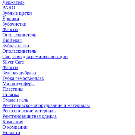
Держатель
PARO
Зубные щетки
Ёршики
Зубочистки
Флоссы
Ополаскиватель
BioRepair
Зубная паста
Ополаскиватель
Средство для реминерализации
Silver Care
Флоссы
Зелёная дубрава
Губка гемост.коллаг.
Микротупферы
Пластины
Повязка
Эмалан гель
Рентгеновское оборудование и материалы
Рентгеновские материалы
Рентгенозащитная одежда
Компания
О компании
Новости