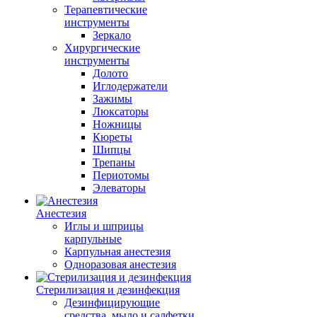
Терапевтические
инструменты
Зеркало
Хирургические
инструменты
Долото
Иглодержатели
Зажимы
Люксаторы
Ножницы
Кюреты
Шипцы
Трепаны
Периотомы
Элеваторы
Анестезия
Иглы и шприцы
карпульные
Карпульная анестезия
Одноразовая анестезия
Стерилизация и дезинфекция
Дезинфицирующие
средства, мыло и салфетки