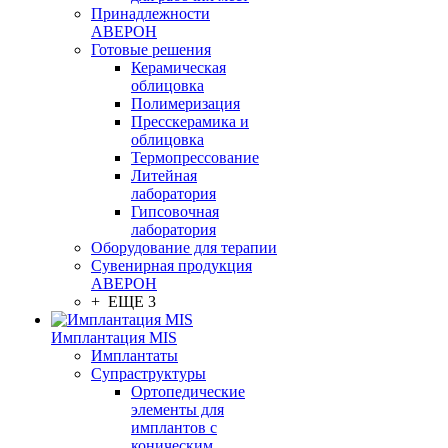
Принадлежности
АВЕРОН
Готовые решения
Керамическая
облицовка
Полимеризация
Пресскерамика и
облицовка
Термопрессование
Литейная
лаборатория
Гипсовочная
лаборатория
Оборудование для терапии
Сувенирная продукция
АВЕРОН
+ ЕЩЕ 3
Имплантация MIS
Имплантаты
Супраструктуры
Ортопедические
элементы для
имплантов с
коническим