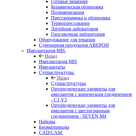
Готовые решения
Керамическая облицовка
Полимеризация
Пресскерамика и облицовка
Термопрессование
Литейная лаборатория
Гипсовочная лаборатория
Оборудование для терапии
Сувенирная продукция АВЕРОН
Имплантация MIS
Назад
Имплантация MIS
Имплантаты
Супраструктуры
Назад
Супраструктуры
Ортопедические элементы для
имплантов с коническим соединением
- C1,V3
Ортопедические элементы для
имплантов с шестигранным
соединением - SEVEN,M4
Наборы
Биоматериалы
CAD/CAM