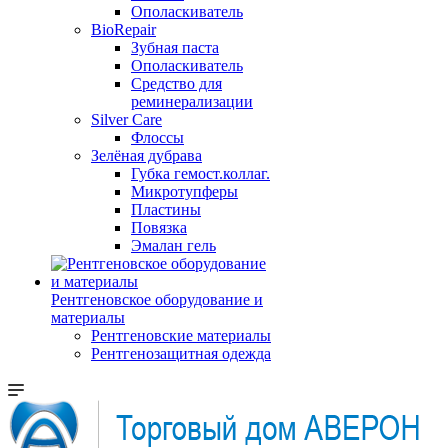
Ополаскиватель
BioRepair
Зубная паста
Ополаскиватель
Средство для
реминерализации
Silver Care
Флоссы
Зелёная дубрава
Губка гемост.коллаг.
Микротупферы
Пластины
Повязка
Эмалан гель
Рентгеновское оборудование и
материалы
Рентгеновские материалы
Рентгенозащитная одежда