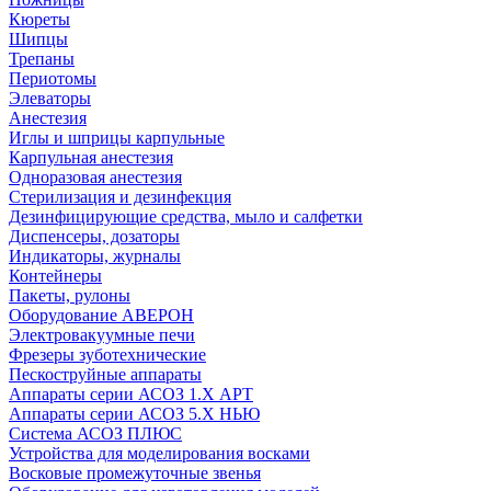
Кюреты
Шипцы
Трепаны
Периотомы
Элеваторы
Анестезия
Иглы и шприцы карпульные
Карпульная анестезия
Одноразовая анестезия
Стерилизация и дезинфекция
Дезинфицирующие средства, мыло и салфетки
Диспенсеры, дозаторы
Индикаторы, журналы
Контейнеры
Пакеты, рулоны
Оборудование АВЕРОН
Электровакуумные печи
Фрезеры зуботехнические
Пескоструйные аппараты
Аппараты серии АСОЗ 1.Х АРТ
Аппараты серии АСОЗ 5.Х НЬЮ
Система АСОЗ ПЛЮС
Устройства для моделирования восками
Восковые промежуточные звенья