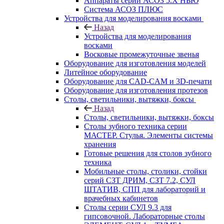
Аппараты серии АСОЗ 5.Х НЬЮ
Система АСОЗ ПЛЮС
Устройства для моделирования восками
Назад
Устройства для моделирования
восками
Восковые промежуточные звенья
Оборудование для изготовления моделей
Литейное оборудование
Оборудование для CAD-CAM и 3D-печати
Оборудование для изготовления протезов
Cтолы, светильники, вытяжки, боксы
Назад
Cтолы, светильники, вытяжки, боксы
Столы зубного техника серии
МАСТЕР. Стулья. Элементы системы
хранения
Готовые решения для столов зубного
техника
Мобильные столы, столики, стойки
серий СЗТ ДРИМ, СЗТ 7.2, СУЛ
ШТАТИВ, СПП для лабораторий и
врачебных кабинетов
Столы серии СУЛ 9.3 для
гипсовочной. Лабораторные столы