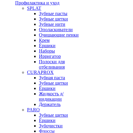
Профилактика и уход
SPLAT
Зубные пасты
Зубные щетки
Зубные нити
Ополаскиватели
Очищающие пенки
Крем
Ёршики
Наборы
Ирригатор
Полоски для
отбеливания
CURAPROX
Зубная паста
Зубные щетки
Ёршики
Жидкость д/
индикации
Держатель
PARO
Зубные щетки
Ёршики
Зубочистки
Флоссы