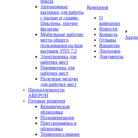
боксы
Автономные
Компания
вытяжки для работы
с пылью и газами.
О
Циклоны, прочие
компании
фильтры
Новости
Мобильные рабочие
Команда
Акци
места общего
Отзывы
пользования на базе
Вакансии
вытяжек УПЗ 7.2
Лицензии
Электроника для
Документы
рабочих мест
Пневматика для
рабочих мест
Полезные мелочи
для рабочих мест
Принадлежности
АВЕРОН
Готовые решения
Керамическая
облицовка
Полимеризация
Пресскерамика и
облицовка
Термопрессование