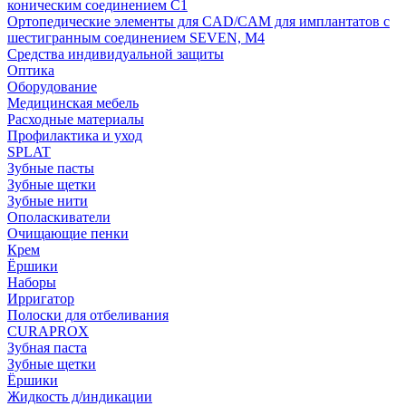
коническим соединением С1
Ортопедические элементы для CAD/CAM для имплантатов с
шестигранным соединением SEVEN, М4
Средства индивидуальной защиты
Оптика
Оборудование
Медицинская мебель
Расходные материалы
Профилактика и уход
SPLAT
Зубные пасты
Зубные щетки
Зубные нити
Ополаскиватели
Очищающие пенки
Крем
Ёршики
Наборы
Ирригатор
Полоски для отбеливания
CURAPROX
Зубная паста
Зубные щетки
Ёршики
Жидкость д/индикации