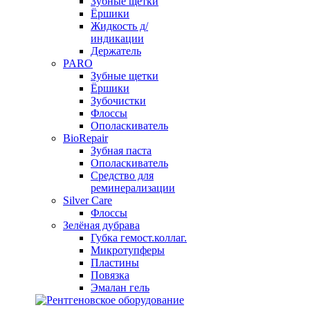
Зубные щетки
Ёршики
Жидкость д/
индикации
Держатель
PARO
Зубные щетки
Ёршики
Зубочистки
Флоссы
Ополаскиватель
BioRepair
Зубная паста
Ополаскиватель
Средство для
реминерализации
Silver Care
Флоссы
Зелёная дубрава
Губка гемост.коллаг.
Микротупферы
Пластины
Повязка
Эмалан гель