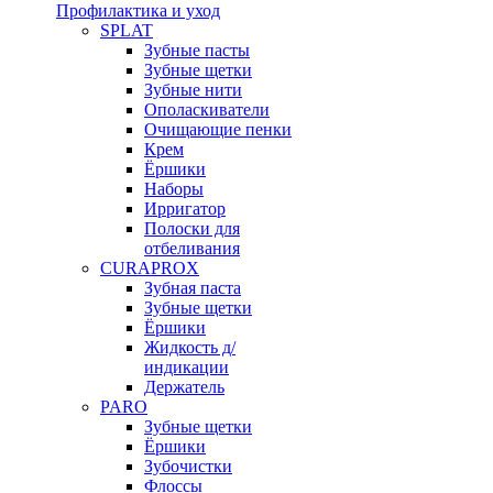
Профилактика и уход
SPLAT
Зубные пасты
Зубные щетки
Зубные нити
Ополаскиватели
Очищающие пенки
Крем
Ёршики
Наборы
Ирригатор
Полоски для
отбеливания
CURAPROX
Зубная паста
Зубные щетки
Ёршики
Жидкость д/
индикации
Держатель
PARO
Зубные щетки
Ёршики
Зубочистки
Флоссы