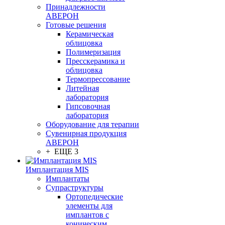
Принадлежности
АВЕРОН
Готовые решения
Керамическая
облицовка
Полимеризация
Пресскерамика и
облицовка
Термопрессование
Литейная
лаборатория
Гипсовочная
лаборатория
Оборудование для терапии
Сувенирная продукция
АВЕРОН
+ ЕЩЕ 3
Имплантация MIS
Имплантаты
Супраструктуры
Ортопедические
элементы для
имплантов с
коническим