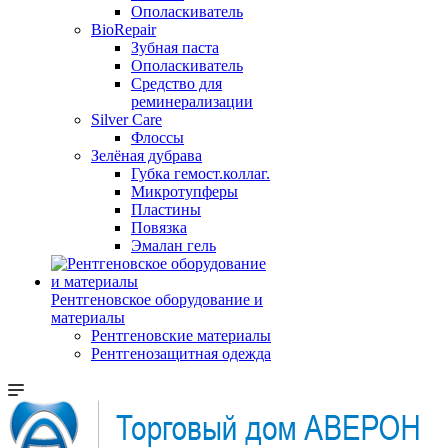
Ополаскиватель
BioRepair
Зубная паста
Ополаскиватель
Средство для
реминерализации
Silver Care
Флоссы
Зелёная дубрава
Губка гемост.коллаг.
Микротупферы
Пластины
Повязка
Эмалан гель
Рентгеновское оборудование и
материалы
Рентгеновские материалы
Рентгенозащитная одежда