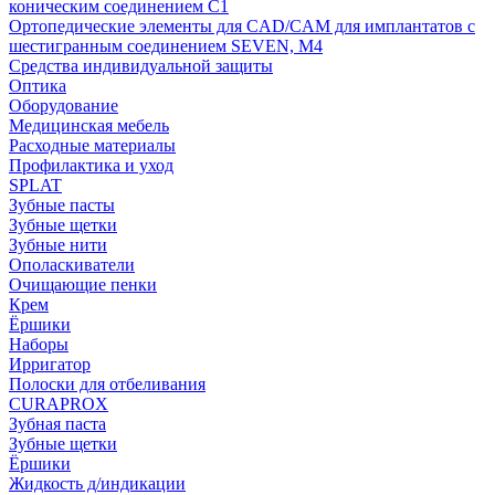
коническим соединением С1
Ортопедические элементы для CAD/CAM для имплантатов с
шестигранным соединением SEVEN, М4
Средства индивидуальной защиты
Оптика
Оборудование
Медицинская мебель
Расходные материалы
Профилактика и уход
SPLAT
Зубные пасты
Зубные щетки
Зубные нити
Ополаскиватели
Очищающие пенки
Крем
Ёршики
Наборы
Ирригатор
Полоски для отбеливания
CURAPROX
Зубная паста
Зубные щетки
Ёршики
Жидкость д/индикации