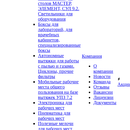
столов МАСТЕР,
ЭЛЕМЕНТ, СУЛ 9.2.
Светильники для
оборудования
Боксы для
лабораторий, для
врачебных
кабинетов,
специализированные
боксы
Автономные
Компания
вытяжки для работы
с пылью и газами.
О
Циклоны, прочие
компании
фильтры
Новости
Мобильные рабочие
Команда
Акци
места общего
Отзывы
пользования на базе
Вакансии
вытяжек УПЗ 7.2
Лицензии
Электроника для
Документы
рабочих мест
Пневматика для
рабочих мест
Полезные мелочи
для рабочих мест