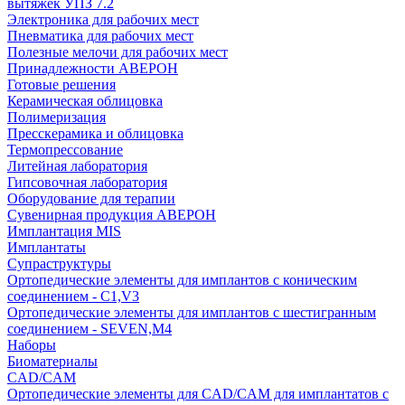
вытяжек УПЗ 7.2
Электроника для рабочих мест
Пневматика для рабочих мест
Полезные мелочи для рабочих мест
Принадлежности АВЕРОН
Готовые решения
Керамическая облицовка
Полимеризация
Пресскерамика и облицовка
Термопрессование
Литейная лаборатория
Гипсовочная лаборатория
Оборудование для терапии
Сувенирная продукция АВЕРОН
Имплантация MIS
Имплантаты
Супраструктуры
Ортопедические элементы для имплантов с коническим
соединением - C1,V3
Ортопедические элементы для имплантов с шестигранным
соединением - SEVEN,M4
Наборы
Биоматериалы
CAD/CAM
Ортопедические элементы для CAD/CAM для имплантатов с