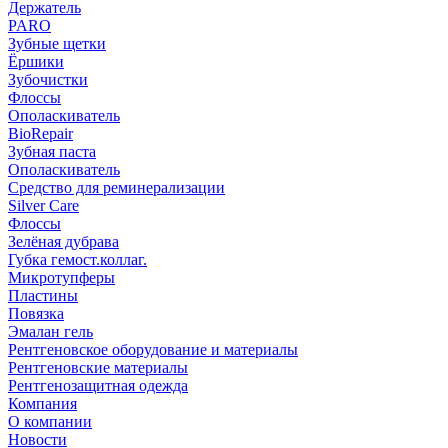
Держатель
PARO
Зубные щетки
Ёршики
Зубочистки
Флоссы
Ополаскиватель
BioRepair
Зубная паста
Ополаскиватель
Средство для реминерализации
Silver Care
Флоссы
Зелёная дубрава
Губка гемост.коллаг.
Микротупферы
Пластины
Повязка
Эмалан гель
Рентгеновское оборудование и материалы
Рентгеновские материалы
Рентгенозащитная одежда
Компания
О компании
Новости