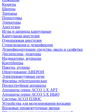
Кюреты
Шипцы
Трепаны
Периотомы
Элеваторы
Анестезия
Иглы и шприцы карпульные
Карпульная анестезия
Одноразовая анестезия
Стерилизация и дезинфекция
Дезинфицирующие средства, мыло и салфетки
Диспенсеры, дозаторы
Индикаторы, журналы
Контейнеры
Пакеты, рулоны
Оборудование АВЕРОН
Электровакуумные печи
Фрезеры зуботехнические
Пескоструйные аппараты
Аппараты серии АСОЗ 1.Х АРТ
Аппараты серии АСОЗ 5.Х НЬЮ
Система АСОЗ ПЛЮС
Устройства для моделирования восками
Восковые промежуточные звенья