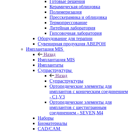
Готовые решения
Керамическая облицовка
Полимеризация
Пресскерамика и облицовка
Термопрессование
Литейная лаборатория
Гипсовочная лаборатория
Оборудование для терапии
Сувенирная продукция АВЕРОН
Имплантация MIS
Назад
Имплантация MIS
Имплантаты
Супраструктуры
Назад
Супраструктуры
Ортопедические элементы для
имплантов с коническим соединением
- C1,V3
Ортопедические элементы для
имплантов с шестигранным
соединением - SEVEN,M4
Наборы
Биоматериалы
CAD/CAM