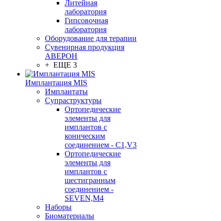
Литейная
лаборатория
Гипсовочная
лаборатория
Оборудование для терапии
Сувенирная продукция
АВЕРОН
+ ЕЩЕ 3
Имплантация MIS
Имплантаты
Супраструктуры
Ортопедические
элементы для
имплантов с
коническим
соединением - C1,V3
Ортопедические
элементы для
имплантов с
шестигранным
соединением -
SEVEN,M4
Наборы
Биоматериалы