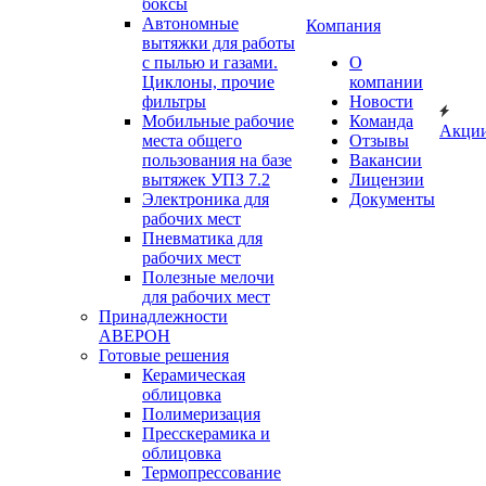
боксы
Автономные
Компания
вытяжки для работы
с пылью и газами.
О
Циклоны, прочие
компании
фильтры
Новости
Мобильные рабочие
Команда
Акци
места общего
Отзывы
пользования на базе
Вакансии
вытяжек УПЗ 7.2
Лицензии
Электроника для
Документы
рабочих мест
Пневматика для
рабочих мест
Полезные мелочи
для рабочих мест
Принадлежности
АВЕРОН
Готовые решения
Керамическая
облицовка
Полимеризация
Пресскерамика и
облицовка
Термопрессование