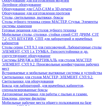
Оборудование для изготовления моделей
Литейное оборудование
Оборудование для CAD-CAM и 3D-печати
Оборудование для изготовления протезов
Cтолы, светильники, вытяжки, боксы
Столы зубного техника серии МАСТЕР. Стулья. Элементы
системы хранения
Готовые решения для столов зубного техника
Мобильные столы, столики, стойки серий СЗТ ДРИМ, СЗТ
7.2, СУЛ ШТАТИВ, СПП для лабораторий и врачебных
кабинетов
Столы серии СУЛ 9.3 для гипсовочной. Лабораторные столы
ЭЛЕМЕНТ, СУЛ 1.х ТУМБА. Гипсоотстойники и др.
сопутствующее оборудование
Системы БРИДЖ и ВЕРТИКАЛЬ для столов МАСТЕР,
ЭЛЕМЕНТ, СУЛ 9.2. Произвольные конфигурации рабочих
мест
Встраиваемые и мобильные вытяжные системы и устройства
Светильники для столов МАСТЕР, ЭЛЕМЕНТ, СУЛ 9.2.
Светильники для оборудования
Боксы для лабораторий, для врачебных кабинетов,
специализированные боксы
Автономные вытяжки для работы с пылью и газами.
Циклоны, прочие фильтры
Мобильные рабочие места общего пользования на базе