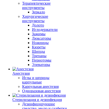
Терапевтические
инструменты
Зеркало
Хирургические
инструменты
Долото
Иглодержатели
Зажимы
Люксаторы
Ножницы
Кюреты
Шипцы
Трепаны
Периотомы
Элеваторы
Анестезия
Иглы и шприцы
карпульные
Карпульная анестезия
Одноразовая анестезия
Стерилизация и дезинфекция
Дезинфицирующие
средства, мыло и салфетки