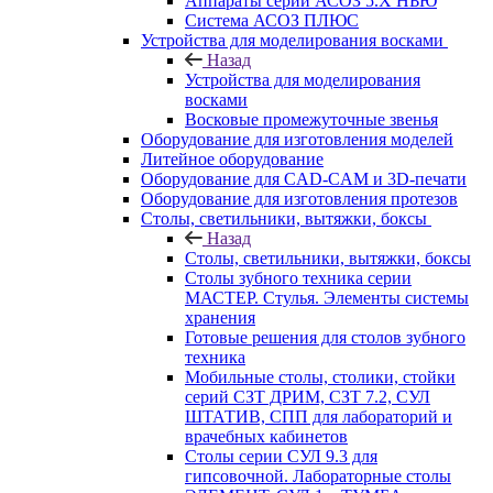
Аппараты серии АСОЗ 5.Х НЬЮ
Система АСОЗ ПЛЮС
Устройства для моделирования восками
Назад
Устройства для моделирования
восками
Восковые промежуточные звенья
Оборудование для изготовления моделей
Литейное оборудование
Оборудование для CAD-CAM и 3D-печати
Оборудование для изготовления протезов
Cтолы, светильники, вытяжки, боксы
Назад
Cтолы, светильники, вытяжки, боксы
Столы зубного техника серии
МАСТЕР. Стулья. Элементы системы
хранения
Готовые решения для столов зубного
техника
Мобильные столы, столики, стойки
серий СЗТ ДРИМ, СЗТ 7.2, СУЛ
ШТАТИВ, СПП для лабораторий и
врачебных кабинетов
Столы серии СУЛ 9.3 для
гипсовочной. Лабораторные столы