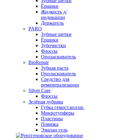
Зубные щетки
Ёршики
Жидкость д/
индикации
Держатель
PARO
Зубные щетки
Ёршики
Зубочистки
Флоссы
Ополаскиватель
BioRepair
Зубная паста
Ополаскиватель
Средство для
реминерализации
Silver Care
Флоссы
Зелёная дубрава
Губка гемост.коллаг.
Микротупферы
Пластины
Повязка
Эмалан гель