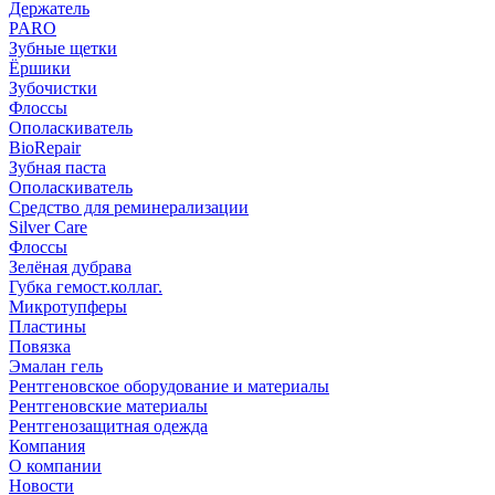
Держатель
PARO
Зубные щетки
Ёршики
Зубочистки
Флоссы
Ополаскиватель
BioRepair
Зубная паста
Ополаскиватель
Средство для реминерализации
Silver Care
Флоссы
Зелёная дубрава
Губка гемост.коллаг.
Микротупферы
Пластины
Повязка
Эмалан гель
Рентгеновское оборудование и материалы
Рентгеновские материалы
Рентгенозащитная одежда
Компания
О компании
Новости