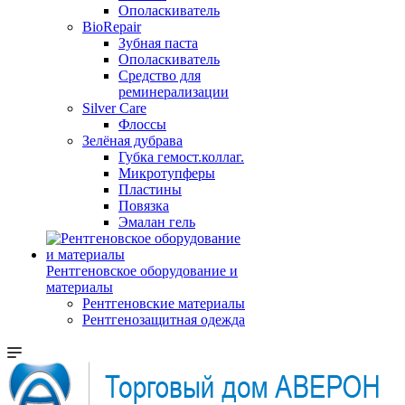
Ополаскиватель
BioRepair
Зубная паста
Ополаскиватель
Средство для
реминерализации
Silver Care
Флоссы
Зелёная дубрава
Губка гемост.коллаг.
Микротупферы
Пластины
Повязка
Эмалан гель
Рентгеновское оборудование и
материалы
Рентгеновские материалы
Рентгенозащитная одежда