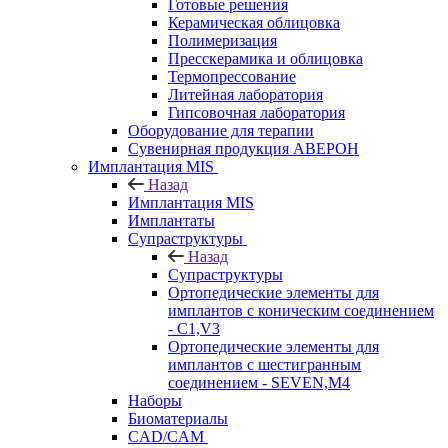
Готовые решения
Керамическая облицовка
Полимеризация
Пресскерамика и облицовка
Термопрессование
Литейная лаборатория
Гипсовочная лаборатория
Оборудование для терапии
Сувенирная продукция АВЕРОН
Имплантация MIS
Назад
Имплантация MIS
Имплантаты
Супраструктуры
Назад
Супраструктуры
Ортопедические элементы для
имплантов с коническим соединением
- C1,V3
Ортопедические элементы для
имплантов с шестигранным
соединением - SEVEN,M4
Наборы
Биоматериалы
CAD/CAM