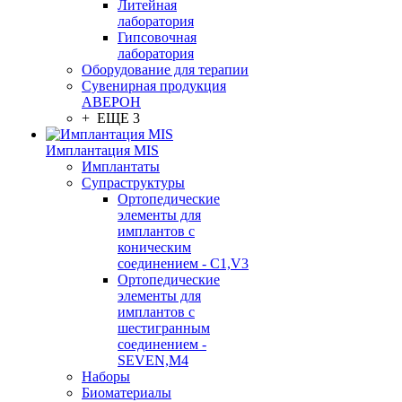
Литейная
лаборатория
Гипсовочная
лаборатория
Оборудование для терапии
Сувенирная продукция
АВЕРОН
+ ЕЩЕ 3
Имплантация MIS
Имплантаты
Супраструктуры
Ортопедические
элементы для
имплантов с
коническим
соединением - C1,V3
Ортопедические
элементы для
имплантов с
шестигранным
соединением -
SEVEN,M4
Наборы
Биоматериалы