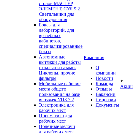
столов МАСТЕР,
ЭЛЕМЕНТ, СУЛ 9.2.
Светильники для
оборудования
Боксы для
лабораторий, для
врачебных
кабинетов,
специализированные
боксы
Автономные
Компания
вытяжки для работы
с пылью и газами.
О
Циклоны, прочие
компании
фильтры
Новости
Мобильные рабочие
Команда
Акци
места общего
Отзывы
пользования на базе
Вакансии
вытяжек УПЗ 7.2
Лицензии
Электроника для
Документы
рабочих мест
Пневматика для
рабочих мест
Полезные мелочи
для рабочих мест