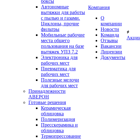
боксы
Автономные
Компания
вытяжки для работы
с пылью и газами.
О
Циклоны, прочие
компании
фильтры
Новости
Мобильные рабочие
Команда
Акци
места общего
Отзывы
пользования на базе
Вакансии
вытяжек УПЗ 7.2
Лицензии
Электроника для
Документы
рабочих мест
Пневматика для
рабочих мест
Полезные мелочи
для рабочих мест
Принадлежности
АВЕРОН
Готовые решения
Керамическая
облицовка
Полимеризация
Пресскерамика и
облицовка
Термопрессование