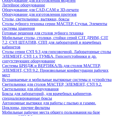
Оборудование для изготовления моделей
Литейное оборудование
Оборудование для CAD-CAM и 3D-печати
Оборудование для изготовления протезов
Cтолы, светильники, вытяжки, боксы
Столы зубного техника серии МАСТЕР. Стулья. Элементы
системы хранения
Готовые решения для столов зубного техника
Мобильные столы, столики, стойки серий СЗТ ДРИМ, СЗТ
7.2, СУЛ ШТАТИВ, СПП для лабораторий и врачебных
кабинетов
Столы серии СУЛ 9.3 для гипсовочной. Лабораторные столы
ЭЛЕМЕНТ, СУЛ 1.х ТУМБА. Гипсоотстойники и др.
сопутствующее оборудование
Системы БРИДЖ и ВЕРТИКАЛЬ для столов МАСТЕР,
ЭЛЕМЕНТ, СУЛ 9.2. Произвольные конфигурации рабочих
мест
Встраиваемые и мобильные вытяжные системы и устройства
Светильники для столов МАСТЕР, ЭЛЕМЕНТ, СУЛ 9.2.
Светильники для оборудования
Боксы для лабораторий, для врачебных кабинетов,
специализированные боксы
Автономные вытяжки для работы с пылью и газами.
Циклоны, прочие фильтры
Мобильные рабочие места общего пользования на базе