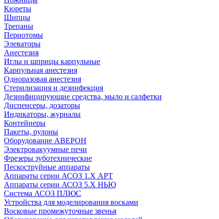
Кюреты
Шипцы
Трепаны
Периотомы
Элеваторы
Анестезия
Иглы и шприцы карпульные
Карпульная анестезия
Одноразовая анестезия
Стерилизация и дезинфекция
Дезинфицирующие средства, мыло и салфетки
Диспенсеры, дозаторы
Индикаторы, журналы
Контейнеры
Пакеты, рулоны
Оборудование АВЕРОН
Электровакуумные печи
Фрезеры зуботехнические
Пескоструйные аппараты
Аппараты серии АСОЗ 1.Х АРТ
Аппараты серии АСОЗ 5.Х НЬЮ
Система АСОЗ ПЛЮС
Устройства для моделирования восками
Восковые промежуточные звенья