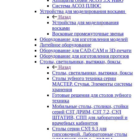
Аппараты серии АСОЗ 5.Х НЬЮ
Система АСОЗ ПЛЮС
Устройства для моделирования восками
Назад
Устройства для моделирования
восками
Восковые промежуточные звенья
Оборудование для изготовления моделей
Литейное оборудование
Оборудование для CAD-CAM и 3D-печати
Оборудование для изготовления протезов
Cтолы, светильники, вытяжки, боксы
Назад
Cтолы, светильники, вытяжки, боксы
Столы зубного техника серии
МАСТЕР. Стулья. Элементы системы
хранения
Готовые решения для столов зубного
техника
Мобильные столы, столики, стойки
серий СЗТ ДРИМ, СЗТ 7.2, СУЛ
ШТАТИВ, СПП для лабораторий и
врачебных кабинетов
Столы серии СУЛ 9.3 для
гипсовочной. Лабораторные столы