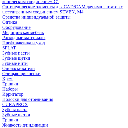
коническим соединением С1
Ортопедические элементы для CAD/CAM для имплантатов с
шестигранным соединением SEVEN, М4
Средства индивидуальной защиты
Оптика
Оборудование
Медицинская мебель
Расходные материалы
Профилактика и уход
SPLAT
Зубные пасты
Зубные щетки
Зубные нити
Ополаскиватели
Очищающие пенки
Крем
Ёршики
Наборы
Ирригатор
Полоски для отбеливания
CURAPROX
Зубная паста
Зубные щетки
Ёршики
Жидкость д/индикации