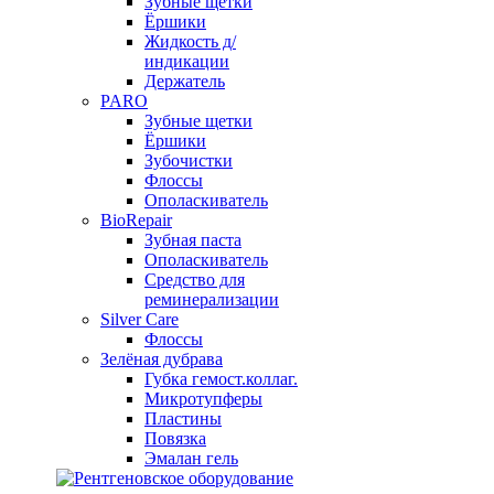
Зубные щетки
Ёршики
Жидкость д/
индикации
Держатель
PARO
Зубные щетки
Ёршики
Зубочистки
Флоссы
Ополаскиватель
BioRepair
Зубная паста
Ополаскиватель
Средство для
реминерализации
Silver Care
Флоссы
Зелёная дубрава
Губка гемост.коллаг.
Микротупферы
Пластины
Повязка
Эмалан гель