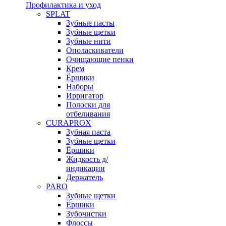
Профилактика и уход
SPLAT
Зубные пасты
Зубные щетки
Зубные нити
Ополаскиватели
Очищающие пенки
Крем
Ёршики
Наборы
Ирригатор
Полоски для
отбеливания
CURAPROX
Зубная паста
Зубные щетки
Ёршики
Жидкость д/
индикации
Держатель
PARO
Зубные щетки
Ёршики
Зубочистки
Флоссы