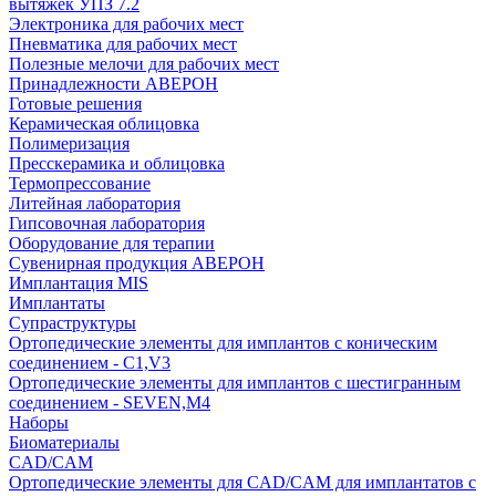
вытяжек УПЗ 7.2
Электроника для рабочих мест
Пневматика для рабочих мест
Полезные мелочи для рабочих мест
Принадлежности АВЕРОН
Готовые решения
Керамическая облицовка
Полимеризация
Пресскерамика и облицовка
Термопрессование
Литейная лаборатория
Гипсовочная лаборатория
Оборудование для терапии
Сувенирная продукция АВЕРОН
Имплантация MIS
Имплантаты
Супраструктуры
Ортопедические элементы для имплантов с коническим
соединением - C1,V3
Ортопедические элементы для имплантов с шестигранным
соединением - SEVEN,M4
Наборы
Биоматериалы
CAD/CAM
Ортопедические элементы для CAD/CAM для имплантатов с