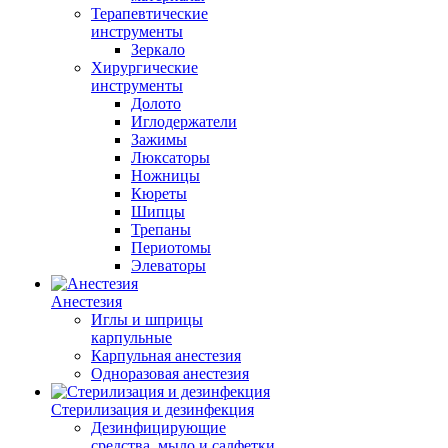
Терапевтические
инструменты
Зеркало
Хирургические
инструменты
Долото
Иглодержатели
Зажимы
Люксаторы
Ножницы
Кюреты
Шипцы
Трепаны
Периотомы
Элеваторы
Анестезия
Иглы и шприцы
карпульные
Карпульная анестезия
Одноразовая анестезия
Стерилизация и дезинфекция
Дезинфицирующие
средства, мыло и салфетки