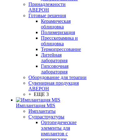
Принадлежности
АВЕРОН
Готовые решения
Керамическая
облицовка
Полимеризация
Пресскерамика и
облицовка
Термопрессование
Литейная
лаборатория
Гипсовочная
лаборатория
Оборудование для терапии
Сувенирная продукция
АВЕРОН
+ ЕЩЕ 3
Имплантация MIS
Имплантаты
Супраструктуры
Ортопедические
элементы для
имплантов с
коническим