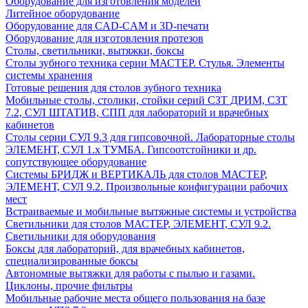
Оборудование для изготовления моделей
Литейное оборудование
Оборудование для CAD-CAM и 3D-печати
Оборудование для изготовления протезов
Cтолы, светильники, вытяжки, боксы
Столы зубного техника серии МАСТЕР. Стулья. Элементы
системы хранения
Готовые решения для столов зубного техника
Мобильные столы, столики, стойки серий СЗТ ДРИМ, СЗТ
7.2, СУЛ ШТАТИВ, СПП для лабораторий и врачебных
кабинетов
Столы серии СУЛ 9.3 для гипсовочной. Лабораторные столы
ЭЛЕМЕНТ, СУЛ 1.х ТУМБА. Гипсоотстойники и др.
сопутствующее оборудование
Системы БРИДЖ и ВЕРТИКАЛЬ для столов МАСТЕР,
ЭЛЕМЕНТ, СУЛ 9.2. Произвольные конфигурации рабочих
мест
Встраиваемые и мобильные вытяжные системы и устройства
Светильники для столов МАСТЕР, ЭЛЕМЕНТ, СУЛ 9.2.
Светильники для оборудования
Боксы для лабораторий, для врачебных кабинетов,
специализированные боксы
Автономные вытяжки для работы с пылью и газами.
Циклоны, прочие фильтры
Мобильные рабочие места общего пользования на базе