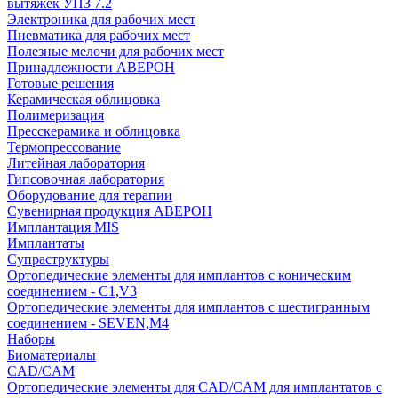
вытяжек УПЗ 7.2
Электроника для рабочих мест
Пневматика для рабочих мест
Полезные мелочи для рабочих мест
Принадлежности АВЕРОН
Готовые решения
Керамическая облицовка
Полимеризация
Пресскерамика и облицовка
Термопрессование
Литейная лаборатория
Гипсовочная лаборатория
Оборудование для терапии
Сувенирная продукция АВЕРОН
Имплантация MIS
Имплантаты
Супраструктуры
Ортопедические элементы для имплантов с коническим
соединением - C1,V3
Ортопедические элементы для имплантов с шестигранным
соединением - SEVEN,M4
Наборы
Биоматериалы
CAD/CAM
Ортопедические элементы для CAD/CAM для имплантатов с