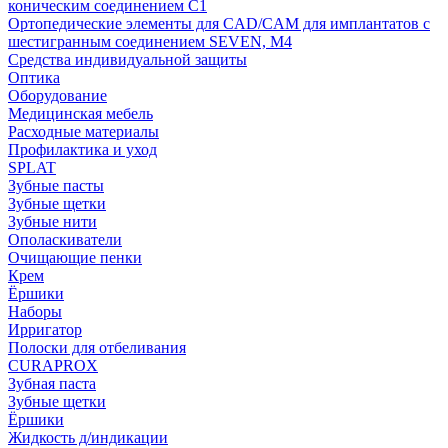
коническим соединением С1
Ортопедические элементы для CAD/CAM для имплантатов с
шестигранным соединением SEVEN, М4
Средства индивидуальной защиты
Оптика
Оборудование
Медицинская мебель
Расходные материалы
Профилактика и уход
SPLAT
Зубные пасты
Зубные щетки
Зубные нити
Ополаскиватели
Очищающие пенки
Крем
Ёршики
Наборы
Ирригатор
Полоски для отбеливания
CURAPROX
Зубная паста
Зубные щетки
Ёршики
Жидкость д/индикации