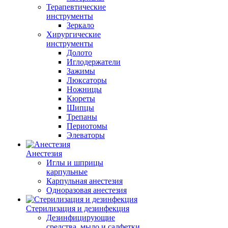
Терапевтические
инструменты
Зеркало
Хирургические
инструменты
Долото
Иглодержатели
Зажимы
Люксаторы
Ножницы
Кюреты
Шипцы
Трепаны
Периотомы
Элеваторы
Анестезия
Иглы и шприцы
карпульные
Карпульная анестезия
Одноразовая анестезия
Стерилизация и дезинфекция
Дезинфицирующие
средства, мыло и салфетки