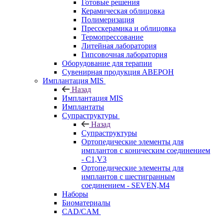
Готовые решения
Керамическая облицовка
Полимеризация
Пресскерамика и облицовка
Термопрессование
Литейная лаборатория
Гипсовочная лаборатория
Оборудование для терапии
Сувенирная продукция АВЕРОН
Имплантация MIS
Назад
Имплантация MIS
Имплантаты
Супраструктуры
Назад
Супраструктуры
Ортопедические элементы для
имплантов с коническим соединением
- C1,V3
Ортопедические элементы для
имплантов с шестигранным
соединением - SEVEN,M4
Наборы
Биоматериалы
CAD/CAM