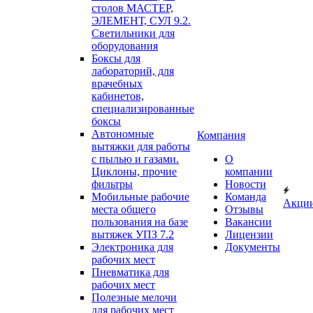
столов МАСТЕР,
ЭЛЕМЕНТ, СУЛ 9.2.
Светильники для
оборудования
Боксы для
лабораторий, для
врачебных
кабинетов,
специализированные
боксы
Автономные
Компания
вытяжки для работы
с пылью и газами.
О
Циклоны, прочие
компании
фильтры
Новости
Мобильные рабочие
Команда
Акци
места общего
Отзывы
пользования на базе
Вакансии
вытяжек УПЗ 7.2
Лицензии
Электроника для
Документы
рабочих мест
Пневматика для
рабочих мест
Полезные мелочи
для рабочих мест