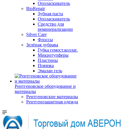
Ополаскиватель
BioRepair
Зубная паста
Ополаскиватель
Средство для
реминерализации
Silver Care
Флоссы
Зелёная дубрава
Губка гемост.коллаг.
Микротупферы
Пластины
Повязка
Эмалан гель
Рентгеновское оборудование и
материалы
Рентгеновские материалы
Рентгенозащитная одежда