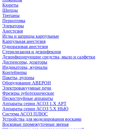
Кюреты
Шипцы
Трепаны
Периотомы
Элеваторы
Анестезия
Иглы и шприцы карпульные
Карпульная анестезия
Одноразовая анестезия
Стерилизация и дезинфекция
Дезинфицирующие средства, мыло и салфетки
Диспенсеры, дозаторы
Индикаторы, журналы
Контейнеры
Пакеты, рулоны
Оборудование АВЕРОН
Электровакуумные печи
Фрезеры зуботехнические
Пескоструйные аппараты
Аппараты серии АСОЗ 1.Х АРТ
Аппараты серии АСОЗ 5.Х НЬЮ
Система АСОЗ ПЛЮС
Устройства для моделирования восками
Восковые промежуточные звенья