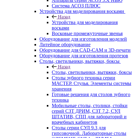
Аппараты серии АСОЗ 5.Х НЬЮ
Система АСОЗ ПЛЮС
Устройства для моделирования восками
Назад
Устройства для моделирования
восками
Восковые промежуточные звенья
Оборудование для изготовления моделей
Литейное оборудование
Оборудование для CAD-CAM и 3D-печати
Оборудование для изготовления протезов
Cтолы, светильники, вытяжки, боксы
Назад
Cтолы, светильники, вытяжки, боксы
Столы зубного техника серии
МАСТЕР. Стулья. Элементы системы
хранения
Готовые решения для столов зубного
техника
Мобильные столы, столики, стойки
серий СЗТ ДРИМ, СЗТ 7.2, СУЛ
ШТАТИВ, СПП для лабораторий и
врачебных кабинетов
Столы серии СУЛ 9.3 для
гипсовочной. Лабораторные столы