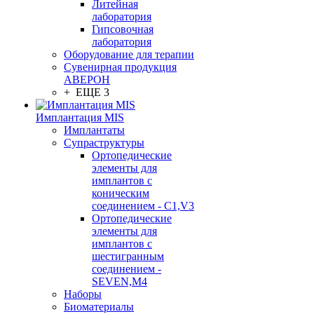
Литейная
лаборатория
Гипсовочная
лаборатория
Оборудование для терапии
Сувенирная продукция
АВЕРОН
+ ЕЩЕ 3
Имплантация MIS
Имплантаты
Супраструктуры
Ортопедические
элементы для
имплантов с
коническим
соединением - C1,V3
Ортопедические
элементы для
имплантов с
шестигранным
соединением -
SEVEN,M4
Наборы
Биоматериалы