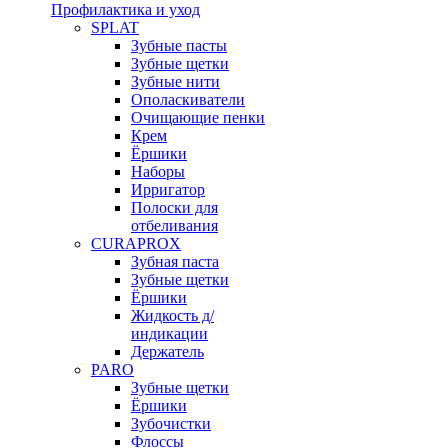
Профилактика и уход
SPLAT
Зубные пасты
Зубные щетки
Зубные нити
Ополаскиватели
Очищающие пенки
Крем
Ёршики
Наборы
Ирригатор
Полоски для
отбеливания
CURAPROX
Зубная паста
Зубные щетки
Ёршики
Жидкость д/
индикации
Держатель
PARO
Зубные щетки
Ёршики
Зубочистки
Флоссы