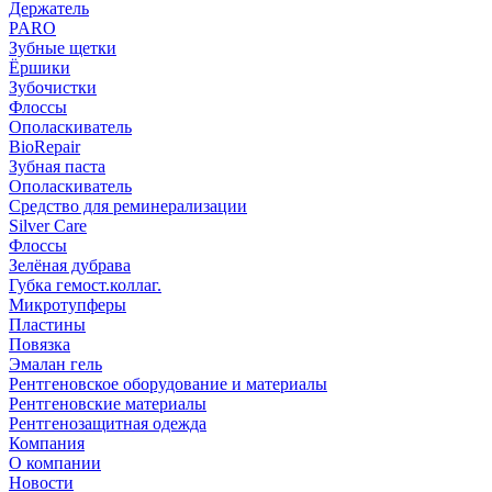
Держатель
PARO
Зубные щетки
Ёршики
Зубочистки
Флоссы
Ополаскиватель
BioRepair
Зубная паста
Ополаскиватель
Средство для реминерализации
Silver Care
Флоссы
Зелёная дубрава
Губка гемост.коллаг.
Микротупферы
Пластины
Повязка
Эмалан гель
Рентгеновское оборудование и материалы
Рентгеновские материалы
Рентгенозащитная одежда
Компания
О компании
Новости