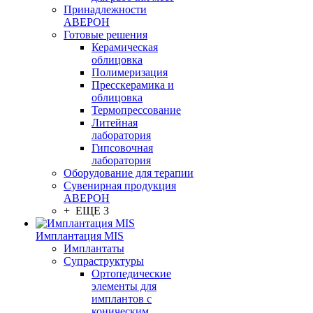
Принадлежности
АВЕРОН
Готовые решения
Керамическая
облицовка
Полимеризация
Пресскерамика и
облицовка
Термопрессование
Литейная
лаборатория
Гипсовочная
лаборатория
Оборудование для терапии
Сувенирная продукция
АВЕРОН
+ ЕЩЕ 3
Имплантация MIS
Имплантаты
Супраструктуры
Ортопедические
элементы для
имплантов с
коническим