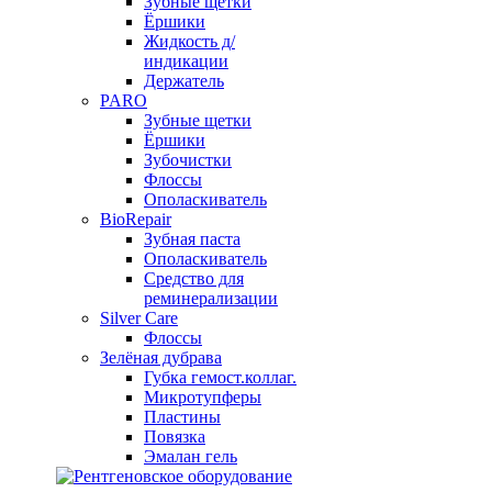
Зубные щетки
Ёршики
Жидкость д/
индикации
Держатель
PARO
Зубные щетки
Ёршики
Зубочистки
Флоссы
Ополаскиватель
BioRepair
Зубная паста
Ополаскиватель
Средство для
реминерализации
Silver Care
Флоссы
Зелёная дубрава
Губка гемост.коллаг.
Микротупферы
Пластины
Повязка
Эмалан гель