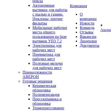
боксы
Автономные
Компания
вытяжки для работы
с пылью и газами.
О
Циклоны, прочие
компании
фильтры
Новости
Мобильные рабочие
Команда
Акци
места общего
Отзывы
пользования на базе
Вакансии
вытяжек УПЗ 7.2
Лицензии
Электроника для
Документы
рабочих мест
Пневматика для
рабочих мест
Полезные мелочи
для рабочих мест
Принадлежности
АВЕРОН
Готовые решения
Керамическая
облицовка
Полимеризация
Пресскерамика и
облицовка
Термопрессование