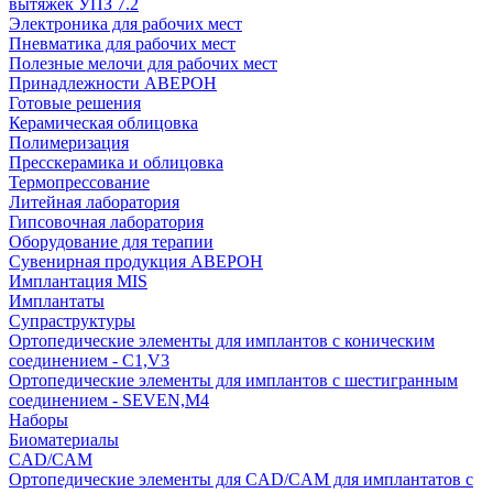
вытяжек УПЗ 7.2
Электроника для рабочих мест
Пневматика для рабочих мест
Полезные мелочи для рабочих мест
Принадлежности АВЕРОН
Готовые решения
Керамическая облицовка
Полимеризация
Пресскерамика и облицовка
Термопрессование
Литейная лаборатория
Гипсовочная лаборатория
Оборудование для терапии
Сувенирная продукция АВЕРОН
Имплантация MIS
Имплантаты
Супраструктуры
Ортопедические элементы для имплантов с коническим
соединением - C1,V3
Ортопедические элементы для имплантов с шестигранным
соединением - SEVEN,M4
Наборы
Биоматериалы
CAD/CAM
Ортопедические элементы для CAD/CAM для имплантатов с