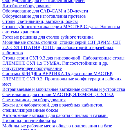
Оборудование для изготовления моделей
Литейное оборудование
Оборудование для CAD-CAM и 3D-печати
Оборудование для изготовления протезов
Cтолы, светильники, вытяжки, боксы
Столы зубного техника серии МАСТЕР. Стулья. Элементы
системы хранения
Готовые решения для столов зубного техника
Мобильные столы, столики, стойки серий СЗТ ДРИМ, СЗТ
7.2, СУЛ ШТАТИВ, СПП для лабораторий и врачебных
кабинетов
Столы серии СУЛ 9.3 для гипсовочной. Лабораторные столы
ЭЛЕМЕНТ, СУЛ 1.х ТУМБА. Гипсоотстойники и др.
сопутствующее оборудование
Системы БРИДЖ и ВЕРТИКАЛЬ для столов МАСТЕР,
ЭЛЕМЕНТ, СУЛ 9.2. Произвольные конфигурации рабочих
мест
Встраиваемые и мобильные вытяжные системы и устройства
Светильники для столов МАСТЕР, ЭЛЕМЕНТ, СУЛ 9.2.
Светильники для оборудования
Боксы для лабораторий, для врачебных кабинетов,
специализированные боксы
Автономные вытяжки для работы с пылью и газами.
Циклоны, прочие фильтры
Мобильные рабочие места общего пользования на базе