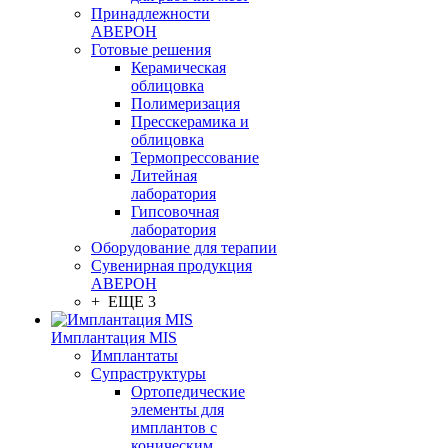
Принадлежности
АВЕРОН
Готовые решения
Керамическая
облицовка
Полимеризация
Пресскерамика и
облицовка
Термопрессование
Литейная
лаборатория
Гипсовочная
лаборатория
Оборудование для терапии
Сувенирная продукция
АВЕРОН
+ ЕЩЕ 3
Имплантация MIS
Имплантаты
Супраструктуры
Ортопедические
элементы для
имплантов с
коническим