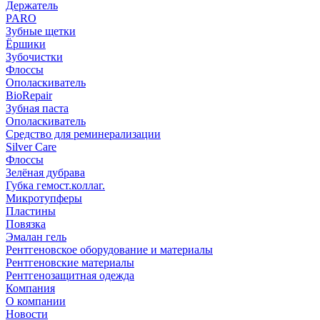
Держатель
PARO
Зубные щетки
Ёршики
Зубочистки
Флоссы
Ополаскиватель
BioRepair
Зубная паста
Ополаскиватель
Средство для реминерализации
Silver Care
Флоссы
Зелёная дубрава
Губка гемост.коллаг.
Микротупферы
Пластины
Повязка
Эмалан гель
Рентгеновское оборудование и материалы
Рентгеновские материалы
Рентгенозащитная одежда
Компания
О компании
Новости