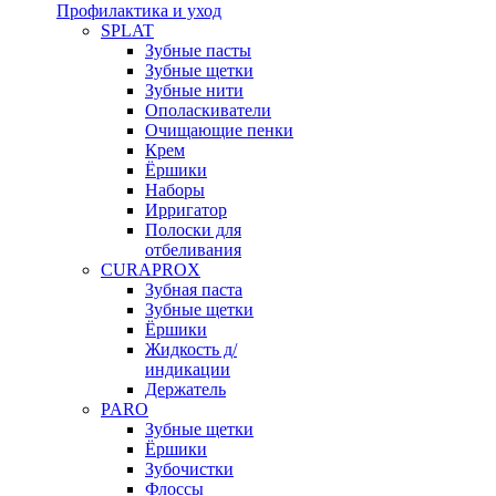
Профилактика и уход
SPLAT
Зубные пасты
Зубные щетки
Зубные нити
Ополаскиватели
Очищающие пенки
Крем
Ёршики
Наборы
Ирригатор
Полоски для
отбеливания
CURAPROX
Зубная паста
Зубные щетки
Ёршики
Жидкость д/
индикации
Держатель
PARO
Зубные щетки
Ёршики
Зубочистки
Флоссы