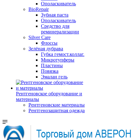
Ополаскиватель
BioRepair
Зубная паста
Ополаскиватель
Средство для
реминерализации
Silver Care
Флоссы
Зелёная дубрава
Губка гемост.коллаг.
Микротупферы
Пластины
Повязка
Эмалан гель
Рентгеновское оборудование и
материалы
Рентгеновские материалы
Рентгенозащитная одежда