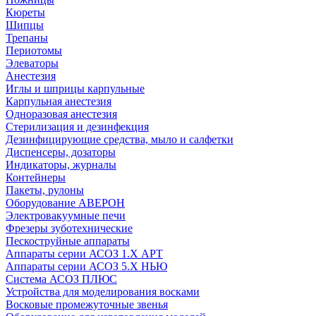
Кюреты
Шипцы
Трепаны
Периотомы
Элеваторы
Анестезия
Иглы и шприцы карпульные
Карпульная анестезия
Одноразовая анестезия
Стерилизация и дезинфекция
Дезинфицирующие средства, мыло и салфетки
Диспенсеры, дозаторы
Индикаторы, журналы
Контейнеры
Пакеты, рулоны
Оборудование АВЕРОН
Электровакуумные печи
Фрезеры зуботехнические
Пескоструйные аппараты
Аппараты серии АСОЗ 1.Х АРТ
Аппараты серии АСОЗ 5.Х НЬЮ
Система АСОЗ ПЛЮС
Устройства для моделирования восками
Восковые промежуточные звенья