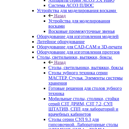
Аппараты серии АСОЗ 5.Х НЬЮ
Система АСОЗ ПЛЮС
Устройства для моделирования восками
Назад
Устройства для моделирования
восками
Восковые промежуточные звенья
Оборудование для изготовления моделей
Литейное оборудование
Оборудование для CAD-CAM и 3D-печати
Оборудование для изготовления протезов
Cтолы, светильники, вытяжки, боксы
Назад
Cтолы, светильники, вытяжки, боксы
Столы зубного техника серии
МАСТЕР. Стулья. Элементы системы
хранения
Готовые решения для столов зубного
техника
Мобильные столы, столики, стойки
серий СЗТ ДРИМ, СЗТ 7.2, СУЛ
ШТАТИВ, СПП для лабораторий и
врачебных кабинетов
Столы серии СУЛ 9.3 для
гипсовочной. Лабораторные столы