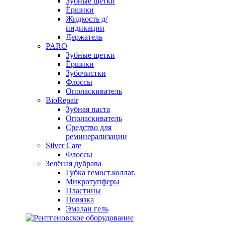
Зубные щетки
Ёршики
Жидкость д/
индикации
Держатель
PARO
Зубные щетки
Ёршики
Зубочистки
Флоссы
Ополаскиватель
BioRepair
Зубная паста
Ополаскиватель
Средство для
реминерализации
Silver Care
Флоссы
Зелёная дубрава
Губка гемост.коллаг.
Микротупферы
Пластины
Повязка
Эмалан гель