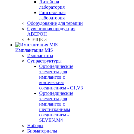
Литейная
лаборатория
Гипсовочная
лаборатория
Оборудование для терапии
Сувенирная продукция
АВЕРОН
+ ЕЩЕ 3
Имплантация MIS
Имплантаты
Супраструктуры
Ортопедические
элементы для
имплантов с
коническим
соединением - C1,V3
Ортопедические
элементы для
имплантов с
шестигранным
соединением -
SEVEN,M4
Наборы
Биоматериалы