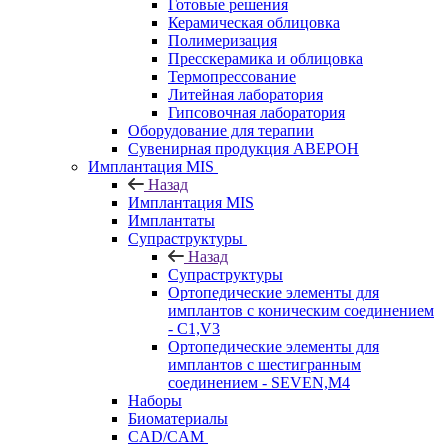
Готовые решения
Керамическая облицовка
Полимеризация
Пресскерамика и облицовка
Термопрессование
Литейная лаборатория
Гипсовочная лаборатория
Оборудование для терапии
Сувенирная продукция АВЕРОН
Имплантация MIS
Назад
Имплантация MIS
Имплантаты
Супраструктуры
Назад
Супраструктуры
Ортопедические элементы для
имплантов с коническим соединением
- C1,V3
Ортопедические элементы для
имплантов с шестигранным
соединением - SEVEN,M4
Наборы
Биоматериалы
CAD/CAM