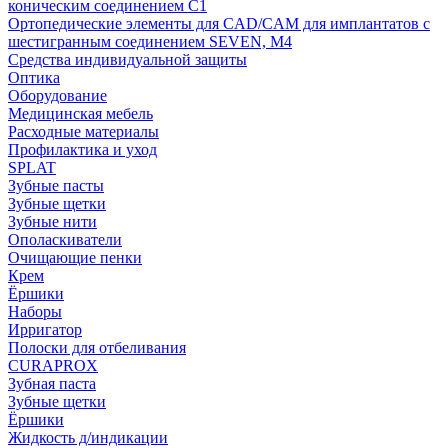
коническим соединением С1
Ортопедические элементы для CAD/CAM для имплантатов с
шестигранным соединением SEVEN, М4
Средства индивидуальной защиты
Оптика
Оборудование
Медицинская мебель
Расходные материалы
Профилактика и уход
SPLAT
Зубные пасты
Зубные щетки
Зубные нити
Ополаскиватели
Очищающие пенки
Крем
Ёршики
Наборы
Ирригатор
Полоски для отбеливания
CURAPROX
Зубная паста
Зубные щетки
Ёршики
Жидкость д/индикации