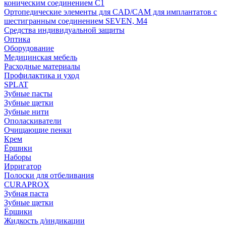
коническим соединением С1
Ортопедические элементы для CAD/CAM для имплантатов с
шестигранным соединением SEVEN, М4
Средства индивидуальной защиты
Оптика
Оборудование
Медицинская мебель
Расходные материалы
Профилактика и уход
SPLAT
Зубные пасты
Зубные щетки
Зубные нити
Ополаскиватели
Очищающие пенки
Крем
Ёршики
Наборы
Ирригатор
Полоски для отбеливания
CURAPROX
Зубная паста
Зубные щетки
Ёршики
Жидкость д/индикации