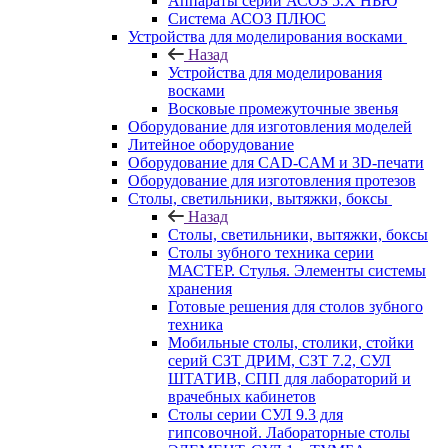
Аппараты серии АСОЗ 5.Х НЬЮ
Система АСОЗ ПЛЮС
Устройства для моделирования восками
Назад
Устройства для моделирования
восками
Восковые промежуточные звенья
Оборудование для изготовления моделей
Литейное оборудование
Оборудование для CAD-CAM и 3D-печати
Оборудование для изготовления протезов
Cтолы, светильники, вытяжки, боксы
Назад
Cтолы, светильники, вытяжки, боксы
Столы зубного техника серии
МАСТЕР. Стулья. Элементы системы
хранения
Готовые решения для столов зубного
техника
Мобильные столы, столики, стойки
серий СЗТ ДРИМ, СЗТ 7.2, СУЛ
ШТАТИВ, СПП для лабораторий и
врачебных кабинетов
Столы серии СУЛ 9.3 для
гипсовочной. Лабораторные столы