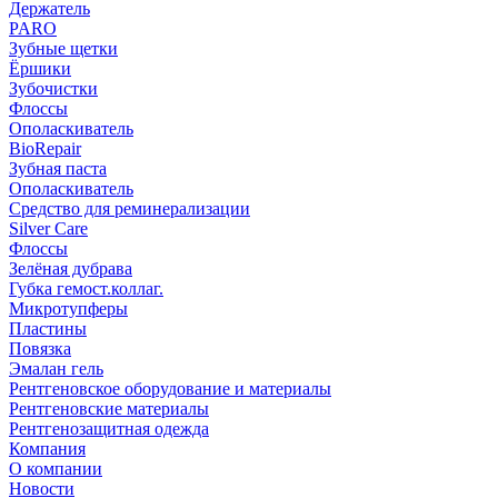
Держатель
PARO
Зубные щетки
Ёршики
Зубочистки
Флоссы
Ополаскиватель
BioRepair
Зубная паста
Ополаскиватель
Средство для реминерализации
Silver Care
Флоссы
Зелёная дубрава
Губка гемост.коллаг.
Микротупферы
Пластины
Повязка
Эмалан гель
Рентгеновское оборудование и материалы
Рентгеновские материалы
Рентгенозащитная одежда
Компания
О компании
Новости