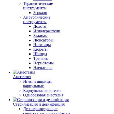
Терапевтические
инструменты
Зеркало
Хирургические
инструменты
Долото
Иглодержатели
Зажимы
Люксаторы
Ножницы
Кюреты
Шипцы
Трепаны
Периотомы
Элеваторы
Анестезия
Иглы и шприцы
карпульные
Карпульная анестезия
Одноразовая анестезия
Стерилизация и дезинфекция
Дезинфицирующие
средства, мыло и салфетки