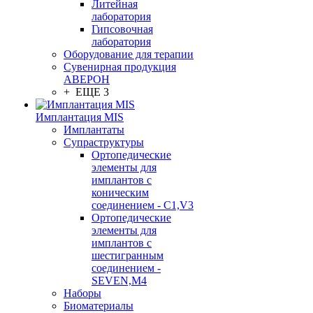
Литейная
лаборатория
Гипсовочная
лаборатория
Оборудование для терапии
Сувенирная продукция
АВЕРОН
+ ЕЩЕ 3
Имплантация MIS
Имплантаты
Супраструктуры
Ортопедические
элементы для
имплантов с
коническим
соединением - C1,V3
Ортопедические
элементы для
имплантов с
шестигранным
соединением -
SEVEN,M4
Наборы
Биоматериалы