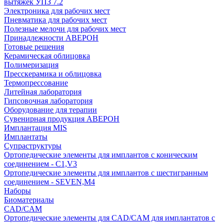
вытяжек УПЗ 7.2
Электроника для рабочих мест
Пневматика для рабочих мест
Полезные мелочи для рабочих мест
Принадлежности АВЕРОН
Готовые решения
Керамическая облицовка
Полимеризация
Пресскерамика и облицовка
Термопрессование
Литейная лаборатория
Гипсовочная лаборатория
Оборудование для терапии
Сувенирная продукция АВЕРОН
Имплантация MIS
Имплантаты
Супраструктуры
Ортопедические элементы для имплантов с коническим
соединением - C1,V3
Ортопедические элементы для имплантов с шестигранным
соединением - SEVEN,M4
Наборы
Биоматериалы
CAD/CAM
Ортопедические элементы для CAD/CAM для имплантатов с