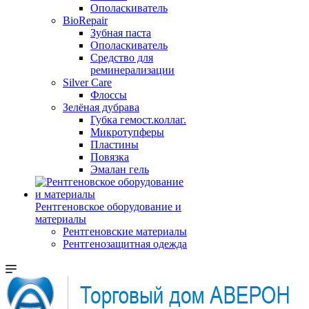
Ополаскиватель
BioRepair
Зубная паста
Ополаскиватель
Средство для
реминерализации
Silver Care
Флоссы
Зелёная дубрава
Губка гемост.коллаг.
Микротупферы
Пластины
Повязка
Эмалан гель
Рентгеновское оборудование и
материалы
Рентгеновские материалы
Рентгенозащитная одежда