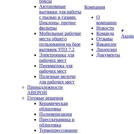
боксы
Автономные
Компания
вытяжки для работы
с пылью и газами.
О
Циклоны, прочие
компании
фильтры
Новости
Мобильные рабочие
Команда
Акци
места общего
Отзывы
пользования на базе
Вакансии
вытяжек УПЗ 7.2
Лицензии
Электроника для
Документы
рабочих мест
Пневматика для
рабочих мест
Полезные мелочи
для рабочих мест
Принадлежности
АВЕРОН
Готовые решения
Керамическая
облицовка
Полимеризация
Пресскерамика и
облицовка
Термопрессование