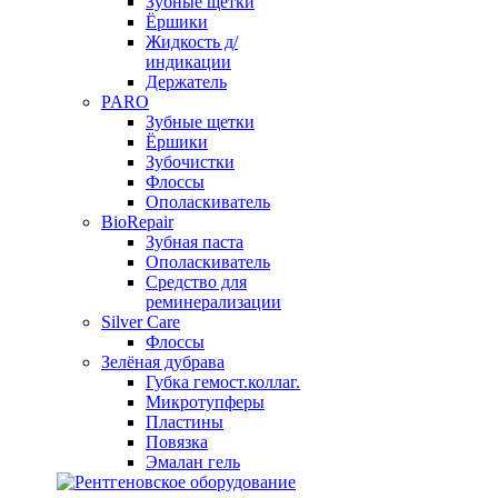
Зубные щетки
Ёршики
Жидкость д/
индикации
Держатель
PARO
Зубные щетки
Ёршики
Зубочистки
Флоссы
Ополаскиватель
BioRepair
Зубная паста
Ополаскиватель
Средство для
реминерализации
Silver Care
Флоссы
Зелёная дубрава
Губка гемост.коллаг.
Микротупферы
Пластины
Повязка
Эмалан гель