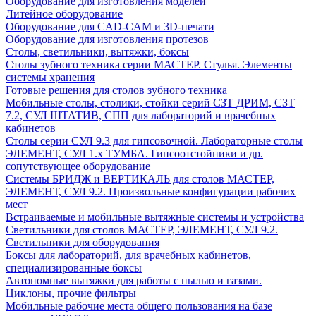
Оборудование для изготовления моделей
Литейное оборудование
Оборудование для CAD-CAM и 3D-печати
Оборудование для изготовления протезов
Cтолы, светильники, вытяжки, боксы
Столы зубного техника серии МАСТЕР. Стулья. Элементы
системы хранения
Готовые решения для столов зубного техника
Мобильные столы, столики, стойки серий СЗТ ДРИМ, СЗТ
7.2, СУЛ ШТАТИВ, СПП для лабораторий и врачебных
кабинетов
Столы серии СУЛ 9.3 для гипсовочной. Лабораторные столы
ЭЛЕМЕНТ, СУЛ 1.х ТУМБА. Гипсоотстойники и др.
сопутствующее оборудование
Системы БРИДЖ и ВЕРТИКАЛЬ для столов МАСТЕР,
ЭЛЕМЕНТ, СУЛ 9.2. Произвольные конфигурации рабочих
мест
Встраиваемые и мобильные вытяжные системы и устройства
Светильники для столов МАСТЕР, ЭЛЕМЕНТ, СУЛ 9.2.
Светильники для оборудования
Боксы для лабораторий, для врачебных кабинетов,
специализированные боксы
Автономные вытяжки для работы с пылью и газами.
Циклоны, прочие фильтры
Мобильные рабочие места общего пользования на базе