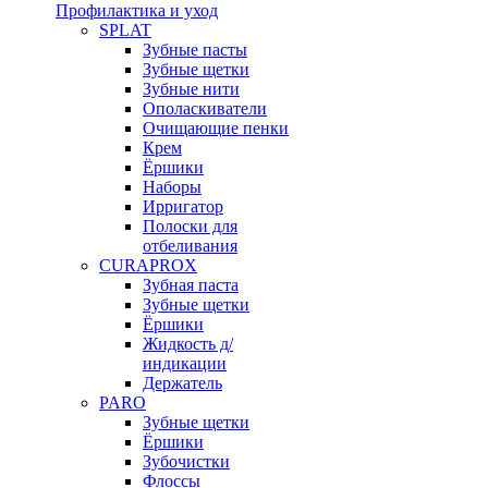
Профилактика и уход
SPLAT
Зубные пасты
Зубные щетки
Зубные нити
Ополаскиватели
Очищающие пенки
Крем
Ёршики
Наборы
Ирригатор
Полоски для
отбеливания
CURAPROX
Зубная паста
Зубные щетки
Ёршики
Жидкость д/
индикации
Держатель
PARO
Зубные щетки
Ёршики
Зубочистки
Флоссы