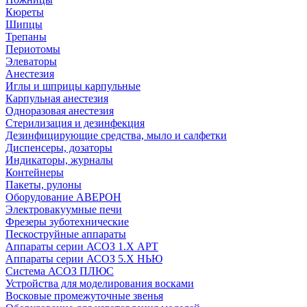
Кюреты
Шипцы
Трепаны
Периотомы
Элеваторы
Анестезия
Иглы и шприцы карпульные
Карпульная анестезия
Одноразовая анестезия
Стерилизация и дезинфекция
Дезинфицирующие средства, мыло и салфетки
Диспенсеры, дозаторы
Индикаторы, журналы
Контейнеры
Пакеты, рулоны
Оборудование АВЕРОН
Электровакуумные печи
Фрезеры зуботехнические
Пескоструйные аппараты
Аппараты серии АСОЗ 1.Х АРТ
Аппараты серии АСОЗ 5.Х НЬЮ
Система АСОЗ ПЛЮС
Устройства для моделирования восками
Восковые промежуточные звенья