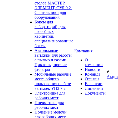
столов МАСТЕР,
ЭЛЕМЕНТ, СУЛ 9.2.
Светильники для
оборудования
Боксы для
лабораторий, для
врачебных
кабинетов,
специализированные
боксы
Автономные
Компания
вытяжки для работы
с пылью и газами.
О
Циклоны, прочие
компании
фильтры
Новости
Мобильные рабочие
Команда
Акци
места общего
Отзывы
пользования на базе
Вакансии
вытяжек УПЗ 7.2
Лицензии
Электроника для
Документы
рабочих мест
Пневматика для
рабочих мест
Полезные мелочи
для рабочих мест