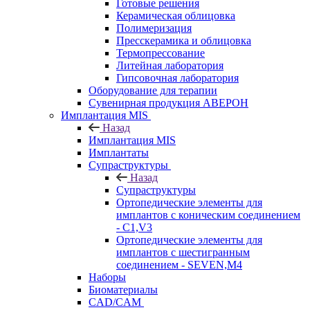
Готовые решения
Керамическая облицовка
Полимеризация
Пресскерамика и облицовка
Термопрессование
Литейная лаборатория
Гипсовочная лаборатория
Оборудование для терапии
Сувенирная продукция АВЕРОН
Имплантация MIS
Назад
Имплантация MIS
Имплантаты
Супраструктуры
Назад
Супраструктуры
Ортопедические элементы для
имплантов с коническим соединением
- C1,V3
Ортопедические элементы для
имплантов с шестигранным
соединением - SEVEN,M4
Наборы
Биоматериалы
CAD/CAM