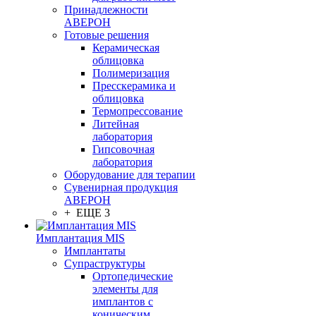
Принадлежности
АВЕРОН
Готовые решения
Керамическая
облицовка
Полимеризация
Пресскерамика и
облицовка
Термопрессование
Литейная
лаборатория
Гипсовочная
лаборатория
Оборудование для терапии
Сувенирная продукция
АВЕРОН
+ ЕЩЕ 3
Имплантация MIS
Имплантаты
Супраструктуры
Ортопедические
элементы для
имплантов с
коническим