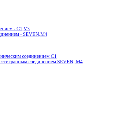
ением - C1,V3
единением - SEVEN,M4
оническим соединением С1
шестигранным соединением SEVEN, М4