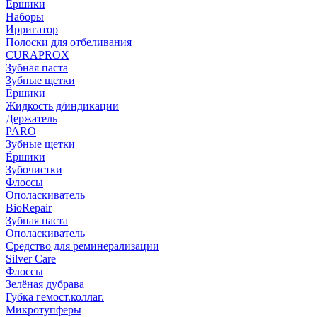
Ёршики
Наборы
Ирригатор
Полоски для отбеливания
CURAPROX
Зубная паста
Зубные щетки
Ёршики
Жидкость д/индикации
Держатель
PARO
Зубные щетки
Ёршики
Зубочистки
Флоссы
Ополаскиватель
BioRepair
Зубная паста
Ополаскиватель
Средство для реминерализации
Silver Care
Флоссы
Зелёная дубрава
Губка гемост.коллаг.
Микротупферы