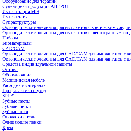
Оборудование для терапии
Сувенирная продукция АВЕРОН
Имплантация MIS
Имплантаты
Супраструктуры
Ортопедические элементы для имплантов с коническим соедин
Ортопедические элементы для имплантов с шестигранным со
Наборы
Биоматериалы
CAD/CAM
Ортопедические элементы для CAD/CAM для имплантатов с к
Ортопедические элементы для CAD/CAM для имплантатов с 
Средства индивидуальной защиты
Оптика
Оборудование
Медицинская мебель
Расходные материалы
Профилактика и уход
SPLAT
Зубные пасты
Зубные щетки
Зубные нити
Ополаскиватели
Очищающие пенки
Крем