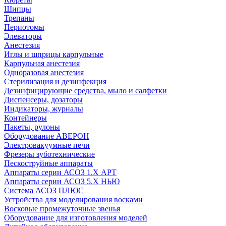
Шипцы
Трепаны
Периотомы
Элеваторы
Анестезия
Иглы и шприцы карпульные
Карпульная анестезия
Одноразовая анестезия
Стерилизация и дезинфекция
Дезинфицирующие средства, мыло и салфетки
Диспенсеры, дозаторы
Индикаторы, журналы
Контейнеры
Пакеты, рулоны
Оборудование АВЕРОН
Электровакуумные печи
Фрезеры зуботехнические
Пескоструйные аппараты
Аппараты серии АСОЗ 1.Х АРТ
Аппараты серии АСОЗ 5.Х НЬЮ
Система АСОЗ ПЛЮС
Устройства для моделирования восками
Восковые промежуточные звенья
Оборудование для изготовления моделей