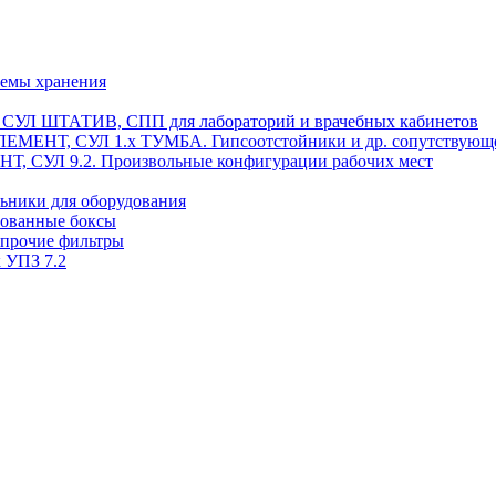
темы хранения
, СУЛ ШТАТИВ, СПП для лабораторий и врачебных кабинетов
ЭЛЕМЕНТ, СУЛ 1.х ТУМБА. Гипсоотстойники и др. сопутствующ
 СУЛ 9.2. Произвольные конфигурации рабочих мест
ьники для оборудования
рованные боксы
 прочие фильтры
 УПЗ 7.2