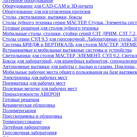
Литейное оборудование
Оборудование для CAD-CAM и 3D-печати
Оборудование для изготовления протезов
Cтолы, светильники, вытяжки, боксы
Столы зубного техника серии МАСТЕР. Стулья. Элементы сис
Готовые решения для столов зубного техника
Мобильные столы, столики, стойки серий СЗТ ДРИМ, СЗТ 7.2
Столы серии СУЛ 9.3 для гипсовочной. Лабораторные столы 
Системы БРИДЖ и ВЕРТИКАЛЬ для столов МАСТЕР, ЭЛЕМЕНТ,
Встраиваемые и мобильные вытяжные системы и устройства
Светильники для столов МАСТЕР, ЭЛЕМЕНТ, СУЛ 9.2. Светил
Боксы для лабораторий, для врачебных кабинетов, специализи
Автономные вытяжки для работы с пылью и газами. Циклоны,
Мобильные рабочие места общего пользования на базе вытяжек
Электроника для рабочих мест
Пневматика для рабочих мест
Полезные мелочи для рабочих мест
Принадлежности АВЕРОН
Готовые решения
Керамическая облицовка
Полимеризация
Пресскерамика и облицовка
Термопрессование
Литейная лаборатория
Гипсовочная лаборатория