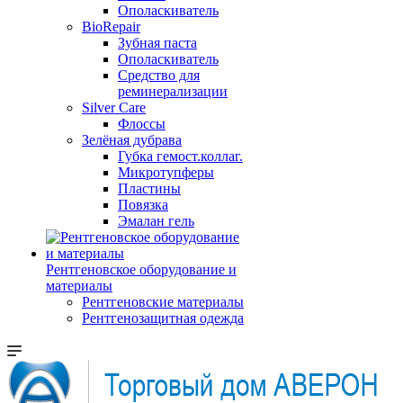
Ополаскиватель
BioRepair
Зубная паста
Ополаскиватель
Средство для
реминерализации
Silver Care
Флоссы
Зелёная дубрава
Губка гемост.коллаг.
Микротупферы
Пластины
Повязка
Эмалан гель
Рентгеновское оборудование и
материалы
Рентгеновские материалы
Рентгенозащитная одежда