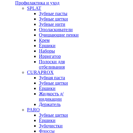
Профилактика и уход
SPLAT
Зубные пасты
Зубные щетки
Зубные нити
Ополаскиватели
Очищающие пенки
Крем
Ёршики
Наборы
Ирригатор
Полоски для
отбеливания
CURAPROX
Зубная паста
Зубные щетки
Ёршики
Жидкость д/
индикации
Держатель
PARO
Зубные щетки
Ёршики
Зубочистки
Флоссы