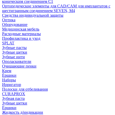
коническим соединением С1
Ортопедические элементы для CAD/CAM для имплантатов с
шестигранным соединением SEVEN, М4
Средства индивидуальной защиты
Оптика
Оборудование
Медицинская мебель
Расходные материалы
Профилактика и уход
SPLAT
Зубные пасты
Зубные щетки
Зубные нити
Ополаскиватели
Очищающие пенки
Крем
Ёршики
Наборы
Ирригатор
Полоски для отбеливания
CURAPROX
Зубная паста
Зубные щетки
Ёршики
Жидкость д/индикации