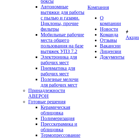
боксы
Автономные
Компания
вытяжки для работы
с пылью и газами.
О
Циклоны, прочие
компании
фильтры
Новости
Мобильные рабочие
Команда
Акци
места общего
Отзывы
пользования на базе
Вакансии
вытяжек УПЗ 7.2
Лицензии
Электроника для
Документы
рабочих мест
Пневматика для
рабочих мест
Полезные мелочи
для рабочих мест
Принадлежности
АВЕРОН
Готовые решения
Керамическая
облицовка
Полимеризация
Пресскерамика и
облицовка
Термопрессование