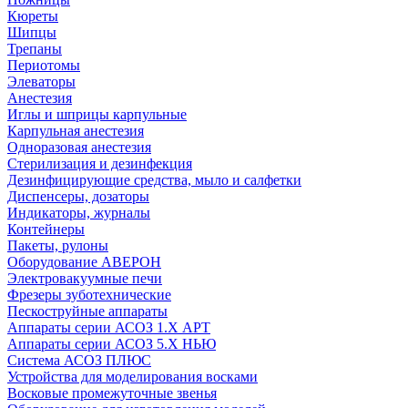
Кюреты
Шипцы
Трепаны
Периотомы
Элеваторы
Анестезия
Иглы и шприцы карпульные
Карпульная анестезия
Одноразовая анестезия
Стерилизация и дезинфекция
Дезинфицирующие средства, мыло и салфетки
Диспенсеры, дозаторы
Индикаторы, журналы
Контейнеры
Пакеты, рулоны
Оборудование АВЕРОН
Электровакуумные печи
Фрезеры зуботехнические
Пескоструйные аппараты
Аппараты серии АСОЗ 1.Х АРТ
Аппараты серии АСОЗ 5.Х НЬЮ
Система АСОЗ ПЛЮС
Устройства для моделирования восками
Восковые промежуточные звенья