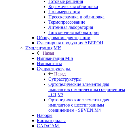
Готовые решения
Керамическая облицовка
Полимеризация
Пресскерамика и облицовка
Термопрессование
Литейная лаборатория
Гипсовочная лаборатория
Оборудование для терапии
Сувенирная продукция АВЕРОН
Имплантация MIS
Назад
Имплантация MIS
Имплантаты
Супраструктуры
Назад
Супраструктуры
Ортопедические элементы для
имплантов с коническим соединением
- C1,V3
Ортопедические элементы для
имплантов с шестигранным
соединением - SEVEN,M4
Наборы
Биоматериалы
CAD/CAM