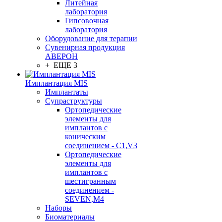
Литейная
лаборатория
Гипсовочная
лаборатория
Оборудование для терапии
Сувенирная продукция
АВЕРОН
+ ЕЩЕ 3
Имплантация MIS
Имплантаты
Супраструктуры
Ортопедические
элементы для
имплантов с
коническим
соединением - C1,V3
Ортопедические
элементы для
имплантов с
шестигранным
соединением -
SEVEN,M4
Наборы
Биоматериалы