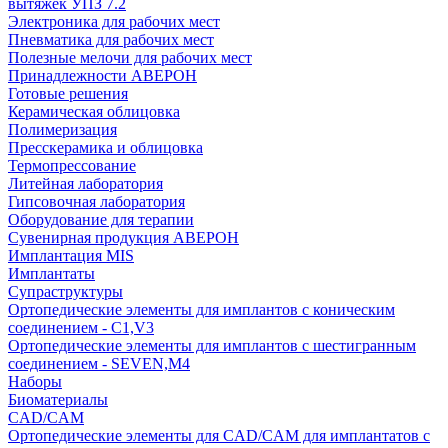
вытяжек УПЗ 7.2
Электроника для рабочих мест
Пневматика для рабочих мест
Полезные мелочи для рабочих мест
Принадлежности АВЕРОН
Готовые решения
Керамическая облицовка
Полимеризация
Пресскерамика и облицовка
Термопрессование
Литейная лаборатория
Гипсовочная лаборатория
Оборудование для терапии
Сувенирная продукция АВЕРОН
Имплантация MIS
Имплантаты
Супраструктуры
Ортопедические элементы для имплантов с коническим
соединением - C1,V3
Ортопедические элементы для имплантов с шестигранным
соединением - SEVEN,M4
Наборы
Биоматериалы
CAD/CAM
Ортопедические элементы для CAD/CAM для имплантатов с