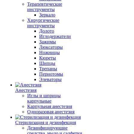
Терапевтические
инструменты
Зеркало
Хирургические
инструменты
Долото
Иглодержатели
Зажимы
Люксаторы
Ножницы
Кюреты
Шипцы
Трепаны
Периотомы
Элеваторы
Анестезия
Иглы и шприцы
карпульные
Карпульная анестезия
Одноразовая анестезия
Стерилизация и дезинфекция
Дезинфицирующие
средства, мыло и салфетки