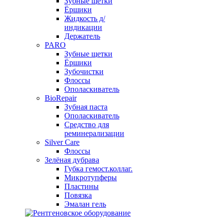
Зубные щетки
Ёршики
Жидкость д/
индикации
Держатель
PARO
Зубные щетки
Ёршики
Зубочистки
Флоссы
Ополаскиватель
BioRepair
Зубная паста
Ополаскиватель
Средство для
реминерализации
Silver Care
Флоссы
Зелёная дубрава
Губка гемост.коллаг.
Микротупферы
Пластины
Повязка
Эмалан гель