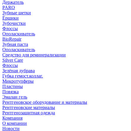
Держатель
PARO
Зубные щетки
Ёршики
Зубочистки
Флоссы
Ополаскиватель
BioRepair
Зубная паста
Ополаскиватель
Средство для реминерализации
Silver Care
Флоссы
Зелёная дубрава
Губка гемост.коллаг.
Микротупферы
Пластины
Повязка
Эмалан гель
Рентгеновское оборудование и материалы
Рентгеновские материалы
Рентгенозащитная одежда
Компания
О компании
Новости