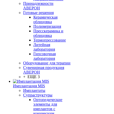
Принадлежности
АВЕРОН
Готовые решения
Керамическая
облицовка
Полимеризация
Пресскерамика и
облицовка
Термопрессование
Литейная
лаборатория
Гипсовочная
лаборатория
Оборудование для терапии
Сувенирная продукция
АВЕРОН
+ ЕЩЕ 3
Имплантация MIS
Имплантаты
Супраструктуры
Ортопедические
элементы для
имплантов с
коническим