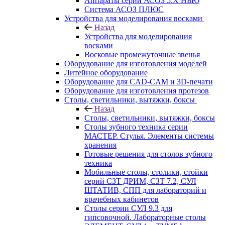
Аппараты серии АСОЗ 5.Х НЬЮ
Система АСОЗ ПЛЮС
Устройства для моделирования восками
Назад
Устройства для моделирования
восками
Восковые промежуточные звенья
Оборудование для изготовления моделей
Литейное оборудование
Оборудование для CAD-CAM и 3D-печати
Оборудование для изготовления протезов
Cтолы, светильники, вытяжки, боксы
Назад
Cтолы, светильники, вытяжки, боксы
Столы зубного техника серии
МАСТЕР. Стулья. Элементы системы
хранения
Готовые решения для столов зубного
техника
Мобильные столы, столики, стойки
серий СЗТ ДРИМ, СЗТ 7.2, СУЛ
ШТАТИВ, СПП для лабораторий и
врачебных кабинетов
Столы серии СУЛ 9.3 для
гипсовочной. Лабораторные столы