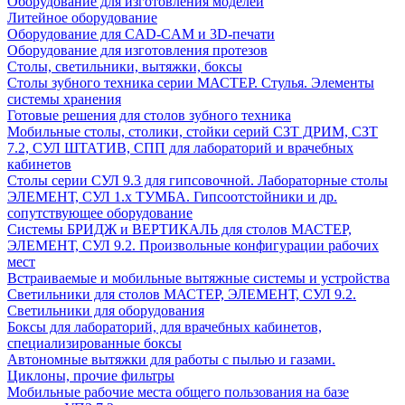
Оборудование для изготовления моделей
Литейное оборудование
Оборудование для CAD-CAM и 3D-печати
Оборудование для изготовления протезов
Cтолы, светильники, вытяжки, боксы
Столы зубного техника серии МАСТЕР. Стулья. Элементы
системы хранения
Готовые решения для столов зубного техника
Мобильные столы, столики, стойки серий СЗТ ДРИМ, СЗТ
7.2, СУЛ ШТАТИВ, СПП для лабораторий и врачебных
кабинетов
Столы серии СУЛ 9.3 для гипсовочной. Лабораторные столы
ЭЛЕМЕНТ, СУЛ 1.х ТУМБА. Гипсоотстойники и др.
сопутствующее оборудование
Системы БРИДЖ и ВЕРТИКАЛЬ для столов МАСТЕР,
ЭЛЕМЕНТ, СУЛ 9.2. Произвольные конфигурации рабочих
мест
Встраиваемые и мобильные вытяжные системы и устройства
Светильники для столов МАСТЕР, ЭЛЕМЕНТ, СУЛ 9.2.
Светильники для оборудования
Боксы для лабораторий, для врачебных кабинетов,
специализированные боксы
Автономные вытяжки для работы с пылью и газами.
Циклоны, прочие фильтры
Мобильные рабочие места общего пользования на базе