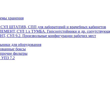
темы хранения
, СУЛ ШТАТИВ, СПП для лабораторий и врачебных кабинетов
ЭЛЕМЕНТ, СУЛ 1.х ТУМБА. Гипсоотстойники и др. сопутствующ
 СУЛ 9.2. Произвольные конфигурации рабочих мест
ьники для оборудования
рованные боксы
 прочие фильтры
 УПЗ 7.2