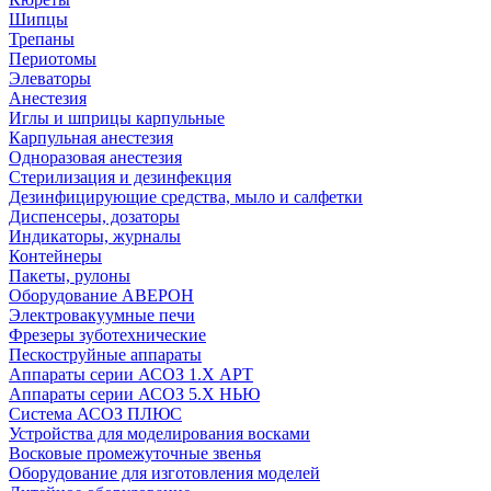
Шипцы
Трепаны
Периотомы
Элеваторы
Анестезия
Иглы и шприцы карпульные
Карпульная анестезия
Одноразовая анестезия
Стерилизация и дезинфекция
Дезинфицирующие средства, мыло и салфетки
Диспенсеры, дозаторы
Индикаторы, журналы
Контейнеры
Пакеты, рулоны
Оборудование АВЕРОН
Электровакуумные печи
Фрезеры зуботехнические
Пескоструйные аппараты
Аппараты серии АСОЗ 1.Х АРТ
Аппараты серии АСОЗ 5.Х НЬЮ
Система АСОЗ ПЛЮС
Устройства для моделирования восками
Восковые промежуточные звенья
Оборудование для изготовления моделей