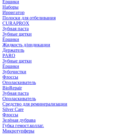
Ёршики
Наборы
Ирригатор
Полоски для отбеливания
CURAPROX
Зубная паста
Зубные щетки
Ёршики
Жидкость д/индикации
Держатель
PARO
Зубные щетки
Ёршики
Зубочистки
Флоссы
Ополаскиватель
BioRepair
Зубная паста
Ополаскиватель
Средство для реминерализации
Silver Care
Флоссы
Зелёная дубрава
Губка гемост.коллаг.
Микротупферы