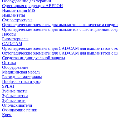
Оборудование для терапии
Сувенирная продукция АВЕРОН
Имплантация MIS
Имплантаты
Супраструктуры
Ортопедические элементы для имплантов с коническим соедин
Ортопедические элементы для имплантов с шестигранным со
Наборы
Биоматериалы
CAD/CAM
Ортопедические элементы для CAD/CAM для имплантатов с к
Ортопедические элементы для CAD/CAM для имплантатов с 
Средства индивидуальной защиты
Оптика
Оборудование
Медицинская мебель
Расходные материалы
Профилактика и уход
SPLAT
Зубные пасты
Зубные щетки
Зубные нити
Ополаскиватели
Очищающие пенки
Крем