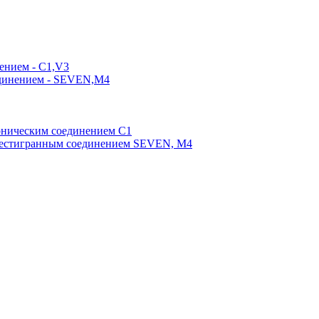
ением - C1,V3
единением - SEVEN,M4
оническим соединением С1
шестигранным соединением SEVEN, М4