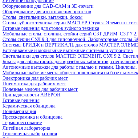
Литейное оборудование
Оборудование для CAD-CAM и 3D-печати
Оборудование для изготовления протезов
Cтолы, светильники, вытяжки, боксы
Столы зубного техника серии МАСТЕР. Стулья. Элементы сис
Готовые решения для столов зубного техника
Мобильные столы, столики, стойки серий СЗТ ДРИМ, СЗТ 7.2
Столы серии СУЛ 9.3 для гипсовочной. Лабораторные столы 
Системы БРИДЖ и ВЕРТИКАЛЬ для столов МАСТЕР, ЭЛЕМЕНТ,
Встраиваемые и мобильные вытяжные системы и устройства
Светильники для столов МАСТЕР, ЭЛЕМЕНТ, СУЛ 9.2. Светил
Боксы для лабораторий, для врачебных кабинетов, специализи
Автономные вытяжки для работы с пылью и газами. Циклоны,
Мобильные рабочие места общего пользования на базе вытяжек
Электроника для рабочих мест
Пневматика для рабочих мест
Полезные мелочи для рабочих мест
Принадлежности АВЕРОН
Готовые решения
Керамическая облицовка
Полимеризация
Пресскерамика и облицовка
Термопрессование
Литейная лаборатория
Гипсовочная лаборатория