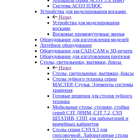
Аппараты серии АСОЗ 5.Х НЬЮ
Система АСОЗ ПЛЮС
Устройства для моделирования восками
Назад
Устройства для моделирования
восками
Восковые промежуточные звенья
Оборудование для изготовления моделей
Литейное оборудование
Оборудование для CAD-CAM и 3D-печати
Оборудование для изготовления протезов
Cтолы, светильники, вытяжки, боксы
Назад
Cтолы, светильники, вытяжки, боксы
Столы зубного техника серии
МАСТЕР. Стулья. Элементы системы
хранения
Готовые решения для столов зубного
техника
Мобильные столы, столики, стойки
серий СЗТ ДРИМ, СЗТ 7.2, СУЛ
ШТАТИВ, СПП для лабораторий и
врачебных кабинетов
Столы серии СУЛ 9.3 для
гипсовочной. Лабораторные столы