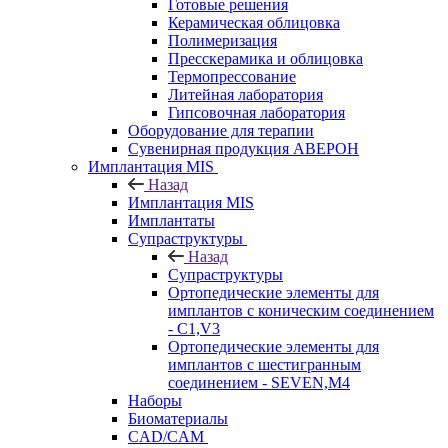
Готовые решения
Керамическая облицовка
Полимеризация
Пресскерамика и облицовка
Термопрессование
Литейная лаборатория
Гипсовочная лаборатория
Оборудование для терапии
Сувенирная продукция АВЕРОН
Имплантация MIS
Назад
Имплантация MIS
Имплантаты
Супраструктуры
Назад
Супраструктуры
Ортопедические элементы для
имплантов с коническим соединением
- C1,V3
Ортопедические элементы для
имплантов с шестигранным
соединением - SEVEN,M4
Наборы
Биоматериалы
CAD/CAM