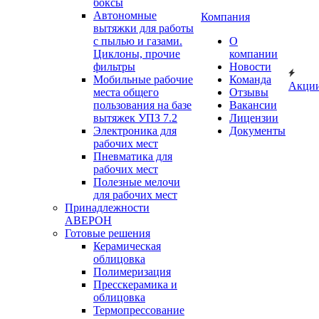
боксы
Автономные
Компания
вытяжки для работы
с пылью и газами.
О
Циклоны, прочие
компании
фильтры
Новости
Мобильные рабочие
Команда
Акци
места общего
Отзывы
пользования на базе
Вакансии
вытяжек УПЗ 7.2
Лицензии
Электроника для
Документы
рабочих мест
Пневматика для
рабочих мест
Полезные мелочи
для рабочих мест
Принадлежности
АВЕРОН
Готовые решения
Керамическая
облицовка
Полимеризация
Пресскерамика и
облицовка
Термопрессование