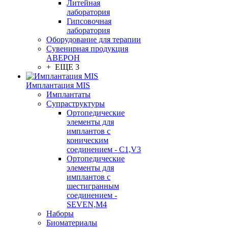
Литейная
лаборатория
Гипсовочная
лаборатория
Оборудование для терапии
Сувенирная продукция
АВЕРОН
+ ЕЩЕ 3
Имплантация MIS
Имплантаты
Супраструктуры
Ортопедические
элементы для
имплантов с
коническим
соединением - C1,V3
Ортопедические
элементы для
имплантов с
шестигранным
соединением -
SEVEN,M4
Наборы
Биоматериалы