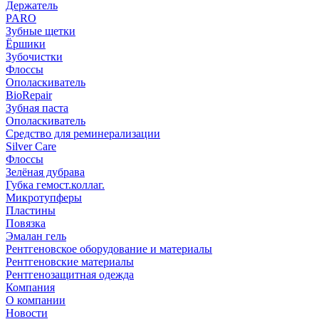
Держатель
PARO
Зубные щетки
Ёршики
Зубочистки
Флоссы
Ополаскиватель
BioRepair
Зубная паста
Ополаскиватель
Средство для реминерализации
Silver Care
Флоссы
Зелёная дубрава
Губка гемост.коллаг.
Микротупферы
Пластины
Повязка
Эмалан гель
Рентгеновское оборудование и материалы
Рентгеновские материалы
Рентгенозащитная одежда
Компания
О компании
Новости