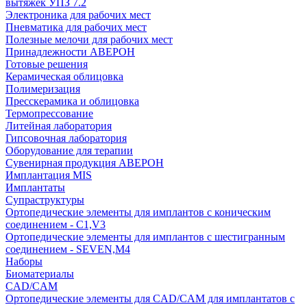
вытяжек УПЗ 7.2
Электроника для рабочих мест
Пневматика для рабочих мест
Полезные мелочи для рабочих мест
Принадлежности АВЕРОН
Готовые решения
Керамическая облицовка
Полимеризация
Пресскерамика и облицовка
Термопрессование
Литейная лаборатория
Гипсовочная лаборатория
Оборудование для терапии
Сувенирная продукция АВЕРОН
Имплантация MIS
Имплантаты
Супраструктуры
Ортопедические элементы для имплантов с коническим
соединением - C1,V3
Ортопедические элементы для имплантов с шестигранным
соединением - SEVEN,M4
Наборы
Биоматериалы
CAD/CAM
Ортопедические элементы для CAD/CAM для имплантатов с