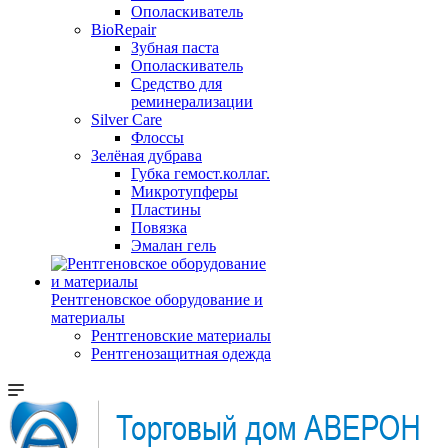
Ополаскиватель
BioRepair
Зубная паста
Ополаскиватель
Средство для
реминерализации
Silver Care
Флоссы
Зелёная дубрава
Губка гемост.коллаг.
Микротупферы
Пластины
Повязка
Эмалан гель
Рентгеновское оборудование и
материалы
Рентгеновские материалы
Рентгенозащитная одежда