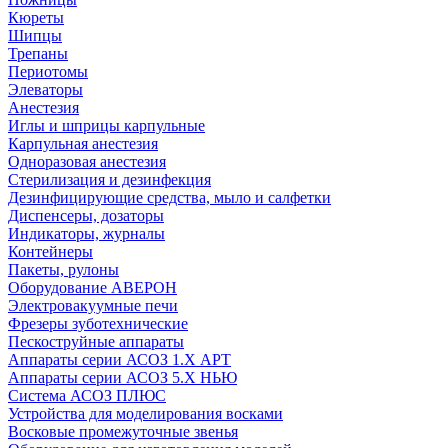
Кюреты
Шипцы
Трепаны
Периотомы
Элеваторы
Анестезия
Иглы и шприцы карпульные
Карпульная анестезия
Одноразовая анестезия
Стерилизация и дезинфекция
Дезинфицирующие средства, мыло и салфетки
Диспенсеры, дозаторы
Индикаторы, журналы
Контейнеры
Пакеты, рулоны
Оборудование АВЕРОН
Электровакуумные печи
Фрезеры зуботехнические
Пескоструйные аппараты
Аппараты серии АСОЗ 1.Х АРТ
Аппараты серии АСОЗ 5.Х НЬЮ
Система АСОЗ ПЛЮС
Устройства для моделирования восками
Восковые промежуточные звенья