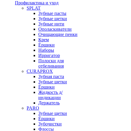
Профилактика и уход
SPLAT
Зубные пасты
Зубные щетки
Зубные нити
Ополаскиватели
Очищающие пенки
Крем
Ёршики
Наборы
Ирригатор
Полоски для
отбеливания
CURAPROX
Зубная паста
Зубные щетки
Ёршики
Жидкость д/
индикации
Держатель
PARO
Зубные щетки
Ёршики
Зубочистки
Флоссы