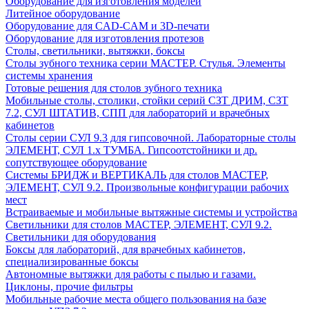
Оборудование для изготовления моделей
Литейное оборудование
Оборудование для CAD-CAM и 3D-печати
Оборудование для изготовления протезов
Cтолы, светильники, вытяжки, боксы
Столы зубного техника серии МАСТЕР. Стулья. Элементы
системы хранения
Готовые решения для столов зубного техника
Мобильные столы, столики, стойки серий СЗТ ДРИМ, СЗТ
7.2, СУЛ ШТАТИВ, СПП для лабораторий и врачебных
кабинетов
Столы серии СУЛ 9.3 для гипсовочной. Лабораторные столы
ЭЛЕМЕНТ, СУЛ 1.х ТУМБА. Гипсоотстойники и др.
сопутствующее оборудование
Системы БРИДЖ и ВЕРТИКАЛЬ для столов МАСТЕР,
ЭЛЕМЕНТ, СУЛ 9.2. Произвольные конфигурации рабочих
мест
Встраиваемые и мобильные вытяжные системы и устройства
Светильники для столов МАСТЕР, ЭЛЕМЕНТ, СУЛ 9.2.
Светильники для оборудования
Боксы для лабораторий, для врачебных кабинетов,
специализированные боксы
Автономные вытяжки для работы с пылью и газами.
Циклоны, прочие фильтры
Мобильные рабочие места общего пользования на базе