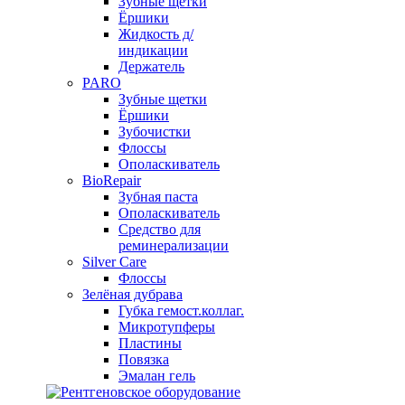
Зубные щетки
Ёршики
Жидкость д/
индикации
Держатель
PARO
Зубные щетки
Ёршики
Зубочистки
Флоссы
Ополаскиватель
BioRepair
Зубная паста
Ополаскиватель
Средство для
реминерализации
Silver Care
Флоссы
Зелёная дубрава
Губка гемост.коллаг.
Микротупферы
Пластины
Повязка
Эмалан гель