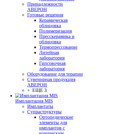
Принадлежности
АВЕРОН
Готовые решения
Керамическая
облицовка
Полимеризация
Пресскерамика и
облицовка
Термопрессование
Литейная
лаборатория
Гипсовочная
лаборатория
Оборудование для терапии
Сувенирная продукция
АВЕРОН
+ ЕЩЕ 3
Имплантация MIS
Имплантаты
Супраструктуры
Ортопедические
элементы для
имплантов с
коническим