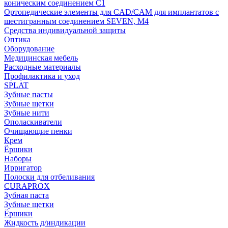
коническим соединением С1
Ортопедические элементы для CAD/CAM для имплантатов с
шестигранным соединением SEVEN, М4
Средства индивидуальной защиты
Оптика
Оборудование
Медицинская мебель
Расходные материалы
Профилактика и уход
SPLAT
Зубные пасты
Зубные щетки
Зубные нити
Ополаскиватели
Очищающие пенки
Крем
Ёршики
Наборы
Ирригатор
Полоски для отбеливания
CURAPROX
Зубная паста
Зубные щетки
Ёршики
Жидкость д/индикации