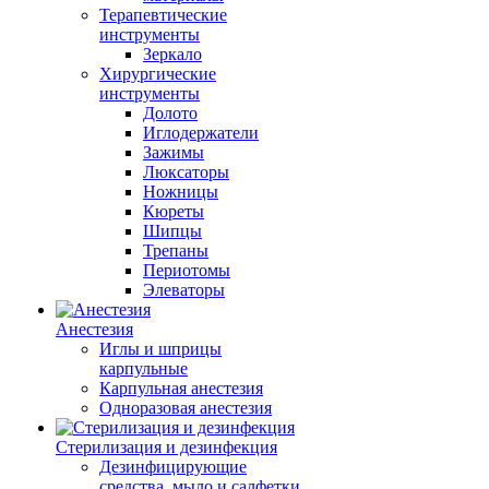
Терапевтические
инструменты
Зеркало
Хирургические
инструменты
Долото
Иглодержатели
Зажимы
Люксаторы
Ножницы
Кюреты
Шипцы
Трепаны
Периотомы
Элеваторы
Анестезия
Иглы и шприцы
карпульные
Карпульная анестезия
Одноразовая анестезия
Стерилизация и дезинфекция
Дезинфицирующие
средства, мыло и салфетки