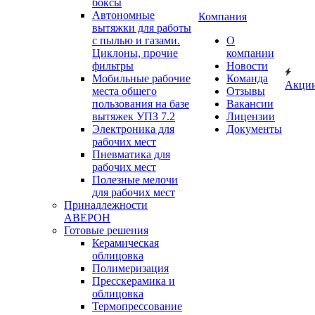
боксы
Автономные
Компания
вытяжки для работы
с пылью и газами.
О
Циклоны, прочие
компании
фильтры
Новости
Мобильные рабочие
Команда
Акци
места общего
Отзывы
пользования на базе
Вакансии
вытяжек УПЗ 7.2
Лицензии
Электроника для
Документы
рабочих мест
Пневматика для
рабочих мест
Полезные мелочи
для рабочих мест
Принадлежности
АВЕРОН
Готовые решения
Керамическая
облицовка
Полимеризация
Пресскерамика и
облицовка
Термопрессование