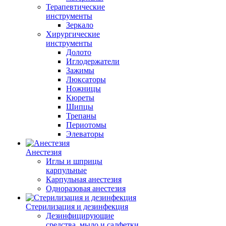
Терапевтические
инструменты
Зеркало
Хирургические
инструменты
Долото
Иглодержатели
Зажимы
Люксаторы
Ножницы
Кюреты
Шипцы
Трепаны
Периотомы
Элеваторы
Анестезия
Иглы и шприцы
карпульные
Карпульная анестезия
Одноразовая анестезия
Стерилизация и дезинфекция
Дезинфицирующие
средства, мыло и салфетки