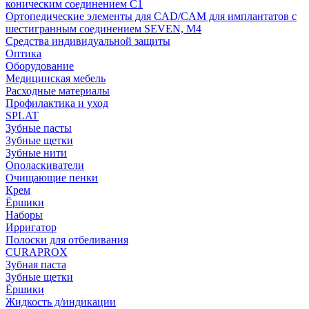
коническим соединением С1
Ортопедические элементы для CAD/CAM для имплантатов с
шестигранным соединением SEVEN, М4
Средства индивидуальной защиты
Оптика
Оборудование
Медицинская мебель
Расходные материалы
Профилактика и уход
SPLAT
Зубные пасты
Зубные щетки
Зубные нити
Ополаскиватели
Очищающие пенки
Крем
Ёршики
Наборы
Ирригатор
Полоски для отбеливания
CURAPROX
Зубная паста
Зубные щетки
Ёршики
Жидкость д/индикации