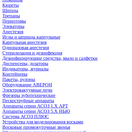
Кюреты
Шипцы
Трепаны
Периотомы
Элеваторы
Анестезия
Иглы и шприцы карпульные
Карпульная анестезия
Одноразовая анестезия
Стерилизация и дезинфекция
Дезинфицирующие средства, мыло и салфетки
Диспенсеры, дозаторы
Индикаторы, журналы
Контейнеры
Пакеты, рулоны
Оборудование АВЕРОН
Электровакуумные печи
Фрезеры зуботехнические
Пескоструйные аппараты
Аппараты серии АСОЗ 1.Х АРТ
Аппараты серии АСОЗ 5.Х НЬЮ
Система АСОЗ ПЛЮС
Устройства для моделирования восками
Восковые промежуточные звенья