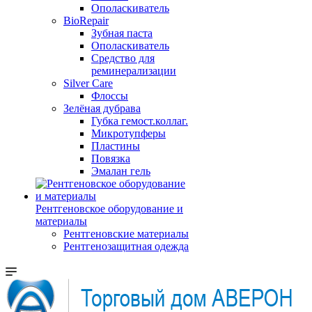
Ополаскиватель
BioRepair
Зубная паста
Ополаскиватель
Средство для
реминерализации
Silver Care
Флоссы
Зелёная дубрава
Губка гемост.коллаг.
Микротупферы
Пластины
Повязка
Эмалан гель
Рентгеновское оборудование и
материалы
Рентгеновские материалы
Рентгенозащитная одежда