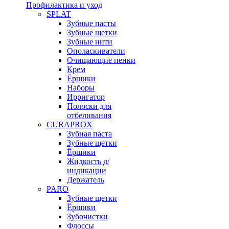
Профилактика и уход
SPLAT
Зубные пасты
Зубные щетки
Зубные нити
Ополаскиватели
Очищающие пенки
Крем
Ёршики
Наборы
Ирригатор
Полоски для
отбеливания
CURAPROX
Зубная паста
Зубные щетки
Ёршики
Жидкость д/
индикации
Держатель
PARO
Зубные щетки
Ёршики
Зубочистки
Флоссы