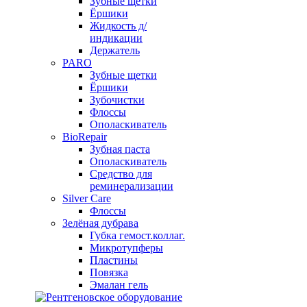
Зубные щетки
Ёршики
Жидкость д/
индикации
Держатель
PARO
Зубные щетки
Ёршики
Зубочистки
Флоссы
Ополаскиватель
BioRepair
Зубная паста
Ополаскиватель
Средство для
реминерализации
Silver Care
Флоссы
Зелёная дубрава
Губка гемост.коллаг.
Микротупферы
Пластины
Повязка
Эмалан гель