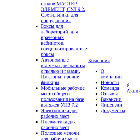
столов МАСТЕР,
ЭЛЕМЕНТ, СУЛ 9.2.
Светильники для
оборудования
Боксы для
лабораторий, для
врачебных
кабинетов,
специализированные
боксы
Автономные
Компания
вытяжки для работы
с пылью и газами.
О
Циклоны, прочие
компании
фильтры
Новости
Мобильные рабочие
Команда
Акци
места общего
Отзывы
пользования на базе
Вакансии
вытяжек УПЗ 7.2
Лицензии
Электроника для
Документы
рабочих мест
Пневматика для
рабочих мест
Полезные мелочи
для рабочих мест