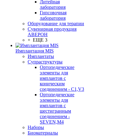
Литейная
лаборатория
Гипсовочная
лаборатория
Оборудование для терапии
Сувенирная продукция
АВЕРОН
+ ЕЩЕ 3
Имплантация MIS
Имплантаты
Супраструктуры
Ортопедические
элементы для
имплантов с
коническим
соединением - C1,V3
Ортопедические
элементы для
имплантов с
шестигранным
соединением -
SEVEN,M4
Наборы
Биоматериалы