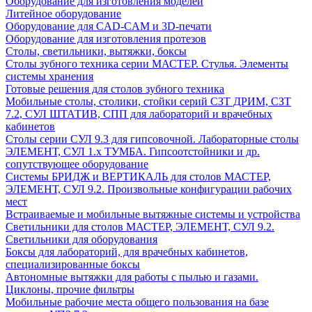
Оборудование для изготовления моделей
Литейное оборудование
Оборудование для CAD-CAM и 3D-печати
Оборудование для изготовления протезов
Cтолы, светильники, вытяжки, боксы
Столы зубного техника серии МАСТЕР. Стулья. Элементы
системы хранения
Готовые решения для столов зубного техника
Мобильные столы, столики, стойки серий СЗТ ДРИМ, СЗТ
7.2, СУЛ ШТАТИВ, СПП для лабораторий и врачебных
кабинетов
Столы серии СУЛ 9.3 для гипсовочной. Лабораторные столы
ЭЛЕМЕНТ, СУЛ 1.х ТУМБА. Гипсоотстойники и др.
сопутствующее оборудование
Системы БРИДЖ и ВЕРТИКАЛЬ для столов МАСТЕР,
ЭЛЕМЕНТ, СУЛ 9.2. Произвольные конфигурации рабочих
мест
Встраиваемые и мобильные вытяжные системы и устройства
Светильники для столов МАСТЕР, ЭЛЕМЕНТ, СУЛ 9.2.
Светильники для оборудования
Боксы для лабораторий, для врачебных кабинетов,
специализированные боксы
Автономные вытяжки для работы с пылью и газами.
Циклоны, прочие фильтры
Мобильные рабочие места общего пользования на базе