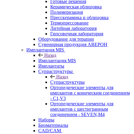
Готовые решения
Керамическая облицовка
Полимеризация
Пресскерамика и облицовка
Термопрессование
Литейная лаборатория
Гипсовочная лаборатория
Оборудование для терапии
Сувенирная продукция АВЕРОН
Имплантация MIS
Назад
Имплантация MIS
Имплантаты
Супраструктуры
Назад
Супраструктуры
Ортопедические элементы для
имплантов с коническим соединением
- C1,V3
Ортопедические элементы для
имплантов с шестигранным
соединением - SEVEN,M4
Наборы
Биоматериалы
CAD/CAM