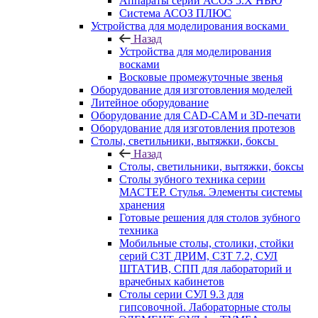
Аппараты серии АСОЗ 5.Х НЬЮ
Система АСОЗ ПЛЮС
Устройства для моделирования восками
Назад
Устройства для моделирования
восками
Восковые промежуточные звенья
Оборудование для изготовления моделей
Литейное оборудование
Оборудование для CAD-CAM и 3D-печати
Оборудование для изготовления протезов
Cтолы, светильники, вытяжки, боксы
Назад
Cтолы, светильники, вытяжки, боксы
Столы зубного техника серии
МАСТЕР. Стулья. Элементы системы
хранения
Готовые решения для столов зубного
техника
Мобильные столы, столики, стойки
серий СЗТ ДРИМ, СЗТ 7.2, СУЛ
ШТАТИВ, СПП для лабораторий и
врачебных кабинетов
Столы серии СУЛ 9.3 для
гипсовочной. Лабораторные столы