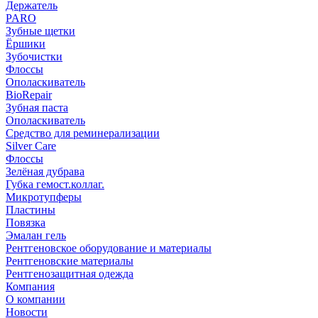
Держатель
PARO
Зубные щетки
Ёршики
Зубочистки
Флоссы
Ополаскиватель
BioRepair
Зубная паста
Ополаскиватель
Средство для реминерализации
Silver Care
Флоссы
Зелёная дубрава
Губка гемост.коллаг.
Микротупферы
Пластины
Повязка
Эмалан гель
Рентгеновское оборудование и материалы
Рентгеновские материалы
Рентгенозащитная одежда
Компания
О компании
Новости