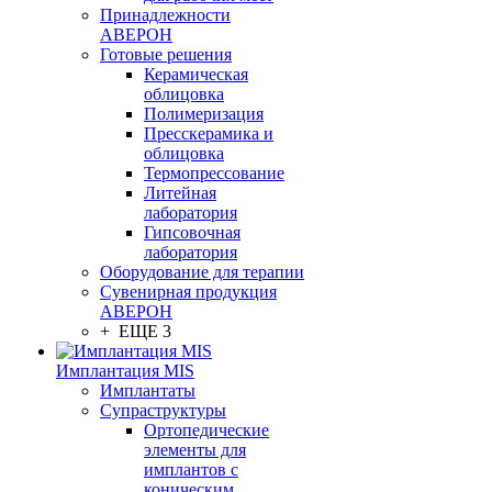
Принадлежности
АВЕРОН
Готовые решения
Керамическая
облицовка
Полимеризация
Пресскерамика и
облицовка
Термопрессование
Литейная
лаборатория
Гипсовочная
лаборатория
Оборудование для терапии
Сувенирная продукция
АВЕРОН
+ ЕЩЕ 3
Имплантация MIS
Имплантаты
Супраструктуры
Ортопедические
элементы для
имплантов с
коническим