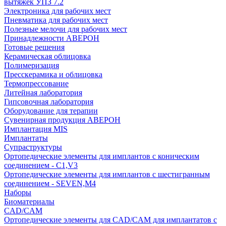
вытяжек УПЗ 7.2
Электроника для рабочих мест
Пневматика для рабочих мест
Полезные мелочи для рабочих мест
Принадлежности АВЕРОН
Готовые решения
Керамическая облицовка
Полимеризация
Пресскерамика и облицовка
Термопрессование
Литейная лаборатория
Гипсовочная лаборатория
Оборудование для терапии
Сувенирная продукция АВЕРОН
Имплантация MIS
Имплантаты
Супраструктуры
Ортопедические элементы для имплантов с коническим
соединением - C1,V3
Ортопедические элементы для имплантов с шестигранным
соединением - SEVEN,M4
Наборы
Биоматериалы
CAD/CAM
Ортопедические элементы для CAD/CAM для имплантатов с