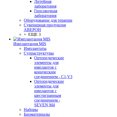
Литейная
лаборатория
Гипсовочная
лаборатория
Оборудование для терапии
Сувенирная продукция
АВЕРОН
+ ЕЩЕ 3
Имплантация MIS
Имплантаты
Супраструктуры
Ортопедические
элементы для
имплантов с
коническим
соединением - C1,V3
Ортопедические
элементы для
имплантов с
шестигранным
соединением -
SEVEN,M4
Наборы
Биоматериалы