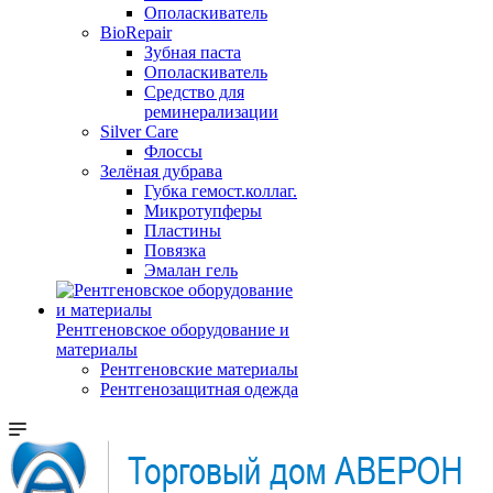
Ополаскиватель
BioRepair
Зубная паста
Ополаскиватель
Средство для
реминерализации
Silver Care
Флоссы
Зелёная дубрава
Губка гемост.коллаг.
Микротупферы
Пластины
Повязка
Эмалан гель
Рентгеновское оборудование и
материалы
Рентгеновские материалы
Рентгенозащитная одежда