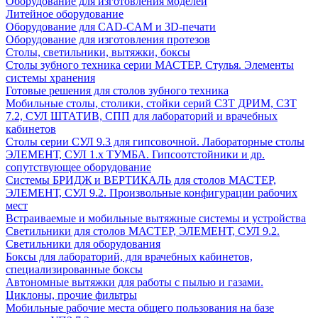
Оборудование для изготовления моделей
Литейное оборудование
Оборудование для CAD-CAM и 3D-печати
Оборудование для изготовления протезов
Cтолы, светильники, вытяжки, боксы
Столы зубного техника серии МАСТЕР. Стулья. Элементы
системы хранения
Готовые решения для столов зубного техника
Мобильные столы, столики, стойки серий СЗТ ДРИМ, СЗТ
7.2, СУЛ ШТАТИВ, СПП для лабораторий и врачебных
кабинетов
Столы серии СУЛ 9.3 для гипсовочной. Лабораторные столы
ЭЛЕМЕНТ, СУЛ 1.х ТУМБА. Гипсоотстойники и др.
сопутствующее оборудование
Системы БРИДЖ и ВЕРТИКАЛЬ для столов МАСТЕР,
ЭЛЕМЕНТ, СУЛ 9.2. Произвольные конфигурации рабочих
мест
Встраиваемые и мобильные вытяжные системы и устройства
Светильники для столов МАСТЕР, ЭЛЕМЕНТ, СУЛ 9.2.
Светильники для оборудования
Боксы для лабораторий, для врачебных кабинетов,
специализированные боксы
Автономные вытяжки для работы с пылью и газами.
Циклоны, прочие фильтры
Мобильные рабочие места общего пользования на базе