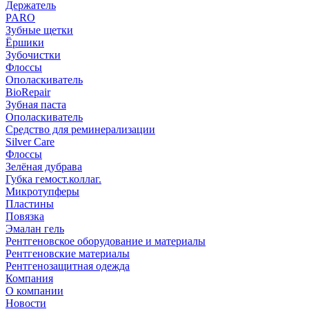
Держатель
PARO
Зубные щетки
Ёршики
Зубочистки
Флоссы
Ополаскиватель
BioRepair
Зубная паста
Ополаскиватель
Средство для реминерализации
Silver Care
Флоссы
Зелёная дубрава
Губка гемост.коллаг.
Микротупферы
Пластины
Повязка
Эмалан гель
Рентгеновское оборудование и материалы
Рентгеновские материалы
Рентгенозащитная одежда
Компания
О компании
Новости