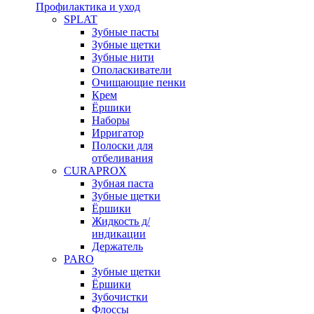
Профилактика и уход
SPLAT
Зубные пасты
Зубные щетки
Зубные нити
Ополаскиватели
Очищающие пенки
Крем
Ёршики
Наборы
Ирригатор
Полоски для
отбеливания
CURAPROX
Зубная паста
Зубные щетки
Ёршики
Жидкость д/
индикации
Держатель
PARO
Зубные щетки
Ёршики
Зубочистки
Флоссы