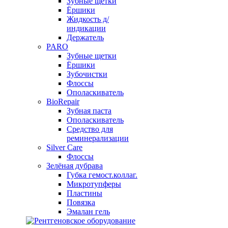
Зубные щетки
Ёршики
Жидкость д/
индикации
Держатель
PARO
Зубные щетки
Ёршики
Зубочистки
Флоссы
Ополаскиватель
BioRepair
Зубная паста
Ополаскиватель
Средство для
реминерализации
Silver Care
Флоссы
Зелёная дубрава
Губка гемост.коллаг.
Микротупферы
Пластины
Повязка
Эмалан гель