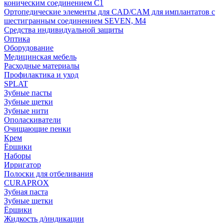
коническим соединением С1
Ортопедические элементы для CAD/CAM для имплантатов с
шестигранным соединением SEVEN, М4
Средства индивидуальной защиты
Оптика
Оборудование
Медицинская мебель
Расходные материалы
Профилактика и уход
SPLAT
Зубные пасты
Зубные щетки
Зубные нити
Ополаскиватели
Очищающие пенки
Крем
Ёршики
Наборы
Ирригатор
Полоски для отбеливания
CURAPROX
Зубная паста
Зубные щетки
Ёршики
Жидкость д/индикации