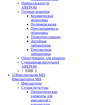
Принадлежности
АВЕРОН
Готовые решения
Керамическая
облицовка
Полимеризация
Пресскерамика и
облицовка
Термопрессование
Литейная
лаборатория
Гипсовочная
лаборатория
Оборудование для терапии
Сувенирная продукция
АВЕРОН
+ ЕЩЕ 3
Имплантация MIS
Имплантаты
Супраструктуры
Ортопедические
элементы для
имплантов с
коническим