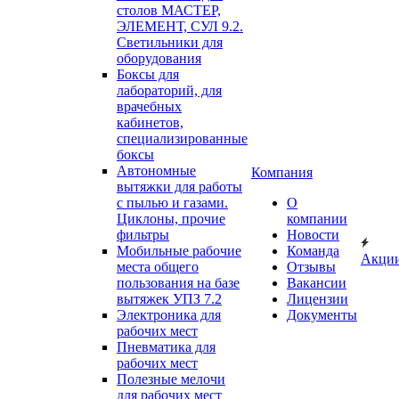
столов МАСТЕР,
ЭЛЕМЕНТ, СУЛ 9.2.
Светильники для
оборудования
Боксы для
лабораторий, для
врачебных
кабинетов,
специализированные
боксы
Автономные
Компания
вытяжки для работы
с пылью и газами.
О
Циклоны, прочие
компании
фильтры
Новости
Мобильные рабочие
Команда
Акци
места общего
Отзывы
пользования на базе
Вакансии
вытяжек УПЗ 7.2
Лицензии
Электроника для
Документы
рабочих мест
Пневматика для
рабочих мест
Полезные мелочи
для рабочих мест