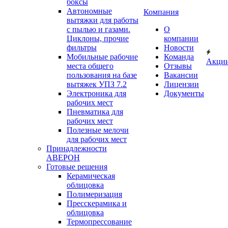
боксы
Автономные
Компания
вытяжки для работы
с пылью и газами.
О
Циклоны, прочие
компании
фильтры
Новости
Мобильные рабочие
Команда
Акци
места общего
Отзывы
пользования на базе
Вакансии
вытяжек УПЗ 7.2
Лицензии
Электроника для
Документы
рабочих мест
Пневматика для
рабочих мест
Полезные мелочи
для рабочих мест
Принадлежности
АВЕРОН
Готовые решения
Керамическая
облицовка
Полимеризация
Пресскерамика и
облицовка
Термопрессование