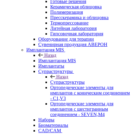
Готовые решения
Керамическая облицовка
Полимеризация
Пресскерамика и облицовка
Термопрессование
Литейная лаборатория
Гипсовочная лаборатория
Оборудование для терапии
Сувенирная продукция АВЕРОН
Имплантация MIS
Назад
Имплантация MIS
Имплантаты
Супраструктуры
Назад
Супраструктуры
Ортопедические элементы для
имплантов с коническим соединением
- C1,V3
Ортопедические элементы для
имплантов с шестигранным
соединением - SEVEN,M4
Наборы
Биоматериалы
CAD/CAM