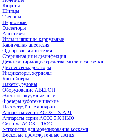
Кюреты
Шипцы
Трепаны
Периотомы
Элеваторы
Анестезия
Иглы и шприцы карпульные
Карпульная анестезия
Одноразовая анестезия
Стерилизация и дезинфекция
Дезинфицирующие средства, мыло и салфетки
Диспенсеры, дозаторы
Индикаторы, журналы
Контейнеры
Пакеты, рулоны
Оборудование АВЕРОН
Электровакуумные печи
Фрезеры зуботехнические
Пескоструйные аппараты
Аппараты серии АСОЗ 1.Х АРТ
Аппараты серии АСОЗ 5.Х НЬЮ
Система АСОЗ ПЛЮС
Устройства для моделирования восками
Восковые промежуточные звенья