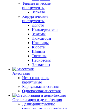
Терапевтические
инструменты
Зеркало
Хирургические
инструменты
Долото
Иглодержатели
Зажимы
Люксаторы
Ножницы
Кюреты
Шипцы
Трепаны
Периотомы
Элеваторы
Анестезия
Иглы и шприцы
карпульные
Карпульная анестезия
Одноразовая анестезия
Стерилизация и дезинфекция
Дезинфицирующие
средства, мыло и салфетки