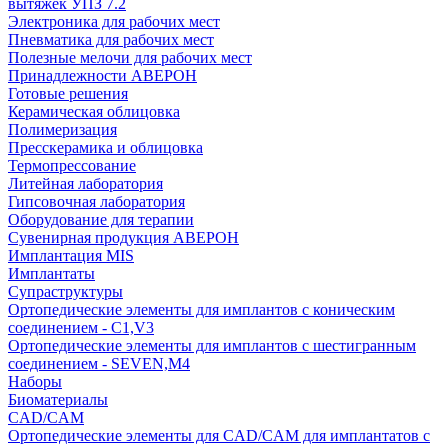
вытяжек УПЗ 7.2
Электроника для рабочих мест
Пневматика для рабочих мест
Полезные мелочи для рабочих мест
Принадлежности АВЕРОН
Готовые решения
Керамическая облицовка
Полимеризация
Пресскерамика и облицовка
Термопрессование
Литейная лаборатория
Гипсовочная лаборатория
Оборудование для терапии
Сувенирная продукция АВЕРОН
Имплантация MIS
Имплантаты
Супраструктуры
Ортопедические элементы для имплантов с коническим
соединением - C1,V3
Ортопедические элементы для имплантов с шестигранным
соединением - SEVEN,M4
Наборы
Биоматериалы
CAD/CAM
Ортопедические элементы для CAD/CAM для имплантатов с