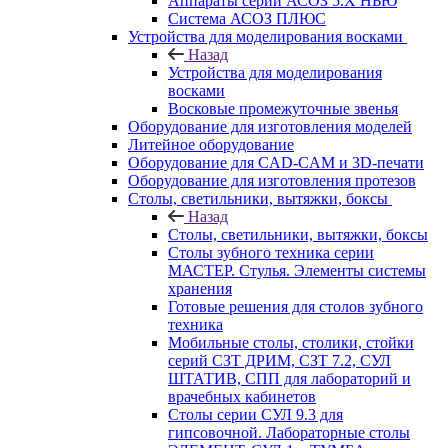
Аппараты серии АСОЗ 5.Х НЬЮ
Система АСОЗ ПЛЮС
Устройства для моделирования восками
Назад
Устройства для моделирования
восками
Восковые промежуточные звенья
Оборудование для изготовления моделей
Литейное оборудование
Оборудование для CAD-CAM и 3D-печати
Оборудование для изготовления протезов
Cтолы, светильники, вытяжки, боксы
Назад
Cтолы, светильники, вытяжки, боксы
Столы зубного техника серии
МАСТЕР. Стулья. Элементы системы
хранения
Готовые решения для столов зубного
техника
Мобильные столы, столики, стойки
серий СЗТ ДРИМ, СЗТ 7.2, СУЛ
ШТАТИВ, СПП для лабораторий и
врачебных кабинетов
Столы серии СУЛ 9.3 для
гипсовочной. Лабораторные столы