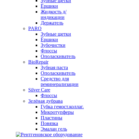
Зубные щетки
Ёршики
Жидкость д/
индикации
Держатель
PARO
Зубные щетки
Ёршики
Зубочистки
Флоссы
Ополаскиватель
BioRepair
Зубная паста
Ополаскиватель
Средство для
реминерализации
Silver Care
Флоссы
Зелёная дубрава
Губка гемост.коллаг.
Микротупферы
Пластины
Повязка
Эмалан гель