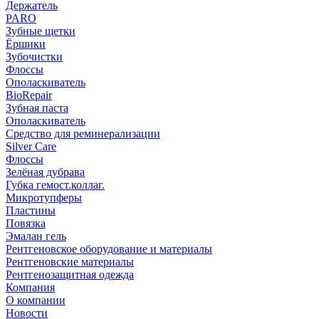
Держатель
PARO
Зубные щетки
Ёршики
Зубочистки
Флоссы
Ополаскиватель
BioRepair
Зубная паста
Ополаскиватель
Средство для реминерализации
Silver Care
Флоссы
Зелёная дубрава
Губка гемост.коллаг.
Микротупферы
Пластины
Повязка
Эмалан гель
Рентгеновское оборудование и материалы
Рентгеновские материалы
Рентгенозащитная одежда
Компания
О компании
Новости