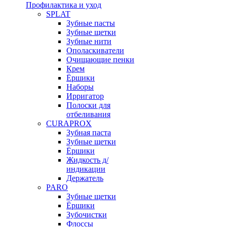
Профилактика и уход
SPLAT
Зубные пасты
Зубные щетки
Зубные нити
Ополаскиватели
Очищающие пенки
Крем
Ёршики
Наборы
Ирригатор
Полоски для
отбеливания
CURAPROX
Зубная паста
Зубные щетки
Ёршики
Жидкость д/
индикации
Держатель
PARO
Зубные щетки
Ёршики
Зубочистки
Флоссы