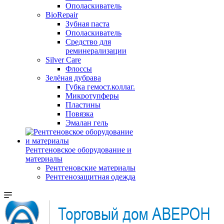
Ополаскиватель
BioRepair
Зубная паста
Ополаскиватель
Средство для
реминерализации
Silver Care
Флоссы
Зелёная дубрава
Губка гемост.коллаг.
Микротупферы
Пластины
Повязка
Эмалан гель
Рентгеновское оборудование и
материалы
Рентгеновские материалы
Рентгенозащитная одежда