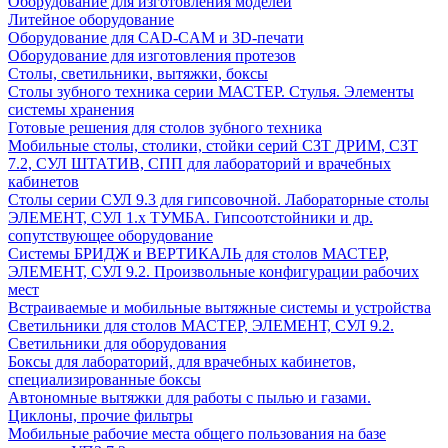
Оборудование для изготовления моделей
Литейное оборудование
Оборудование для CAD-CAM и 3D-печати
Оборудование для изготовления протезов
Cтолы, светильники, вытяжки, боксы
Столы зубного техника серии МАСТЕР. Стулья. Элементы
системы хранения
Готовые решения для столов зубного техника
Мобильные столы, столики, стойки серий СЗТ ДРИМ, СЗТ
7.2, СУЛ ШТАТИВ, СПП для лабораторий и врачебных
кабинетов
Столы серии СУЛ 9.3 для гипсовочной. Лабораторные столы
ЭЛЕМЕНТ, СУЛ 1.х ТУМБА. Гипсоотстойники и др.
сопутствующее оборудование
Системы БРИДЖ и ВЕРТИКАЛЬ для столов МАСТЕР,
ЭЛЕМЕНТ, СУЛ 9.2. Произвольные конфигурации рабочих
мест
Встраиваемые и мобильные вытяжные системы и устройства
Светильники для столов МАСТЕР, ЭЛЕМЕНТ, СУЛ 9.2.
Светильники для оборудования
Боксы для лабораторий, для врачебных кабинетов,
специализированные боксы
Автономные вытяжки для работы с пылью и газами.
Циклоны, прочие фильтры
Мобильные рабочие места общего пользования на базе