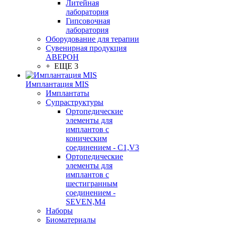
Литейная
лаборатория
Гипсовочная
лаборатория
Оборудование для терапии
Сувенирная продукция
АВЕРОН
+ ЕЩЕ 3
Имплантация MIS
Имплантаты
Супраструктуры
Ортопедические
элементы для
имплантов с
коническим
соединением - C1,V3
Ортопедические
элементы для
имплантов с
шестигранным
соединением -
SEVEN,M4
Наборы
Биоматериалы