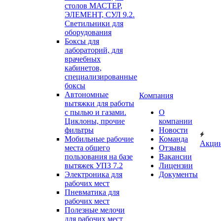
столов МАСТЕР,
ЭЛЕМЕНТ, СУЛ 9.2.
Светильники для
оборудования
Боксы для
лабораторий, для
врачебных
кабинетов,
специализированные
боксы
Автономные
Компания
вытяжки для работы
с пылью и газами.
О
Циклоны, прочие
компании
фильтры
Новости
Мобильные рабочие
Команда
Акци
места общего
Отзывы
пользования на базе
Вакансии
вытяжек УПЗ 7.2
Лицензии
Электроника для
Документы
рабочих мест
Пневматика для
рабочих мест
Полезные мелочи
для рабочих мест