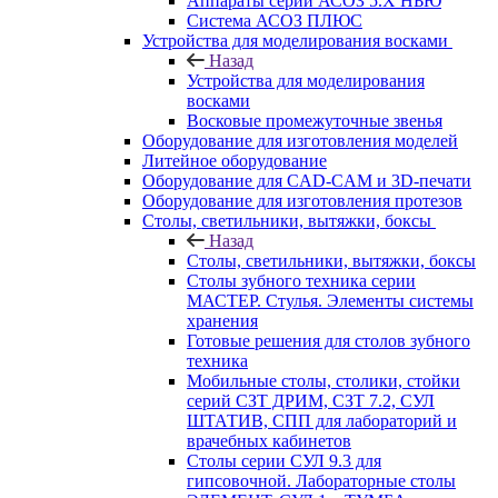
Аппараты серии АСОЗ 5.Х НЬЮ
Система АСОЗ ПЛЮС
Устройства для моделирования восками
Назад
Устройства для моделирования
восками
Восковые промежуточные звенья
Оборудование для изготовления моделей
Литейное оборудование
Оборудование для CAD-CAM и 3D-печати
Оборудование для изготовления протезов
Cтолы, светильники, вытяжки, боксы
Назад
Cтолы, светильники, вытяжки, боксы
Столы зубного техника серии
МАСТЕР. Стулья. Элементы системы
хранения
Готовые решения для столов зубного
техника
Мобильные столы, столики, стойки
серий СЗТ ДРИМ, СЗТ 7.2, СУЛ
ШТАТИВ, СПП для лабораторий и
врачебных кабинетов
Столы серии СУЛ 9.3 для
гипсовочной. Лабораторные столы