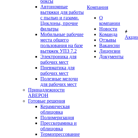
боксы
Автономные
Компания
вытяжки для работы
с пылью и газами.
О
Циклоны, прочие
компании
фильтры
Новости
Мобильные рабочие
Команда
Акци
места общего
Отзывы
пользования на базе
Вакансии
вытяжек УПЗ 7.2
Лицензии
Электроника для
Документы
рабочих мест
Пневматика для
рабочих мест
Полезные мелочи
для рабочих мест
Принадлежности
АВЕРОН
Готовые решения
Керамическая
облицовка
Полимеризация
Пресскерамика и
облицовка
Термопрессование