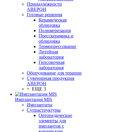
Принадлежности
АВЕРОН
Готовые решения
Керамическая
облицовка
Полимеризация
Пресскерамика и
облицовка
Термопрессование
Литейная
лаборатория
Гипсовочная
лаборатория
Оборудование для терапии
Сувенирная продукция
АВЕРОН
+ ЕЩЕ 3
Имплантация MIS
Имплантаты
Супраструктуры
Ортопедические
элементы для
имплантов с
коническим