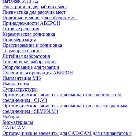
вытяжек УПЗ 7.2
Электроника для рабочих мест
Пневматика для рабочих мест
Полезные мелочи для рабочих мест
Принадлежности АВЕРОН
Готовые решения
Керамическая облицовка
Полимеризация
Пресскерамика и облицовка
Термопрессование
Литейная лаборатория
Гипсовочная лаборатория
Оборудование для терапии
Сувенирная продукция АВЕРОН
Имплантация MIS
Имплантаты
Супраструктуры
Ортопедические элементы для имплантов с коническим
соединением - C1,V3
Ортопедические элементы для имплантов с шестигранным
соединением - SEVEN,M4
Наборы
Биоматериалы
CAD/CAM
Ортопедические элементы для CAD/CAM для имплантатов с