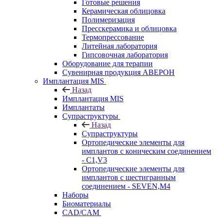
Готовые решения
Керамическая облицовка
Полимеризация
Пресскерамика и облицовка
Термопрессование
Литейная лаборатория
Гипсовочная лаборатория
Оборудование для терапии
Сувенирная продукция АВЕРОН
Имплантация MIS
Назад
Имплантация MIS
Имплантаты
Супраструктуры
Назад
Супраструктуры
Ортопедические элементы для
имплантов с коническим соединением
- C1,V3
Ортопедические элементы для
имплантов с шестигранным
соединением - SEVEN,M4
Наборы
Биоматериалы
CAD/CAM