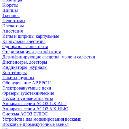
Кюреты
Шипцы
Трепаны
Периотомы
Элеваторы
Анестезия
Иглы и шприцы карпульные
Карпульная анестезия
Одноразовая анестезия
Стерилизация и дезинфекция
Дезинфицирующие средства, мыло и салфетки
Диспенсеры, дозаторы
Индикаторы, журналы
Контейнеры
Пакеты, рулоны
Оборудование АВЕРОН
Электровакуумные печи
Фрезеры зуботехнические
Пескоструйные аппараты
Аппараты серии АСОЗ 1.Х АРТ
Аппараты серии АСОЗ 5.Х НЬЮ
Система АСОЗ ПЛЮС
Устройства для моделирования восками
Восковые промежуточные звенья