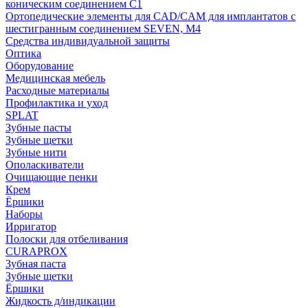
коническим соединением С1
Ортопедические элементы для CAD/CAM для имплантатов с
шестигранным соединением SEVEN, М4
Средства индивидуальной защиты
Оптика
Оборудование
Медицинская мебель
Расходные материалы
Профилактика и уход
SPLAT
Зубные пасты
Зубные щетки
Зубные нити
Ополаскиватели
Очищающие пенки
Крем
Ёршики
Наборы
Ирригатор
Полоски для отбеливания
CURAPROX
Зубная паста
Зубные щетки
Ёршики
Жидкость д/индикации