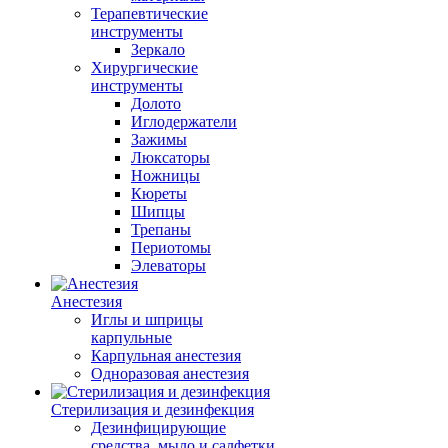
Терапевтические
инструменты
Зеркало
Хирургические
инструменты
Долото
Иглодержатели
Зажимы
Люксаторы
Ножницы
Кюреты
Шипцы
Трепаны
Периотомы
Элеваторы
Анестезия
Иглы и шприцы
карпульные
Карпульная анестезия
Одноразовая анестезия
Стерилизация и дезинфекция
Дезинфицирующие
средства, мыло и салфетки