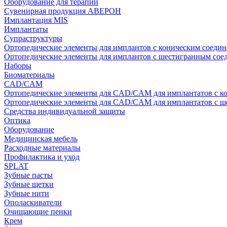
Оборудование для терапии
Сувенирная продукция АВЕРОН
Имплантация MIS
Имплантаты
Супраструктуры
Ортопедические элементы для имплантов с коническим соедин
Ортопедические элементы для имплантов с шестигранным со
Наборы
Биоматериалы
CAD/CAM
Ортопедические элементы для CAD/CAM для имплантатов с к
Ортопедические элементы для CAD/CAM для имплантатов с 
Средства индивидуальной защиты
Оптика
Оборудование
Медицинская мебель
Расходные материалы
Профилактика и уход
SPLAT
Зубные пасты
Зубные щетки
Зубные нити
Ополаскиватели
Очищающие пенки
Крем