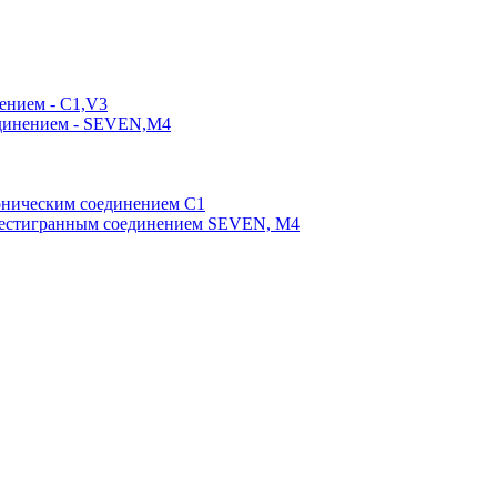
ением - C1,V3
единением - SEVEN,M4
оническим соединением С1
шестигранным соединением SEVEN, М4