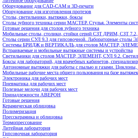
Литейное оборудование
Оборудование для CAD-CAM и 3D-печати
Оборудование для изготовления протезов
Cтолы, светильники, вытяжки, боксы
Столы зубного техника серии МАСТЕР. Стулья. Элементы сис
Готовые решения для столов зубного техника
Мобильные столы, столики, стойки серий СЗТ ДРИМ, СЗТ 7.2
Столы серии СУЛ 9.3 для гипсовочной. Лабораторные столы 
Системы БРИДЖ и ВЕРТИКАЛЬ для столов МАСТЕР, ЭЛЕМЕНТ,
Встраиваемые и мобильные вытяжные системы и устройства
Светильники для столов МАСТЕР, ЭЛЕМЕНТ, СУЛ 9.2. Светил
Боксы для лабораторий, для врачебных кабинетов, специализи
Автономные вытяжки для работы с пылью и газами. Циклоны,
Мобильные рабочие места общего пользования на базе вытяжек
Электроника для рабочих мест
Пневматика для рабочих мест
Полезные мелочи для рабочих мест
Принадлежности АВЕРОН
Готовые решения
Керамическая облицовка
Полимеризация
Пресскерамика и облицовка
Термопрессование
Литейная лаборатория
Гипсовочная лаборатория