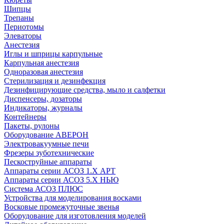
Шипцы
Трепаны
Периотомы
Элеваторы
Анестезия
Иглы и шприцы карпульные
Карпульная анестезия
Одноразовая анестезия
Стерилизация и дезинфекция
Дезинфицирующие средства, мыло и салфетки
Диспенсеры, дозаторы
Индикаторы, журналы
Контейнеры
Пакеты, рулоны
Оборудование АВЕРОН
Электровакуумные печи
Фрезеры зуботехнические
Пескоструйные аппараты
Аппараты серии АСОЗ 1.Х АРТ
Аппараты серии АСОЗ 5.Х НЬЮ
Система АСОЗ ПЛЮС
Устройства для моделирования восками
Восковые промежуточные звенья
Оборудование для изготовления моделей