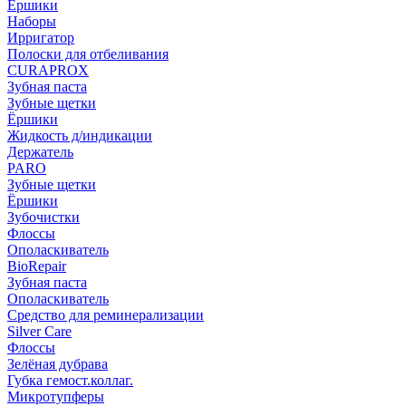
Ёршики
Наборы
Ирригатор
Полоски для отбеливания
CURAPROX
Зубная паста
Зубные щетки
Ёршики
Жидкость д/индикации
Держатель
PARO
Зубные щетки
Ёршики
Зубочистки
Флоссы
Ополаскиватель
BioRepair
Зубная паста
Ополаскиватель
Средство для реминерализации
Silver Care
Флоссы
Зелёная дубрава
Губка гемост.коллаг.
Микротупферы