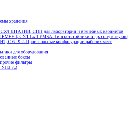
темы хранения
, СУЛ ШТАТИВ, СПП для лабораторий и врачебных кабинетов
ЭЛЕМЕНТ, СУЛ 1.х ТУМБА. Гипсоотстойники и др. сопутствующ
 СУЛ 9.2. Произвольные конфигурации рабочих мест
ьники для оборудования
рованные боксы
 прочие фильтры
 УПЗ 7.2