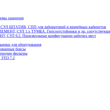
темы хранения
, СУЛ ШТАТИВ, СПП для лабораторий и врачебных кабинетов
ЭЛЕМЕНТ, СУЛ 1.х ТУМБА. Гипсоотстойники и др. сопутствующ
 СУЛ 9.2. Произвольные конфигурации рабочих мест
ьники для оборудования
рованные боксы
 прочие фильтры
 УПЗ 7.2