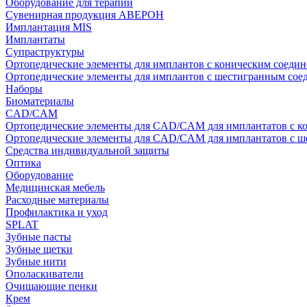
Оборудование для терапии
Сувенирная продукция АВЕРОН
Имплантация MIS
Имплантаты
Супраструктуры
Ортопедические элементы для имплантов с коническим соедин
Ортопедические элементы для имплантов с шестигранным со
Наборы
Биоматериалы
CAD/CAM
Ортопедические элементы для CAD/CAM для имплантатов с к
Ортопедические элементы для CAD/CAM для имплантатов с 
Средства индивидуальной защиты
Оптика
Оборудование
Медицинская мебель
Расходные материалы
Профилактика и уход
SPLAT
Зубные пасты
Зубные щетки
Зубные нити
Ополаскиватели
Очищающие пенки
Крем