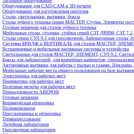
Литейное оборудование
Оборудование для CAD-CAM и 3D-печати
Оборудование для изготовления протезов
Cтолы, светильники, вытяжки, боксы
Столы зубного техника серии МАСТЕР. Стулья. Элементы сис
Готовые решения для столов зубного техника
Мобильные столы, столики, стойки серий СЗТ ДРИМ, СЗТ 7.2
Столы серии СУЛ 9.3 для гипсовочной. Лабораторные столы 
Системы БРИДЖ и ВЕРТИКАЛЬ для столов МАСТЕР, ЭЛЕМЕНТ,
Встраиваемые и мобильные вытяжные системы и устройства
Светильники для столов МАСТЕР, ЭЛЕМЕНТ, СУЛ 9.2. Светил
Боксы для лабораторий, для врачебных кабинетов, специализи
Автономные вытяжки для работы с пылью и газами. Циклоны,
Мобильные рабочие места общего пользования на базе вытяжек
Электроника для рабочих мест
Пневматика для рабочих мест
Полезные мелочи для рабочих мест
Принадлежности АВЕРОН
Готовые решения
Керамическая облицовка
Полимеризация
Пресскерамика и облицовка
Термопрессование
Литейная лаборатория
Гипсовочная лаборатория