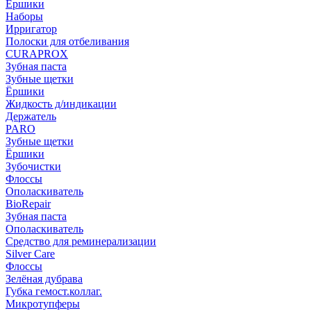
Ёршики
Наборы
Ирригатор
Полоски для отбеливания
CURAPROX
Зубная паста
Зубные щетки
Ёршики
Жидкость д/индикации
Держатель
PARO
Зубные щетки
Ёршики
Зубочистки
Флоссы
Ополаскиватель
BioRepair
Зубная паста
Ополаскиватель
Средство для реминерализации
Silver Care
Флоссы
Зелёная дубрава
Губка гемост.коллаг.
Микротупферы