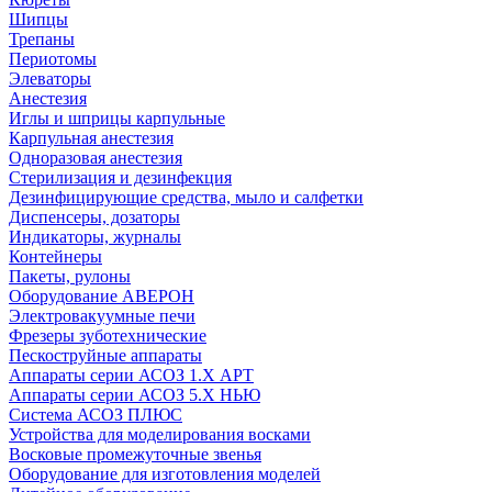
Шипцы
Трепаны
Периотомы
Элеваторы
Анестезия
Иглы и шприцы карпульные
Карпульная анестезия
Одноразовая анестезия
Стерилизация и дезинфекция
Дезинфицирующие средства, мыло и салфетки
Диспенсеры, дозаторы
Индикаторы, журналы
Контейнеры
Пакеты, рулоны
Оборудование АВЕРОН
Электровакуумные печи
Фрезеры зуботехнические
Пескоструйные аппараты
Аппараты серии АСОЗ 1.Х АРТ
Аппараты серии АСОЗ 5.Х НЬЮ
Система АСОЗ ПЛЮС
Устройства для моделирования восками
Восковые промежуточные звенья
Оборудование для изготовления моделей