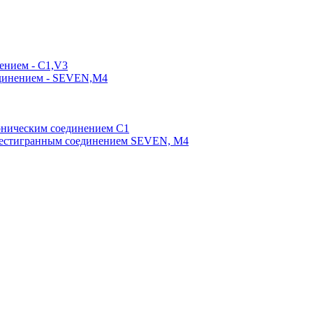
ением - C1,V3
единением - SEVEN,M4
оническим соединением С1
шестигранным соединением SEVEN, М4