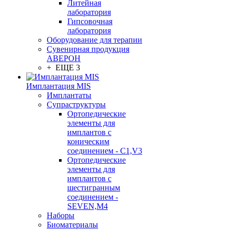
Литейная
лаборатория
Гипсовочная
лаборатория
Оборудование для терапии
Сувенирная продукция
АВЕРОН
+ ЕЩЕ 3
Имплантация MIS
Имплантаты
Супраструктуры
Ортопедические
элементы для
имплантов с
коническим
соединением - C1,V3
Ортопедические
элементы для
имплантов с
шестигранным
соединением -
SEVEN,M4
Наборы
Биоматериалы