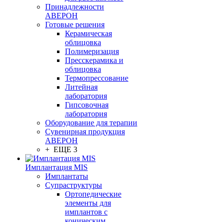
Принадлежности
АВЕРОН
Готовые решения
Керамическая
облицовка
Полимеризация
Пресскерамика и
облицовка
Термопрессование
Литейная
лаборатория
Гипсовочная
лаборатория
Оборудование для терапии
Сувенирная продукция
АВЕРОН
+ ЕЩЕ 3
Имплантация MIS
Имплантаты
Супраструктуры
Ортопедические
элементы для
имплантов с
коническим