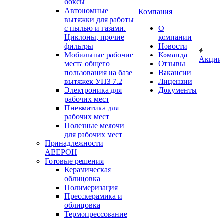
боксы
Автономные
Компания
вытяжки для работы
с пылью и газами.
О
Циклоны, прочие
компании
фильтры
Новости
Мобильные рабочие
Команда
Акци
места общего
Отзывы
пользования на базе
Вакансии
вытяжек УПЗ 7.2
Лицензии
Электроника для
Документы
рабочих мест
Пневматика для
рабочих мест
Полезные мелочи
для рабочих мест
Принадлежности
АВЕРОН
Готовые решения
Керамическая
облицовка
Полимеризация
Пресскерамика и
облицовка
Термопрессование