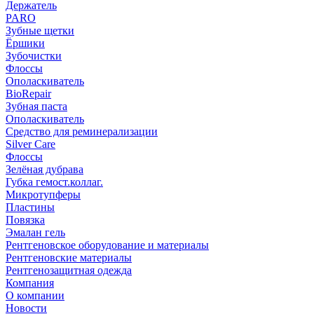
Держатель
PARO
Зубные щетки
Ёршики
Зубочистки
Флоссы
Ополаскиватель
BioRepair
Зубная паста
Ополаскиватель
Средство для реминерализации
Silver Care
Флоссы
Зелёная дубрава
Губка гемост.коллаг.
Микротупферы
Пластины
Повязка
Эмалан гель
Рентгеновское оборудование и материалы
Рентгеновские материалы
Рентгенозащитная одежда
Компания
О компании
Новости