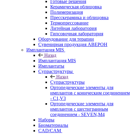
Готовые решения
Керамическая облицовка
Полимеризация
Пресскерамика и облицовка
Термопрессование
Литейная лаборатория
Гипсовочная лаборатория
Оборудование для терапии
Сувенирная продукция АВЕРОН
Имплантация MIS
Назад
Имплантация MIS
Имплантаты
Супраструктуры
Назад
Супраструктуры
Ортопедические элементы для
имплантов с коническим соединением
- C1,V3
Ортопедические элементы для
имплантов с шестигранным
соединением - SEVEN,M4
Наборы
Биоматериалы
CAD/CAM