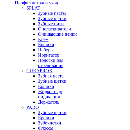
Профилактика и уход
SPLAT
Зубные пасты
Зубные щетки
Зубные нити
Ополаскиватели
Очищающие пенки
Крем
Ёршики
Наборы
Ирригатор
Полоски для
отбеливания
CURAPROX
Зубная паста
Зубные щетки
Ёршики
Жидкость д/
индикации
Держатель
PARO
Зубные щетки
Ёршики
Зубочистки
Флоссы