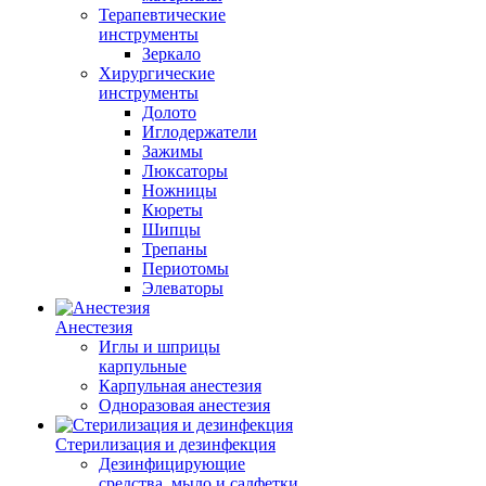
Терапевтические
инструменты
Зеркало
Хирургические
инструменты
Долото
Иглодержатели
Зажимы
Люксаторы
Ножницы
Кюреты
Шипцы
Трепаны
Периотомы
Элеваторы
Анестезия
Иглы и шприцы
карпульные
Карпульная анестезия
Одноразовая анестезия
Стерилизация и дезинфекция
Дезинфицирующие
средства, мыло и салфетки