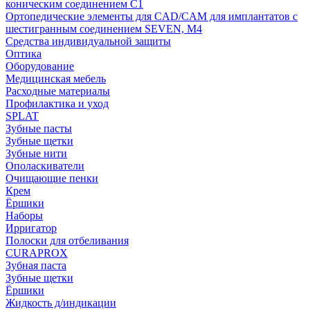
коническим соединением С1
Ортопедические элементы для CAD/CAM для имплантатов с
шестигранным соединением SEVEN, М4
Средства индивидуальной защиты
Оптика
Оборудование
Медицинская мебель
Расходные материалы
Профилактика и уход
SPLAT
Зубные пасты
Зубные щетки
Зубные нити
Ополаскиватели
Очищающие пенки
Крем
Ёршики
Наборы
Ирригатор
Полоски для отбеливания
CURAPROX
Зубная паста
Зубные щетки
Ёршики
Жидкость д/индикации