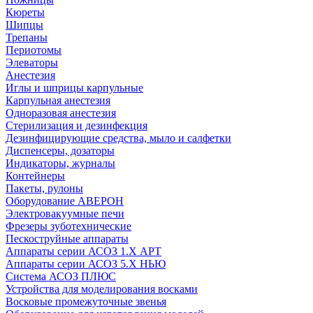
Кюреты
Шипцы
Трепаны
Периотомы
Элеваторы
Анестезия
Иглы и шприцы карпульные
Карпульная анестезия
Одноразовая анестезия
Стерилизация и дезинфекция
Дезинфицирующие средства, мыло и салфетки
Диспенсеры, дозаторы
Индикаторы, журналы
Контейнеры
Пакеты, рулоны
Оборудование АВЕРОН
Электровакуумные печи
Фрезеры зуботехнические
Пескоструйные аппараты
Аппараты серии АСОЗ 1.Х АРТ
Аппараты серии АСОЗ 5.Х НЬЮ
Система АСОЗ ПЛЮС
Устройства для моделирования восками
Восковые промежуточные звенья