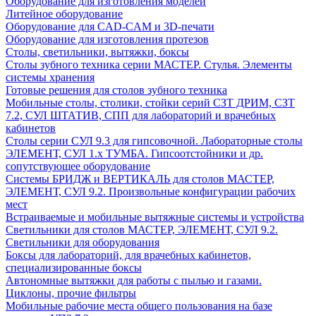
Оборудование для изготовления моделей
Литейное оборудование
Оборудование для CAD-CAM и 3D-печати
Оборудование для изготовления протезов
Cтолы, светильники, вытяжки, боксы
Столы зубного техника серии МАСТЕР. Стулья. Элементы
системы хранения
Готовые решения для столов зубного техника
Мобильные столы, столики, стойки серий СЗТ ДРИМ, СЗТ
7.2, СУЛ ШТАТИВ, СПП для лабораторий и врачебных
кабинетов
Столы серии СУЛ 9.3 для гипсовочной. Лабораторные столы
ЭЛЕМЕНТ, СУЛ 1.х ТУМБА. Гипсоотстойники и др.
сопутствующее оборудование
Системы БРИДЖ и ВЕРТИКАЛЬ для столов МАСТЕР,
ЭЛЕМЕНТ, СУЛ 9.2. Произвольные конфигурации рабочих
мест
Встраиваемые и мобильные вытяжные системы и устройства
Светильники для столов МАСТЕР, ЭЛЕМЕНТ, СУЛ 9.2.
Светильники для оборудования
Боксы для лабораторий, для врачебных кабинетов,
специализированные боксы
Автономные вытяжки для работы с пылью и газами.
Циклоны, прочие фильтры
Мобильные рабочие места общего пользования на базе