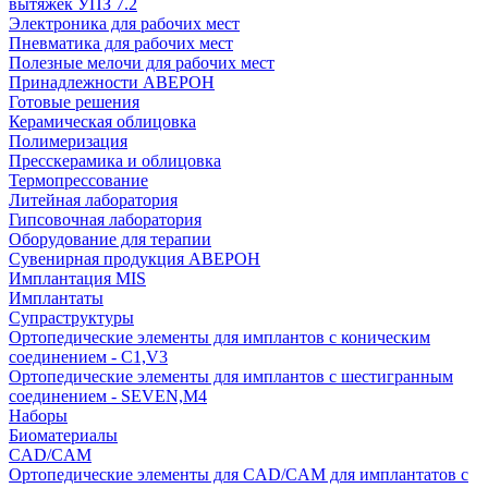
вытяжек УПЗ 7.2
Электроника для рабочих мест
Пневматика для рабочих мест
Полезные мелочи для рабочих мест
Принадлежности АВЕРОН
Готовые решения
Керамическая облицовка
Полимеризация
Пресскерамика и облицовка
Термопрессование
Литейная лаборатория
Гипсовочная лаборатория
Оборудование для терапии
Сувенирная продукция АВЕРОН
Имплантация MIS
Имплантаты
Супраструктуры
Ортопедические элементы для имплантов с коническим
соединением - C1,V3
Ортопедические элементы для имплантов с шестигранным
соединением - SEVEN,M4
Наборы
Биоматериалы
CAD/CAM
Ортопедические элементы для CAD/CAM для имплантатов с