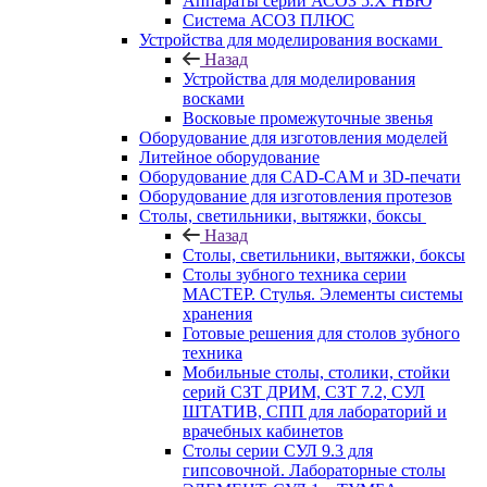
Аппараты серии АСОЗ 5.Х НЬЮ
Система АСОЗ ПЛЮС
Устройства для моделирования восками
Назад
Устройства для моделирования
восками
Восковые промежуточные звенья
Оборудование для изготовления моделей
Литейное оборудование
Оборудование для CAD-CAM и 3D-печати
Оборудование для изготовления протезов
Cтолы, светильники, вытяжки, боксы
Назад
Cтолы, светильники, вытяжки, боксы
Столы зубного техника серии
МАСТЕР. Стулья. Элементы системы
хранения
Готовые решения для столов зубного
техника
Мобильные столы, столики, стойки
серий СЗТ ДРИМ, СЗТ 7.2, СУЛ
ШТАТИВ, СПП для лабораторий и
врачебных кабинетов
Столы серии СУЛ 9.3 для
гипсовочной. Лабораторные столы