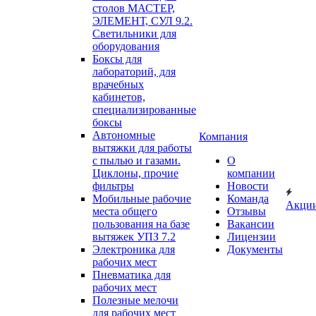
столов МАСТЕР,
ЭЛЕМЕНТ, СУЛ 9.2.
Светильники для
оборудования
Боксы для
лабораторий, для
врачебных
кабинетов,
специализированные
боксы
Автономные
Компания
вытяжки для работы
с пылью и газами.
О
Циклоны, прочие
компании
фильтры
Новости
Мобильные рабочие
Команда
Акци
места общего
Отзывы
пользования на базе
Вакансии
вытяжек УПЗ 7.2
Лицензии
Электроника для
Документы
рабочих мест
Пневматика для
рабочих мест
Полезные мелочи
для рабочих мест