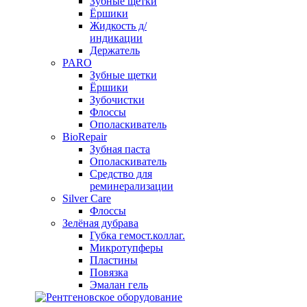
Зубные щетки
Ёршики
Жидкость д/
индикации
Держатель
PARO
Зубные щетки
Ёршики
Зубочистки
Флоссы
Ополаскиватель
BioRepair
Зубная паста
Ополаскиватель
Средство для
реминерализации
Silver Care
Флоссы
Зелёная дубрава
Губка гемост.коллаг.
Микротупферы
Пластины
Повязка
Эмалан гель