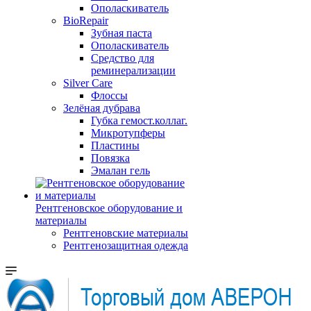
Ополаскиватель
BioRepair
Зубная паста
Ополаскиватель
Средство для
реминерализации
Silver Care
Флоссы
Зелёная дубрава
Губка гемост.коллаг.
Микротупферы
Пластины
Повязка
Эмалан гель
Рентгеновское оборудование и
материалы
Рентгеновские материалы
Рентгенозащитная одежда