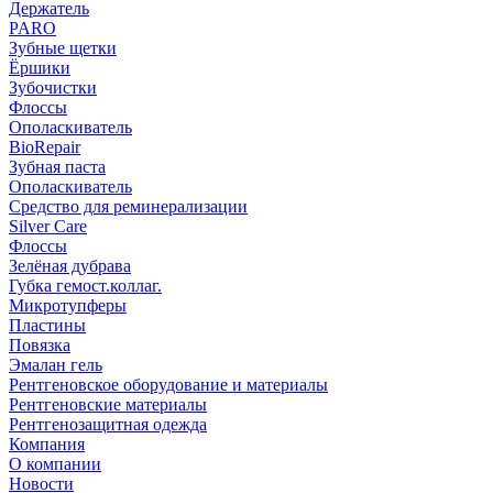
Держатель
PARO
Зубные щетки
Ёршики
Зубочистки
Флоссы
Ополаскиватель
BioRepair
Зубная паста
Ополаскиватель
Средство для реминерализации
Silver Care
Флоссы
Зелёная дубрава
Губка гемост.коллаг.
Микротупферы
Пластины
Повязка
Эмалан гель
Рентгеновское оборудование и материалы
Рентгеновские материалы
Рентгенозащитная одежда
Компания
О компании
Новости