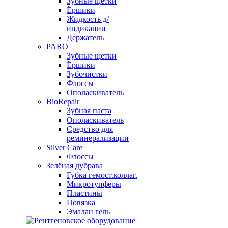
Зубные щетки
Ёршики
Жидкость д/
индикации
Держатель
PARO
Зубные щетки
Ёршики
Зубочистки
Флоссы
Ополаскиватель
BioRepair
Зубная паста
Ополаскиватель
Средство для
реминерализации
Silver Care
Флоссы
Зелёная дубрава
Губка гемост.коллаг.
Микротупферы
Пластины
Повязка
Эмалан гель