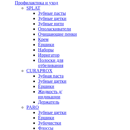
Профилактика и уход
SPLAT
Зубные пасты
Зубные щетки
Зубные нити
Ополаскиватели
Очищающие пенки
Крем
Ёршики
Наборы
Ирригатор
Полоски для
отбеливания
CURAPROX
Зубная паста
Зубные щетки
Ёршики
Жидкость д/
индикации
Держатель
PARO
Зубные щетки
Ёршики
Зубочистки
Флоссы