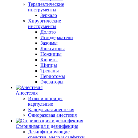
Терапевтические
инструменты
Зеркало
Хирургические
инструменты
Долото
Иглодержатели
Зажимы
Люксаторы
Ножницы
Кюреты
Шипцы
Трепаны
Периотомы
Элеваторы
Анестезия
Иглы и шприцы
карпульные
Карпульная анестезия
Одноразовая анестезия
Стерилизация и дезинфекция
Дезинфицирующие
средства, мыло и салфетки