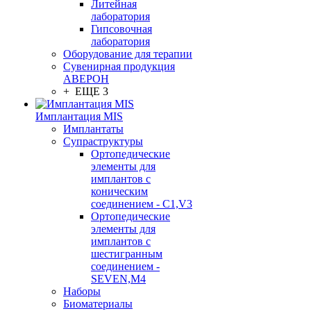
Литейная
лаборатория
Гипсовочная
лаборатория
Оборудование для терапии
Сувенирная продукция
АВЕРОН
+ ЕЩЕ 3
Имплантация MIS
Имплантаты
Супраструктуры
Ортопедические
элементы для
имплантов с
коническим
соединением - C1,V3
Ортопедические
элементы для
имплантов с
шестигранным
соединением -
SEVEN,M4
Наборы
Биоматериалы