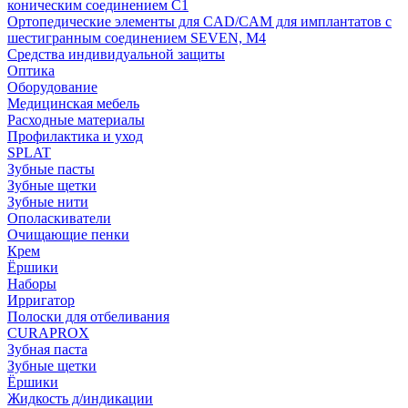
коническим соединением С1
Ортопедические элементы для CAD/CAM для имплантатов с
шестигранным соединением SEVEN, М4
Средства индивидуальной защиты
Оптика
Оборудование
Медицинская мебель
Расходные материалы
Профилактика и уход
SPLAT
Зубные пасты
Зубные щетки
Зубные нити
Ополаскиватели
Очищающие пенки
Крем
Ёршики
Наборы
Ирригатор
Полоски для отбеливания
CURAPROX
Зубная паста
Зубные щетки
Ёршики
Жидкость д/индикации