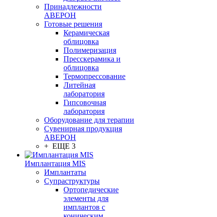
Принадлежности
АВЕРОН
Готовые решения
Керамическая
облицовка
Полимеризация
Пресскерамика и
облицовка
Термопрессование
Литейная
лаборатория
Гипсовочная
лаборатория
Оборудование для терапии
Сувенирная продукция
АВЕРОН
+ ЕЩЕ 3
Имплантация MIS
Имплантаты
Супраструктуры
Ортопедические
элементы для
имплантов с
коническим