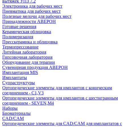
вытяжек УПЗ 7.2
Электроника для рабочих мест
Пневматика для рабочих мест
Полезные мелочи для рабочих мест
Принадлежности АВЕРОН
Готовые решения
Керамическая облицовка
Полимеризация
Пресскерамика и облицовка
Термопрессование
Литейная лаборатория
Гипсовочная лаборатория
Оборудование для терапии
Сувенирная продукция АВЕРОН
Имплантация MIS
Имплантаты
Супраструктуры
Ортопедические элементы для имплантов с коническим
соединением - C1,V3
Ортопедические элементы для имплантов с шестигранным
соединением - SEVEN,M4
Наборы
Биоматериалы
CAD/CAM
Ортопедические элементы для CAD/CAM для имплантатов с