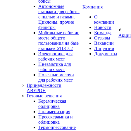
боксы
Автономные
Компания
вытяжки для работы
с пылью и газами.
О
Циклоны, прочие
компании
фильтры
Новости
Мобильные рабочие
Команда
Акци
места общего
Отзывы
пользования на базе
Вакансии
вытяжек УПЗ 7.2
Лицензии
Электроника для
Документы
рабочих мест
Пневматика для
рабочих мест
Полезные мелочи
для рабочих мест
Принадлежности
АВЕРОН
Готовые решения
Керамическая
облицовка
Полимеризация
Пресскерамика и
облицовка
Термопрессование