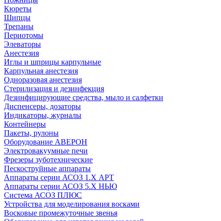
Кюреты
Шипцы
Трепаны
Периотомы
Элеваторы
Анестезия
Иглы и шприцы карпульные
Карпульная анестезия
Одноразовая анестезия
Стерилизация и дезинфекция
Дезинфицирующие средства, мыло и салфетки
Диспенсеры, дозаторы
Индикаторы, журналы
Контейнеры
Пакеты, рулоны
Оборудование АВЕРОН
Электровакуумные печи
Фрезеры зуботехнические
Пескоструйные аппараты
Аппараты серии АСОЗ 1.Х АРТ
Аппараты серии АСОЗ 5.Х НЬЮ
Система АСОЗ ПЛЮС
Устройства для моделирования восками
Восковые промежуточные звенья