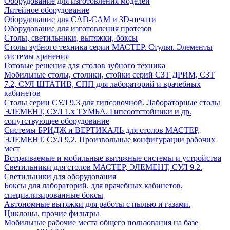
Оборудование для изготовления моделей
Литейное оборудование
Оборудование для CAD-CAM и 3D-печати
Оборудование для изготовления протезов
Cтолы, светильники, вытяжки, боксы
Столы зубного техника серии МАСТЕР. Стулья. Элементы
системы хранения
Готовые решения для столов зубного техника
Мобильные столы, столики, стойки серий СЗТ ДРИМ, СЗТ
7.2, СУЛ ШТАТИВ, СПП для лабораторий и врачебных
кабинетов
Столы серии СУЛ 9.3 для гипсовочной. Лабораторные столы
ЭЛЕМЕНТ, СУЛ 1.х ТУМБА. Гипсоотстойники и др.
сопутствующее оборудование
Системы БРИДЖ и ВЕРТИКАЛЬ для столов МАСТЕР,
ЭЛЕМЕНТ, СУЛ 9.2. Произвольные конфигурации рабочих
мест
Встраиваемые и мобильные вытяжные системы и устройства
Светильники для столов МАСТЕР, ЭЛЕМЕНТ, СУЛ 9.2.
Светильники для оборудования
Боксы для лабораторий, для врачебных кабинетов,
специализированные боксы
Автономные вытяжки для работы с пылью и газами.
Циклоны, прочие фильтры
Мобильные рабочие места общего пользования на базе