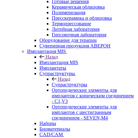
Готовые решения
Керамическая облицовка
Полимеризация
Пресскерамика и облицовка
Термопрессование
Литейная лаборатория
Гипсовочная лаборатория
Оборудование для терапии
Сувенирная продукция АВЕРОН
Имплантация MIS
Назад
Имплантация MIS
Имплантаты
Супраструктуры
Назад
Супраструктуры
Ортопедические элементы для
имплантов с коническим соединением
- C1,V3
Ортопедические элементы для
имплантов с шестигранным
соединением - SEVEN,M4
Наборы
Биоматериалы
CAD/CAM