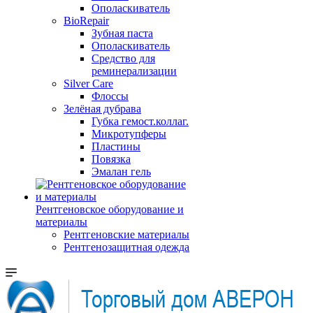
Ополаскиватель
BioRepair
Зубная паста
Ополаскиватель
Средство для
реминерализации
Silver Care
Флоссы
Зелёная дубрава
Губка гемост.коллаг.
Микротупферы
Пластины
Повязка
Эмалан гель
Рентгеновское оборудование и
материалы
Рентгеновские материалы
Рентгенозащитная одежда