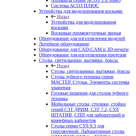
Аппараты серии АСОЗ 5.Х НЬЮ
Система АСОЗ ПЛЮС
Устройства для моделирования восками
Назад
Устройства для моделирования
восками
Восковые промежуточные звенья
Оборудование для изготовления моделей
Литейное оборудование
Оборудование для CAD-CAM и 3D-печати
Оборудование для изготовления протезов
Cтолы, светильники, вытяжки, боксы
Назад
Cтолы, светильники, вытяжки, боксы
Столы зубного техника серии
МАСТЕР. Стулья. Элементы системы
хранения
Готовые решения для столов зубного
техника
Мобильные столы, столики, стойки
серий СЗТ ДРИМ, СЗТ 7.2, СУЛ
ШТАТИВ, СПП для лабораторий и
врачебных кабинетов
Столы серии СУЛ 9.3 для
гипсовочной. Лабораторные столы