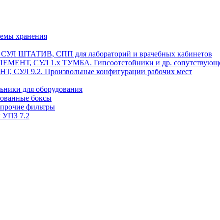
темы хранения
, СУЛ ШТАТИВ, СПП для лабораторий и врачебных кабинетов
ЭЛЕМЕНТ, СУЛ 1.х ТУМБА. Гипсоотстойники и др. сопутствующ
 СУЛ 9.2. Произвольные конфигурации рабочих мест
ьники для оборудования
рованные боксы
 прочие фильтры
 УПЗ 7.2