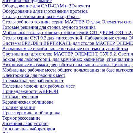
Литейное оборудование
Оборудование для CAD-CAM и 3D-печати
Оборудование для изготовления протезов
Cтолы, светильники, вытяжки, боксы
Столы зубного техника серии МАСТЕР. Стулья. Элементы сис
Готовые решения для столов зубного техника
Мобильные столы, столики, стойки серий СЗТ ДРИМ, СЗТ 7.2
Столы серии СУЛ 9.3 для гипсовочной. Лабораторные столы 
Системы БРИДЖ и ВЕРТИКАЛЬ для столов МАСТЕР, ЭЛЕМЕНТ,
Встраиваемые и мобильные вытяжные системы и устройства
Светильники для столов МАСТЕР, ЭЛЕМЕНТ, СУЛ 9.2. Светил
Боксы для лабораторий, для врачебных кабинетов, специализи
Автономные вытяжки для работы с пылью и газами. Циклоны,
Мобильные рабочие места общего пользования на базе вытяжек
Электроника для рабочих мест
Пневматика для рабочих мест
Полезные мелочи для рабочих мест
Принадлежности АВЕРОН
Готовые решения
Керамическая облицовка
Полимеризация
Пресскерамика и облицовка
Термопрессование
Литейная лаборатория
Гипсовочная лаборатория