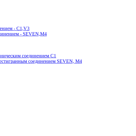
ением - C1,V3
единением - SEVEN,M4
оническим соединением С1
шестигранным соединением SEVEN, М4