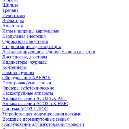
Шипцы
Трепаны
Периотомы
Элеваторы
Анестезия
Иглы и шприцы карпульные
Карпульная анестезия
Одноразовая анестезия
Стерилизация и дезинфекция
Дезинфицирующие средства, мыло и салфетки
Диспенсеры, дозаторы
Индикаторы, журналы
Контейнеры
Пакеты, рулоны
Оборудование АВЕРОН
Электровакуумные печи
Фрезеры зуботехнические
Пескоструйные аппараты
Аппараты серии АСОЗ 1.Х АРТ
Аппараты серии АСОЗ 5.Х НЬЮ
Система АСОЗ ПЛЮС
Устройства для моделирования восками
Восковые промежуточные звенья
Оборудование для изготовления моделей