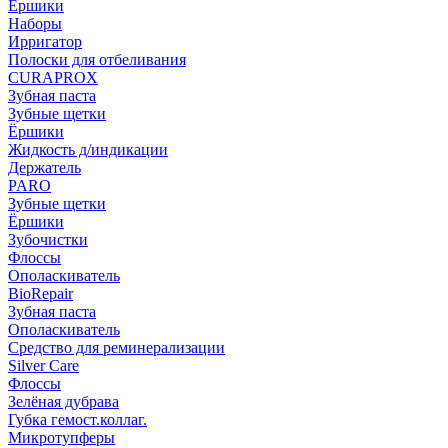
Ёршики
Наборы
Ирригатор
Полоски для отбеливания
CURAPROX
Зубная паста
Зубные щетки
Ёршики
Жидкость д/индикации
Держатель
PARO
Зубные щетки
Ёршики
Зубочистки
Флоссы
Ополаскиватель
BioRepair
Зубная паста
Ополаскиватель
Средство для реминерализации
Silver Care
Флоссы
Зелёная дубрава
Губка гемост.коллаг.
Микротупферы