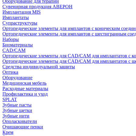
Оборудование для терапии
Сувенирная продукция АВЕРОН
Имплантация MIS
Имплантаты
Супраструктуры
Ортопедические элементы для имплантов с коническим соедин
Ортопедические элементы для имплантов с шестигранным со
Наборы
Биоматериалы
CAD/CAM
Ортопедические элементы для CAD/CAM для имплантатов с к
Ортопедические элементы для CAD/CAM для имплантатов с 
Средства индивидуальной защиты
Оптика
Оборудование
Медицинская мебель
Расходные материалы
Профилактика и уход
SPLAT
Зубные пасты
Зубные щетки
Зубные нити
Ополаскиватели
Очищающие пенки
Крем