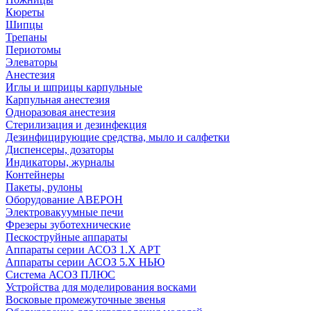
Кюреты
Шипцы
Трепаны
Периотомы
Элеваторы
Анестезия
Иглы и шприцы карпульные
Карпульная анестезия
Одноразовая анестезия
Стерилизация и дезинфекция
Дезинфицирующие средства, мыло и салфетки
Диспенсеры, дозаторы
Индикаторы, журналы
Контейнеры
Пакеты, рулоны
Оборудование АВЕРОН
Электровакуумные печи
Фрезеры зуботехнические
Пескоструйные аппараты
Аппараты серии АСОЗ 1.Х АРТ
Аппараты серии АСОЗ 5.Х НЬЮ
Система АСОЗ ПЛЮС
Устройства для моделирования восками
Восковые промежуточные звенья