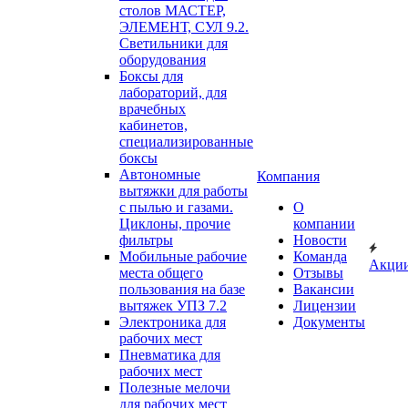
столов МАСТЕР,
ЭЛЕМЕНТ, СУЛ 9.2.
Светильники для
оборудования
Боксы для
лабораторий, для
врачебных
кабинетов,
специализированные
боксы
Автономные
Компания
вытяжки для работы
с пылью и газами.
О
Циклоны, прочие
компании
фильтры
Новости
Мобильные рабочие
Команда
Акци
места общего
Отзывы
пользования на базе
Вакансии
вытяжек УПЗ 7.2
Лицензии
Электроника для
Документы
рабочих мест
Пневматика для
рабочих мест
Полезные мелочи
для рабочих мест