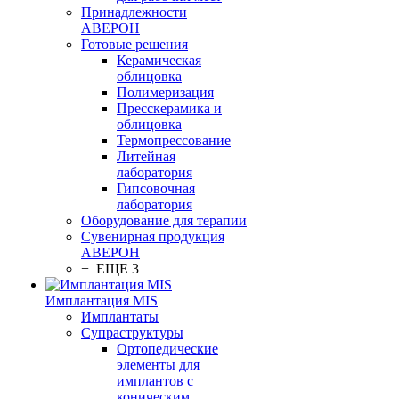
Принадлежности
АВЕРОН
Готовые решения
Керамическая
облицовка
Полимеризация
Пресскерамика и
облицовка
Термопрессование
Литейная
лаборатория
Гипсовочная
лаборатория
Оборудование для терапии
Сувенирная продукция
АВЕРОН
+ ЕЩЕ 3
Имплантация MIS
Имплантаты
Супраструктуры
Ортопедические
элементы для
имплантов с
коническим