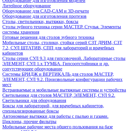
Оборудование для изготовления моделей
Литейное оборудование
Оборудование для CAD-CAM и 3D-печати
Оборудование для изготовления протезов
Cтолы, светильники, вытяжки, боксы
Столы зубного техника серии МАСТЕР. Стулья. Элементы
системы хранения
Готовые решения для столов зубного техника
Мобильные столы, столики, стойки серий СЗТ ДРИМ, СЗТ
7.2, СУЛ ШТАТИВ, СПП для лабораторий и врачебных
кабинетов
Столы серии СУЛ 9.3 для гипсовочной. Лабораторные столы
ЭЛЕМЕНТ, СУЛ 1.х ТУМБА. Гипсоотстойники и др.
сопутствующее оборудование
Системы БРИДЖ и ВЕРТИКАЛЬ для столов МАСТЕР,
ЭЛЕМЕНТ, СУЛ 9.2. Произвольные конфигурации рабочих
мест
Встраиваемые и мобильные вытяжные системы и устройства
Светильники для столов МАСТЕР, ЭЛЕМЕНТ, СУЛ 9.2.
Светильники для оборудования
Боксы для лабораторий, для врачебных кабинетов,
специализированные боксы
Автономные вытяжки для работы с пылью и газами.
Циклоны, прочие фильтры
Мобильные рабочие места общего пользования на базе