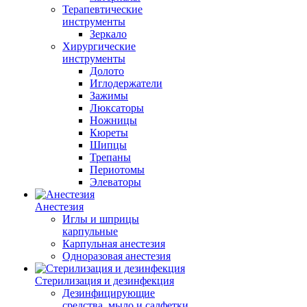
Терапевтические
инструменты
Зеркало
Хирургические
инструменты
Долото
Иглодержатели
Зажимы
Люксаторы
Ножницы
Кюреты
Шипцы
Трепаны
Периотомы
Элеваторы
Анестезия
Иглы и шприцы
карпульные
Карпульная анестезия
Одноразовая анестезия
Стерилизация и дезинфекция
Дезинфицирующие
средства, мыло и салфетки