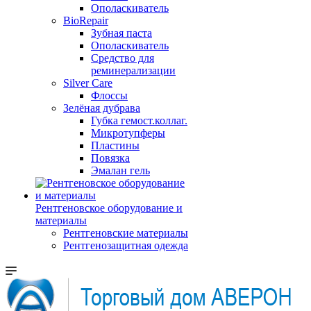
Ополаскиватель
BioRepair
Зубная паста
Ополаскиватель
Средство для
реминерализации
Silver Care
Флоссы
Зелёная дубрава
Губка гемост.коллаг.
Микротупферы
Пластины
Повязка
Эмалан гель
Рентгеновское оборудование и
материалы
Рентгеновские материалы
Рентгенозащитная одежда