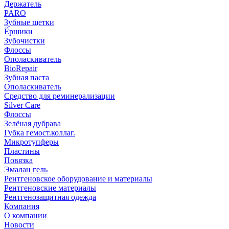
Держатель
PARO
Зубные щетки
Ёршики
Зубочистки
Флоссы
Ополаскиватель
BioRepair
Зубная паста
Ополаскиватель
Средство для реминерализации
Silver Care
Флоссы
Зелёная дубрава
Губка гемост.коллаг.
Микротупферы
Пластины
Повязка
Эмалан гель
Рентгеновское оборудование и материалы
Рентгеновские материалы
Рентгенозащитная одежда
Компания
О компании
Новости