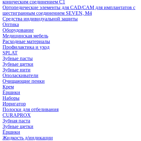
коническим соединением С1
Ортопедические элементы для CAD/CAM для имплантатов с
шестигранным соединением SEVEN, М4
Средства индивидуальной защиты
Оптика
Оборудование
Медицинская мебель
Расходные материалы
Профилактика и уход
SPLAT
Зубные пасты
Зубные щетки
Зубные нити
Ополаскиватели
Очищающие пенки
Крем
Ёршики
Наборы
Ирригатор
Полоски для отбеливания
CURAPROX
Зубная паста
Зубные щетки
Ёршики
Жидкость д/индикации