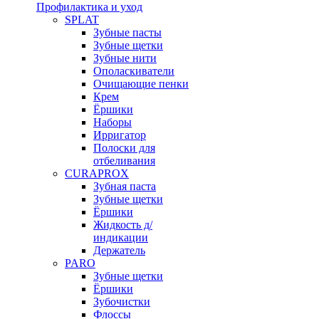
Профилактика и уход
SPLAT
Зубные пасты
Зубные щетки
Зубные нити
Ополаскиватели
Очищающие пенки
Крем
Ёршики
Наборы
Ирригатор
Полоски для
отбеливания
CURAPROX
Зубная паста
Зубные щетки
Ёршики
Жидкость д/
индикации
Держатель
PARO
Зубные щетки
Ёршики
Зубочистки
Флоссы