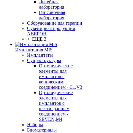
Литейная
лаборатория
Гипсовочная
лаборатория
Оборудование для терапии
Сувенирная продукция
АВЕРОН
+ ЕЩЕ 3
Имплантация MIS
Имплантаты
Супраструктуры
Ортопедические
элементы для
имплантов с
коническим
соединением - C1,V3
Ортопедические
элементы для
имплантов с
шестигранным
соединением -
SEVEN,M4
Наборы
Биоматериалы