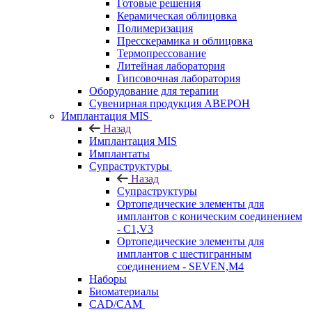
Готовые решения
Керамическая облицовка
Полимеризация
Пресскерамика и облицовка
Термопрессование
Литейная лаборатория
Гипсовочная лаборатория
Оборудование для терапии
Сувенирная продукция АВЕРОН
Имплантация MIS
Назад
Имплантация MIS
Имплантаты
Супраструктуры
Назад
Супраструктуры
Ортопедические элементы для
имплантов с коническим соединением
- C1,V3
Ортопедические элементы для
имплантов с шестигранным
соединением - SEVEN,M4
Наборы
Биоматериалы
CAD/CAM