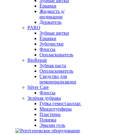
Зубные щетки
Ёршики
Жидкость д/
индикации
Держатель
PARO
Зубные щетки
Ёршики
Зубочистки
Флоссы
Ополаскиватель
BioRepair
Зубная паста
Ополаскиватель
Средство для
реминерализации
Silver Care
Флоссы
Зелёная дубрава
Губка гемост.коллаг.
Микротупферы
Пластины
Повязка
Эмалан гель