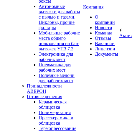
боксы
Автономные
Компания
вытяжки для работы
с пылью и газами.
О
Циклоны, прочие
компании
фильтры
Новости
Мобильные рабочие
Команда
Акци
места общего
Отзывы
пользования на базе
Вакансии
вытяжек УПЗ 7.2
Лицензии
Электроника для
Документы
рабочих мест
Пневматика для
рабочих мест
Полезные мелочи
для рабочих мест
Принадлежности
АВЕРОН
Готовые решения
Керамическая
облицовка
Полимеризация
Пресскерамика и
облицовка
Термопрессование