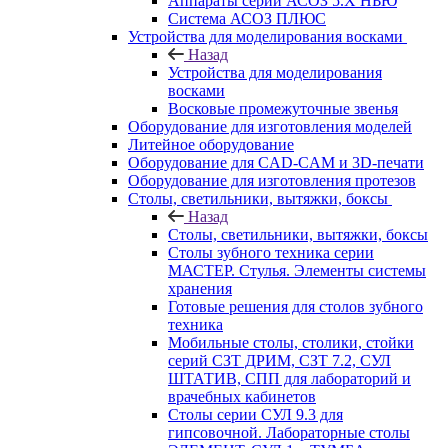
Аппараты серии АСОЗ 5.Х НЬЮ
Система АСОЗ ПЛЮС
Устройства для моделирования восками
Назад
Устройства для моделирования
восками
Восковые промежуточные звенья
Оборудование для изготовления моделей
Литейное оборудование
Оборудование для CAD-CAM и 3D-печати
Оборудование для изготовления протезов
Cтолы, светильники, вытяжки, боксы
Назад
Cтолы, светильники, вытяжки, боксы
Столы зубного техника серии
МАСТЕР. Стулья. Элементы системы
хранения
Готовые решения для столов зубного
техника
Мобильные столы, столики, стойки
серий СЗТ ДРИМ, СЗТ 7.2, СУЛ
ШТАТИВ, СПП для лабораторий и
врачебных кабинетов
Столы серии СУЛ 9.3 для
гипсовочной. Лабораторные столы