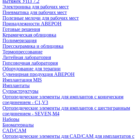
вытяжек УПЗ 7.2
Электроника для рабочих мест
Пневматика для рабочих мест
Полезные мелочи для рабочих мест
Принадлежности АВЕРОН
Готовые решения
Керамическая облицовка
Полимеризация
Пресскерамика и облицовка
Термопрессование
Литейная лаборатория
Гипсовочная лаборатория
Оборудование для терапии
Сувенирная продукция АВЕРОН
Имплантация MIS
Имплантаты
Супраструктуры
Ортопедические элементы для имплантов с коническим
соединением - C1,V3
Ортопедические элементы для имплантов с шестигранным
соединением - SEVEN,M4
Наборы
Биоматериалы
CAD/CAM
Ортопедические элементы для CAD/CAM для имплантатов с