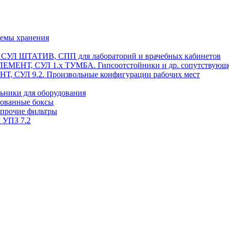
темы хранения
, СУЛ ШТАТИВ, СПП для лабораторий и врачебных кабинетов
ЭЛЕМЕНТ, СУЛ 1.х ТУМБА. Гипсоотстойники и др. сопутствующ
 СУЛ 9.2. Произвольные конфигурации рабочих мест
ьники для оборудования
рованные боксы
 прочие фильтры
 УПЗ 7.2