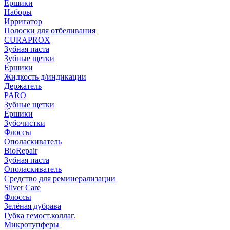
Ёршики
Наборы
Ирригатор
Полоски для отбеливания
CURAPROX
Зубная паста
Зубные щетки
Ёршики
Жидкость д/индикации
Держатель
PARO
Зубные щетки
Ёршики
Зубочистки
Флоссы
Ополаскиватель
BioRepair
Зубная паста
Ополаскиватель
Средство для реминерализации
Silver Care
Флоссы
Зелёная дубрава
Губка гемост.коллаг.
Микротупферы