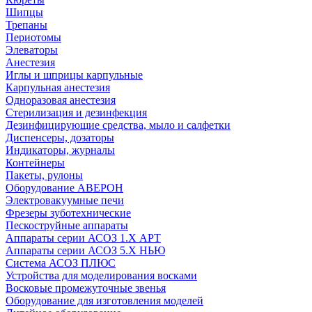
Шипцы
Трепаны
Периотомы
Элеваторы
Анестезия
Иглы и шприцы карпульные
Карпульная анестезия
Одноразовая анестезия
Стерилизация и дезинфекция
Дезинфицирующие средства, мыло и салфетки
Диспенсеры, дозаторы
Индикаторы, журналы
Контейнеры
Пакеты, рулоны
Оборудование АВЕРОН
Электровакуумные печи
Фрезеры зуботехнические
Пескоструйные аппараты
Аппараты серии АСОЗ 1.Х АРТ
Аппараты серии АСОЗ 5.Х НЬЮ
Система АСОЗ ПЛЮС
Устройства для моделирования восками
Восковые промежуточные звенья
Оборудование для изготовления моделей