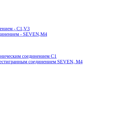
ением - C1,V3
единением - SEVEN,M4
оническим соединением С1
шестигранным соединением SEVEN, М4