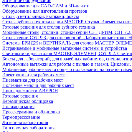
Литейное оборудование
Оборудование для CAD-CAM и 3D-печати
Оборудование для изготовления протезов
Cтолы, светильники, вытяжки, боксы
Столы зубного техника серии МАСТЕР. Стулья. Элементы сис
Готовые решения для столов зубного техника
Мобильные столы, столики, стойки серий СЗТ ДРИМ, СЗТ 7.2
Столы серии СУЛ 9.3 для гипсовочной. Лабораторные столы 
Системы БРИДЖ и ВЕРТИКАЛЬ для столов МАСТЕР, ЭЛЕМЕНТ,
Встраиваемые и мобильные вытяжные системы и устройства
Светильники для столов МАСТЕР, ЭЛЕМЕНТ, СУЛ 9.2. Светил
Боксы для лабораторий, для врачебных кабинетов, специализи
Автономные вытяжки для работы с пылью и газами. Циклоны,
Мобильные рабочие места общего пользования на базе вытяжек
Электроника для рабочих мест
Пневматика для рабочих мест
Полезные мелочи для рабочих мест
Принадлежности АВЕРОН
Готовые решения
Керамическая облицовка
Полимеризация
Пресскерамика и облицовка
Термопрессование
Литейная лаборатория
Гипсовочная лаборатория