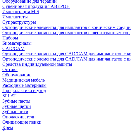
Оборудование для терапии
Сувенирная продукция АВЕРОН
Имплантация MIS
Имплантаты
Супраструктуры
Ортопедические элементы для имплантов с коническим соедин
Ортопедические элементы для имплантов с шестигранным со
Наборы
Биоматериалы
CAD/CAM
Ортопедические элементы для CAD/CAM для имплантатов с к
Ортопедические элементы для CAD/CAM для имплантатов с 
Средства индивидуальной защиты
Оптика
Оборудование
Медицинская мебель
Расходные материалы
Профилактика и уход
SPLAT
Зубные пасты
Зубные щетки
Зубные нити
Ополаскиватели
Очищающие пенки
Крем