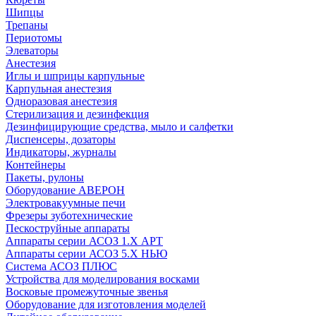
Шипцы
Трепаны
Периотомы
Элеваторы
Анестезия
Иглы и шприцы карпульные
Карпульная анестезия
Одноразовая анестезия
Стерилизация и дезинфекция
Дезинфицирующие средства, мыло и салфетки
Диспенсеры, дозаторы
Индикаторы, журналы
Контейнеры
Пакеты, рулоны
Оборудование АВЕРОН
Электровакуумные печи
Фрезеры зуботехнические
Пескоструйные аппараты
Аппараты серии АСОЗ 1.Х АРТ
Аппараты серии АСОЗ 5.Х НЬЮ
Система АСОЗ ПЛЮС
Устройства для моделирования восками
Восковые промежуточные звенья
Оборудование для изготовления моделей