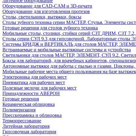
Литейное оборудование
Оборудование для CAD-CAM и 3D-печати
Оборудование для изготовления протезов
Cтолы, светильники, вытяжки, боксы
Столы зубного техника серии МАСТЕР. Стулья. Элементы сис
Готовые решения для столов зубного техника
Мобильные столы, столики, стойки серий СЗТ ДРИМ, СЗТ 7.2
Столы серии СУЛ 9.3 для гипсовочной. Лабораторные столы 
Системы БРИДЖ и ВЕРТИКАЛЬ для столов МАСТЕР, ЭЛЕМЕНТ,
Встраиваемые и мобильные вытяжные системы и устройства
Светильники для столов МАСТЕР, ЭЛЕМЕНТ, СУЛ 9.2. Светил
Боксы для лабораторий, для врачебных кабинетов, специализи
Автономные вытяжки для работы с пылью и газами. Циклоны,
Мобильные рабочие места общего пользования на базе вытяжек
Электроника для рабочих мест
Пневматика для рабочих мест
Полезные мелочи для рабочих мест
Принадлежности АВЕРОН
Готовые решения
Керамическая облицовка
Полимеризация
Пресскерамика и облицовка
Термопрессование
Литейная лаборатория
Гипсовочная лаборатория