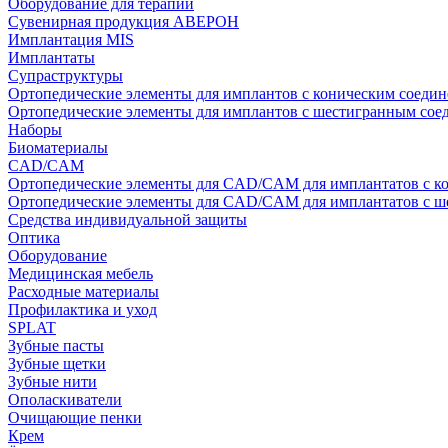
Оборудование для терапии
Сувенирная продукция АВЕРОН
Имплантация MIS
Имплантаты
Супраструктуры
Ортопедические элементы для имплантов с коническим соедин
Ортопедические элементы для имплантов с шестигранным со
Наборы
Биоматериалы
CAD/CAM
Ортопедические элементы для CAD/CAM для имплантатов с к
Ортопедические элементы для CAD/CAM для имплантатов с 
Средства индивидуальной защиты
Оптика
Оборудование
Медицинская мебель
Расходные материалы
Профилактика и уход
SPLAT
Зубные пасты
Зубные щетки
Зубные нити
Ополаскиватели
Очищающие пенки
Крем