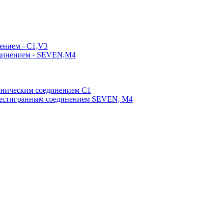
ением - C1,V3
единением - SEVEN,M4
оническим соединением С1
шестигранным соединением SEVEN, М4