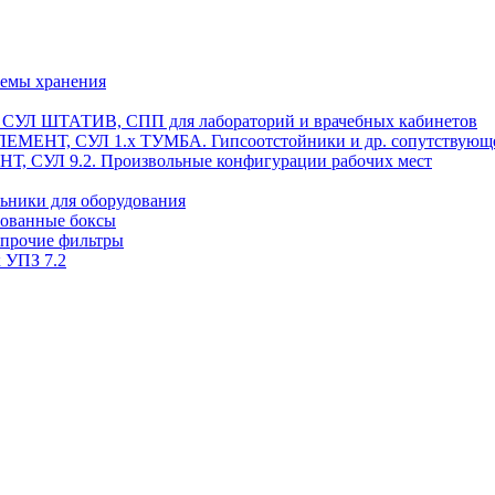
темы хранения
, СУЛ ШТАТИВ, СПП для лабораторий и врачебных кабинетов
ЭЛЕМЕНТ, СУЛ 1.х ТУМБА. Гипсоотстойники и др. сопутствующ
 СУЛ 9.2. Произвольные конфигурации рабочих мест
ьники для оборудования
рованные боксы
 прочие фильтры
 УПЗ 7.2