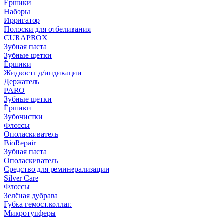
Ёршики
Наборы
Ирригатор
Полоски для отбеливания
CURAPROX
Зубная паста
Зубные щетки
Ёршики
Жидкость д/индикации
Держатель
PARO
Зубные щетки
Ёршики
Зубочистки
Флоссы
Ополаскиватель
BioRepair
Зубная паста
Ополаскиватель
Средство для реминерализации
Silver Care
Флоссы
Зелёная дубрава
Губка гемост.коллаг.
Микротупферы