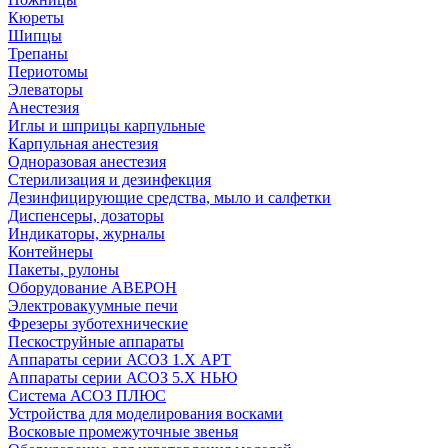
Кюреты
Шипцы
Трепаны
Периотомы
Элеваторы
Анестезия
Иглы и шприцы карпульные
Карпульная анестезия
Одноразовая анестезия
Стерилизация и дезинфекция
Дезинфицирующие средства, мыло и салфетки
Диспенсеры, дозаторы
Индикаторы, журналы
Контейнеры
Пакеты, рулоны
Оборудование АВЕРОН
Электровакуумные печи
Фрезеры зуботехнические
Пескоструйные аппараты
Аппараты серии АСОЗ 1.Х АРТ
Аппараты серии АСОЗ 5.Х НЬЮ
Система АСОЗ ПЛЮС
Устройства для моделирования восками
Восковые промежуточные звенья