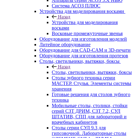
Аппараты серии АСОЗ 5.Х НЬЮ
Система АСОЗ ПЛЮС
Устройства для моделирования восками
Назад
Устройства для моделирования
восками
Восковые промежуточные звенья
Оборудование для изготовления моделей
Литейное оборудование
Оборудование для CAD-CAM и 3D-печати
Оборудование для изготовления протезов
Cтолы, светильники, вытяжки, боксы
Назад
Cтолы, светильники, вытяжки, боксы
Столы зубного техника серии
МАСТЕР. Стулья. Элементы системы
хранения
Готовые решения для столов зубного
техника
Мобильные столы, столики, стойки
серий СЗТ ДРИМ, СЗТ 7.2, СУЛ
ШТАТИВ, СПП для лабораторий и
врачебных кабинетов
Столы серии СУЛ 9.3 для
гипсовочной. Лабораторные столы