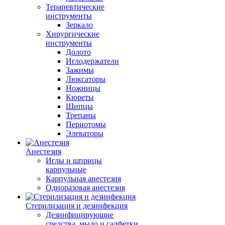
Терапевтические
инструменты
Зеркало
Хирургические
инструменты
Долото
Иглодержатели
Зажимы
Люксаторы
Ножницы
Кюреты
Шипцы
Трепаны
Периотомы
Элеваторы
Анестезия
Иглы и шприцы
карпульные
Карпульная анестезия
Одноразовая анестезия
Стерилизация и дезинфекция
Дезинфицирующие
средства, мыло и салфетки