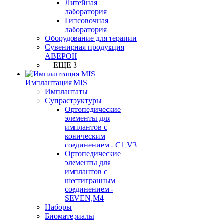
Литейная
лаборатория
Гипсовочная
лаборатория
Оборудование для терапии
Сувенирная продукция
АВЕРОН
+ ЕЩЕ 3
Имплантация MIS
Имплантаты
Супраструктуры
Ортопедические
элементы для
имплантов с
коническим
соединением - C1,V3
Ортопедические
элементы для
имплантов с
шестигранным
соединением -
SEVEN,M4
Наборы
Биоматериалы