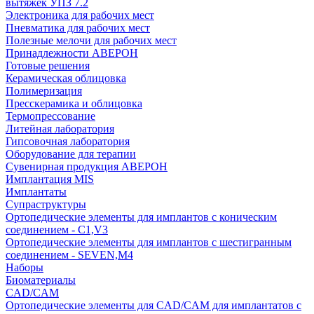
вытяжек УПЗ 7.2
Электроника для рабочих мест
Пневматика для рабочих мест
Полезные мелочи для рабочих мест
Принадлежности АВЕРОН
Готовые решения
Керамическая облицовка
Полимеризация
Пресскерамика и облицовка
Термопрессование
Литейная лаборатория
Гипсовочная лаборатория
Оборудование для терапии
Сувенирная продукция АВЕРОН
Имплантация MIS
Имплантаты
Супраструктуры
Ортопедические элементы для имплантов с коническим
соединением - C1,V3
Ортопедические элементы для имплантов с шестигранным
соединением - SEVEN,M4
Наборы
Биоматериалы
CAD/CAM
Ортопедические элементы для CAD/CAM для имплантатов с