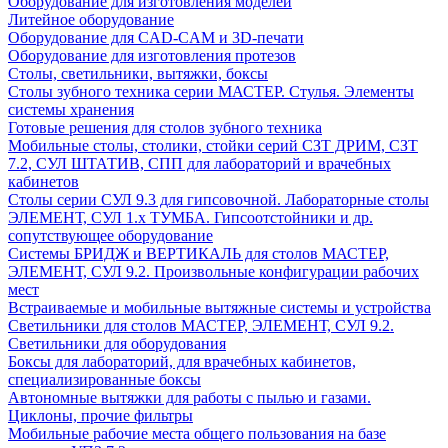
Оборудование для изготовления моделей
Литейное оборудование
Оборудование для CAD-CAM и 3D-печати
Оборудование для изготовления протезов
Cтолы, светильники, вытяжки, боксы
Столы зубного техника серии МАСТЕР. Стулья. Элементы
системы хранения
Готовые решения для столов зубного техника
Мобильные столы, столики, стойки серий СЗТ ДРИМ, СЗТ
7.2, СУЛ ШТАТИВ, СПП для лабораторий и врачебных
кабинетов
Столы серии СУЛ 9.3 для гипсовочной. Лабораторные столы
ЭЛЕМЕНТ, СУЛ 1.х ТУМБА. Гипсоотстойники и др.
сопутствующее оборудование
Системы БРИДЖ и ВЕРТИКАЛЬ для столов МАСТЕР,
ЭЛЕМЕНТ, СУЛ 9.2. Произвольные конфигурации рабочих
мест
Встраиваемые и мобильные вытяжные системы и устройства
Светильники для столов МАСТЕР, ЭЛЕМЕНТ, СУЛ 9.2.
Светильники для оборудования
Боксы для лабораторий, для врачебных кабинетов,
специализированные боксы
Автономные вытяжки для работы с пылью и газами.
Циклоны, прочие фильтры
Мобильные рабочие места общего пользования на базе