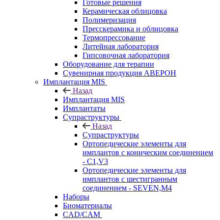
Готовые решения
Керамическая облицовка
Полимеризация
Пресскерамика и облицовка
Термопрессование
Литейная лаборатория
Гипсовочная лаборатория
Оборудование для терапии
Сувенирная продукция АВЕРОН
Имплантация MIS
Назад
Имплантация MIS
Имплантаты
Супраструктуры
Назад
Супраструктуры
Ортопедические элементы для
имплантов с коническим соединением
- C1,V3
Ортопедические элементы для
имплантов с шестигранным
соединением - SEVEN,M4
Наборы
Биоматериалы
CAD/CAM