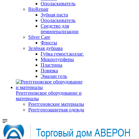
Ополаскиватель
BioRepair
Зубная паста
Ополаскиватель
Средство для
реминерализации
Silver Care
Флоссы
Зелёная дубрава
Губка гемост.коллаг.
Микротупферы
Пластины
Повязка
Эмалан гель
Рентгеновское оборудование и
материалы
Рентгеновские материалы
Рентгенозащитная одежда