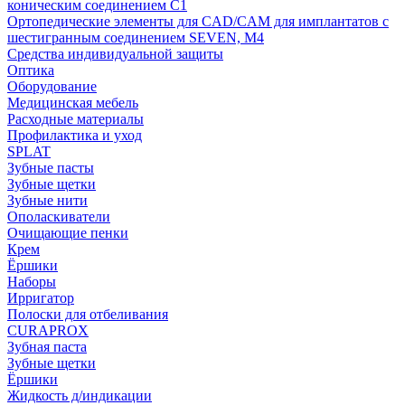
коническим соединением С1
Ортопедические элементы для CAD/CAM для имплантатов с
шестигранным соединением SEVEN, М4
Средства индивидуальной защиты
Оптика
Оборудование
Медицинская мебель
Расходные материалы
Профилактика и уход
SPLAT
Зубные пасты
Зубные щетки
Зубные нити
Ополаскиватели
Очищающие пенки
Крем
Ёршики
Наборы
Ирригатор
Полоски для отбеливания
CURAPROX
Зубная паста
Зубные щетки
Ёршики
Жидкость д/индикации