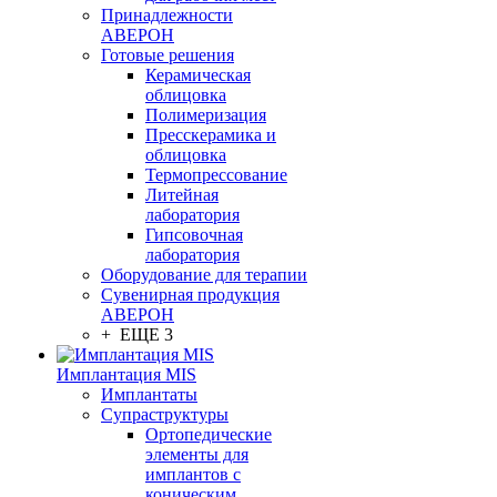
Принадлежности
АВЕРОН
Готовые решения
Керамическая
облицовка
Полимеризация
Пресскерамика и
облицовка
Термопрессование
Литейная
лаборатория
Гипсовочная
лаборатория
Оборудование для терапии
Сувенирная продукция
АВЕРОН
+ ЕЩЕ 3
Имплантация MIS
Имплантаты
Супраструктуры
Ортопедические
элементы для
имплантов с
коническим