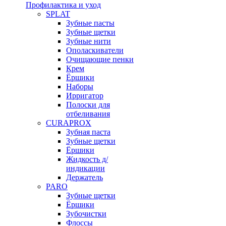
Профилактика и уход
SPLAT
Зубные пасты
Зубные щетки
Зубные нити
Ополаскиватели
Очищающие пенки
Крем
Ёршики
Наборы
Ирригатор
Полоски для
отбеливания
CURAPROX
Зубная паста
Зубные щетки
Ёршики
Жидкость д/
индикации
Держатель
PARO
Зубные щетки
Ёршики
Зубочистки
Флоссы