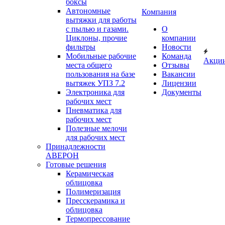
боксы
Автономные
Компания
вытяжки для работы
с пылью и газами.
О
Циклоны, прочие
компании
фильтры
Новости
Мобильные рабочие
Команда
Акци
места общего
Отзывы
пользования на базе
Вакансии
вытяжек УПЗ 7.2
Лицензии
Электроника для
Документы
рабочих мест
Пневматика для
рабочих мест
Полезные мелочи
для рабочих мест
Принадлежности
АВЕРОН
Готовые решения
Керамическая
облицовка
Полимеризация
Пресскерамика и
облицовка
Термопрессование