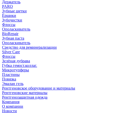
Держатель
PARO
Зубные щетки
Ёршики
Зубочистки
Флоссы
Ополаскиватель
BioRepair
Зубная паста
Ополаскиватель
Средство для реминерализации
Silver Care
Флоссы
Зелёная дубрава
Губка гемост.коллаг.
Микротупферы
Пластины
Повязка
Эмалан гель
Рентгеновское оборудование и материалы
Рентгеновские материалы
Рентгенозащитная одежда
Компания
О компании
Новости