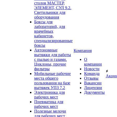
столов МАСТЕР,
ЭЛЕМЕНТ, СУЛ 9.2.
Светильники для
оборудования
Боксы для
лабораторий, для
врачебных
кабинетов,
специализированные
боксы
Автономные
Компания
вытяжки для работы
с пылью и газами.
О
Циклоны, прочие
компании
фильтры
Новости
Мобильные рабочие
Команда
Акци
места общего
Отзывы
пользования на базе
Вакансии
вытяжек УПЗ 7.2
Лицензии
Электроника для
Документы
рабочих мест
Пневматика для
рабочих мест
Полезные мелочи
для рабочих мест