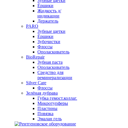
Зубные щетки
Ёршики
Жидкость д/
индикации
Держатель
PARO
Зубные щетки
Ёршики
Зубочистки
Флоссы
Ополаскиватель
BioRepair
Зубная паста
Ополаскиватель
Средство для
реминерализации
Silver Care
Флоссы
Зелёная дубрава
Губка гемост.коллаг.
Микротупферы
Пластины
Повязка
Эмалан гель