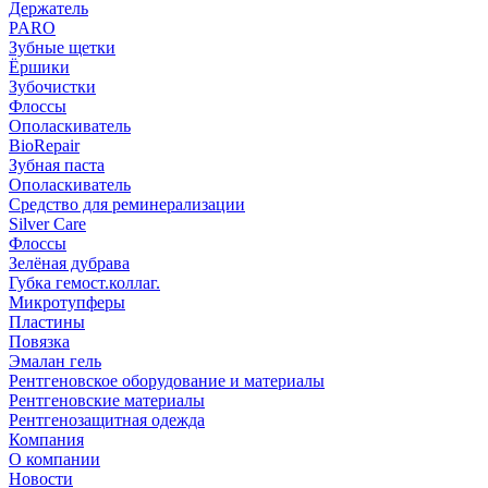
Держатель
PARO
Зубные щетки
Ёршики
Зубочистки
Флоссы
Ополаскиватель
BioRepair
Зубная паста
Ополаскиватель
Средство для реминерализации
Silver Care
Флоссы
Зелёная дубрава
Губка гемост.коллаг.
Микротупферы
Пластины
Повязка
Эмалан гель
Рентгеновское оборудование и материалы
Рентгеновские материалы
Рентгенозащитная одежда
Компания
О компании
Новости