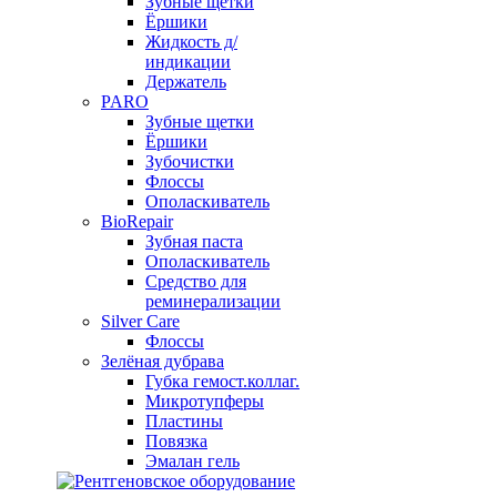
Зубные щетки
Ёршики
Жидкость д/
индикации
Держатель
PARO
Зубные щетки
Ёршики
Зубочистки
Флоссы
Ополаскиватель
BioRepair
Зубная паста
Ополаскиватель
Средство для
реминерализации
Silver Care
Флоссы
Зелёная дубрава
Губка гемост.коллаг.
Микротупферы
Пластины
Повязка
Эмалан гель