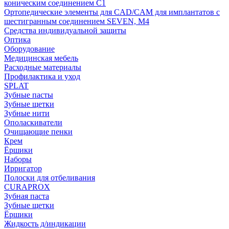
коническим соединением С1
Ортопедические элементы для CAD/CAM для имплантатов с
шестигранным соединением SEVEN, М4
Средства индивидуальной защиты
Оптика
Оборудование
Медицинская мебель
Расходные материалы
Профилактика и уход
SPLAT
Зубные пасты
Зубные щетки
Зубные нити
Ополаскиватели
Очищающие пенки
Крем
Ёршики
Наборы
Ирригатор
Полоски для отбеливания
CURAPROX
Зубная паста
Зубные щетки
Ёршики
Жидкость д/индикации