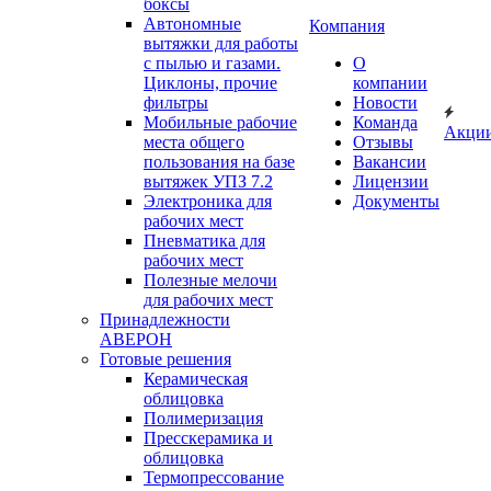
боксы
Автономные
Компания
вытяжки для работы
с пылью и газами.
О
Циклоны, прочие
компании
фильтры
Новости
Мобильные рабочие
Команда
Акци
места общего
Отзывы
пользования на базе
Вакансии
вытяжек УПЗ 7.2
Лицензии
Электроника для
Документы
рабочих мест
Пневматика для
рабочих мест
Полезные мелочи
для рабочих мест
Принадлежности
АВЕРОН
Готовые решения
Керамическая
облицовка
Полимеризация
Пресскерамика и
облицовка
Термопрессование