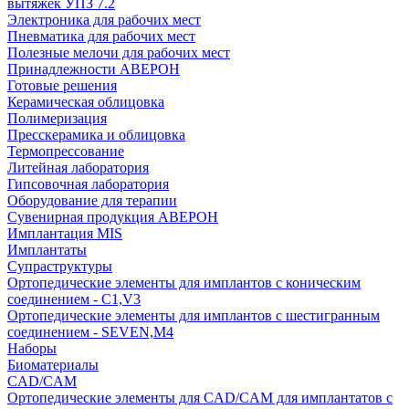
вытяжек УПЗ 7.2
Электроника для рабочих мест
Пневматика для рабочих мест
Полезные мелочи для рабочих мест
Принадлежности АВЕРОН
Готовые решения
Керамическая облицовка
Полимеризация
Пресскерамика и облицовка
Термопрессование
Литейная лаборатория
Гипсовочная лаборатория
Оборудование для терапии
Сувенирная продукция АВЕРОН
Имплантация MIS
Имплантаты
Супраструктуры
Ортопедические элементы для имплантов с коническим
соединением - C1,V3
Ортопедические элементы для имплантов с шестигранным
соединением - SEVEN,M4
Наборы
Биоматериалы
CAD/CAM
Ортопедические элементы для CAD/CAM для имплантатов с