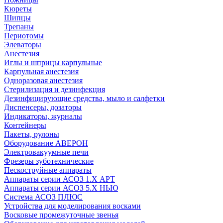
Кюреты
Шипцы
Трепаны
Периотомы
Элеваторы
Анестезия
Иглы и шприцы карпульные
Карпульная анестезия
Одноразовая анестезия
Стерилизация и дезинфекция
Дезинфицирующие средства, мыло и салфетки
Диспенсеры, дозаторы
Индикаторы, журналы
Контейнеры
Пакеты, рулоны
Оборудование АВЕРОН
Электровакуумные печи
Фрезеры зуботехнические
Пескоструйные аппараты
Аппараты серии АСОЗ 1.Х АРТ
Аппараты серии АСОЗ 5.Х НЬЮ
Система АСОЗ ПЛЮС
Устройства для моделирования восками
Восковые промежуточные звенья