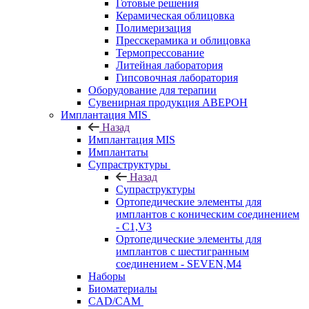
Готовые решения
Керамическая облицовка
Полимеризация
Пресскерамика и облицовка
Термопрессование
Литейная лаборатория
Гипсовочная лаборатория
Оборудование для терапии
Сувенирная продукция АВЕРОН
Имплантация MIS
Назад
Имплантация MIS
Имплантаты
Супраструктуры
Назад
Супраструктуры
Ортопедические элементы для
имплантов с коническим соединением
- C1,V3
Ортопедические элементы для
имплантов с шестигранным
соединением - SEVEN,M4
Наборы
Биоматериалы
CAD/CAM