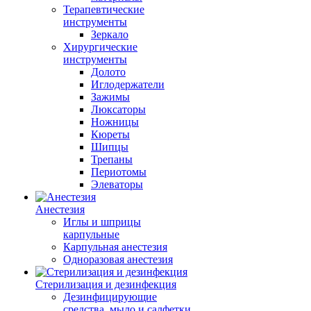
Терапевтические
инструменты
Зеркало
Хирургические
инструменты
Долото
Иглодержатели
Зажимы
Люксаторы
Ножницы
Кюреты
Шипцы
Трепаны
Периотомы
Элеваторы
Анестезия
Иглы и шприцы
карпульные
Карпульная анестезия
Одноразовая анестезия
Стерилизация и дезинфекция
Дезинфицирующие
средства, мыло и салфетки