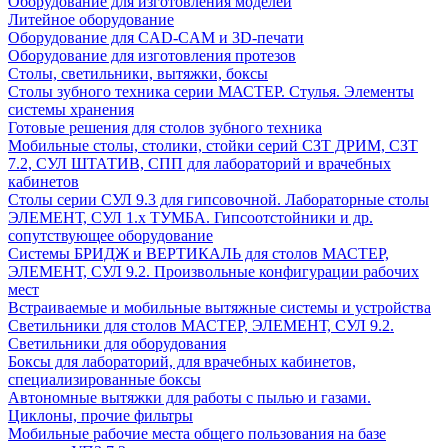
Оборудование для изготовления моделей
Литейное оборудование
Оборудование для CAD-CAM и 3D-печати
Оборудование для изготовления протезов
Cтолы, светильники, вытяжки, боксы
Столы зубного техника серии МАСТЕР. Стулья. Элементы
системы хранения
Готовые решения для столов зубного техника
Мобильные столы, столики, стойки серий СЗТ ДРИМ, СЗТ
7.2, СУЛ ШТАТИВ, СПП для лабораторий и врачебных
кабинетов
Столы серии СУЛ 9.3 для гипсовочной. Лабораторные столы
ЭЛЕМЕНТ, СУЛ 1.х ТУМБА. Гипсоотстойники и др.
сопутствующее оборудование
Системы БРИДЖ и ВЕРТИКАЛЬ для столов МАСТЕР,
ЭЛЕМЕНТ, СУЛ 9.2. Произвольные конфигурации рабочих
мест
Встраиваемые и мобильные вытяжные системы и устройства
Светильники для столов МАСТЕР, ЭЛЕМЕНТ, СУЛ 9.2.
Светильники для оборудования
Боксы для лабораторий, для врачебных кабинетов,
специализированные боксы
Автономные вытяжки для работы с пылью и газами.
Циклоны, прочие фильтры
Мобильные рабочие места общего пользования на базе