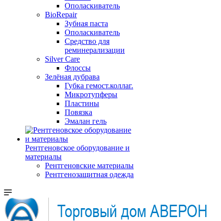
Ополаскиватель
BioRepair
Зубная паста
Ополаскиватель
Средство для
реминерализации
Silver Care
Флоссы
Зелёная дубрава
Губка гемост.коллаг.
Микротупферы
Пластины
Повязка
Эмалан гель
Рентгеновское оборудование и
материалы
Рентгеновские материалы
Рентгенозащитная одежда