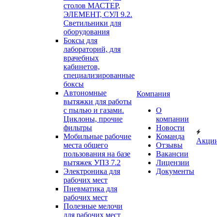
столов МАСТЕР,
ЭЛЕМЕНТ, СУЛ 9.2.
Светильники для
оборудования
Боксы для
лабораторий, для
врачебных
кабинетов,
специализированные
боксы
Автономные
Компания
вытяжки для работы
с пылью и газами.
О
Циклоны, прочие
компании
фильтры
Новости
Мобильные рабочие
Команда
Акци
места общего
Отзывы
пользования на базе
Вакансии
вытяжек УПЗ 7.2
Лицензии
Электроника для
Документы
рабочих мест
Пневматика для
рабочих мест
Полезные мелочи
для рабочих мест