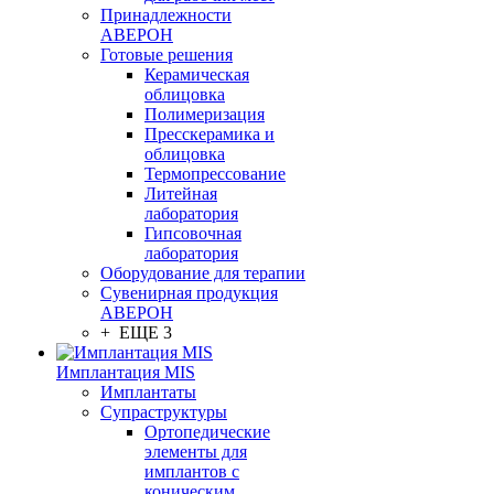
Принадлежности
АВЕРОН
Готовые решения
Керамическая
облицовка
Полимеризация
Пресскерамика и
облицовка
Термопрессование
Литейная
лаборатория
Гипсовочная
лаборатория
Оборудование для терапии
Сувенирная продукция
АВЕРОН
+ ЕЩЕ 3
Имплантация MIS
Имплантаты
Супраструктуры
Ортопедические
элементы для
имплантов с
коническим