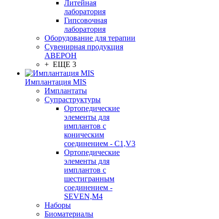
Литейная
лаборатория
Гипсовочная
лаборатория
Оборудование для терапии
Сувенирная продукция
АВЕРОН
+ ЕЩЕ 3
Имплантация MIS
Имплантаты
Супраструктуры
Ортопедические
элементы для
имплантов с
коническим
соединением - C1,V3
Ортопедические
элементы для
имплантов с
шестигранным
соединением -
SEVEN,M4
Наборы
Биоматериалы