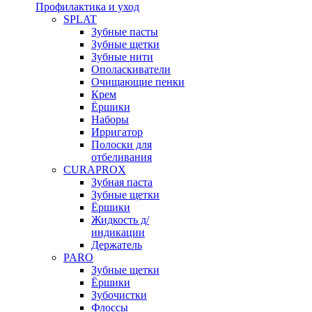
Профилактика и уход
SPLAT
Зубные пасты
Зубные щетки
Зубные нити
Ополаскиватели
Очищающие пенки
Крем
Ёршики
Наборы
Ирригатор
Полоски для
отбеливания
CURAPROX
Зубная паста
Зубные щетки
Ёршики
Жидкость д/
индикации
Держатель
PARO
Зубные щетки
Ёршики
Зубочистки
Флоссы