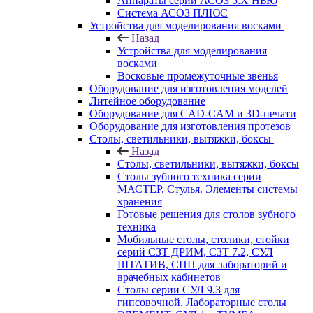
Аппараты серии АСОЗ 5.Х НЬЮ
Система АСОЗ ПЛЮС
Устройства для моделирования восками
Назад
Устройства для моделирования
восками
Восковые промежуточные звенья
Оборудование для изготовления моделей
Литейное оборудование
Оборудование для CAD-CAM и 3D-печати
Оборудование для изготовления протезов
Cтолы, светильники, вытяжки, боксы
Назад
Cтолы, светильники, вытяжки, боксы
Столы зубного техника серии
МАСТЕР. Стулья. Элементы системы
хранения
Готовые решения для столов зубного
техника
Мобильные столы, столики, стойки
серий СЗТ ДРИМ, СЗТ 7.2, СУЛ
ШТАТИВ, СПП для лабораторий и
врачебных кабинетов
Столы серии СУЛ 9.3 для
гипсовочной. Лабораторные столы