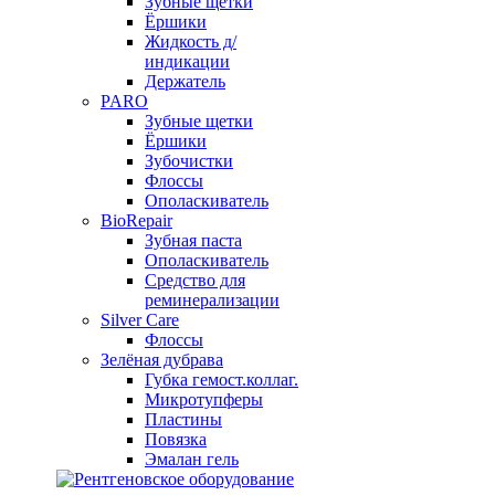
Зубные щетки
Ёршики
Жидкость д/
индикации
Держатель
PARO
Зубные щетки
Ёршики
Зубочистки
Флоссы
Ополаскиватель
BioRepair
Зубная паста
Ополаскиватель
Средство для
реминерализации
Silver Care
Флоссы
Зелёная дубрава
Губка гемост.коллаг.
Микротупферы
Пластины
Повязка
Эмалан гель