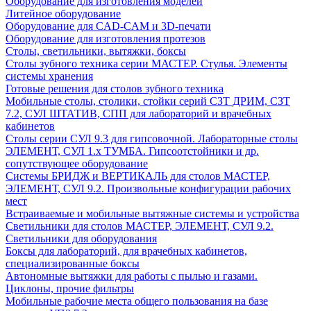
Оборудование для изготовления моделей
Литейное оборудование
Оборудование для CAD-CAM и 3D-печати
Оборудование для изготовления протезов
Cтолы, светильники, вытяжки, боксы
Столы зубного техника серии МАСТЕР. Стулья. Элементы
системы хранения
Готовые решения для столов зубного техника
Мобильные столы, столики, стойки серий СЗТ ДРИМ, СЗТ
7.2, СУЛ ШТАТИВ, СПП для лабораторий и врачебных
кабинетов
Столы серии СУЛ 9.3 для гипсовочной. Лабораторные столы
ЭЛЕМЕНТ, СУЛ 1.х ТУМБА. Гипсоотстойники и др.
сопутствующее оборудование
Системы БРИДЖ и ВЕРТИКАЛЬ для столов МАСТЕР,
ЭЛЕМЕНТ, СУЛ 9.2. Произвольные конфигурации рабочих
мест
Встраиваемые и мобильные вытяжные системы и устройства
Светильники для столов МАСТЕР, ЭЛЕМЕНТ, СУЛ 9.2.
Светильники для оборудования
Боксы для лабораторий, для врачебных кабинетов,
специализированные боксы
Автономные вытяжки для работы с пылью и газами.
Циклоны, прочие фильтры
Мобильные рабочие места общего пользования на базе