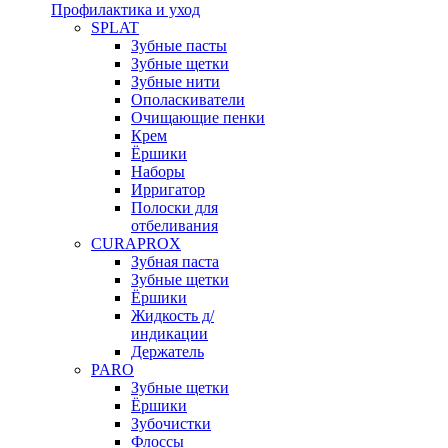
Профилактика и уход
SPLAT
Зубные пасты
Зубные щетки
Зубные нити
Ополаскиватели
Очищающие пенки
Крем
Ёршики
Наборы
Ирригатор
Полоски для
отбеливания
CURAPROX
Зубная паста
Зубные щетки
Ёршики
Жидкость д/
индикации
Держатель
PARO
Зубные щетки
Ёршики
Зубочистки
Флоссы