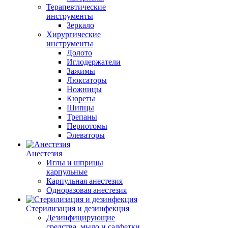
Терапевтические
инструменты
Зеркало
Хирургические
инструменты
Долото
Иглодержатели
Зажимы
Люксаторы
Ножницы
Кюреты
Шипцы
Трепаны
Периотомы
Элеваторы
Анестезия
Иглы и шприцы
карпульные
Карпульная анестезия
Одноразовая анестезия
Стерилизация и дезинфекция
Дезинфицирующие
средства, мыло и салфетки