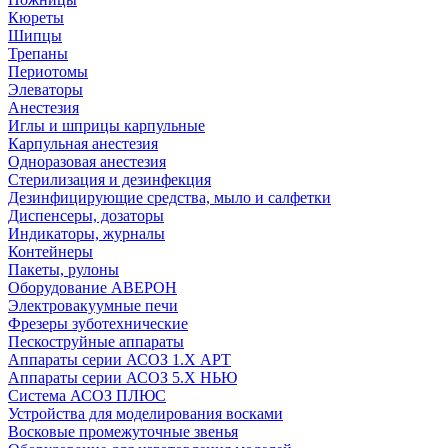
Кюреты
Шипцы
Трепаны
Периотомы
Элеваторы
Анестезия
Иглы и шприцы карпульные
Карпульная анестезия
Одноразовая анестезия
Стерилизация и дезинфекция
Дезинфицирующие средства, мыло и салфетки
Диспенсеры, дозаторы
Индикаторы, журналы
Контейнеры
Пакеты, рулоны
Оборудование АВЕРОН
Электровакуумные печи
Фрезеры зуботехнические
Пескоструйные аппараты
Аппараты серии АСОЗ 1.Х АРТ
Аппараты серии АСОЗ 5.Х НЬЮ
Система АСОЗ ПЛЮС
Устройства для моделирования восками
Восковые промежуточные звенья