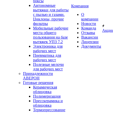
боксы
Автономные
Компания
вытяжки для работы
с пылью и газами.
О
Циклоны, прочие
компании
фильтры
Новости
Мобильные рабочие
Команда
Акци
места общего
Отзывы
пользования на базе
Вакансии
вытяжек УПЗ 7.2
Лицензии
Электроника для
Документы
рабочих мест
Пневматика для
рабочих мест
Полезные мелочи
для рабочих мест
Принадлежности
АВЕРОН
Готовые решения
Керамическая
облицовка
Полимеризация
Пресскерамика и
облицовка
Термопрессование