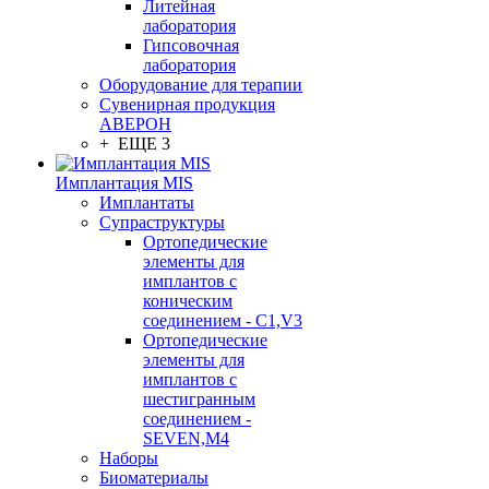
Литейная
лаборатория
Гипсовочная
лаборатория
Оборудование для терапии
Сувенирная продукция
АВЕРОН
+ ЕЩЕ 3
Имплантация MIS
Имплантаты
Супраструктуры
Ортопедические
элементы для
имплантов с
коническим
соединением - C1,V3
Ортопедические
элементы для
имплантов с
шестигранным
соединением -
SEVEN,M4
Наборы
Биоматериалы