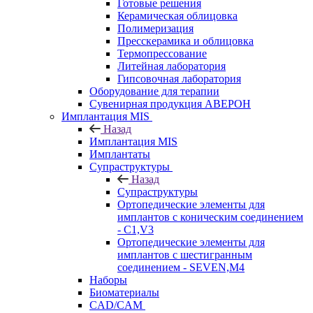
Готовые решения
Керамическая облицовка
Полимеризация
Пресскерамика и облицовка
Термопрессование
Литейная лаборатория
Гипсовочная лаборатория
Оборудование для терапии
Сувенирная продукция АВЕРОН
Имплантация MIS
Назад
Имплантация MIS
Имплантаты
Супраструктуры
Назад
Супраструктуры
Ортопедические элементы для
имплантов с коническим соединением
- C1,V3
Ортопедические элементы для
имплантов с шестигранным
соединением - SEVEN,M4
Наборы
Биоматериалы
CAD/CAM