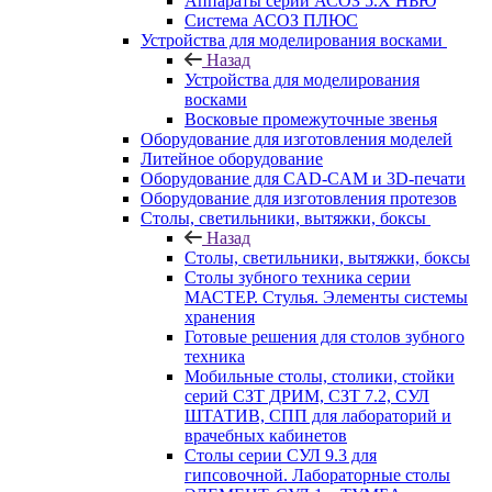
Аппараты серии АСОЗ 5.Х НЬЮ
Система АСОЗ ПЛЮС
Устройства для моделирования восками
Назад
Устройства для моделирования
восками
Восковые промежуточные звенья
Оборудование для изготовления моделей
Литейное оборудование
Оборудование для CAD-CAM и 3D-печати
Оборудование для изготовления протезов
Cтолы, светильники, вытяжки, боксы
Назад
Cтолы, светильники, вытяжки, боксы
Столы зубного техника серии
МАСТЕР. Стулья. Элементы системы
хранения
Готовые решения для столов зубного
техника
Мобильные столы, столики, стойки
серий СЗТ ДРИМ, СЗТ 7.2, СУЛ
ШТАТИВ, СПП для лабораторий и
врачебных кабинетов
Столы серии СУЛ 9.3 для
гипсовочной. Лабораторные столы