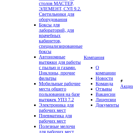
столов МАСТЕР,
ЭЛЕМЕНТ, СУЛ 9.2.
Светильники для
оборудования
Боксы для
лабораторий, для
врачебных
кабинетов,
специализированные
боксы
Автономные
Компания
вытяжки для работы
с пылью и газами.
О
Циклоны, прочие
компании
фильтры
Новости
Мобильные рабочие
Команда
Акци
места общего
Отзывы
пользования на базе
Вакансии
вытяжек УПЗ 7.2
Лицензии
Электроника для
Документы
рабочих мест
Пневматика для
рабочих мест
Полезные мелочи
для рабочих мест