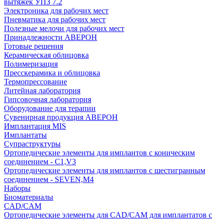
вытяжек УПЗ 7.2
Электроника для рабочих мест
Пневматика для рабочих мест
Полезные мелочи для рабочих мест
Принадлежности АВЕРОН
Готовые решения
Керамическая облицовка
Полимеризация
Пресскерамика и облицовка
Термопрессование
Литейная лаборатория
Гипсовочная лаборатория
Оборудование для терапии
Сувенирная продукция АВЕРОН
Имплантация MIS
Имплантаты
Супраструктуры
Ортопедические элементы для имплантов с коническим
соединением - C1,V3
Ортопедические элементы для имплантов с шестигранным
соединением - SEVEN,M4
Наборы
Биоматериалы
CAD/CAM
Ортопедические элементы для CAD/CAM для имплантатов с