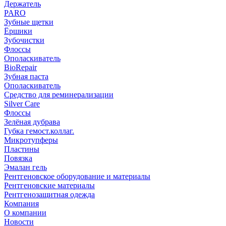
Держатель
PARO
Зубные щетки
Ёршики
Зубочистки
Флоссы
Ополаскиватель
BioRepair
Зубная паста
Ополаскиватель
Средство для реминерализации
Silver Care
Флоссы
Зелёная дубрава
Губка гемост.коллаг.
Микротупферы
Пластины
Повязка
Эмалан гель
Рентгеновское оборудование и материалы
Рентгеновские материалы
Рентгенозащитная одежда
Компания
О компании
Новости