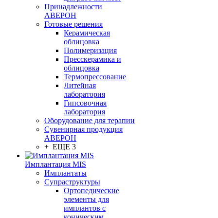
Принадлежности
АВЕРОН
Готовые решения
Керамическая
облицовка
Полимеризация
Пресскерамика и
облицовка
Термопрессование
Литейная
лаборатория
Гипсовочная
лаборатория
Оборудование для терапии
Сувенирная продукция
АВЕРОН
+ ЕЩЕ 3
Имплантация MIS
Имплантаты
Супраструктуры
Ортопедические
элементы для
имплантов с
коническим