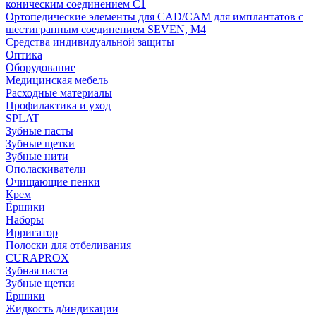
коническим соединением С1
Ортопедические элементы для CAD/CAM для имплантатов с
шестигранным соединением SEVEN, М4
Средства индивидуальной защиты
Оптика
Оборудование
Медицинская мебель
Расходные материалы
Профилактика и уход
SPLAT
Зубные пасты
Зубные щетки
Зубные нити
Ополаскиватели
Очищающие пенки
Крем
Ёршики
Наборы
Ирригатор
Полоски для отбеливания
CURAPROX
Зубная паста
Зубные щетки
Ёршики
Жидкость д/индикации