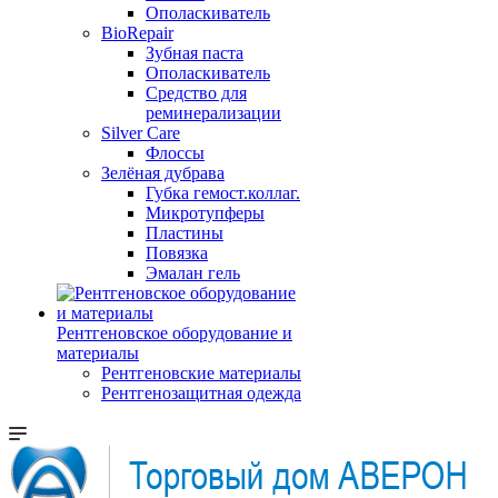
Ополаскиватель
BioRepair
Зубная паста
Ополаскиватель
Средство для
реминерализации
Silver Care
Флоссы
Зелёная дубрава
Губка гемост.коллаг.
Микротупферы
Пластины
Повязка
Эмалан гель
Рентгеновское оборудование и
материалы
Рентгеновские материалы
Рентгенозащитная одежда