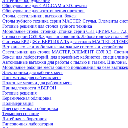
Литейное оборудование
Оборудование для CAD-CAM и 3D-печати
Оборудование для изготовления протезов
Cтолы, светильники, вытяжки, боксы
Столы зубного техника серии МАСТЕР. Стулья. Элементы сис
Готовые решения для столов зубного техника
Мобильные столы, столики, стойки серий СЗТ ДРИМ, СЗТ 7.2
Столы серии СУЛ 9.3 для гипсовочной. Лабораторные столы 
Системы БРИДЖ и ВЕРТИКАЛЬ для столов МАСТЕР, ЭЛЕМЕНТ,
Встраиваемые и мобильные вытяжные системы и устройства
Светильники для столов МАСТЕР, ЭЛЕМЕНТ, СУЛ 9.2. Светил
Боксы для лабораторий, для врачебных кабинетов, специализи
Автономные вытяжки для работы с пылью и газами. Циклоны,
Мобильные рабочие места общего пользования на базе вытяжек
Электроника для рабочих мест
Пневматика для рабочих мест
Полезные мелочи для рабочих мест
Принадлежности АВЕРОН
Готовые решения
Керамическая облицовка
Полимеризация
Пресскерамика и облицовка
Термопрессование
Литейная лаборатория
Гипсовочная лаборатория