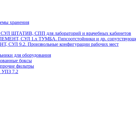
темы хранения
, СУЛ ШТАТИВ, СПП для лабораторий и врачебных кабинетов
ЭЛЕМЕНТ, СУЛ 1.х ТУМБА. Гипсоотстойники и др. сопутствующ
 СУЛ 9.2. Произвольные конфигурации рабочих мест
ьники для оборудования
рованные боксы
 прочие фильтры
 УПЗ 7.2