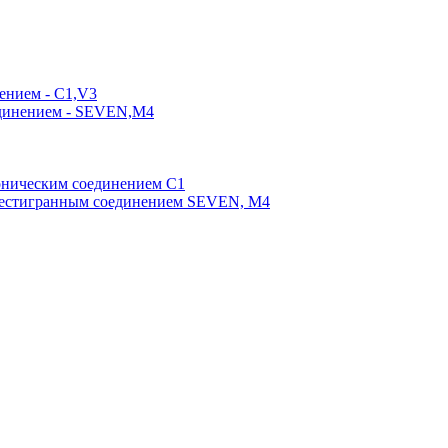
ением - C1,V3
единением - SEVEN,M4
оническим соединением С1
шестигранным соединением SEVEN, М4