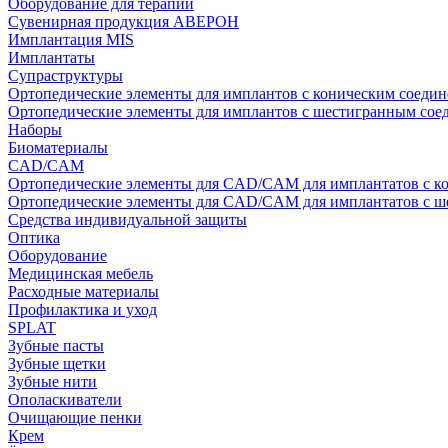
Оборудование для терапии
Сувенирная продукция АВЕРОН
Имплантация MIS
Имплантаты
Супраструктуры
Ортопедические элементы для имплантов с коническим соедин
Ортопедические элементы для имплантов с шестигранным со
Наборы
Биоматериалы
CAD/CAM
Ортопедические элементы для CAD/CAM для имплантатов с к
Ортопедические элементы для CAD/CAM для имплантатов с 
Средства индивидуальной защиты
Оптика
Оборудование
Медицинская мебель
Расходные материалы
Профилактика и уход
SPLAT
Зубные пасты
Зубные щетки
Зубные нити
Ополаскиватели
Очищающие пенки
Крем