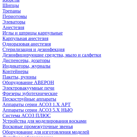
Шипцы
Трепаны
Периотомы
Элеваторы
Анестезия
Иглы и шприцы карпульные
Карпульная анестезия
Одноразовая анестезия
Стерилизация и дезинфекция
Дезинфицирующие средства, мыло и салфетки
Диспенсеры, дозаторы
Индикаторы, журналы
Контейнеры
Пакеты, рулоны
Оборудование АВЕРОН
Электровакуумные печи
Фрезеры зуботехнические
Пескоструйные аппараты
Аппараты серии АСОЗ 1.Х АРТ
Аппараты серии АСОЗ 5.Х НЬЮ
Система АСОЗ ПЛЮС
Устройства для моделирования восками
Восковые промежуточные звенья
Оборудование для изготовления моделей