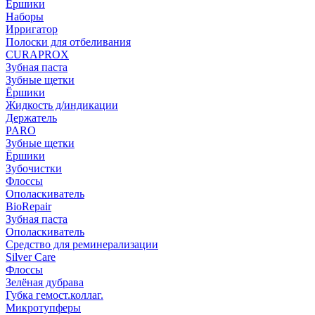
Ёршики
Наборы
Ирригатор
Полоски для отбеливания
CURAPROX
Зубная паста
Зубные щетки
Ёршики
Жидкость д/индикации
Держатель
PARO
Зубные щетки
Ёршики
Зубочистки
Флоссы
Ополаскиватель
BioRepair
Зубная паста
Ополаскиватель
Средство для реминерализации
Silver Care
Флоссы
Зелёная дубрава
Губка гемост.коллаг.
Микротупферы