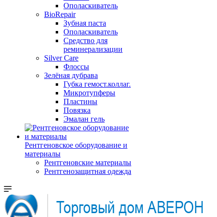
Ополаскиватель
BioRepair
Зубная паста
Ополаскиватель
Средство для
реминерализации
Silver Care
Флоссы
Зелёная дубрава
Губка гемост.коллаг.
Микротупферы
Пластины
Повязка
Эмалан гель
Рентгеновское оборудование и
материалы
Рентгеновские материалы
Рентгенозащитная одежда