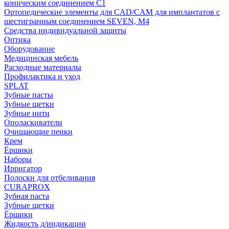
коническим соединением С1
Ортопедические элементы для CAD/CAM для имплантатов с
шестигранным соединением SEVEN, М4
Средства индивидуальной защиты
Оптика
Оборудование
Медицинская мебель
Расходные материалы
Профилактика и уход
SPLAT
Зубные пасты
Зубные щетки
Зубные нити
Ополаскиватели
Очищающие пенки
Крем
Ёршики
Наборы
Ирригатор
Полоски для отбеливания
CURAPROX
Зубная паста
Зубные щетки
Ёршики
Жидкость д/индикации