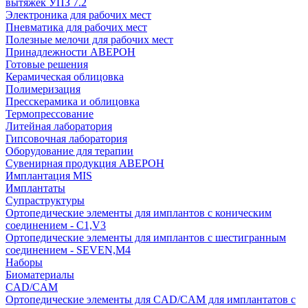
вытяжек УПЗ 7.2
Электроника для рабочих мест
Пневматика для рабочих мест
Полезные мелочи для рабочих мест
Принадлежности АВЕРОН
Готовые решения
Керамическая облицовка
Полимеризация
Пресскерамика и облицовка
Термопрессование
Литейная лаборатория
Гипсовочная лаборатория
Оборудование для терапии
Сувенирная продукция АВЕРОН
Имплантация MIS
Имплантаты
Супраструктуры
Ортопедические элементы для имплантов с коническим
соединением - C1,V3
Ортопедические элементы для имплантов с шестигранным
соединением - SEVEN,M4
Наборы
Биоматериалы
CAD/CAM
Ортопедические элементы для CAD/CAM для имплантатов с