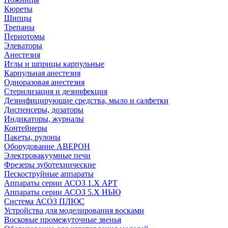
Кюреты
Шипцы
Трепаны
Периотомы
Элеваторы
Анестезия
Иглы и шприцы карпульные
Карпульная анестезия
Одноразовая анестезия
Стерилизация и дезинфекция
Дезинфицирующие средства, мыло и салфетки
Диспенсеры, дозаторы
Индикаторы, журналы
Контейнеры
Пакеты, рулоны
Оборудование АВЕРОН
Электровакуумные печи
Фрезеры зуботехнические
Пескоструйные аппараты
Аппараты серии АСОЗ 1.Х АРТ
Аппараты серии АСОЗ 5.Х НЬЮ
Система АСОЗ ПЛЮС
Устройства для моделирования восками
Восковые промежуточные звенья