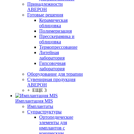
Принадлежности
АВЕРОН
Готовые решения
Керамическая
облицовка
Полимеризация
Пресскерамика и
облицовка
Термопрессование
Литейная
лаборатория
Гипсовочная
лаборатория
Оборудование для терапии
Сувенирная продукция
АВЕРОН
+ ЕЩЕ 3
Имплантация MIS
Имплантаты
Супраструктуры
Ортопедические
элементы для
имплантов с
коническим