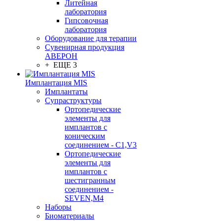
Литейная
лаборатория
Гипсовочная
лаборатория
Оборудование для терапии
Сувенирная продукция
АВЕРОН
+ ЕЩЕ 3
Имплантация MIS
Имплантаты
Супраструктуры
Ортопедические
элементы для
имплантов с
коническим
соединением - C1,V3
Ортопедические
элементы для
имплантов с
шестигранным
соединением -
SEVEN,M4
Наборы
Биоматериалы