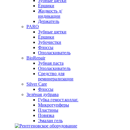
Зубные щетки
Ёршики
Жидкость д/
индикации
Держатель
PARO
Зубные щетки
Ёршики
Зубочистки
Флоссы
Ополаскиватель
BioRepair
Зубная паста
Ополаскиватель
Средство для
реминерализации
Silver Care
Флоссы
Зелёная дубрава
Губка гемост.коллаг.
Микротупферы
Пластины
Повязка
Эмалан гель