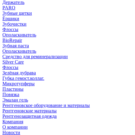
Держатель
PARO
Зубные щетки
Ёршики
Зубочистки
Флоссы
Ополаскиватель
BioRepair
Зубная паста
Ополаскиватель
Средство для реминерализации
Silver Care
Флоссы
Зелёная дубрава
Губка гемост.коллаг.
Микротупферы
Пластины
Повязка
Эмалан гель
Рентгеновское оборудование и материалы
Рентгеновские материалы
Рентгенозащитная одежда
Компания
О компании
Новости