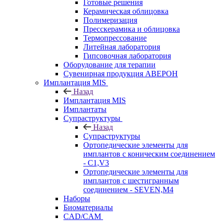
Готовые решения
Керамическая облицовка
Полимеризация
Пресскерамика и облицовка
Термопрессование
Литейная лаборатория
Гипсовочная лаборатория
Оборудование для терапии
Сувенирная продукция АВЕРОН
Имплантация MIS
Назад
Имплантация MIS
Имплантаты
Супраструктуры
Назад
Супраструктуры
Ортопедические элементы для
имплантов с коническим соединением
- C1,V3
Ортопедические элементы для
имплантов с шестигранным
соединением - SEVEN,M4
Наборы
Биоматериалы
CAD/CAM