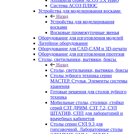
Аппараты серии АСОЗ 5.Х НЬЮ
Система АСОЗ ПЛЮС
Устройства для моделирования восками
Назад
Устройства для моделирования
восками
Восковые промежуточные звенья
Оборудование для изготовления моделей
Литейное оборудование
Оборудование для CAD-CAM и 3D-печати
Оборудование для изготовления протезов
Cтолы, светильники, вытяжки, боксы
Назад
Cтолы, светильники, вытяжки, боксы
Столы зубного техника серии
МАСТЕР. Стулья. Элементы системы
хранения
Готовые решения для столов зубного
техника
Мобильные столы, столики, стойки
серий СЗТ ДРИМ, СЗТ 7.2, СУЛ
ШТАТИВ, СПП для лабораторий и
врачебных кабинетов
Столы серии СУЛ 9.3 для
гипсовочной. Лабораторные столы