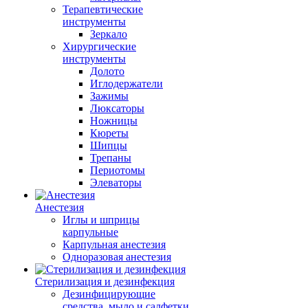
Терапевтические
инструменты
Зеркало
Хирургические
инструменты
Долото
Иглодержатели
Зажимы
Люксаторы
Ножницы
Кюреты
Шипцы
Трепаны
Периотомы
Элеваторы
Анестезия
Иглы и шприцы
карпульные
Карпульная анестезия
Одноразовая анестезия
Стерилизация и дезинфекция
Дезинфицирующие
средства, мыло и салфетки