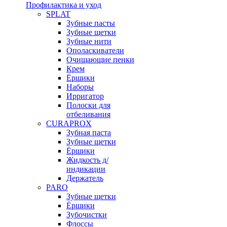
Профилактика и уход
SPLAT
Зубные пасты
Зубные щетки
Зубные нити
Ополаскиватели
Очищающие пенки
Крем
Ёршики
Наборы
Ирригатор
Полоски для
отбеливания
CURAPROX
Зубная паста
Зубные щетки
Ёршики
Жидкость д/
индикации
Держатель
PARO
Зубные щетки
Ёршики
Зубочистки
Флоссы