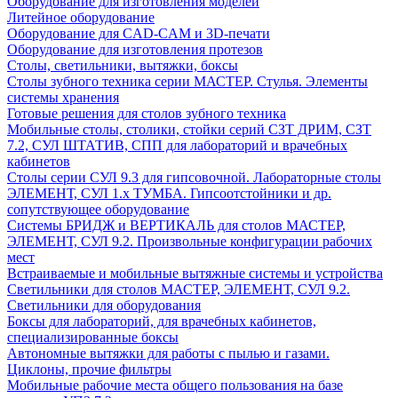
Оборудование для изготовления моделей
Литейное оборудование
Оборудование для CAD-CAM и 3D-печати
Оборудование для изготовления протезов
Cтолы, светильники, вытяжки, боксы
Столы зубного техника серии МАСТЕР. Стулья. Элементы
системы хранения
Готовые решения для столов зубного техника
Мобильные столы, столики, стойки серий СЗТ ДРИМ, СЗТ
7.2, СУЛ ШТАТИВ, СПП для лабораторий и врачебных
кабинетов
Столы серии СУЛ 9.3 для гипсовочной. Лабораторные столы
ЭЛЕМЕНТ, СУЛ 1.х ТУМБА. Гипсоотстойники и др.
сопутствующее оборудование
Системы БРИДЖ и ВЕРТИКАЛЬ для столов МАСТЕР,
ЭЛЕМЕНТ, СУЛ 9.2. Произвольные конфигурации рабочих
мест
Встраиваемые и мобильные вытяжные системы и устройства
Светильники для столов МАСТЕР, ЭЛЕМЕНТ, СУЛ 9.2.
Светильники для оборудования
Боксы для лабораторий, для врачебных кабинетов,
специализированные боксы
Автономные вытяжки для работы с пылью и газами.
Циклоны, прочие фильтры
Мобильные рабочие места общего пользования на базе