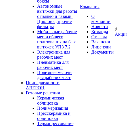
боксы
Автономные
Компания
вытяжки для работы
с пылью и газами.
О
Циклоны, прочие
компании
фильтры
Новости
Мобильные рабочие
Команда
Акци
места общего
Отзывы
пользования на базе
Вакансии
вытяжек УПЗ 7.2
Лицензии
Электроника для
Документы
рабочих мест
Пневматика для
рабочих мест
Полезные мелочи
для рабочих мест
Принадлежности
АВЕРОН
Готовые решения
Керамическая
облицовка
Полимеризация
Пресскерамика и
облицовка
Термопрессование