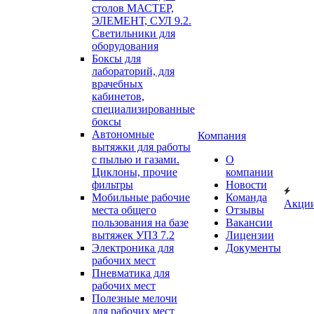
столов МАСТЕР,
ЭЛЕМЕНТ, СУЛ 9.2.
Светильники для
оборудования
Боксы для
лабораторий, для
врачебных
кабинетов,
специализированные
боксы
Автономные
Компания
вытяжки для работы
с пылью и газами.
О
Циклоны, прочие
компании
фильтры
Новости
Мобильные рабочие
Команда
Акци
места общего
Отзывы
пользования на базе
Вакансии
вытяжек УПЗ 7.2
Лицензии
Электроника для
Документы
рабочих мест
Пневматика для
рабочих мест
Полезные мелочи
для рабочих мест