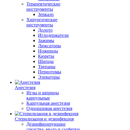
Терапевтические
инструменты
Зеркало
Хирургические
инструменты
Долото
Иглодержатели
Зажимы
Люксаторы
Ножницы
Кюреты
Шипцы
Трепаны
Периотомы
Элеваторы
Анестезия
Иглы и шприцы
карпульные
Карпульная анестезия
Одноразовая анестезия
Стерилизация и дезинфекция
Дезинфицирующие
средства, мыло и салфетки