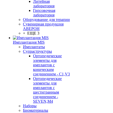
Литейная
лаборатория
Гипсовочная
лаборатория
Оборудование для терапии
Сувенирная продукция
АВЕРОН
+ ЕЩЕ 3
Имплантация MIS
Имплантаты
Супраструктуры
Ортопедические
элементы для
имплантов с
коническим
соединением - C1,V3
Ортопедические
элементы для
имплантов с
шестигранным
соединением -
SEVEN,M4
Наборы
Биоматериалы