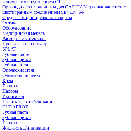
коническим соединением С1
Ортопедические элементы для CAD/CAM для имплантатов с
шестигранным соединением SEVEN, М4
Средства индивидуальной защиты
Оптика
Оборудование
Медицинская мебель
Расходные материалы
Профилактика и уход
SPLAT
Зубные пасты
Зубные щетки
Зубные нити
Ополаскиватели
Очищающие пенки
Крем
Ёршики
Наборы
Ирригатор
Полоски для отбеливания
CURAPROX
Зубная паста
Зубные щетки
Ёршики
Жидкость д/индикации