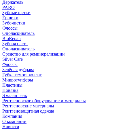
Держатель
PARO
Зубные щетки
Ёршики
Зубочистки
Флоссы
Ополаскиватель
BioRepair
Зубная паста
Ополаскиватель
Средство для реминерализации
Silver Care
Флоссы
Зелёная дубрава
Губка гемост.коллаг.
Микротупферы
Пластины
Повязка
Эмалан гель
Рентгеновское оборудование и материалы
Рентгеновские материалы
Рентгенозащитная одежда
Компания
О компании
Новости