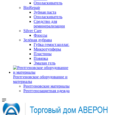
Ополаскиватель
BioRepair
Зубная паста
Ополаскиватель
Средство для
реминерализации
Silver Care
Флоссы
Зелёная дубрава
Губка гемост.коллаг.
Микротупферы
Пластины
Повязка
Эмалан гель
Рентгеновское оборудование и
материалы
Рентгеновские материалы
Рентгенозащитная одежда