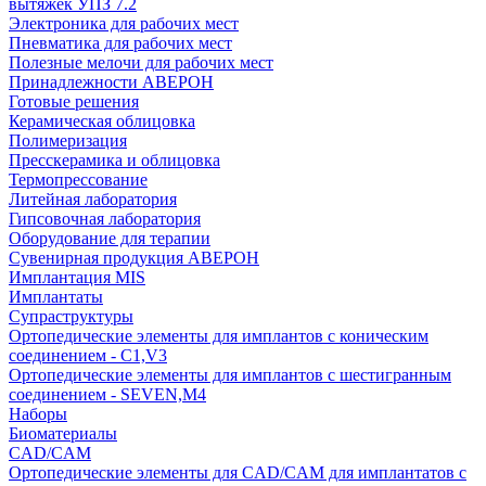
вытяжек УПЗ 7.2
Электроника для рабочих мест
Пневматика для рабочих мест
Полезные мелочи для рабочих мест
Принадлежности АВЕРОН
Готовые решения
Керамическая облицовка
Полимеризация
Пресскерамика и облицовка
Термопрессование
Литейная лаборатория
Гипсовочная лаборатория
Оборудование для терапии
Сувенирная продукция АВЕРОН
Имплантация MIS
Имплантаты
Супраструктуры
Ортопедические элементы для имплантов с коническим
соединением - C1,V3
Ортопедические элементы для имплантов с шестигранным
соединением - SEVEN,M4
Наборы
Биоматериалы
CAD/CAM
Ортопедические элементы для CAD/CAM для имплантатов с