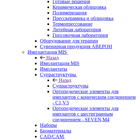
Готовые решения
Керамическая облицовка
Полимеризация
Пресскерамика и облицовка
Термопрессование
Литейная лаборатория
Гипсовочная лаборатория
Оборудование для терапии
Сувенирная продукция АВЕРОН
Имплантация MIS
Назад
Имплантация MIS
Имплантаты
Супраструктуры
Назад
Супраструктуры
Ортопедические элементы для
имплантов с коническим соединением
- C1,V3
Ортопедические элементы для
имплантов с шестигранным
соединением - SEVEN,M4
Наборы
Биоматериалы
CAD/CAM