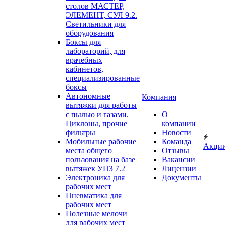
столов МАСТЕР,
ЭЛЕМЕНТ, СУЛ 9.2.
Светильники для
оборудования
Боксы для
лабораторий, для
врачебных
кабинетов,
специализированные
боксы
Автономные
Компания
вытяжки для работы
с пылью и газами.
О
Циклоны, прочие
компании
фильтры
Новости
Мобильные рабочие
Команда
Акци
места общего
Отзывы
пользования на базе
Вакансии
вытяжек УПЗ 7.2
Лицензии
Электроника для
Документы
рабочих мест
Пневматика для
рабочих мест
Полезные мелочи
для рабочих мест