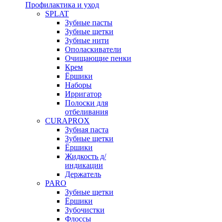
Профилактика и уход
SPLAT
Зубные пасты
Зубные щетки
Зубные нити
Ополаскиватели
Очищающие пенки
Крем
Ёршики
Наборы
Ирригатор
Полоски для
отбеливания
CURAPROX
Зубная паста
Зубные щетки
Ёршики
Жидкость д/
индикации
Держатель
PARO
Зубные щетки
Ёршики
Зубочистки
Флоссы