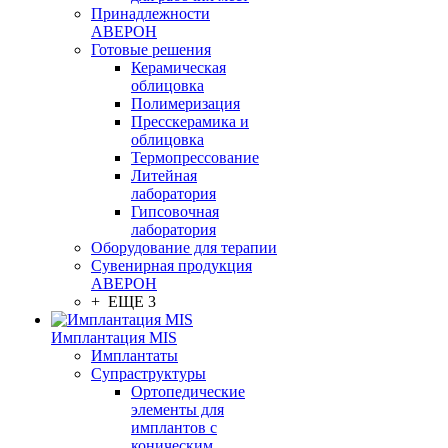
Принадлежности
АВЕРОН
Готовые решения
Керамическая
облицовка
Полимеризация
Пресскерамика и
облицовка
Термопрессование
Литейная
лаборатория
Гипсовочная
лаборатория
Оборудование для терапии
Сувенирная продукция
АВЕРОН
+ ЕЩЕ 3
Имплантация MIS
Имплантаты
Супраструктуры
Ортопедические
элементы для
имплантов с
коническим