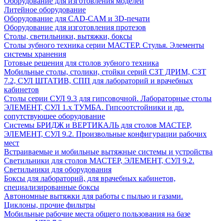
Оборудование для изготовления моделей
Литейное оборудование
Оборудование для CAD-CAM и 3D-печати
Оборудование для изготовления протезов
Cтолы, светильники, вытяжки, боксы
Столы зубного техника серии МАСТЕР. Стулья. Элементы
системы хранения
Готовые решения для столов зубного техника
Мобильные столы, столики, стойки серий СЗТ ДРИМ, СЗТ
7.2, СУЛ ШТАТИВ, СПП для лабораторий и врачебных
кабинетов
Столы серии СУЛ 9.3 для гипсовочной. Лабораторные столы
ЭЛЕМЕНТ, СУЛ 1.х ТУМБА. Гипсоотстойники и др.
сопутствующее оборудование
Системы БРИДЖ и ВЕРТИКАЛЬ для столов МАСТЕР,
ЭЛЕМЕНТ, СУЛ 9.2. Произвольные конфигурации рабочих
мест
Встраиваемые и мобильные вытяжные системы и устройства
Светильники для столов МАСТЕР, ЭЛЕМЕНТ, СУЛ 9.2.
Светильники для оборудования
Боксы для лабораторий, для врачебных кабинетов,
специализированные боксы
Автономные вытяжки для работы с пылью и газами.
Циклоны, прочие фильтры
Мобильные рабочие места общего пользования на базе