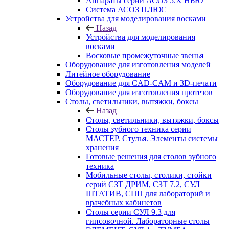
Аппараты серии АСОЗ 5.Х НЬЮ
Система АСОЗ ПЛЮС
Устройства для моделирования восками
Назад
Устройства для моделирования
восками
Восковые промежуточные звенья
Оборудование для изготовления моделей
Литейное оборудование
Оборудование для CAD-CAM и 3D-печати
Оборудование для изготовления протезов
Cтолы, светильники, вытяжки, боксы
Назад
Cтолы, светильники, вытяжки, боксы
Столы зубного техника серии
МАСТЕР. Стулья. Элементы системы
хранения
Готовые решения для столов зубного
техника
Мобильные столы, столики, стойки
серий СЗТ ДРИМ, СЗТ 7.2, СУЛ
ШТАТИВ, СПП для лабораторий и
врачебных кабинетов
Столы серии СУЛ 9.3 для
гипсовочной. Лабораторные столы