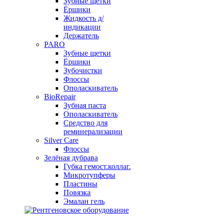
Зубные щетки
Ёршики
Жидкость д/
индикации
Держатель
PARO
Зубные щетки
Ёршики
Зубочистки
Флоссы
Ополаскиватель
BioRepair
Зубная паста
Ополаскиватель
Средство для
реминерализации
Silver Care
Флоссы
Зелёная дубрава
Губка гемост.коллаг.
Микротупферы
Пластины
Повязка
Эмалан гель