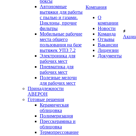
боксы
Автономные
Компания
вытяжки для работы
с пылью и газами.
О
Циклоны, прочие
компании
фильтры
Новости
Мобильные рабочие
Команда
Акци
места общего
Отзывы
пользования на базе
Вакансии
вытяжек УПЗ 7.2
Лицензии
Электроника для
Документы
рабочих мест
Пневматика для
рабочих мест
Полезные мелочи
для рабочих мест
Принадлежности
АВЕРОН
Готовые решения
Керамическая
облицовка
Полимеризация
Пресскерамика и
облицовка
Термопрессование