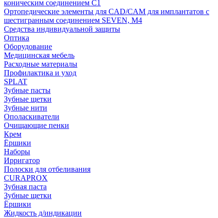
коническим соединением С1
Ортопедические элементы для CAD/CAM для имплантатов с
шестигранным соединением SEVEN, М4
Средства индивидуальной защиты
Оптика
Оборудование
Медицинская мебель
Расходные материалы
Профилактика и уход
SPLAT
Зубные пасты
Зубные щетки
Зубные нити
Ополаскиватели
Очищающие пенки
Крем
Ёршики
Наборы
Ирригатор
Полоски для отбеливания
CURAPROX
Зубная паста
Зубные щетки
Ёршики
Жидкость д/индикации