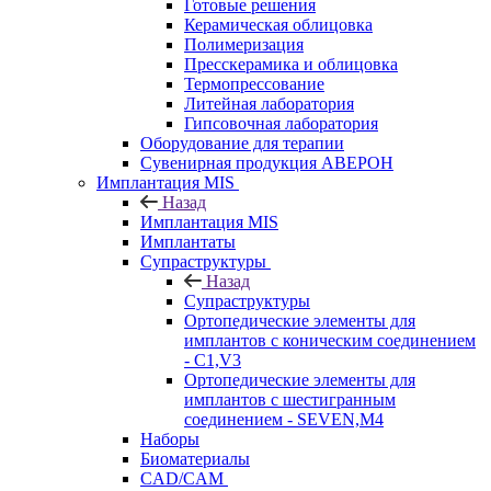
Готовые решения
Керамическая облицовка
Полимеризация
Пресскерамика и облицовка
Термопрессование
Литейная лаборатория
Гипсовочная лаборатория
Оборудование для терапии
Сувенирная продукция АВЕРОН
Имплантация MIS
Назад
Имплантация MIS
Имплантаты
Супраструктуры
Назад
Супраструктуры
Ортопедические элементы для
имплантов с коническим соединением
- C1,V3
Ортопедические элементы для
имплантов с шестигранным
соединением - SEVEN,M4
Наборы
Биоматериалы
CAD/CAM