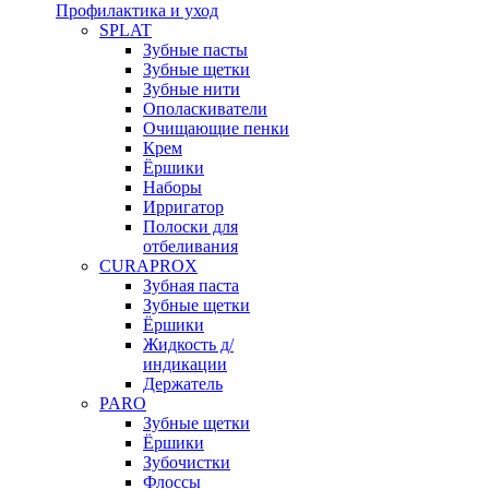
Профилактика и уход
SPLAT
Зубные пасты
Зубные щетки
Зубные нити
Ополаскиватели
Очищающие пенки
Крем
Ёршики
Наборы
Ирригатор
Полоски для
отбеливания
CURAPROX
Зубная паста
Зубные щетки
Ёршики
Жидкость д/
индикации
Держатель
PARO
Зубные щетки
Ёршики
Зубочистки
Флоссы