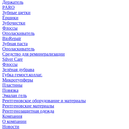
Держатель
PARO
Зубные щетки
Ёршики
Зубочистки
Флоссы
Ополаскиватель
BioRepair
Зубная паста
Ополаскиватель
Средство для реминерализации
Silver Care
Флоссы
Зелёная дубрава
Губка гемост.коллаг.
Микротупферы
Пластины
Повязка
Эмалан гель
Рентгеновское оборудование и материалы
Рентгеновские материалы
Рентгенозащитная одежда
Компания
О компании
Новости