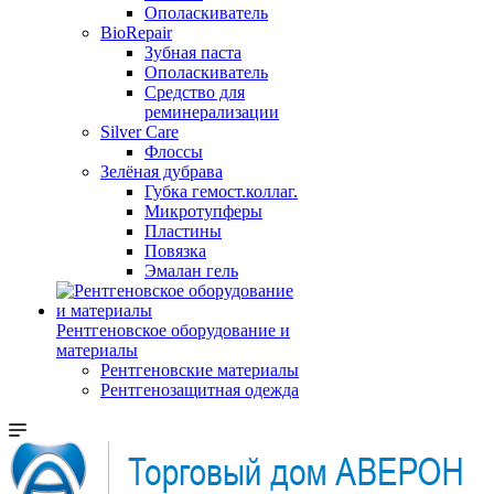
Ополаскиватель
BioRepair
Зубная паста
Ополаскиватель
Средство для
реминерализации
Silver Care
Флоссы
Зелёная дубрава
Губка гемост.коллаг.
Микротупферы
Пластины
Повязка
Эмалан гель
Рентгеновское оборудование и
материалы
Рентгеновские материалы
Рентгенозащитная одежда