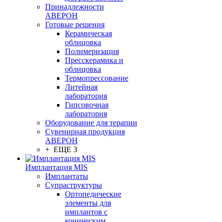
Принадлежности
АВЕРОН
Готовые решения
Керамическая
облицовка
Полимеризация
Пресскерамика и
облицовка
Термопрессование
Литейная
лаборатория
Гипсовочная
лаборатория
Оборудование для терапии
Сувенирная продукция
АВЕРОН
+ ЕЩЕ 3
Имплантация MIS
Имплантаты
Супраструктуры
Ортопедические
элементы для
имплантов с
коническим