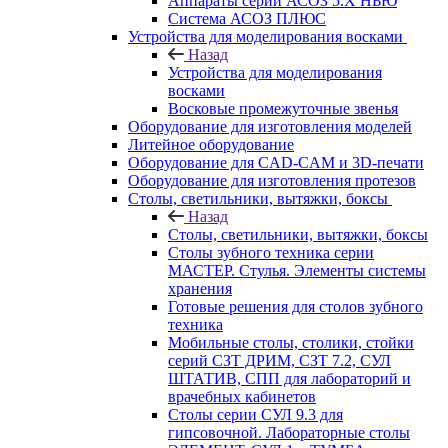
Аппараты серии АСОЗ 5.Х НЬЮ
Система АСОЗ ПЛЮС
Устройства для моделирования восками
Назад
Устройства для моделирования
восками
Восковые промежуточные звенья
Оборудование для изготовления моделей
Литейное оборудование
Оборудование для CAD-CAM и 3D-печати
Оборудование для изготовления протезов
Cтолы, светильники, вытяжки, боксы
Назад
Cтолы, светильники, вытяжки, боксы
Столы зубного техника серии
МАСТЕР. Стулья. Элементы системы
хранения
Готовые решения для столов зубного
техника
Мобильные столы, столики, стойки
серий СЗТ ДРИМ, СЗТ 7.2, СУЛ
ШТАТИВ, СПП для лабораторий и
врачебных кабинетов
Столы серии СУЛ 9.3 для
гипсовочной. Лабораторные столы