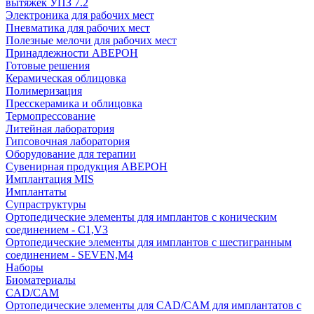
вытяжек УПЗ 7.2
Электроника для рабочих мест
Пневматика для рабочих мест
Полезные мелочи для рабочих мест
Принадлежности АВЕРОН
Готовые решения
Керамическая облицовка
Полимеризация
Пресскерамика и облицовка
Термопрессование
Литейная лаборатория
Гипсовочная лаборатория
Оборудование для терапии
Сувенирная продукция АВЕРОН
Имплантация MIS
Имплантаты
Супраструктуры
Ортопедические элементы для имплантов с коническим
соединением - C1,V3
Ортопедические элементы для имплантов с шестигранным
соединением - SEVEN,M4
Наборы
Биоматериалы
CAD/CAM
Ортопедические элементы для CAD/CAM для имплантатов с