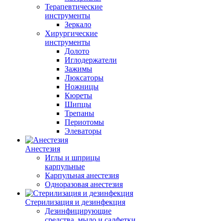
Терапевтические
инструменты
Зеркало
Хирургические
инструменты
Долото
Иглодержатели
Зажимы
Люксаторы
Ножницы
Кюреты
Шипцы
Трепаны
Периотомы
Элеваторы
Анестезия
Иглы и шприцы
карпульные
Карпульная анестезия
Одноразовая анестезия
Стерилизация и дезинфекция
Дезинфицирующие
средства, мыло и салфетки