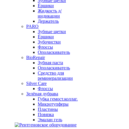
Зубные щетки
Ёршики
Жидкость д/
индикации
Держатель
PARO
Зубные щетки
Ёршики
Зубочистки
Флоссы
Ополаскиватель
BioRepair
Зубная паста
Ополаскиватель
Средство для
реминерализации
Silver Care
Флоссы
Зелёная дубрава
Губка гемост.коллаг.
Микротупферы
Пластины
Повязка
Эмалан гель