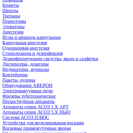
Кюреты
Шипцы
Трепаны
Периотомы
Элеваторы
Анестезия
Иглы и шприцы карпульные
Карпульная анестезия
Одноразовая анестезия
Стерилизация и дезинфекция
Дезинфицирующие средства, мыло и салфетки
Диспенсеры, дозаторы
Индикаторы, журналы
Контейнеры
Пакеты, рулоны
Оборудование АВЕРОН
Электровакуумные печи
Фрезеры зуботехнические
Пескоструйные аппараты
Аппараты серии АСОЗ 1.Х АРТ
Аппараты серии АСОЗ 5.Х НЬЮ
Система АСОЗ ПЛЮС
Устройства для моделирования восками
Восковые промежуточные звенья