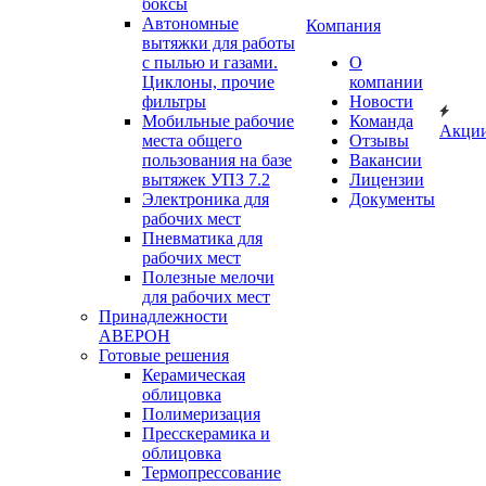
боксы
Автономные
Компания
вытяжки для работы
с пылью и газами.
О
Циклоны, прочие
компании
фильтры
Новости
Мобильные рабочие
Команда
Акци
места общего
Отзывы
пользования на базе
Вакансии
вытяжек УПЗ 7.2
Лицензии
Электроника для
Документы
рабочих мест
Пневматика для
рабочих мест
Полезные мелочи
для рабочих мест
Принадлежности
АВЕРОН
Готовые решения
Керамическая
облицовка
Полимеризация
Пресскерамика и
облицовка
Термопрессование