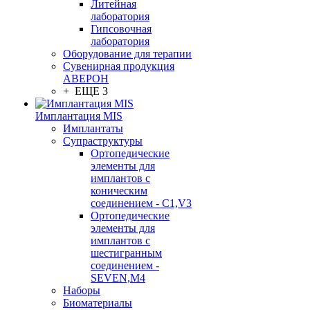
Литейная
лаборатория
Гипсовочная
лаборатория
Оборудование для терапии
Сувенирная продукция
АВЕРОН
+ ЕЩЕ 3
Имплантация MIS
Имплантаты
Супраструктуры
Ортопедические
элементы для
имплантов с
коническим
соединением - C1,V3
Ортопедические
элементы для
имплантов с
шестигранным
соединением -
SEVEN,M4
Наборы
Биоматериалы