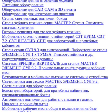
Оборудование для изготовления моделей
Литейное оборудование
Оборудование для CAD-CAM и 3D-печати
Оборудование для изготовления протезов
Cтолы, светильники, вытяжки, боксы
Столы зубного техника серии МАСТЕР. Стулья. Элементы
системы хранения
Готовые решения для столов зубного техника
Мобильные столы, столики, стойки серий СЗТ ДРИМ, СЗТ
7.2, СУЛ ШТАТИВ, СПП для лабораторий и врачебных
кабинетов
Столы серии СУЛ 9.3 для гипсовочной. Лабораторные столы
ЭЛЕМЕНТ, СУЛ 1.х ТУМБА. Гипсоотстойники и др.
сопутствующее оборудование
Системы БРИДЖ и ВЕРТИКАЛЬ для столов МАСТЕР,
ЭЛЕМЕНТ, СУЛ 9.2. Произвольные конфигурации рабочих
мест
Встраиваемые и мобильные вытяжные системы и устройства
Светильники для столов МАСТЕР, ЭЛЕМЕНТ, СУЛ 9.2.
Светильники для оборудования
Боксы для лабораторий, для врачебных кабинетов,
специализированные боксы
Автономные вытяжки для работы с пылью и газами.
Циклоны, прочие фильтры
Мобильные рабочие места общего пользования на базе