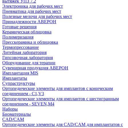
вытяжек УПЗ 7.2
Электроника для рабочих мест
Пневматика для рабочих мест
Полезные мелочи для рабочих мест
Принадлежности АВЕРОН
Готовые решения
Керамическая облицовка
Полимеризация
Пресскерамика и облицовка
Термопрессование
Литейная лаборатория
Гипсовочная лаборатория
Оборудование для терапии
Сувенирная продукция АВЕРОН
Имплантация MIS
Имплантаты
Супраструктуры
Ортопедические элементы для имплантов с коническим
соединением - C1,V3
Ортопедические элементы для имплантов с шестигранным
соединением - SEVEN,M4
Наборы
Биоматериалы
CAD/CAM
Ортопедические элементы для CAD/CAM для имплантатов с