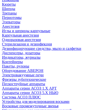
Кюреты
Шипцы
Трепаны
Периотомы
Элеваторы
Анестезия
Иглы и шприцы карпульные
Карпульная анестезия
Одноразовая анестезия
Стерилизация и дезинфекция
Дезинфицирующие средства, мыло и салфетки
Диспенсеры, дозаторы
Индикаторы, журналы
Контейнеры
Пакеты, рулоны
Оборудование АВЕРОН
Электровакуумные печи
Фрезеры зуботехнические
Пескоструйные аппараты
Аппараты серии АСОЗ 1.Х АРТ
Аппараты серии АСОЗ 5.Х НЬЮ
Система АСОЗ ПЛЮС
Устройства для моделирования восками
Восковые промежуточные звенья