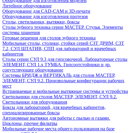
Оборудование для изготовления моделей
Литейное оборудование
Оборудование для CAD-CAM и 3D-печати
Оборудование для изготовления протезов
Cтолы, светильники, вытяжки, боксы
Столы зубного техника серии МАСТЕР. Стулья. Элементы
системы хранения
Готовые решения для столов зубного техника
Мобильные столы, столики, стойки серий СЗТ ДРИМ, СЗТ
7.2, СУЛ ШТАТИВ, СПП для лабораторий и врачебных
кабинетов
Столы серии СУЛ 9.3 для гипсовочной. Лабораторные столы
ЭЛЕМЕНТ, СУЛ 1.х ТУМБА. Гипсоотстойники и др.
сопутствующее оборудование
Системы БРИДЖ и ВЕРТИКАЛЬ для столов МАСТЕР,
ЭЛЕМЕНТ, СУЛ 9.2. Произвольные конфигурации рабочих
мест
Встраиваемые и мобильные вытяжные системы и устройства
Светильники для столов МАСТЕР, ЭЛЕМЕНТ, СУЛ 9.2.
Светильники для оборудования
Боксы для лабораторий, для врачебных кабинетов,
специализированные боксы
Автономные вытяжки для работы с пылью и газами.
Циклоны, прочие фильтры
Мобильные рабочие места общего пользования на базе