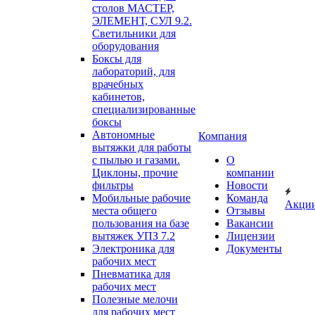
столов МАСТЕР,
ЭЛЕМЕНТ, СУЛ 9.2.
Светильники для
оборудования
Боксы для
лабораторий, для
врачебных
кабинетов,
специализированные
боксы
Автономные
Компания
вытяжки для работы
с пылью и газами.
О
Циклоны, прочие
компании
фильтры
Новости
Мобильные рабочие
Команда
Акци
места общего
Отзывы
пользования на базе
Вакансии
вытяжек УПЗ 7.2
Лицензии
Электроника для
Документы
рабочих мест
Пневматика для
рабочих мест
Полезные мелочи
для рабочих мест