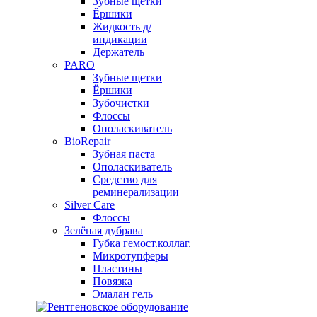
Зубные щетки
Ёршики
Жидкость д/
индикации
Держатель
PARO
Зубные щетки
Ёршики
Зубочистки
Флоссы
Ополаскиватель
BioRepair
Зубная паста
Ополаскиватель
Средство для
реминерализации
Silver Care
Флоссы
Зелёная дубрава
Губка гемост.коллаг.
Микротупферы
Пластины
Повязка
Эмалан гель