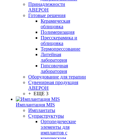
Принадлежности
АВЕРОН
Готовые решения
Керамическая
облицовка
Полимеризация
Пресскерамика и
облицовка
Термопрессование
Литейная
лаборатория
Гипсовочная
лаборатория
Оборудование для терапии
Сувенирная продукция
АВЕРОН
+ ЕЩЕ 3
Имплантация MIS
Имплантаты
Супраструктуры
Ортопедические
элементы для
имплантов с
коническим