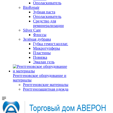
Ополаскиватель
BioRepair
Зубная паста
Ополаскиватель
Средство для
реминерализации
Silver Care
Флоссы
Зелёная дубрава
Губка гемост.коллаг.
Микротупферы
Пластины
Повязка
Эмалан гель
Рентгеновское оборудование и
материалы
Рентгеновские материалы
Рентгенозащитная одежда