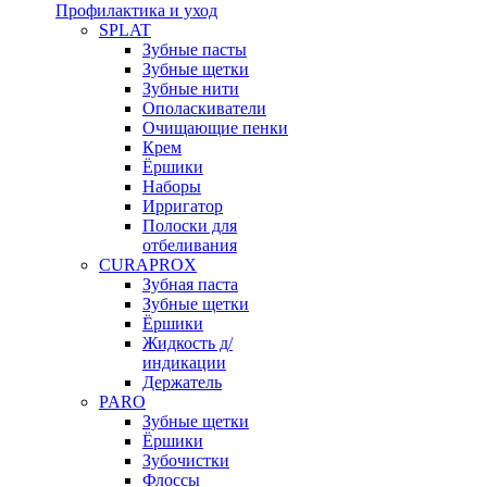
Профилактика и уход
SPLAT
Зубные пасты
Зубные щетки
Зубные нити
Ополаскиватели
Очищающие пенки
Крем
Ёршики
Наборы
Ирригатор
Полоски для
отбеливания
CURAPROX
Зубная паста
Зубные щетки
Ёршики
Жидкость д/
индикации
Держатель
PARO
Зубные щетки
Ёршики
Зубочистки
Флоссы