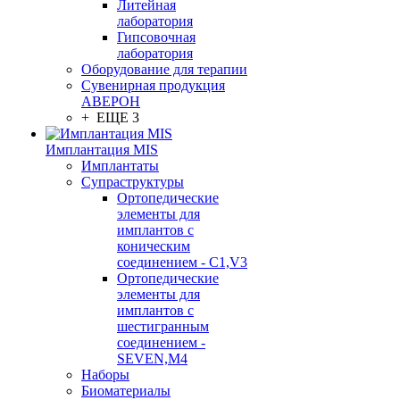
Литейная
лаборатория
Гипсовочная
лаборатория
Оборудование для терапии
Сувенирная продукция
АВЕРОН
+ ЕЩЕ 3
Имплантация MIS
Имплантаты
Супраструктуры
Ортопедические
элементы для
имплантов с
коническим
соединением - C1,V3
Ортопедические
элементы для
имплантов с
шестигранным
соединением -
SEVEN,M4
Наборы
Биоматериалы