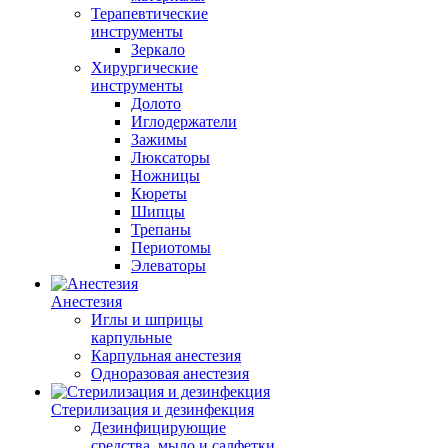
Терапевтические
инструменты
Зеркало
Хирургические
инструменты
Долото
Иглодержатели
Зажимы
Люксаторы
Ножницы
Кюреты
Шипцы
Трепаны
Периотомы
Элеваторы
Анестезия
Иглы и шприцы
карпульные
Карпульная анестезия
Одноразовая анестезия
Стерилизация и дезинфекция
Дезинфицирующие
средства, мыло и салфетки