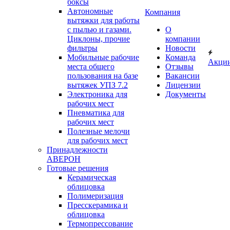
боксы
Автономные
Компания
вытяжки для работы
с пылью и газами.
О
Циклоны, прочие
компании
фильтры
Новости
Мобильные рабочие
Команда
Акци
места общего
Отзывы
пользования на базе
Вакансии
вытяжек УПЗ 7.2
Лицензии
Электроника для
Документы
рабочих мест
Пневматика для
рабочих мест
Полезные мелочи
для рабочих мест
Принадлежности
АВЕРОН
Готовые решения
Керамическая
облицовка
Полимеризация
Пресскерамика и
облицовка
Термопрессование