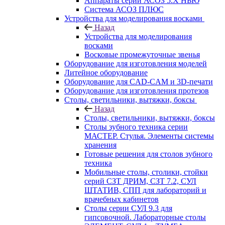
Аппараты серии АСОЗ 5.Х НЬЮ
Система АСОЗ ПЛЮС
Устройства для моделирования восками
Назад
Устройства для моделирования
восками
Восковые промежуточные звенья
Оборудование для изготовления моделей
Литейное оборудование
Оборудование для CAD-CAM и 3D-печати
Оборудование для изготовления протезов
Cтолы, светильники, вытяжки, боксы
Назад
Cтолы, светильники, вытяжки, боксы
Столы зубного техника серии
МАСТЕР. Стулья. Элементы системы
хранения
Готовые решения для столов зубного
техника
Мобильные столы, столики, стойки
серий СЗТ ДРИМ, СЗТ 7.2, СУЛ
ШТАТИВ, СПП для лабораторий и
врачебных кабинетов
Столы серии СУЛ 9.3 для
гипсовочной. Лабораторные столы