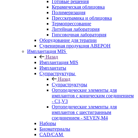
Готовые решения
Керамическая облицовка
Полимеризация
Пресскерамика и облицовка
Термопрессование
Литейная лаборатория
Гипсовочная лаборатория
Оборудование для терапии
Сувенирная продукция АВЕРОН
Имплантация MIS
Назад
Имплантация MIS
Имплантаты
Супраструктуры
Назад
Супраструктуры
Ортопедические элементы для
имплантов с коническим соединением
- C1,V3
Ортопедические элементы для
имплантов с шестигранным
соединением - SEVEN,M4
Наборы
Биоматериалы
CAD/CAM