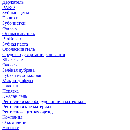
Держатель
PARO
Зубные щетки
Ёршики
Зубочистки
Флоссы
Ополаскиватель
BioRepair
Зубная паста
Ополаскиватель
Средство для реминерализации
Silver Care
Флоссы
Зелёная дубрава
Губка гемост.коллаг.
Микротупферы
Пластины
Повязка
Эмалан гель
Рентгеновское оборудование и материалы
Рентгеновские материалы
Рентгенозащитная одежда
Компания
О компании
Новости