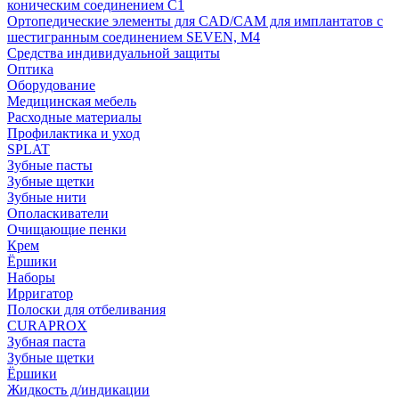
коническим соединением С1
Ортопедические элементы для CAD/CAM для имплантатов с
шестигранным соединением SEVEN, М4
Средства индивидуальной защиты
Оптика
Оборудование
Медицинская мебель
Расходные материалы
Профилактика и уход
SPLAT
Зубные пасты
Зубные щетки
Зубные нити
Ополаскиватели
Очищающие пенки
Крем
Ёршики
Наборы
Ирригатор
Полоски для отбеливания
CURAPROX
Зубная паста
Зубные щетки
Ёршики
Жидкость д/индикации