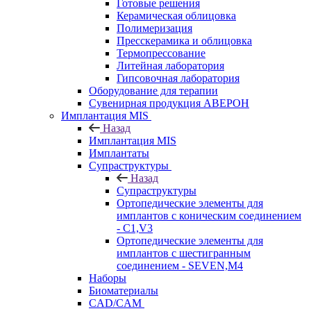
Готовые решения
Керамическая облицовка
Полимеризация
Пресскерамика и облицовка
Термопрессование
Литейная лаборатория
Гипсовочная лаборатория
Оборудование для терапии
Сувенирная продукция АВЕРОН
Имплантация MIS
Назад
Имплантация MIS
Имплантаты
Супраструктуры
Назад
Супраструктуры
Ортопедические элементы для
имплантов с коническим соединением
- C1,V3
Ортопедические элементы для
имплантов с шестигранным
соединением - SEVEN,M4
Наборы
Биоматериалы
CAD/CAM