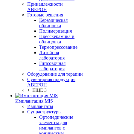
Принадлежности
АВЕРОН
Готовые решения
Керамическая
облицовка
Полимеризация
Пресскерамика и
облицовка
Термопрессование
Литейная
лаборатория
Гипсовочная
лаборатория
Оборудование для терапии
Сувенирная продукция
АВЕРОН
+ ЕЩЕ 3
Имплантация MIS
Имплантаты
Супраструктуры
Ортопедические
элементы для
имплантов с
коническим