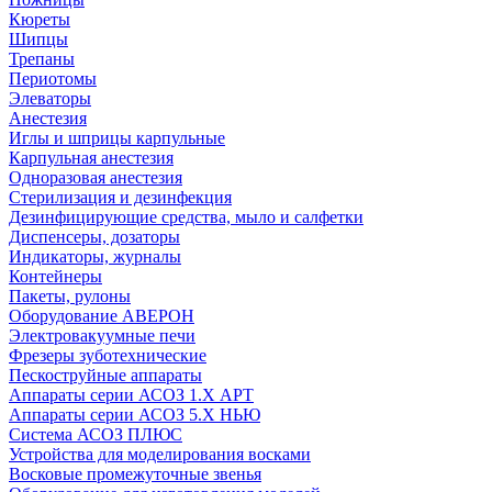
Кюреты
Шипцы
Трепаны
Периотомы
Элеваторы
Анестезия
Иглы и шприцы карпульные
Карпульная анестезия
Одноразовая анестезия
Стерилизация и дезинфекция
Дезинфицирующие средства, мыло и салфетки
Диспенсеры, дозаторы
Индикаторы, журналы
Контейнеры
Пакеты, рулоны
Оборудование АВЕРОН
Электровакуумные печи
Фрезеры зуботехнические
Пескоструйные аппараты
Аппараты серии АСОЗ 1.Х АРТ
Аппараты серии АСОЗ 5.Х НЬЮ
Система АСОЗ ПЛЮС
Устройства для моделирования восками
Восковые промежуточные звенья