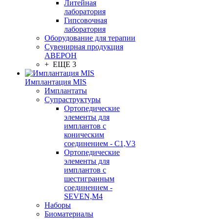
Литейная
лаборатория
Гипсовочная
лаборатория
Оборудование для терапии
Сувенирная продукция
АВЕРОН
+ ЕЩЕ 3
Имплантация MIS
Имплантаты
Супраструктуры
Ортопедические
элементы для
имплантов с
коническим
соединением - C1,V3
Ортопедические
элементы для
имплантов с
шестигранным
соединением -
SEVEN,M4
Наборы
Биоматериалы