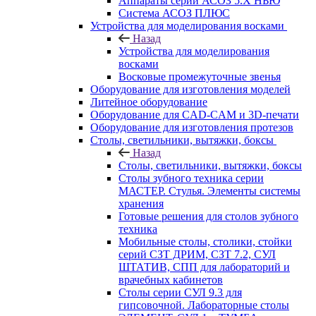
Аппараты серии АСОЗ 5.Х НЬЮ
Система АСОЗ ПЛЮС
Устройства для моделирования восками
Назад
Устройства для моделирования
восками
Восковые промежуточные звенья
Оборудование для изготовления моделей
Литейное оборудование
Оборудование для CAD-CAM и 3D-печати
Оборудование для изготовления протезов
Cтолы, светильники, вытяжки, боксы
Назад
Cтолы, светильники, вытяжки, боксы
Столы зубного техника серии
МАСТЕР. Стулья. Элементы системы
хранения
Готовые решения для столов зубного
техника
Мобильные столы, столики, стойки
серий СЗТ ДРИМ, СЗТ 7.2, СУЛ
ШТАТИВ, СПП для лабораторий и
врачебных кабинетов
Столы серии СУЛ 9.3 для
гипсовочной. Лабораторные столы