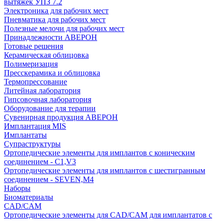
вытяжек УПЗ 7.2
Электроника для рабочих мест
Пневматика для рабочих мест
Полезные мелочи для рабочих мест
Принадлежности АВЕРОН
Готовые решения
Керамическая облицовка
Полимеризация
Пресскерамика и облицовка
Термопрессование
Литейная лаборатория
Гипсовочная лаборатория
Оборудование для терапии
Сувенирная продукция АВЕРОН
Имплантация MIS
Имплантаты
Супраструктуры
Ортопедические элементы для имплантов с коническим
соединением - C1,V3
Ортопедические элементы для имплантов с шестигранным
соединением - SEVEN,M4
Наборы
Биоматериалы
CAD/CAM
Ортопедические элементы для CAD/CAM для имплантатов с