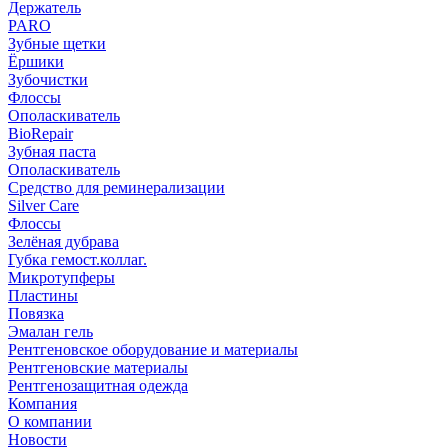
Держатель
PARO
Зубные щетки
Ёршики
Зубочистки
Флоссы
Ополаскиватель
BioRepair
Зубная паста
Ополаскиватель
Средство для реминерализации
Silver Care
Флоссы
Зелёная дубрава
Губка гемост.коллаг.
Микротупферы
Пластины
Повязка
Эмалан гель
Рентгеновское оборудование и материалы
Рентгеновские материалы
Рентгенозащитная одежда
Компания
О компании
Новости