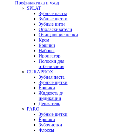
Профилактика и уход
SPLAT
Зубные пасты
Зубные щетки
Зубные нити
Ополаскиватели
Очищающие пенки
Крем
Ёршики
Наборы
Ирригатор
Полоски для
отбеливания
CURAPROX
Зубная паста
Зубные щетки
Ёршики
Жидкость д/
индикации
Держатель
PARO
Зубные щетки
Ёршики
Зубочистки
Флоссы