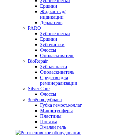
Зубные щетки
Ёршики
Жидкость д/
индикации
Держатель
PARO
Зубные щетки
Ёршики
Зубочистки
Флоссы
Ополаскиватель
BioRepair
Зубная паста
Ополаскиватель
Средство для
реминерализации
Silver Care
Флоссы
Зелёная дубрава
Губка гемост.коллаг.
Микротупферы
Пластины
Повязка
Эмалан гель