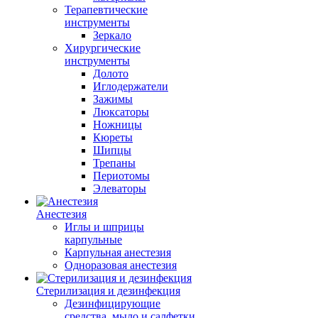
Терапевтические
инструменты
Зеркало
Хирургические
инструменты
Долото
Иглодержатели
Зажимы
Люксаторы
Ножницы
Кюреты
Шипцы
Трепаны
Периотомы
Элеваторы
Анестезия
Иглы и шприцы
карпульные
Карпульная анестезия
Одноразовая анестезия
Стерилизация и дезинфекция
Дезинфицирующие
средства, мыло и салфетки