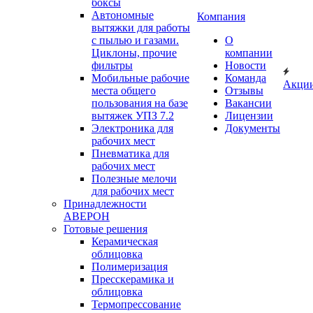
боксы
Автономные
Компания
вытяжки для работы
с пылью и газами.
О
Циклоны, прочие
компании
фильтры
Новости
Мобильные рабочие
Команда
Акци
места общего
Отзывы
пользования на базе
Вакансии
вытяжек УПЗ 7.2
Лицензии
Электроника для
Документы
рабочих мест
Пневматика для
рабочих мест
Полезные мелочи
для рабочих мест
Принадлежности
АВЕРОН
Готовые решения
Керамическая
облицовка
Полимеризация
Пресскерамика и
облицовка
Термопрессование