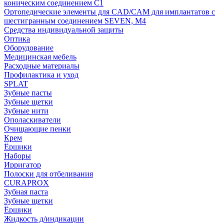
коническим соединением С1
Ортопедические элементы для CAD/CAM для имплантатов с
шестигранным соединением SEVEN, М4
Средства индивидуальной защиты
Оптика
Оборудование
Медицинская мебель
Расходные материалы
Профилактика и уход
SPLAT
Зубные пасты
Зубные щетки
Зубные нити
Ополаскиватели
Очищающие пенки
Крем
Ёршики
Наборы
Ирригатор
Полоски для отбеливания
CURAPROX
Зубная паста
Зубные щетки
Ёршики
Жидкость д/индикации