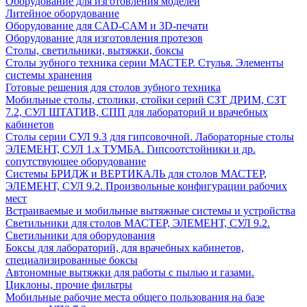
Оборудование для изготовления моделей
Литейное оборудование
Оборудование для CAD-CAM и 3D-печати
Оборудование для изготовления протезов
Cтолы, светильники, вытяжки, боксы
Столы зубного техника серии МАСТЕР. Стулья. Элементы
системы хранения
Готовые решения для столов зубного техника
Мобильные столы, столики, стойки серий СЗТ ДРИМ, СЗТ
7.2, СУЛ ШТАТИВ, СПП для лабораторий и врачебных
кабинетов
Столы серии СУЛ 9.3 для гипсовочной. Лабораторные столы
ЭЛЕМЕНТ, СУЛ 1.х ТУМБА. Гипсоотстойники и др.
сопутствующее оборудование
Системы БРИДЖ и ВЕРТИКАЛЬ для столов МАСТЕР,
ЭЛЕМЕНТ, СУЛ 9.2. Произвольные конфигурации рабочих
мест
Встраиваемые и мобильные вытяжные системы и устройства
Светильники для столов МАСТЕР, ЭЛЕМЕНТ, СУЛ 9.2.
Светильники для оборудования
Боксы для лабораторий, для врачебных кабинетов,
специализированные боксы
Автономные вытяжки для работы с пылью и газами.
Циклоны, прочие фильтры
Мобильные рабочие места общего пользования на базе