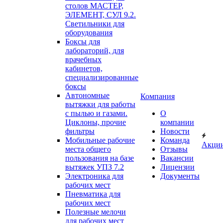
столов МАСТЕР,
ЭЛЕМЕНТ, СУЛ 9.2.
Светильники для
оборудования
Боксы для
лабораторий, для
врачебных
кабинетов,
специализированные
боксы
Автономные
Компания
вытяжки для работы
с пылью и газами.
О
Циклоны, прочие
компании
фильтры
Новости
Мобильные рабочие
Команда
Акци
места общего
Отзывы
пользования на базе
Вакансии
вытяжек УПЗ 7.2
Лицензии
Электроника для
Документы
рабочих мест
Пневматика для
рабочих мест
Полезные мелочи
для рабочих мест