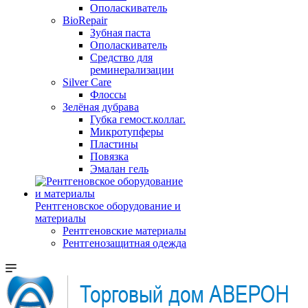
Ополаскиватель
BioRepair
Зубная паста
Ополаскиватель
Средство для
реминерализации
Silver Care
Флоссы
Зелёная дубрава
Губка гемост.коллаг.
Микротупферы
Пластины
Повязка
Эмалан гель
Рентгеновское оборудование и
материалы
Рентгеновские материалы
Рентгенозащитная одежда